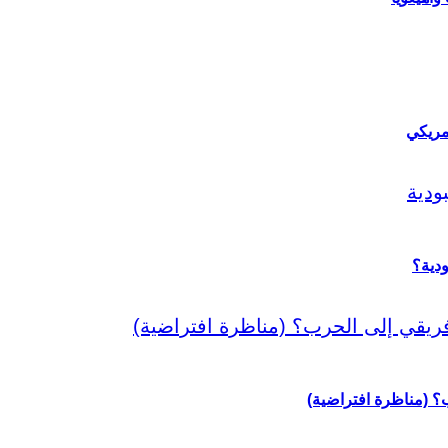
مريكي
دية؟
رب؟ (مناظرة افتراضية)