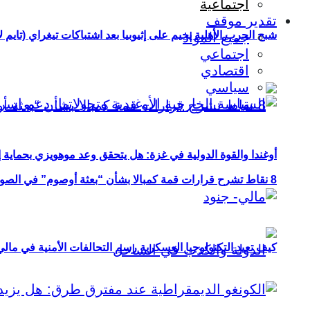
اجتماعية
تقدير موقف
شبح الحرب الأهلية يخيم على إثيوبيا بعد اشتباكات تيغراي (تايم ل
جميع المواد
اجتماعي
اقتصادي
سياسي
أوغندا والقوة الدولية في غزة: هل يتحقق وعد موهويزي بحماية 
8 نقاط تشرح قرارات قمة كمبالا بشأن “بعثة أوصوم” في الصومال؟
كيف تعيد التكنولوجيا العسكرية رسم التحالفات الأمنية في مال