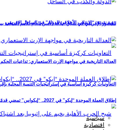
رؤية نقدية: “الانقلاب الأخلاقي للدولة” في الساحل الإفريقي
الحضور الإفريقي في سباق خلافة الأمين العام للأمم المتحدة ب
العدالة التاريخية في مواجهة الإرث الاستعماري: تداعيات الحكم ا
التعاونيات كركيزة أساسية في إستراتيجيات التنمية المحلية بإفري
إطلاق العملة الموحدة “إيكو” في 2027.. “إيكواس” تمضي قدمًا دون انتظار
سياسية
اقتصادية