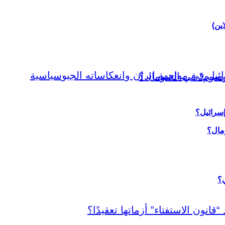
اين)
إسرائيل؟
ي؟