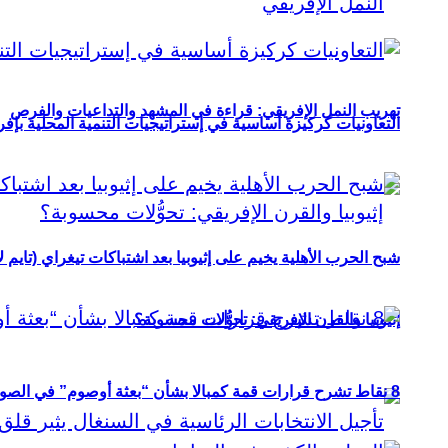
تهريب النمل الإفريقي: قراءة في المشهد والتداعيات والفرص
التعاونيات كركيزة أساسية في إستراتيجيات التنمية المحلية بإفري
شبح الحرب الأهلية يخيم على إثيوبيا بعد اشتباكات تيغراي (تايم ل
إثيوبيا والقرن الإفريقي: تحوُّلات محسوبة؟
8 نقاط تشرح قرارات قمة كمبالا بشأن “بعثة أوصوم” في الصومال؟