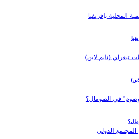
قيا
اين)