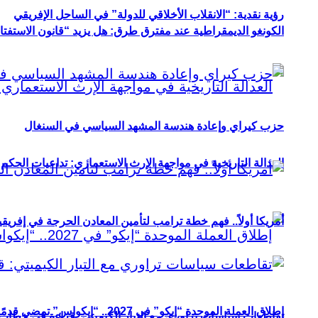
رؤية نقدية: “الانقلاب الأخلاقي للدولة” في الساحل الإفريقي
الكونغو الديمقراطية عند مفترق طرق: هل يزيد “قانون الاستفتاء” 
حزب كيراي وإعادة هندسة المشهد السياسي في السنغال
العدالة التاريخية في مواجهة الإرث الاستعماري: تداعيات الحكم ا
أمريكا أولاً.. فهم خطة ترامب لتأمين المعادن الحرجة في إفريقي
إطلاق العملة الموحدة “إيكو” في 2027.. “إيكواس” تمضي قدمًا دون انتظار
تقاطعات سياسات تراوري مع التيار الكيميتي: قراءة في خطاب و