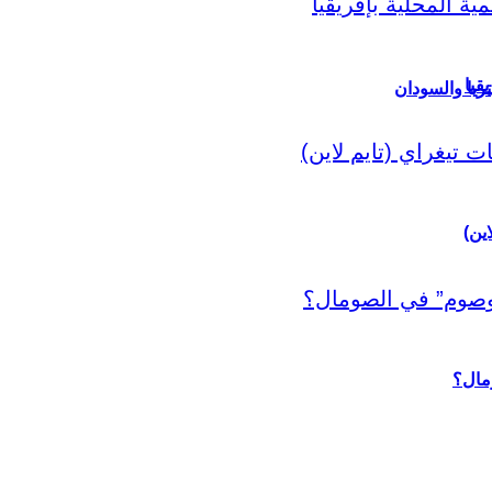
قيا
ريا والسودان
اين)