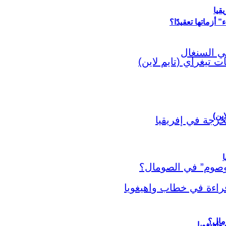
قيا
أزماتها تعقيدًا؟
اين)
ا
اهيغويا