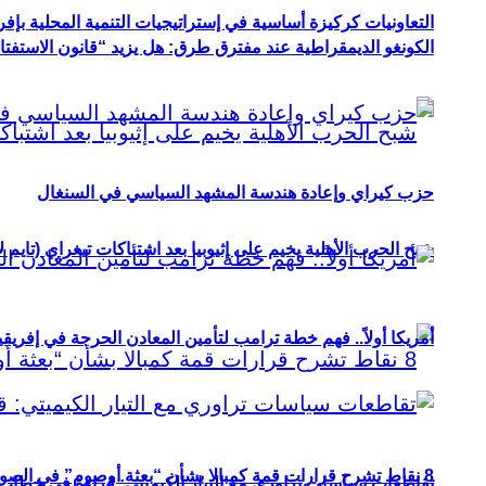
التعاونيات كركيزة أساسية في إستراتيجيات التنمية المحلية بإفري
الكونغو الديمقراطية عند مفترق طرق: هل يزيد “قانون الاستفتاء” 
حزب كيراي وإعادة هندسة المشهد السياسي في السنغال
شبح الحرب الأهلية يخيم على إثيوبيا بعد اشتباكات تيغراي (تايم ل
أمريكا أولاً.. فهم خطة ترامب لتأمين المعادن الحرجة في إفريقي
8 نقاط تشرح قرارات قمة كمبالا بشأن “بعثة أوصوم” في الصومال؟
تقاطعات سياسات تراوري مع التيار الكيميتي: قراءة في خطاب و