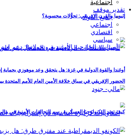
اجتماعية
تقدير موقف
إثيوبيا والقرن الإفريقي: تحوُّلات محسوبة؟
جميع المواد
اجتماعي
اقتصادي
سياسي
أوغندا والقوة الدولية في غزة: هل يتحقق وعد موهوزي بحماية إ
الحضور الإفريقي في سباق خلافة الأمين العام للأمم المتحدة ب
كيف تعيد التكنولوجيا العسكرية رسم التحالفات الأمنية في مال