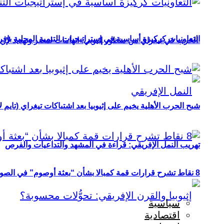
التعاونيات كركيزة أساسية في إستراتيجيات التنمية المحلية بإفري
الحرب في تيغراي من منظور إثيوبي: اتهامات لمصر وتهديد لإريت
شبح الحرب الأهلية يخيم على إثيوبيا بعد اشتباكات تيغراي (تايم ل
تهريب النمل الإفريقي: قراءة في المشهد والتداعيات والفرص
8 نقاط تشرح قرارات قمة كمبالا بشأن “بعثة أوصوم” في الصومال؟
سياسية
اقتصادية