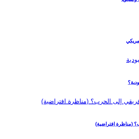
مريكي
دية؟
رب؟ (مناظرة افتراضية)