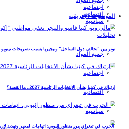
جميع المواد
اجتماعية
اقتصادية
الموسوعة الإفريقية
سياسية
تحليلات
توتر بين “تحالف دول الساحل” ونيجيريا بسبب تصريحات تينوبو
جميع المواد
اجتماعية
ارتباك في كينيا بشأن الانتخابات الرئاسية 2027.. ما القصة؟
اقتصادية
سياسية
الحرب في تيغراي من منظور إثيوبي: اتهامات لمصر وتهديد لإريت