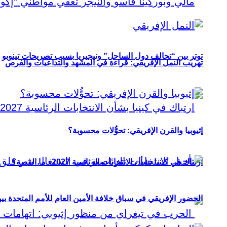
توتر بين “تحالف دول الساحل” ونيجيريا بسبب تصريحات تينوبو
تهريب النمل الإفريقي: قراءة في المشهد والتداعيات والفرص
إثيوبيا والقرن الإفريقي: تحوُّلات محسوبة؟
ارتباك في كينيا بشأن الانتخابات الرئاسية 2027.. ما القصة؟
الحضور الإفريقي في سباق خلافة الأمين العام للأمم المتحدة ب