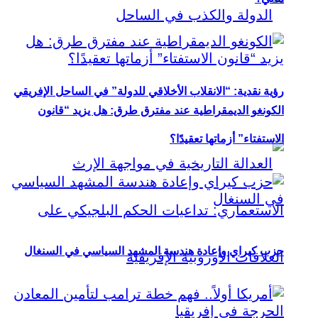
رؤية نقدية: “الانقلاب الأخلاقي للدولة” في الساحل الإفريقي
الكونغو الديمقراطية عند مفترق طرق: هل يزيد “قانون
الاستفتاء” أزماتها تعقيدًا؟
حزب كيراي وإعادة هندسة المشهد السياسي في السنغال