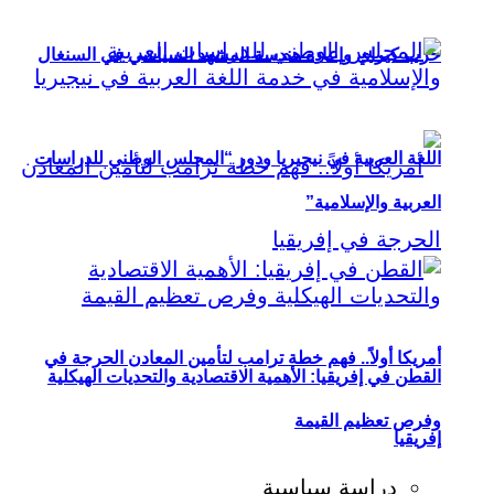
حزب كيراي وإعادة هندسة المشهد السياسي في السنغال
اللغة العربية في نيجيريا ودور “المجلس الوطني للدراسات
العربية والإسلامية”
أمريكا أولاً.. فهم خطة ترامب لتأمين المعادن الحرجة في
القطن في إفريقيا: الأهمية الاقتصادية والتحديات الهيكلية
وفرص تعظيم القيمة
إفريقيا
دراسة سياسية