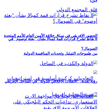
لاين)
الحضور الإفريقي في سباق خلافة الأمين العام للأمم المتحدة
8 نقاط تشرح قرارات قمة كمبالا بشأن “بعثة أوصوم” في
الصومال؟
بين طموحات التمثيل وتحديات المنافسة الدولية
رؤية نقدية: “الانقلاب الأخلاقي للدولة” في الساحل الإفريقي