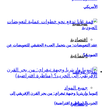
الأمريكي
سياسية
اقتصادية
عقد التعويضات: من يتحمل العبء الحقيقي للتعويضات عن
العبودية؟
اجتماعية
تقدير موقف
جميع المواد
إثيوبيا وإريتريا وجبهة تيغراي: من يجر القرن الإفريقي إلى
اجتماعي
الحرب؟ (مناظرة افتراضية)