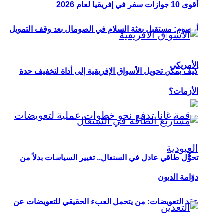
أقوى 10 جوازات سفر في إفريقيا لعام 2026
أوصوم: مستقبل بعثة السلام في الصومال بعد وقف التمويل
الأمريكي
كيف يمكن تحويل الأسواق الإفريقية إلى أداة لتخفيف حدة
الأزمات؟
تحوُّل طاقي عادل في السنغال.. تغيير السياسات بدلاً من
دوّامة الديون
عقد التعويضات: من يتحمل العبء الحقيقي للتعويضات عن