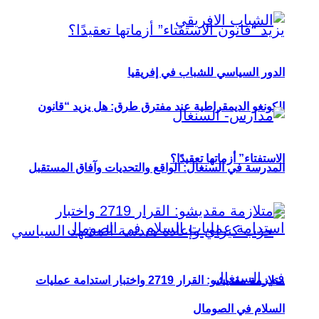
الدور السياسي للشباب في إفريقيا
الكونغو الديمقراطية عند مفترق طرق: هل يزيد “قانون
الاستفتاء” أزماتها تعقيدًا؟
المدرسة في السنغال: الواقع والتحديات وآفاق المستقبل
متلازمة مقديشو: القرار 2719 واختبار استدامة عمليات
السلام في الصومال