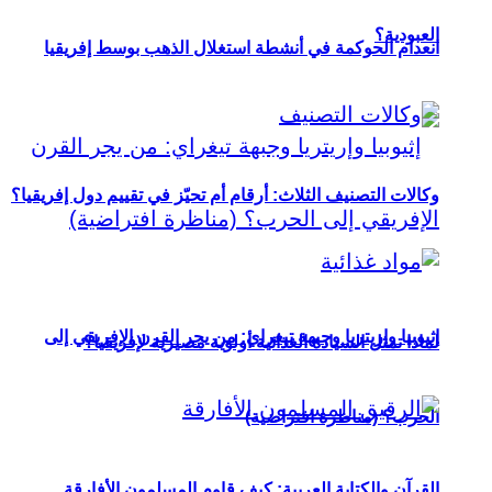
العبودية؟
انعدام الحوكمة في أنشطة استغلال الذهب بوسط إفريقيا
وكالات التصنيف الثلاث: أرقام أم تحيّز في تقييم دول إفريقيا؟
إثيوبيا وإريتريا وجبهة تيغراي: من يجر القرن الإفريقي إلى
لماذا تمثل السيادة الغذائية أولوية مصيرية لإفريقيا؟
الحرب؟ (مناظرة افتراضية)
القرآن والكتابة العربية: كيف قاوم المسلمون الأفارقة