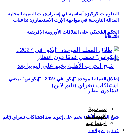
التعاونيات كركيزة أساسية في إستراتيجيات التنمية المحلية
العدالة التاريخية في مواجهة الإرث الاستعماري: تداعيات
الحكم البلجيكي على العلاقات الأوروبية الإفريقية
بإفريقيا
إطلاق العملة الموحدة “إيكو” في 2027.. “إيكواس” تمضي
قدمًا دون انتظار
سياسية
اقتصادية
شبح الحرب الأهلية يخيم على إثيوبيا بعد اشتباكات تيغراي (تايم
اجتماعية
تقدير موقف