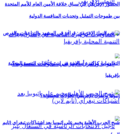
الحضور الإفريقي في سباق خلافة الأمين العام للأمم المتحدة
بين طموحات التمثيل وتحديات المنافسة الدولية
تهريب النمل الإفريقي: قراءة في المشهد والتداعيات والفرص
التعاونيات كركيزة أساسية في إستراتيجيات التنمية المحلية
بإفريقيا
إثيوبيا والقرن الإفريقي: تحوُّلات محسوبة؟
شبح الحرب الأهلية يخيم على إثيوبيا بعد اشتباكات تيغراي (تايم