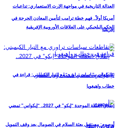
العدالة التاريخية في مواجهة الإرث الاستعماري: تداعيات
أمريكا أولاً.. فهم خطة ترامب لتأمين المعادن الحرجة في
الحكم البلجيكي على العلاقات الأوروبية الإفريقية
إفريقيا
تقاطعات سياسات تراوري مع التيار الكيميتي: قراءة في
خطاب واهيغويا
إطلاق العملة الموحدة “إيكو” في 2027.. “إيكواس” تمضي
أوصوم: مستقبل بعثة السلام في الصومال بعد وقف التمويل
قدمًا دون انتظار