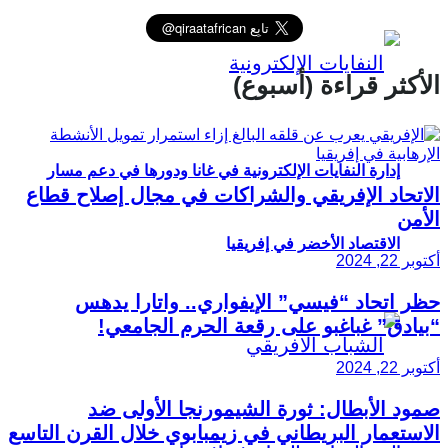
الأكثر قراءة (أسبوع)
إدارة النفايات الإلكترونية في غانا ودورها في دعم مسار
الاتحاد الإفريقي والشراكات في مجال إصلاح قطاع
الأمن
الاقتصاد الأخضر في إفريقيا
أكتوبر 22, 2024
حظر اتحاد “فيسي” الإيفواري.. واتارا يدهس
“بيادق” غباغبو على رقعة الحرم الجامعي!
أكتوبر 22, 2024
صمود الأبطال: ثورة الشيمورنجا الأولى ضد
الاستعمار البريطاني في زيمبابوي خلال القرن التاسع