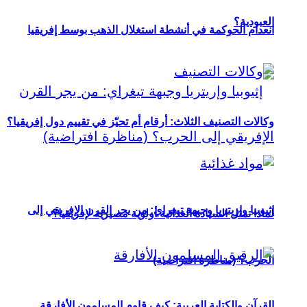
العبودية؟
انعدام الحوكمة في أنشطة استغلال الذهب بوسط إفريقيا
وكالات التصنيف الثلاث: أرقام أم تحيّز في تقييم دول إفريقيا؟
إثيوبيا وإريتريا وجبهة تيغراي: من يجر القرن الإفريقي إلى
لماذا تمثل السيادة الغذائية أولوية مصيرية لإفريقيا؟
الحرب؟ (مناظرة افتراضية)
القرآن والكتابة العربية: كيف قاوم المسلمون الأفارقة