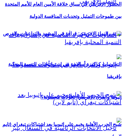
الحضور الإفريقي في سباق خلافة الأمين العام للأمم المتحدة
بين طموحات التمثيل وتحديات المنافسة الدولية
تهريب النمل الإفريقي: قراءة في المشهد والتداعيات والفرص
التعاونيات كركيزة أساسية في إستراتيجيات التنمية المحلية
بإفريقيا
إثيوبيا والقرن الإفريقي: تحوُّلات محسوبة؟
شبح الحرب الأهلية يخيم على إثيوبيا بعد اشتباكات تيغراي (تايم