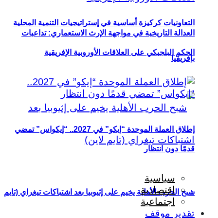
التعاونيات كركيزة أساسية في إستراتيجيات التنمية المحلية
العدالة التاريخية في مواجهة الإرث الاستعماري: تداعيات
الحكم البلجيكي على العلاقات الأوروبية الإفريقية
بإفريقيا
إطلاق العملة الموحدة “إيكو” في 2027.. “إيكواس” تمضي
قدمًا دون انتظار
سياسية
اقتصادية
شبح الحرب الأهلية يخيم على إثيوبيا بعد اشتباكات تيغراي (تايم
اجتماعية
تقدير موقف