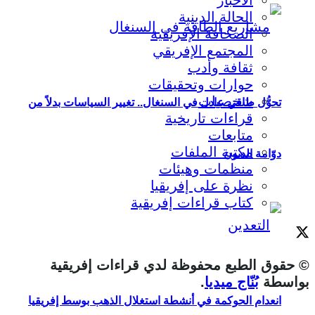
الحالة الدينية
الصحافة الإفريقية
المجتمع الإفريقي
ثقافة وأدب
حوارات وتحقيقات
شخصيات
تحوُّل طاقي عادل في السنغال.. تغيير السياسات بدلاً من
قراءات تاريخية
متابعات
مكتبة الملفات
دوّامة الديون
منظمات وهيئات
نظرة على إفريقيا
كتاب قراءات إفريقية
© حقوق الطبع محفوظة لدي قراءات إفريقية
بواسطة
بُنّاج ميديا
.
انعدام الحوكمة في أنشطة استغلال الذهب بوسط إفريقيا