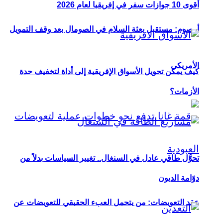
أقوى 10 جوازات سفر في إفريقيا لعام 2026
أوصوم: مستقبل بعثة السلام في الصومال بعد وقف التمويل
الأمريكي
كيف يمكن تحويل الأسواق الإفريقية إلى أداة لتخفيف حدة
الأزمات؟
تحوُّل طاقي عادل في السنغال.. تغيير السياسات بدلاً من
دوّامة الديون
عقد التعويضات: من يتحمل العبء الحقيقي للتعويضات عن