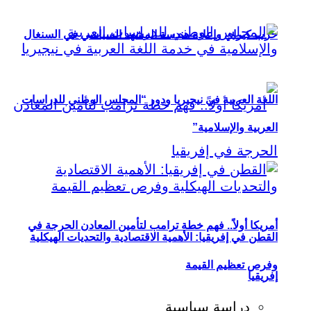
حزب كيراي وإعادة هندسة المشهد السياسي في السنغال
اللغة العربية في نيجيريا ودور “المجلس الوطني للدراسات
العربية والإسلامية”
أمريكا أولاً.. فهم خطة ترامب لتأمين المعادن الحرجة في
القطن في إفريقيا: الأهمية الاقتصادية والتحديات الهيكلية
وفرص تعظيم القيمة
إفريقيا
دراسة سياسية