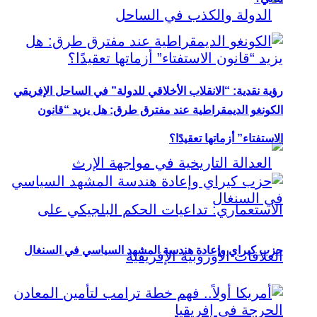
رؤية نقدية: “الانقلاب الأخلاقي للدولة” في الساحل الإفريقي
الكونغو الديمقراطية عند مفترق طرق: هل يزيد “قانون
الاستفتاء” أزماتها تعقيدًا؟
حزب كيراي وإعادة هندسة المشهد السياسي في السنغال