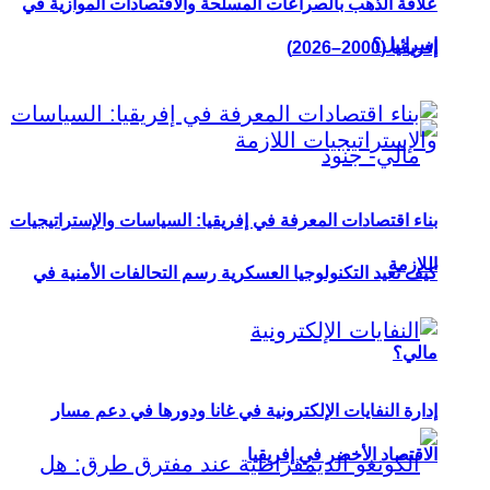
علاقة الذهب بالصراعات المسلحة والاقتصادات الموازية في
إسرائيل؟
إفريقيا (2000–2026)
بناء اقتصادات المعرفة في إفريقيا: السياسات والإستراتيجيات
اللازمة
كيف تعيد التكنولوجيا العسكرية رسم التحالفات الأمنية في
مالي؟
إدارة النفايات الإلكترونية في غانا ودورها في دعم مسار
الاقتصاد الأخضر في إفريقيا