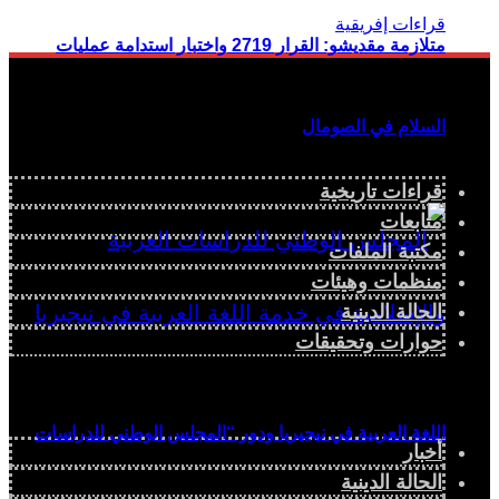
متلازمة مقديشو: القرار 2719 واختبار استدامة عمليات
السلام في الصومال
قراءات تاريخية
متابعات
مكتبة الملفات
منظمات وهيئات
الحالة الدينية
حوارات وتحقيقات
اللغة العربية في نيجيريا ودور “المجلس الوطني للدراسات
أخبار
الحالة الدينية