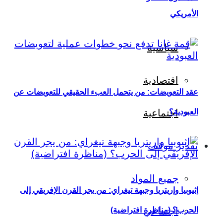
الأمريكي
سياسية
اقتصادية
عقد التعويضات: من يتحمل العبء الحقيقي للتعويضات عن
العبودية؟
اجتماعية
تقدير موقف
جميع المواد
إثيوبيا وإريتريا وجبهة تيغراي: من يجر القرن الإفريقي إلى
اجتماعي
الحرب؟ (مناظرة افتراضية)