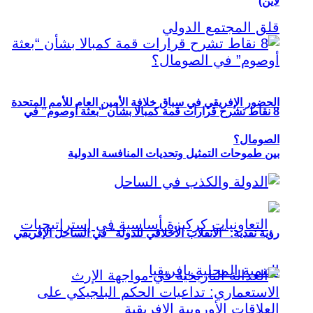
لاين)
الحضور الإفريقي في سباق خلافة الأمين العام للأمم المتحدة
8 نقاط تشرح قرارات قمة كمبالا بشأن “بعثة أوصوم” في
الصومال؟
بين طموحات التمثيل وتحديات المنافسة الدولية
رؤية نقدية: “الانقلاب الأخلاقي للدولة” في الساحل الإفريقي