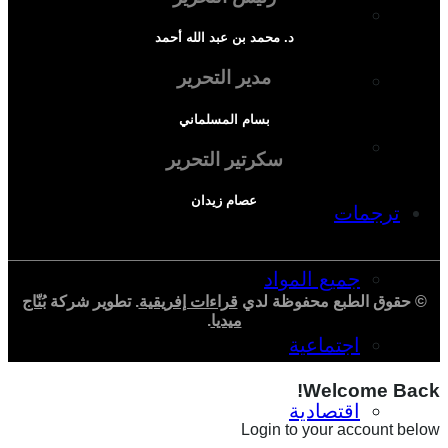
دراسة سياسية
د. محمد بن عبد الله أحمد
مدير التحرير
دراسة اجتماعية
بسام المسلماني
دراسة اقتصادية
سكرتير التحرير
عصام زيدان
ترجمات
جميع المواد
© حقوق الطبع محفوظة لدي
قراءات إفريقية
. تطوير شركة
بُنّاج
ميديا
.
اجتماعية
Welcome Back!
اقتصادية
Login to your account below