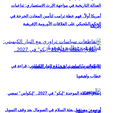
العدالة التاريخية في مواجهة الإرث الاستعماري: تداعيات
أمريكا أولاً.. فهم خطة ترامب لتأمين المعادن الحرجة في
الحكم البلجيكي على العلاقات الأوروبية الإفريقية
إفريقيا
تقاطعات سياسات تراوري مع التيار الكيميتي: قراءة في
خطاب واهيغويا
إطلاق العملة الموحدة “إيكو” في 2027.. “إيكواس” تمضي
أوصوم: مستقبل بعثة السلام في الصومال بعد وقف التمويل
قدمًا دون انتظار