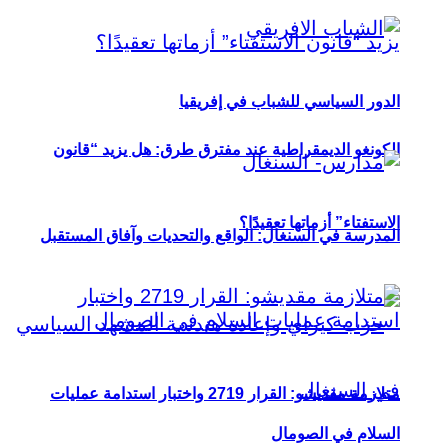
الدور السياسي للشباب في إفريقيا
الكونغو الديمقراطية عند مفترق طرق: هل يزيد “قانون
الاستفتاء” أزماتها تعقيدًا؟
المدرسة في السنغال: الواقع والتحديات وآفاق المستقبل
متلازمة مقديشو: القرار 2719 واختبار استدامة عمليات
السلام في الصومال