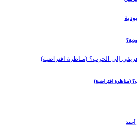
دية؟
رب؟ (مناظرة افتراضية)
 أحمد