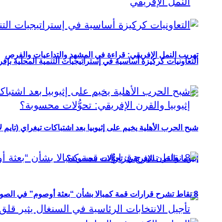
تهريب النمل الإفريقي: قراءة في المشهد والتداعيات والفرص
التعاونيات كركيزة أساسية في إستراتيجيات التنمية المحلية بإفري
شبح الحرب الأهلية يخيم على إثيوبيا بعد اشتباكات تيغراي (تايم ل
إثيوبيا والقرن الإفريقي: تحوُّلات محسوبة؟
8 نقاط تشرح قرارات قمة كمبالا بشأن “بعثة أوصوم” في الصومال؟