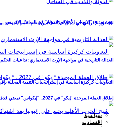
رؤية نقدية: “الانقلاب الأخلاقي للدولة” في الساحل الإفريقي
الحضور الإفريقي في سباق خلافة الأمين العام للأمم المتحدة ب
العدالة التاريخية في مواجهة الإرث الاستعماري: تداعيات الحكم ا
التعاونيات كركيزة أساسية في إستراتيجيات التنمية المحلية بإفري
إطلاق العملة الموحدة “إيكو” في 2027.. “إيكواس” تمضي قدمًا دون انتظار
سياسية
اقتصادية