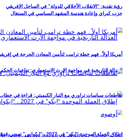
رؤية نقدية: “الانقلاب الأخلاقي للدولة” في الساحل الإفريقي
حزب كيراي وإعادة هندسة المشهد السياسي في السنغال
أمريكا أولاً.. فهم خطة ترامب لتأمين المعادن الحرجة في إفريقي
العدالة التاريخية في مواجهة الإرث الاستعماري: تداعيات الحكم ا
تقاطعات سياسات تراوري مع التيار الكيميتي: قراءة في خطاب و
إطلاق العملة الموحدة “إيكو” في 2027.. “إيكواس” تمضي قدمًا دون انتظار
أوصوم: مستقبل بعثة السلام في الصومال بعد وقف التمويل الأ