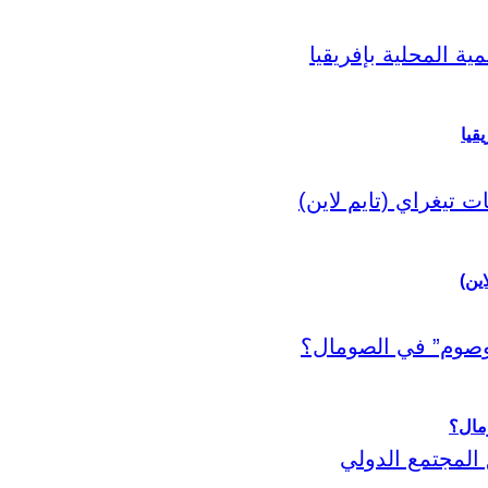
قيا
اين)