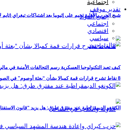
اجتماعية
تقدير موقف
شبح الحرب الأهلية يخيم على إثيوبيا بعد اشتباكات تيغراي (تايم ل
جميع المواد
اجتماعي
اقتصادي
سياسي
كيف تعيد التكنولوجيا العسكرية رسم التحالفات الأمنية في مال
8 نقاط تشرح قرارات قمة كمبالا بشأن “بعثة أوصوم” في الصومال؟
الكونغو الديمقراطية عند مفترق طرق: هل يزيد “قانون الاستفتاء” 