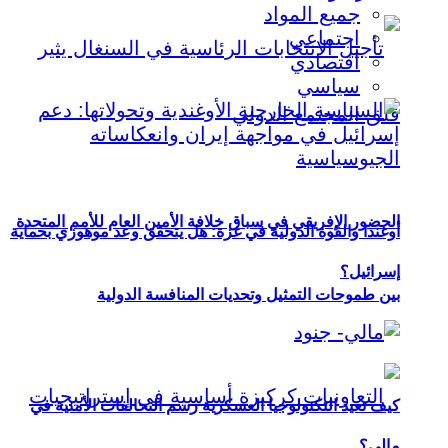
جميع المواد
اجتماعي
اقتصادي
سياسي
الحضور الإفريقي في سباق خلافة الأمين العام للأمم المتحدة
أوغندا والقوة الدولية في غزة: هل يتحقق وعد موهوزي بحماية
إسرائيل؟
بين طموحات التمثيل وتحديات المنافسة الدولية
كيف تعيد التكنولوجيا العسكرية رسم التحالفات الأمنية في
مالي؟