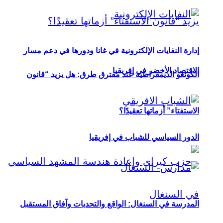
إدارة النفايات الإلكترونية في غانا ودورها في دعم مسار
الاقتصاد الأخضر في إفريقيا
الكونغو الديمقراطية عند مفترق طرق: هل يزيد “قانون
الاستفتاء” أزماتها تعقيدًا؟
الدور السياسي للشباب في إفريقيا
المدرسة في السنغال: الواقع والتحديات وآفاق المستقبل