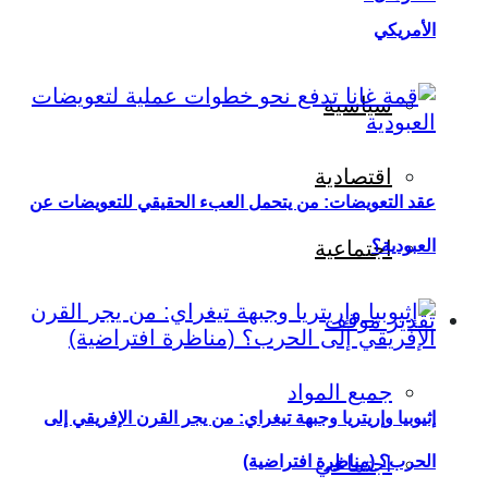
الأمريكي
سياسية
اقتصادية
عقد التعويضات: من يتحمل العبء الحقيقي للتعويضات عن
العبودية؟
اجتماعية
تقدير موقف
جميع المواد
إثيوبيا وإريتريا وجبهة تيغراي: من يجر القرن الإفريقي إلى
اجتماعي
الحرب؟ (مناظرة افتراضية)