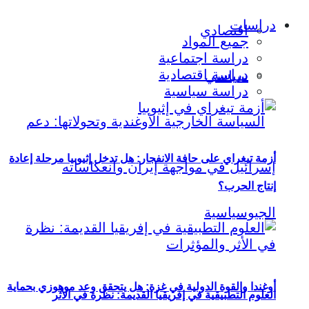
دراسات
اقتصادي
جميع المواد
دراسة اجتماعية
دراسة اقتصادية
سياسي
دراسة سياسية
أزمة تيغراي على حافة الانفجار: هل تدخل إثيوبيا مرحلة إعادة
إنتاج الحرب؟
أوغندا والقوة الدولية في غزة: هل يتحقق وعد موهوزي بحماية
العلوم التطبيقية في إفريقيا القديمة: نظرة في الأثر