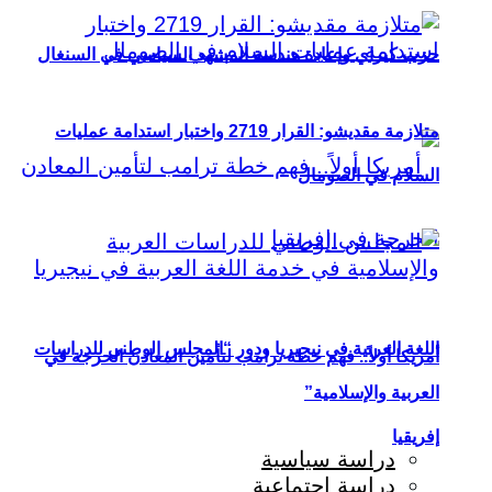
حزب كيراي وإعادة هندسة المشهد السياسي في السنغال
متلازمة مقديشو: القرار 2719 واختبار استدامة عمليات
السلام في الصومال
اللغة العربية في نيجيريا ودور “المجلس الوطني للدراسات
أمريكا أولاً.. فهم خطة ترامب لتأمين المعادن الحرجة في
العربية والإسلامية”
إفريقيا
دراسة سياسية
دراسة اجتماعية