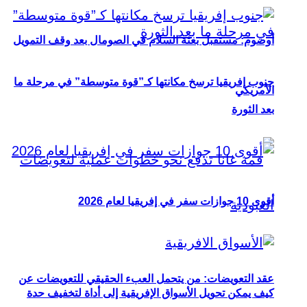
أوصوم: مستقبل بعثة السلام في الصومال بعد وقف التمويل
جنوب إفريقيا ترسخ مكانتها كـ”قوة متوسطة” في مرحلة ما
الأمريكي
بعد الثورة
أقوى 10 جوازات سفر في إفريقيا لعام 2026
عقد التعويضات: من يتحمل العبء الحقيقي للتعويضات عن
كيف يمكن تحويل الأسواق الإفريقية إلى أداة لتخفيف حدة