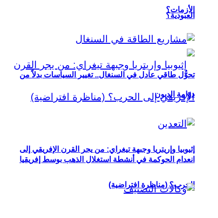
الأزمات؟
العبودية؟
تحوُّل طاقي عادل في السنغال.. تغيير السياسات بدلاً من
دوّامة الديون
إثيوبيا وإريتريا وجبهة تيغراي: من يجر القرن الإفريقي إلى
انعدام الحوكمة في أنشطة استغلال الذهب بوسط إفريقيا
الحرب؟ (مناظرة افتراضية)