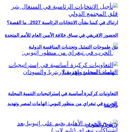
ارتباك في كينيا بشأن الانتخابات الرئاسية 2027.. ما القصة؟
الحضور الإفريقي في سباق خلافة الأمين العام للأمم المتحدة
بين طموحات التمثيل وتحديات المنافسة الدولية
التعاونيات كركيزة أساسية في إستراتيجيات التنمية المحلية
الحرب في تيغراي من منظور إثيوبي: اتهامات لمصر وتهديد
بإفريقيا
لإريتريا والسودان