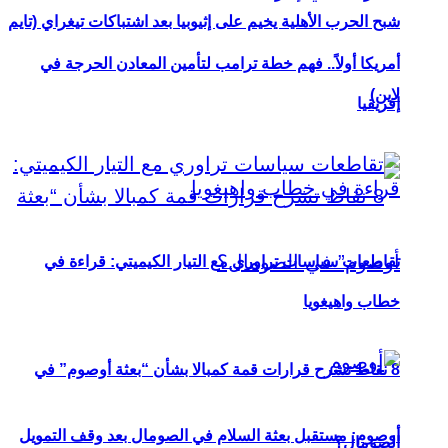
شبح الحرب الأهلية يخيم على إثيوبيا بعد اشتباكات تيغراي (تايم
أمريكا أولاً.. فهم خطة ترامب لتأمين المعادن الحرجة في
لاين)
إفريقيا
تقاطعات سياسات تراوري مع التيار الكيميتي: قراءة في
خطاب واهيغويا
8 نقاط تشرح قرارات قمة كمبالا بشأن “بعثة أوصوم” في
أوصوم: مستقبل بعثة السلام في الصومال بعد وقف التمويل
الصومال؟