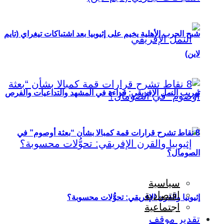
شبح الحرب الأهلية يخيم على إثيوبيا بعد اشتباكات تيغراي (تايم
لاين)
تهريب النمل الإفريقي: قراءة في المشهد والتداعيات والفرص
8 نقاط تشرح قرارات قمة كمبالا بشأن “بعثة أوصوم” في
الصومال؟
سياسية
اقتصادية
إثيوبيا والقرن الإفريقي: تحوُّلات محسوبة؟
اجتماعية
تقدير موقف