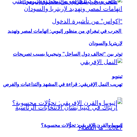
الحرب في تيغراي من منظور إثيوبي: اتهامات لمصر وتهديد
لإريتريا والسودان
توتر بين “تحالف دول الساحل” ونيجيريا بسبب تصريحات
تينوبو
تهريب النمل الإفريقي: قراءة في المشهد والتداعيات والفرص
إثيوبيا والقرن الإفريقي: تحوُّلات محسوبة؟