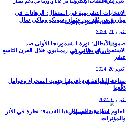
أكتوبر 22, 2024
إدارة النفايات الإلكترونية في غانا ودورها في دعم مسار
الانتخابات التشريعية في السنغال: الرهانات في
مبارزة عن بُعْد بين عثمان سونكو وماكي سال
الاقتصاد الأخضر في إفريقيا
أكتوبر 21, 2024
صمود الأبطال: ثورة الشيمورنجا الأولى ضد
الاستعمار البريطاني في زيمبابوي خلال القرن التاسع
عشر
أكتوبر 20, 2024
صناعة الطباعة في إفريقيا جنوب الصحراء وعوامل
الدور السياسي للشباب في إفريقيا
دَفْعها
أكتوبر 6, 2024
العلوم التطبيقية في إفريقيا القديمة: نظرة في الأثر
والمؤثرات