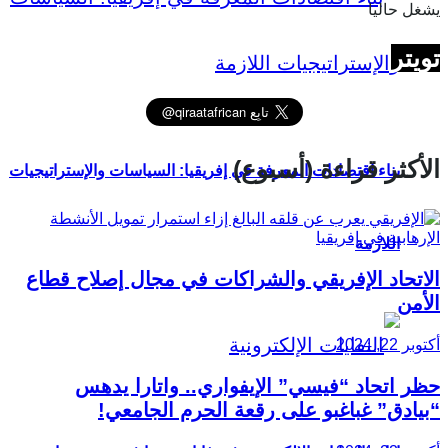
يشغل حاليا
تويتر
الأكثر قراءة (أسبوع)
بناء اقتصادات المعرفة في إفريقيا: السياسات والإستراتيجيات
اللازمة
الاتحاد الإفريقي والشراكات في مجال إصلاح قطاع
الأمن
أكتوبر 22, 2024
حظر اتحاد “فيسي” الإيفواري.. واتارا يدهس
“بيادق” غباغبو على رقعة الحرم الجامعي!