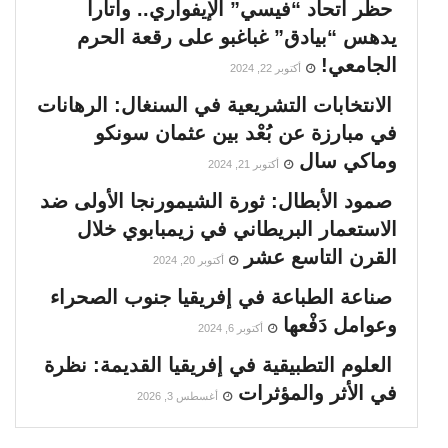
حظر اتحاد “فيسي” الإيفواري.. واتارا
يدهس “بيادق” غباغبو على رقعة الحرم
الجامعي!
أكتوبر 22, 2024
الانتخابات التشريعية في السنغال: الرهانات
في مبارزة عن بُعْد بين عثمان سونكو
وماكي سال
أكتوبر 21, 2024
صمود الأبطال: ثورة الشيمورنجا الأولى ضد
الاستعمار البريطاني في زيمبابوي خلال
القرن التاسع عشر
أكتوبر 20, 2024
صناعة الطباعة في إفريقيا جنوب الصحراء
وعوامل دَفْعها
أكتوبر 6, 2024
العلوم التطبيقية في إفريقيا القديمة: نظرة
في الأثر والمؤثرات
أغسطس 3, 2026