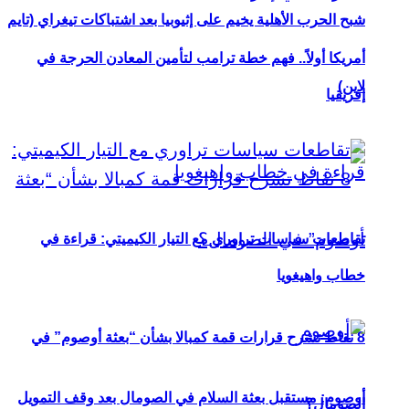
شبح الحرب الأهلية يخيم على إثيوبيا بعد اشتباكات تيغراي (تايم
أمريكا أولاً.. فهم خطة ترامب لتأمين المعادن الحرجة في
لاين)
إفريقيا
تقاطعات سياسات تراوري مع التيار الكيميتي: قراءة في
خطاب واهيغويا
8 نقاط تشرح قرارات قمة كمبالا بشأن “بعثة أوصوم” في
أوصوم: مستقبل بعثة السلام في الصومال بعد وقف التمويل
الصومال؟