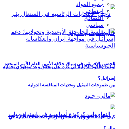
جميع المواد
اجتماعي
اقتصادي
سياسي
الحضور الإفريقي في سباق خلافة الأمين العام للأمم المتحدة
أوغندا والقوة الدولية في غزة: هل يتحقق وعد موهوزي بحماية
إسرائيل؟
بين طموحات التمثيل وتحديات المنافسة الدولية
كيف تعيد التكنولوجيا العسكرية رسم التحالفات الأمنية في
مالي؟