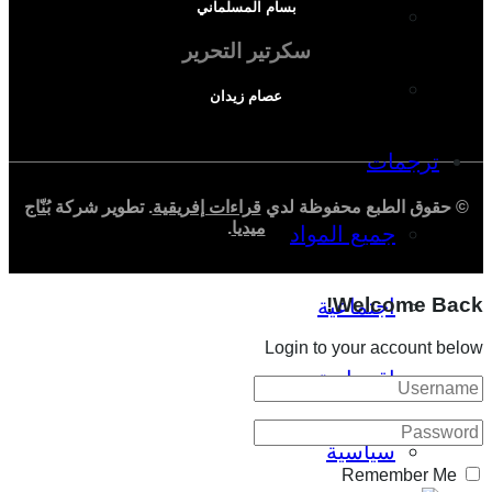
بسام المسلماني
دراسة اجتماعية
سكرتير التحرير
دراسة اقتصادية
عصام زيدان
ترجمات
© حقوق الطبع محفوظة لدي
قراءات إفريقية
. تطوير شركة
بُنّاج
ميديا
.
جميع المواد
Welcome Back!
اجتماعية
Login to your account below
اقتصادية
سياسية
Remember Me