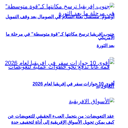
أوصوم: مستقبل بعثة السلام في الصومال بعد وقف التمويل
جنوب إفريقيا ترسخ مكانتها كـ”قوة متوسطة” في مرحلة ما
الأمريكي
بعد الثورة
أقوى 10 جوازات سفر في إفريقيا لعام 2026
عقد التعويضات: من يتحمل العبء الحقيقي للتعويضات عن
كيف يمكن تحويل الأسواق الإفريقية إلى أداة لتخفيف حدة