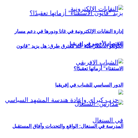
إدارة النفايات الإلكترونية في غانا ودورها في دعم مسار
الاقتصاد الأخضر في إفريقيا
الكونغو الديمقراطية عند مفترق طرق: هل يزيد “قانون
الاستفتاء” أزماتها تعقيدًا؟
الدور السياسي للشباب في إفريقيا
المدرسة في السنغال: الواقع والتحديات وآفاق المستقبل