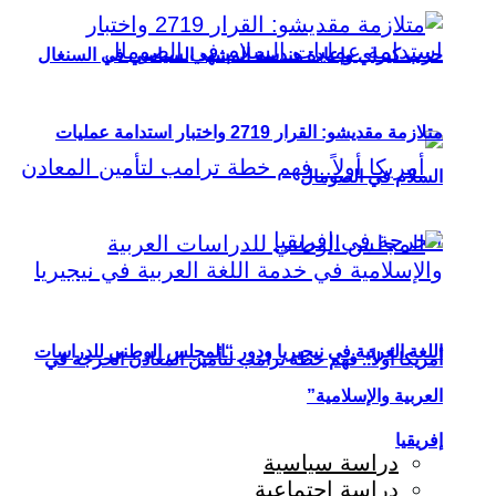
حزب كيراي وإعادة هندسة المشهد السياسي في السنغال
متلازمة مقديشو: القرار 2719 واختبار استدامة عمليات
السلام في الصومال
اللغة العربية في نيجيريا ودور “المجلس الوطني للدراسات
أمريكا أولاً.. فهم خطة ترامب لتأمين المعادن الحرجة في
العربية والإسلامية”
إفريقيا
دراسة سياسية
دراسة اجتماعية