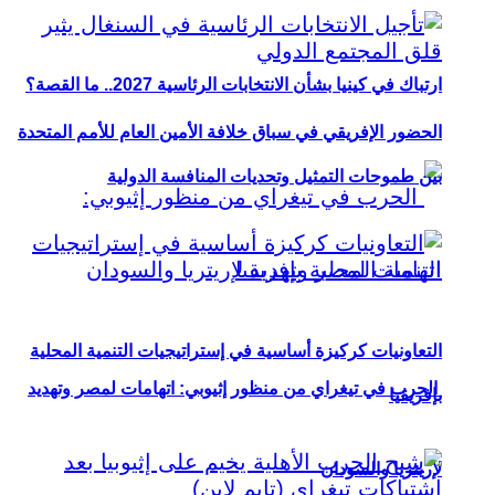
ارتباك في كينيا بشأن الانتخابات الرئاسية 2027.. ما القصة؟
الحضور الإفريقي في سباق خلافة الأمين العام للأمم المتحدة
بين طموحات التمثيل وتحديات المنافسة الدولية
التعاونيات كركيزة أساسية في إستراتيجيات التنمية المحلية
الحرب في تيغراي من منظور إثيوبي: اتهامات لمصر وتهديد
بإفريقيا
لإريتريا والسودان