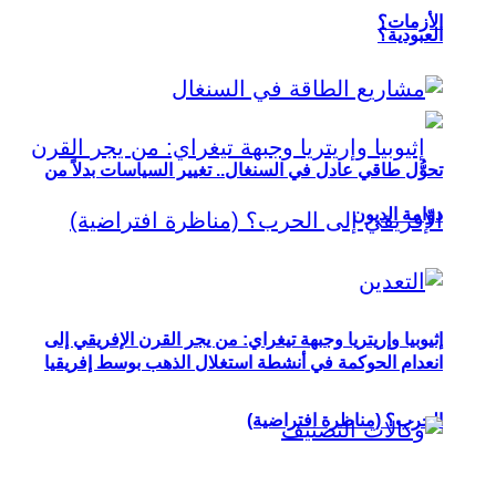
الأزمات؟
العبودية؟
تحوُّل طاقي عادل في السنغال.. تغيير السياسات بدلاً من
دوّامة الديون
إثيوبيا وإريتريا وجبهة تيغراي: من يجر القرن الإفريقي إلى
انعدام الحوكمة في أنشطة استغلال الذهب بوسط إفريقيا
الحرب؟ (مناظرة افتراضية)