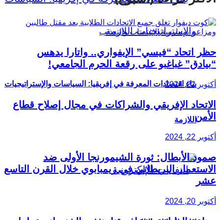
حظر اتحاد “فيسي” الإيفواري.. واتارا يدهس
“بيادق” غباغبو على رقعة الحرم الجامعي!
بناء اقتصادات المعرفة في إفريقيا: السياسات والإستراتيجيات
أكتوبر 22, 2024
الاتحاد الإفريقي والشراكات في مجال إصلاح قطاع
الأمن
اللازمة
أكتوبر 22, 2024
صمود الأبطال: ثورة الشيمورنجا الأولى ضد
الاستعمار البريطاني في زيمبابوي خلال القرن التاسع
عشر
أكتوبر 20, 2024