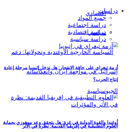
دراسات
اقتصادي
جميع المواد
دراسة اجتماعية
دراسة اقتصادية
سياسي
دراسة سياسية
أزمة تيغراي على حافة الانفجار: هل تدخل إثيوبيا مرحلة إعادة
إنتاج الحرب؟
أوغندا والقوة الدولية في غزة: هل يتحقق وعد موهوزي بحماية
العلوم التطبيقية في إفريقيا القديمة: نظرة في الأثر