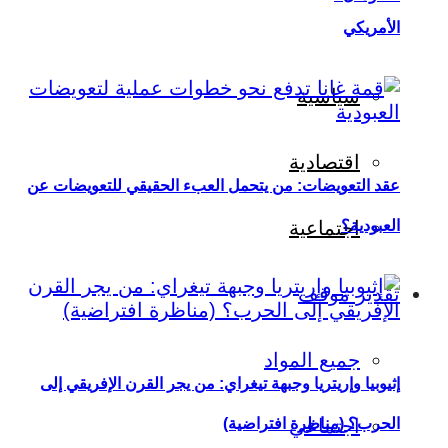
الأمريكي
سياسية
اقتصادية
عقد التعويضات: من يتحمل العبء الحقيقي للتعويضات عن
العبودية؟
اجتماعية
تقدير موقف
جميع المواد
إثيوبيا وإريتريا وجبهة تيغراي: من يجر القرن الإفريقي إلى
اجتماعي
الحرب؟ (مناظرة افتراضية)