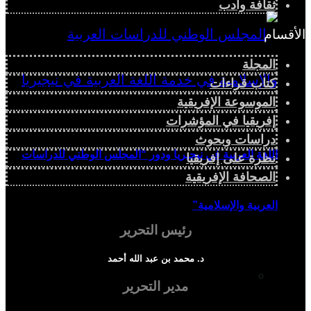
ثقافة وأدب
الأقسام
المجلة
كتاب قراءات
الموسوعة الإفريقية
إفريقيا في المؤشرات
دراسات وبحوث
اللغة العربية في نيجيريا ودور “المجلس الوطني للدراسات
نظرة على إفريقيا
الصحافة الإفريقية
العربية والإسلامية”
رئيس التحرير
د. محمد بن عبد الله أحمد
دراسة سياسية
مدير التحرير