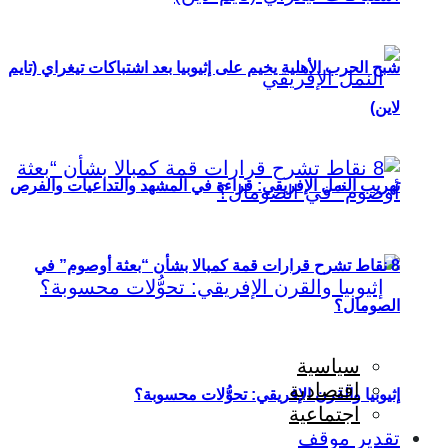
شبح الحرب الأهلية يخيم على إثيوبيا بعد اشتباكات تيغراي (تايم
لاين)
تهريب النمل الإفريقي: قراءة في المشهد والتداعيات والفرص
8 نقاط تشرح قرارات قمة كمبالا بشأن “بعثة أوصوم” في
الصومال؟
سياسية
اقتصادية
إثيوبيا والقرن الإفريقي: تحوُّلات محسوبة؟
اجتماعية
تقدير موقف