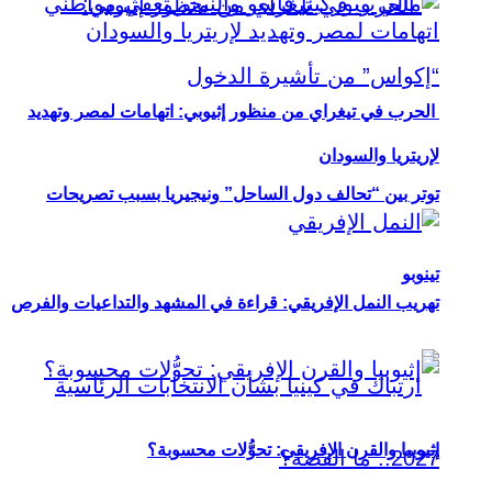
الحرب في تيغراي من منظور إثيوبي: اتهامات لمصر وتهديد
لإريتريا والسودان
توتر بين “تحالف دول الساحل” ونيجيريا بسبب تصريحات
تينوبو
تهريب النمل الإفريقي: قراءة في المشهد والتداعيات والفرص
إثيوبيا والقرن الإفريقي: تحوُّلات محسوبة؟