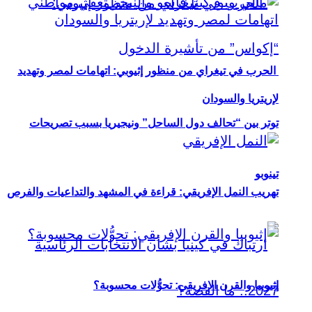
الحرب في تيغراي من منظور إثيوبي: اتهامات لمصر وتهديد
لإريتريا والسودان
توتر بين “تحالف دول الساحل” ونيجيريا بسبب تصريحات
تينوبو
تهريب النمل الإفريقي: قراءة في المشهد والتداعيات والفرص
إثيوبيا والقرن الإفريقي: تحوُّلات محسوبة؟