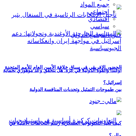
جميع المواد
اجتماعي
اقتصادي
سياسي
الحضور الإفريقي في سباق خلافة الأمين العام للأمم المتحدة
أوغندا والقوة الدولية في غزة: هل يتحقق وعد موهوزي بحماية
إسرائيل؟
بين طموحات التمثيل وتحديات المنافسة الدولية
كيف تعيد التكنولوجيا العسكرية رسم التحالفات الأمنية في
مالي؟