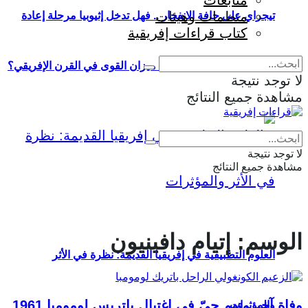
متابعات
منظمات وهيئات
تيجراي على حافة الانفجار .. فهل تدخل إثيوبيا مرحلة إعادة
كتاب قراءات إفريقية
إنتاج الحرب وإعادة تشكيل ميزان القوى في القرن الإفريقي؟
لا توجد نتيجة
مشاهدة جميع النتائج
Eng
|
Fr
لا توجد نتيجة
مشاهدة جميع النتائج
الوسم:
إتيام دافينيون
العلوم التطبيقية في إفريقيا القديمة: نظرة في الأثر
وفاة آخر متهم حيّ في اغتيال باتريس لومومبا 1961
والمؤثرات