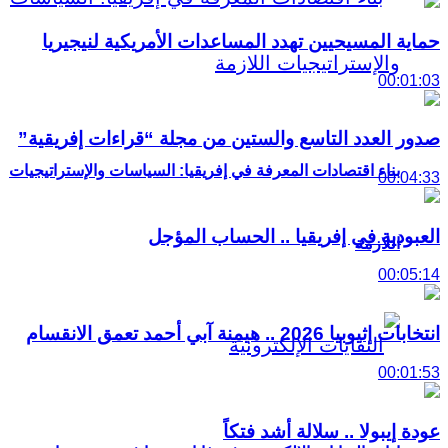
حماية المسيحيين تهدد المساعدات الأمريكية لنيجيريا
00:01:03
صدور العدد التاسع والستين من مجلة “قراءات إفريقية”
بناء اقتصادات المعرفة في إفريقيا: السياسات والإستراتيجيات
00:04:33
العبودية في إفريقيا .. الحساب المؤجل
اللازمة
00:05:14
انتخابات إثيوبيا 2026 .. هيمنة آبي أحمد تعمق الانقسام
00:01:53
عودة إيبولا .. سلالة أشد فتكاً