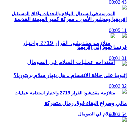
00:02:43
المدرسة في السنغال: الواقع والتحديات وآفاق المستقبل
إفريقيا ومجلس الأمن .. معركة كسر الهيمنة القديمة
00:05:11
فرنسا تعود إلى إفريقيا
00:01:01
إثيوبيا على حافة الانقسام .. هل ينهار سلام بريتوريا؟
00:02:32
متلازمة مقديشو: القرار 2719 واختبار استدامة عمليات
مالي وصراع البقاء فوق رمال متحركة
السلام في الصومال
00:03:54