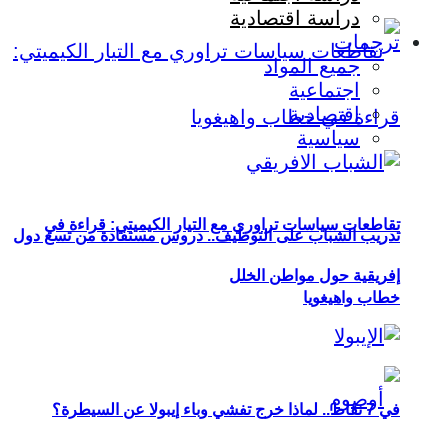
دراسة اقتصادية
ترجمات
جميع المواد
اجتماعية
اقتصادية
سياسية
تقاطعات سياسات تراوري مع التيار الكيميتي: قراءة في
تدريب الشباب على التوظيف.. دروس مستفادة من تسع دول
إفريقية حول مواطن الخلل
خطاب واهيغويا
في 7 نقاط.. لماذا خرج تفشي وباء إيبولا عن السيطرة؟