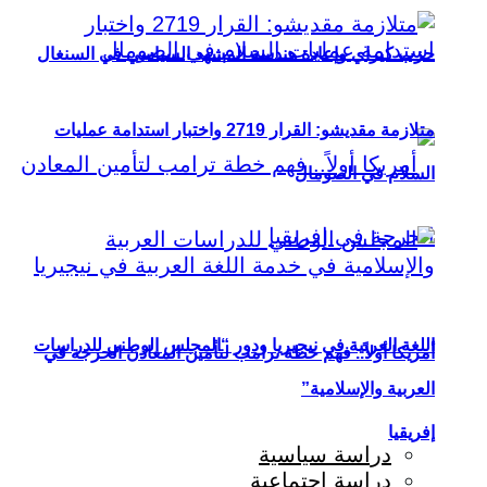
حزب كيراي وإعادة هندسة المشهد السياسي في السنغال
متلازمة مقديشو: القرار 2719 واختبار استدامة عمليات
السلام في الصومال
اللغة العربية في نيجيريا ودور “المجلس الوطني للدراسات
أمريكا أولاً.. فهم خطة ترامب لتأمين المعادن الحرجة في
العربية والإسلامية”
إفريقيا
دراسة سياسية
دراسة اجتماعية