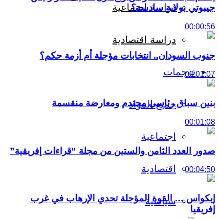
دراسة اجتماعية
جيبوتي بولاية سادسة؟
00:00:56
دراسة اقتصادية
جنوب السودان.. انتخابات مؤجلة أم أزمة حكم؟
ترجمات
00:01:07
بنين سباق رئاسي محتدم ومعارضة منقسمة
جميع المواد
00:01:08
اجتماعية
صدور العدد الثامن والستين من مجلة “قراءات إفريقية”
اقتصادية
00:04:50
إيكواس … القوة المؤجلة تحدي الإرهاب في غرب
سياسية
إفريقيا