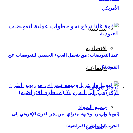
الأمريكي
سياسية
اقتصادية
عقد التعويضات: من يتحمل العبء الحقيقي للتعويضات عن
العبودية؟
اجتماعية
تقدير موقف
جميع المواد
إثيوبيا وإريتريا وجبهة تيغراي: من يجر القرن الإفريقي إلى
اجتماعي
الحرب؟ (مناظرة افتراضية)