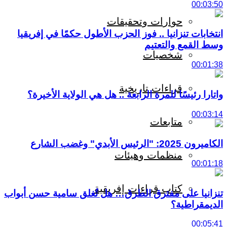
00:03:50
حوارات وتحقيقات
انتخابات تنزانيا .. فوز الحزب الأطول حكمًا في إفريقيا
وسط القمع والتعتيم
شخصيات
00:01:38
قراءات تاريخية
واتارا رئيسًا للمرة الرابعة .. هل هي الولاية الأخيرة؟
00:03:14
متابعات
الكاميرون 2025: "الرئيس الأبدي" وغضب الشارع
منظمات وهيئات
00:01:18
كتاب قراءات إفريقية
تنزانيا على مفترق الطرق… هل تُغلق سامية حسن أبواب
الديمقراطية؟
00:05:41