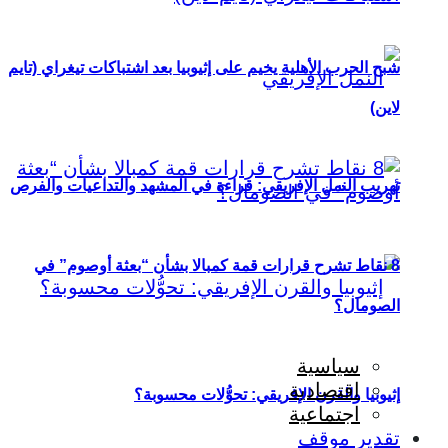
شبح الحرب الأهلية يخيم على إثيوبيا بعد اشتباكات تيغراي (تايم
لاين)
تهريب النمل الإفريقي: قراءة في المشهد والتداعيات والفرص
8 نقاط تشرح قرارات قمة كمبالا بشأن “بعثة أوصوم” في
الصومال؟
سياسية
اقتصادية
إثيوبيا والقرن الإفريقي: تحوُّلات محسوبة؟
اجتماعية
تقدير موقف