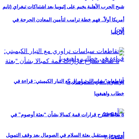
شبح الحرب الأهلية يخيم على إثيوبيا بعد اشتباكات تيغراي (تايم
أمريكا أولاً.. فهم خطة ترامب لتأمين المعادن الحرجة في
لاين)
إفريقيا
تقاطعات سياسات تراوري مع التيار الكيميتي: قراءة في
خطاب واهيغويا
8 نقاط تشرح قرارات قمة كمبالا بشأن “بعثة أوصوم” في
أوصوم: مستقبل بعثة السلام في الصومال بعد وقف التمويل
الصومال؟