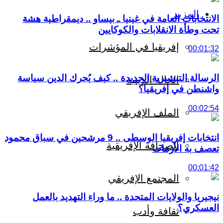
المزيد
الانتخابات العامة في غينيا ـ بيساو .. ديمقراطية هشة
تحت وطأة الانقلابات والكوكايين
إفريقيا في المؤشرات
00:01:32
الرسالة التبشيرية الجديدة .. كيف يُحرك الدين سياسة
الحالة الدينية
واشنطن في إفريقيا؟
00:02:54
الملف الإفريقي
انتخابات إفريقيا الوسطى .. 9 مرشحين في سباق محمود
الصحافة الإفريقية
تعصف به الأزمات
00:01:42
المجتمع الإفريقي
نيجيريا والولايات المتحدة .. ما وراء التهديد بالعمل
العسكري؟
ثقافة وأدب