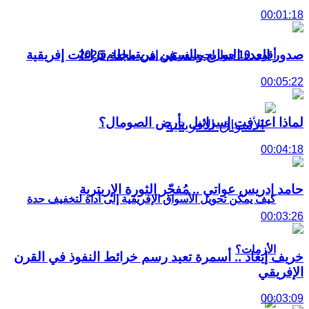
00:01:18
صدور العدد السابع والستين من مجلة قراءات إفريقية
أقوى 10 جوازات سفر في إفريقيا لعام 2026
00:05:22
لماذا اعترفت إسرائيل بأرض الصومال؟
00:04:18
حامد إدريس عواتي .. مُفجّر الثورة الإريترية
كيف يمكن تحويل الأسواق الإفريقية إلى أداة لتخفيف حدة
00:03:26
الأزمات؟
خريف إيغاد .. أسمرة تعيد رسم خرائط النفوذ في القرن
الإفريقي
00:03:09