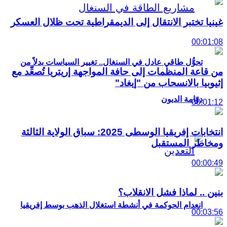
غينيا تختبر الانتقال إلى الديمقراطية تحت ظلال العسكر
00:01:08
تحوُّل طاقي عادل في السنغال.. تغيير السياسات بدلاً من
من قاعة المنظمات إلى حافة المواجهة إريتريا تُصعِّد مع
إثيوبيا بالانسحاب من "إيغاد"
دوّامة الديون
00:01:12
انتخابات إفريقيا الوسطى 2025: سباق الولاية الثالثة
ومخاطر المستقبل
00:00:49
بنين .. لماذا فشل الانقلاب؟
انعدام الحوكمة في أنشطة استغلال الذهب بوسط إفريقيا
00:03:56