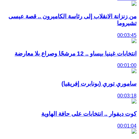
من زنزانة الانقلاب إلى رئاسة الكاميرون .. قصة عيسى
تشيروما
00:03:45
انتخابات غينيا بيساو .. 12 مرشحًا وصراع بلا معارضة
00:01:00
ساموري توري (بونابرت إفريقيا)
00:03:18
كوت ديفوار .. انتخابات على حافة الهاوية
00:01:04