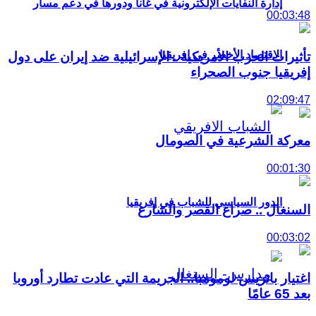
إدارة النفايات الإلكترونية في غانا ودورها في دعم مسار
00:03:48
الاقتصاد الأخضر في إفريقيا
تأثيرات الحرب الأمريكية ـ الإسرائيلية ضد إيران على دول
إفريقيا جنوب الصحراء
02:09:47
معركة الشرعية في الصومال
00:01:30
الدور السياسي للشباب في إفريقيا
السنغال .. صراع القصر والشارع
00:03:02
اغتيار باتريس لومومبا.. الجريمة التي عادت تطارد أوروبا
بعد 65 عامًا