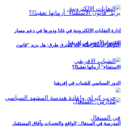
إدارة النفايات الإلكترونية في غانا ودورها في دعم مسار
الاقتصاد الأخضر في إفريقيا
الكونغو الديمقراطية عند مفترق طرق: هل يزيد “قانون
الاستفتاء” أزماتها تعقيدًا؟
الدور السياسي للشباب في إفريقيا
المدرسة في السنغال: الواقع والتحديات وآفاق المستقبل