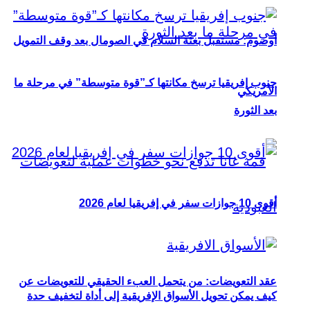
أوصوم: مستقبل بعثة السلام في الصومال بعد وقف التمويل
جنوب إفريقيا ترسخ مكانتها كـ”قوة متوسطة” في مرحلة ما
الأمريكي
بعد الثورة
أقوى 10 جوازات سفر في إفريقيا لعام 2026
عقد التعويضات: من يتحمل العبء الحقيقي للتعويضات عن
كيف يمكن تحويل الأسواق الإفريقية إلى أداة لتخفيف حدة