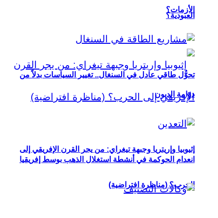
الأزمات؟
العبودية؟
تحوُّل طاقي عادل في السنغال.. تغيير السياسات بدلاً من
دوّامة الديون
إثيوبيا وإريتريا وجبهة تيغراي: من يجر القرن الإفريقي إلى
انعدام الحوكمة في أنشطة استغلال الذهب بوسط إفريقيا
الحرب؟ (مناظرة افتراضية)