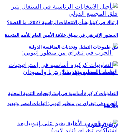
ارتباك في كينيا بشأن الانتخابات الرئاسية 2027.. ما القصة؟
الحضور الإفريقي في سباق خلافة الأمين العام للأمم المتحدة
بين طموحات التمثيل وتحديات المنافسة الدولية
التعاونيات كركيزة أساسية في إستراتيجيات التنمية المحلية
الحرب في تيغراي من منظور إثيوبي: اتهامات لمصر وتهديد
بإفريقيا
لإريتريا والسودان