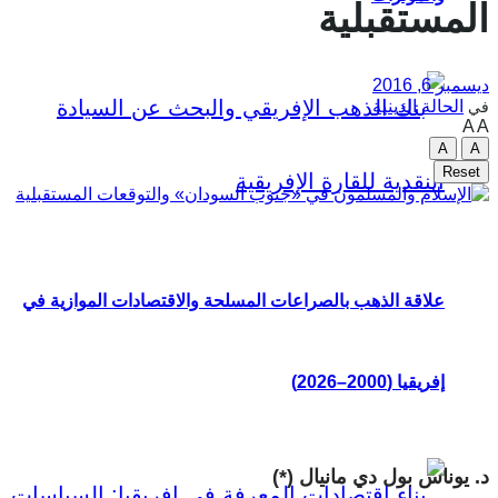
المستقبلية
ديسمبر 6, 2016
الحالة الدينية
في
A
A
A
A
Reset
علاقة الذهب بالصراعات المسلحة والاقتصادات الموازية في
إفريقيا (2000–2026)
د. يوناس بول دي مانيال (*)