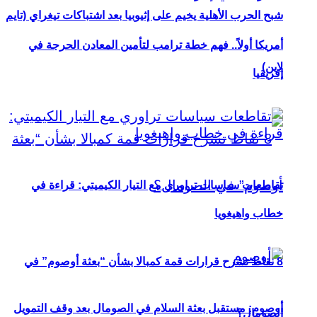
شبح الحرب الأهلية يخيم على إثيوبيا بعد اشتباكات تيغراي (تايم
أمريكا أولاً.. فهم خطة ترامب لتأمين المعادن الحرجة في
لاين)
إفريقيا
تقاطعات سياسات تراوري مع التيار الكيميتي: قراءة في
خطاب واهيغويا
8 نقاط تشرح قرارات قمة كمبالا بشأن “بعثة أوصوم” في
أوصوم: مستقبل بعثة السلام في الصومال بعد وقف التمويل
الصومال؟