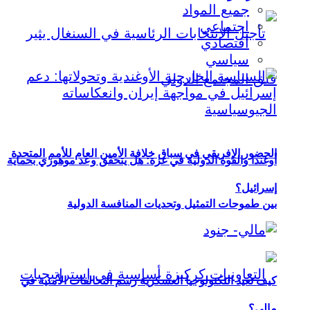
جميع المواد
اجتماعي
اقتصادي
سياسي
الحضور الإفريقي في سباق خلافة الأمين العام للأمم المتحدة
أوغندا والقوة الدولية في غزة: هل يتحقق وعد موهوزي بحماية
إسرائيل؟
بين طموحات التمثيل وتحديات المنافسة الدولية
كيف تعيد التكنولوجيا العسكرية رسم التحالفات الأمنية في
مالي؟