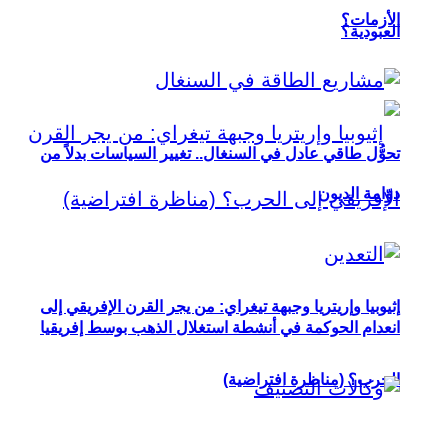
الأزمات؟
العبودية؟
تحوُّل طاقي عادل في السنغال.. تغيير السياسات بدلاً من
دوّامة الديون
إثيوبيا وإريتريا وجبهة تيغراي: من يجر القرن الإفريقي إلى
انعدام الحوكمة في أنشطة استغلال الذهب بوسط إفريقيا
الحرب؟ (مناظرة افتراضية)