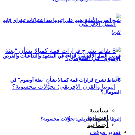
شبح الحرب الأهلية يخيم على إثيوبيا بعد اشتباكات تيغراي (تايم
لاين)
تهريب النمل الإفريقي: قراءة في المشهد والتداعيات والفرص
8 نقاط تشرح قرارات قمة كمبالا بشأن “بعثة أوصوم” في
الصومال؟
سياسية
اقتصادية
إثيوبيا والقرن الإفريقي: تحوُّلات محسوبة؟
اجتماعية
تقدير موقف