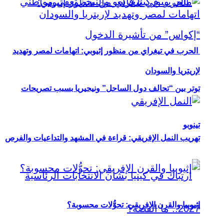
الحرب في تيغراي من منظور إثيوبي: اتهامات لمصر وتهديد
لإريتريا والسودان
توتر بين “تحالف دول الساحل” ونيجيريا بسبب تصريحات
تينوبو
تهريب النمل الإفريقي: قراءة في المشهد والتداعيات والفرص
إثيوبيا والقرن الإفريقي: تحوُّلات محسوبة؟