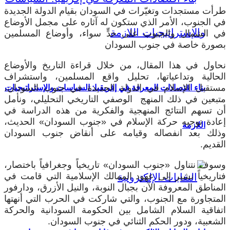
طرأت مستجدات وتغيّرات في السودان بقيام الدولة الجديدة
في الجنوب، الأمر الذي ستكون له آثاره على مجمل الأوضاع
في الشمال والجنوب على حدٍّ سواء، وأوضاع المسلمين
بصورة خاصة في جنوب السودان
نحاول في هذا المقال، من خلال قراءة التاريخ والأوضاع
الحالية وتداعياتها، تحليل واقع المسلمين، واستشراف
مستقبل الإسلام في الدولة الجديدة في جنوب السودان،
بناء اقتصادات المعرفة في إفريقيا: السياسات والإستراتيجيات
متبعين في ذلك المنهج الوصفي التاريخي التحليلي، ونأمل
أن تسهم النتائج المنهجية والفكرية من هذه الدراسة في
إعادة توجيه حركة الإسلام في «جنوب السودان» الحديث،
اللازمة
وذلك بعد انفصاله وقيامه على أنقاض جنوب السودان
القديم.
وسوف نتناول «جنوب السودان» تاريخياً وجغرافياً باختصار،
فتاريخياً نشير إلى عهود الممالك الإسلامية التي قامت في
المناطق المعروفة الآن بجبال النوبة، والنيل الأزرق، ودارفور
المتجاورة مع الجنوب، والتي شاركت في الحرب التي أنهتها
اتفاقية السلام الشامل بين الحكومة السودانية والحركة
الشعبية، ودور الحكم الثنائي في جنوب السودان.