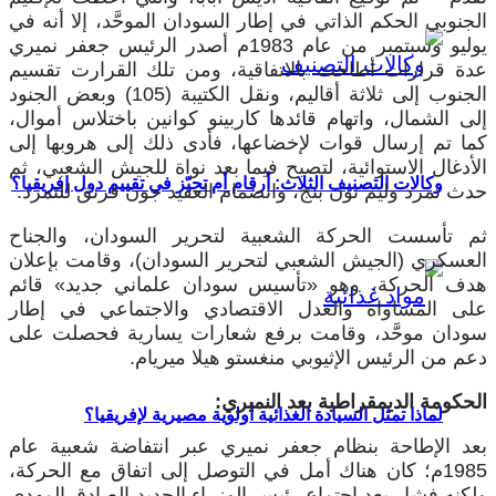
الجنوبي الحكم الذاتي في إطار السودان الموحَّد، إلا أنه في
يوليو وسبتمبر من عام 1983م أصدر الرئيس جعفر نميري
عدة قرارات أطاحت بالاتفاقية، ومن تلك القرارت تقسيم
الجنوب إلى ثلاثة أقاليم، ونقل الكتيبة (105) وبعض الجنود
إلى الشمال، واتهام قائدها كاربينو كوانين باختلاس أموال،
كما تم إرسال قوات لإخضاعها، فأدى ذلك إلى هروبها إلى
الأدغال الاستوائية، لتصبح فيما بعد نواة للجيش الشعبي، ثم
وكالات التصنيف الثلاث: أرقام أم تحيّز في تقييم دول إفريقيا؟
حدث تمرد وليم نون بنج، وانضمام العقيد جون قرنق للتمرد.
ثم تأسست الحركة الشعبية لتحرير السودان، والجناح
العسكري (الجيش الشعبي لتحرير السودان)، وقامت بإعلان
هدف الحركة، وهو «تأسيس سودان علماني جديد» قائم
على المساواة والعدل الاقتصادي والاجتماعي في إطار
سودان موحَّد، وقامت برفع شعارات يسارية فحصلت على
دعم من الرئيس الإثيوبي منغستو هيلا ميريام.
الحكومة الديمقراطية بعد النميري:
لماذا تمثل السيادة الغذائية أولوية مصيرية لإفريقيا؟
بعد الإطاحة بنظام جعفر نميري عبر انتفاضة شعبية عام
1985م؛ كان هناك أمل في التوصل إلى اتفاق مع الحركة،
ولكنه فشل بعد اجتماع رئيس الوزراء الجديد الصادق المهدي