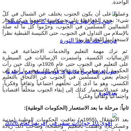
الواحدة.
وعملوا على أن يكون الجنوب يختلف عن الشمال في كلّ
شيء؛ بحجة المحافظة على خصوصيته! فمنعوا حركة التجار
الشماليين المسلمين في الجنوب، وحرّموا كل ما له صلة
بالإسلام من التداول في الجنوب، حتى الكنيسة القبطية نظراً
لاستخدامها اللغة العربية!!
ثم ترك مهمة التعليم والخدمات الاجتماعية في يد
الإرساليات الكنسية، واستمرت الإرساليات في السيطرة
على التعليم في الجنوب حتى عام 1926م، وذلك حين رأت
الحكومة أن تعطي الأمر عناية أكبر(4)، وهو ما أدى إلى
جنوب إفريقيا ترسخ مكانتها كـ”قوة متوسطة” في مرحلة ما
إحجام بعض المسلمين في الجنوب عن الالتحاق بالتعليم
الكنسي، وهو ما أدى إلى تخلّفهم اجتماعياً وثقافياً وفكرياً،
وقد عمد الاستعمار كذلك إلى إبقاء الجنوب متخلّفاً اقتصادياً
بعد الثورة
واجتماعياً وثقافياً وفكرياً.
ثانياً: مرحلة ما بعد الاستعمار (الحكومات الوطنية):
بعد الاستقلال (1955م) تعاقبت الحكومات الوطنية (مدنية
وعسكرية)، واهتمت بالتعليم والصحة، وصاحب ذلك زيادة