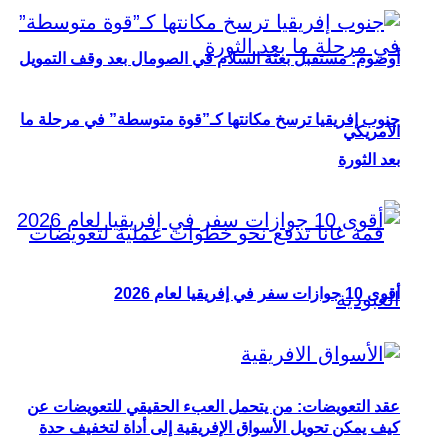
أوصوم: مستقبل بعثة السلام في الصومال بعد وقف التمويل
جنوب إفريقيا ترسخ مكانتها كـ”قوة متوسطة” في مرحلة ما
الأمريكي
بعد الثورة
أقوى 10 جوازات سفر في إفريقيا لعام 2026
عقد التعويضات: من يتحمل العبء الحقيقي للتعويضات عن
كيف يمكن تحويل الأسواق الإفريقية إلى أداة لتخفيف حدة