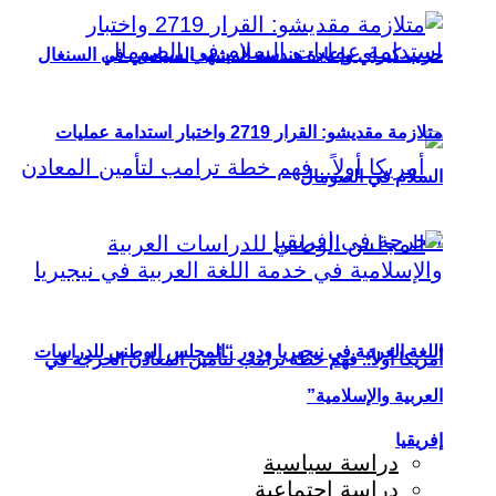
حزب كيراي وإعادة هندسة المشهد السياسي في السنغال
متلازمة مقديشو: القرار 2719 واختبار استدامة عمليات
السلام في الصومال
اللغة العربية في نيجيريا ودور “المجلس الوطني للدراسات
أمريكا أولاً.. فهم خطة ترامب لتأمين المعادن الحرجة في
العربية والإسلامية”
إفريقيا
دراسة سياسية
دراسة اجتماعية