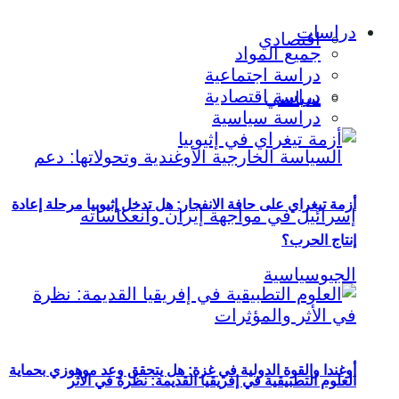
دراسات
اقتصادي
جميع المواد
دراسة اجتماعية
دراسة اقتصادية
سياسي
دراسة سياسية
أزمة تيغراي على حافة الانفجار: هل تدخل إثيوبيا مرحلة إعادة
إنتاج الحرب؟
أوغندا والقوة الدولية في غزة: هل يتحقق وعد موهوزي بحماية
العلوم التطبيقية في إفريقيا القديمة: نظرة في الأثر