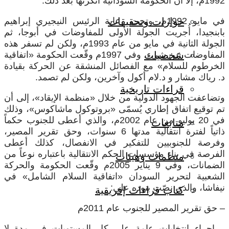
1992م، إلا أن الحكومة السودانية أنكرتها بعد ذلك.
في مايو 1992م، وتحت رعاية الرئيس النيجيري إبراهيم
حوارات وتحقيقات
بابنجيدا، أُجريت الجولة الأولى للمفاوضات في أبوجا، ثم
الجولة الثانية في مايو من عام 1993م، ولكن لم تسفر هذه
المفاوضات عن شيء، وفي 1997م وقّعت الحكومة «اتفاقية
شخصيات
الخرطوم للسلام» مع الفصائل المنشقة عن الحركة بقيادة
د. رياك مشار و د.لام أكول وآخرين، ولكن لم تصمد.
قراءات تاريخية
وتضاعفت الجهود الدولية من خلال «منظمة الإيقاد»، إلى أن
تم توقيع اتفاق إطاري يُسمّى «بروتوكول ماشاكوس»، وذلك
في 20 يوليو من عام 2002م، والذي أعطى للجنوب حكماً
متابعات
ذاتياً لفترة انتقالية مدتها 6 سنوات، وحق تقرير المصير،
وفرصة للجنوبيين للتفكير في الانفصال، كذلك أعطى
الفرصة في بناء مؤسسات الحكم الانتقالية باعتباره نوعاً من
منظمات وهيئات
الضمانات، وفي 9 يناير 2005م وقّعت الحكومة والحركة
الشعبية لتحرير السودان «اتفاقية السلام الشامل» في
نيفاشا، والذي نصّت بنوده على:
كتاب قراءات إفريقية
– حق تقرير المصير للجنوب عام 2011م
– إجراء انتخابات عامة على كل المستويات في مدة لا