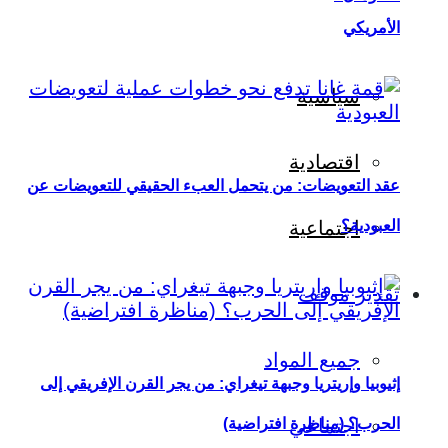
الأمريكي
سياسية
اقتصادية
عقد التعويضات: من يتحمل العبء الحقيقي للتعويضات عن
العبودية؟
اجتماعية
تقدير موقف
جميع المواد
إثيوبيا وإريتريا وجبهة تيغراي: من يجر القرن الإفريقي إلى
اجتماعي
الحرب؟ (مناظرة افتراضية)