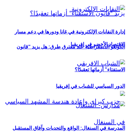
إدارة النفايات الإلكترونية في غانا ودورها في دعم مسار
الاقتصاد الأخضر في إفريقيا
الكونغو الديمقراطية عند مفترق طرق: هل يزيد “قانون
الاستفتاء” أزماتها تعقيدًا؟
الدور السياسي للشباب في إفريقيا
المدرسة في السنغال: الواقع والتحديات وآفاق المستقبل