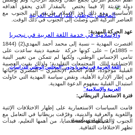
دولة حديثة إلا فيما يختص بالمقدار الذي يحقق أهدافه
الأساسية، ومع ذلك أخذ الإسلام طريقه إلى الجنوب مع
العناصر التركية التي وصلت إلى الجنوب في ذلك الوقت.
عهد الحركة المهدية:
اقتصرت المهدية – نسبة إلى محمد أحمد المهدي(2) (1844
– 1885م) – على كونها حركة شعبية دينية ساعدت على
تنامي الإحساس الوطني، ولكنها لم تتمكن من تغيير البنية
الاجتماعية لتلك المجتمعات التقليدية؛ ولذلك بقيت العصبية
اللغة العربية في نيجيريا ودور “المجلس الوطني للدراسات
القبلية موجودة، فقام الحكم الإنجليزي – المصري بإحيائها
في إطار الإدارة الأهلية، ونقض سياسة المهدية التي حاولت
استبدال القبلية بمفهوم الدعوة المهدية.
العربية والإسلامية”
فترة الاستعمار البريطاني:
قامت السياسات الاستعمارية على إظهار الاختلافات الإثنية
واللغوية والعرقية والدينية، وفرّقت بريطانيا في التعامل مع
دراسة سياسية
الجنوب والشمال في عدة قضايا، من أهمها التعليم، فبدأت
تظهر الاختلافات الثقافية.