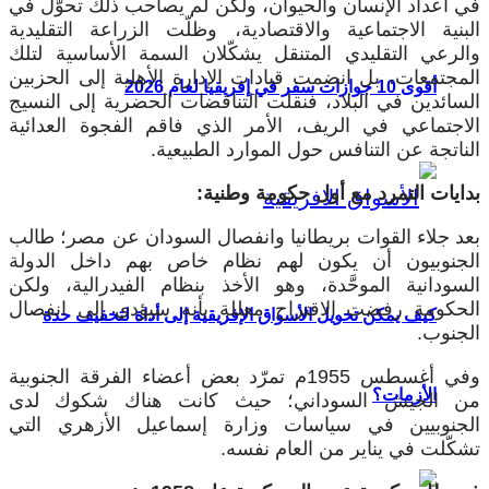
في أعداد الإنسان والحيوان، ولكن لم يصاحب ذلك تحوّل في
البنية الاجتماعية والاقتصادية، وظلّت الزراعة التقليدية
والرعي التقليدي المتنقل يشكّلان السمة الأساسية لتلك
المجتمعات، بل انضمت قيادات الإدارة الأهلية إلى الحزبين
أقوى 10 جوازات سفر في إفريقيا لعام 2026
السائدين في البلاد، فنقلت التناقضات الحضرية إلى النسيج
الاجتماعي في الريف، الأمر الذي فاقم الفجوة العدائية
الناتجة عن التنافس حول الموارد الطبيعية.
بدايات التمرد مع أول حكومة وطنية:
بعد جلاء القوات بريطانيا وانفصال السودان عن مصر؛ طالب
الجنوبيون أن يكون لهم نظام خاص بهم داخل الدولة
السودانية الموحَّدة، وهو الأخذ بنظام الفيدرالية، ولكن
الحكومة رفضت الاقتراح معللة بأنه سيؤدي إلى انفصال
كيف يمكن تحويل الأسواق الإفريقية إلى أداة لتخفيف حدة
الجنوب.
وفي أغسطس 1955م تمرّد بعض أعضاء الفرقة الجنوبية
الأزمات؟
من الجيش السوداني؛ حيث كانت هناك شكوك لدى
الجنوبيين في سياسات وزارة إسماعيل الأزهري التي
تشكّلت في يناير من العام نفسه.