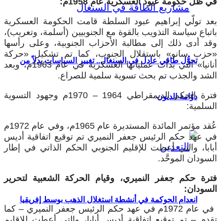
في ظل حكومة عبود العسكرية عام 1958م:
بعد تولّي إبراهيم عبود السلطة قامت الحكومة العسكرية
باتباع سياسة التذويب بالقوة مع الجنوبيين (أسلمة، وتعريب)،
وقد أدى ذلك إلى مطالبة الأحزاب الجنوبية، وعلى رأسها
«حزب سانو» باستقلال الجنوب، كما تم تشكيل «حركة
تحوُّل طاقي عادل في السنغال.. تغيير السياسات بدلاً من
أنانيا» التي بدأت عملياتها العسكرية في عام 1963م، وبعد
الشد والجذب تم بحث تسوية سلمية للصراع.
فترة الحكم الديمقراطي 1964 – 1970م وجهود التسوية
دوّامة الديون
السلمية:
عُقد مؤتمر المائدة المستديرة عام 1965م، وفي عام 1972م
في عهد حكم الرئيس جعفر النميري تم توقيع اتفاقية أديس
أبابا، والتي أعطت للإقليم الجنوبي الحكم الذاتي في إطار
السودان الموحَّد.
فترة حكم جعفر النميري، وقيام الحركة الشعبية لتحرير
السودان:
انعدام الحوكمة في أنشطة استغلال الذهب بوسط إفريقيا
في عام 1972م في عهد حكم الرئيس جعفر النميري – كما
تقدم – تم توقيع اتفاقية أديس أبابا، والتي أعطت للإقليم