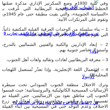
وفي سنة 1930م وضع السكرتير الإداري مذكرة ضمّنها
الخطط العامة للاستراتيجية البريطانية التي عُرفت بـ
«السياسة الجنوبية»، والتي بقيت مطبقة حتى عام 1945م،
وتقوم على المرتكزات الآتية:
1 – بناء سلسلة من الوحدات العرقية القبلية المكتفية ذاتياً،
تدريب الشباب الإفريقي على التوظيف: ماذا تكشف تجارب 9
التي تقوم هياكلها على الأعراف والتقاليد المحلية.
2 – إبعاد الإداريين والكتبة والفنيين الشماليين بالتدرج،
واستبدال عناصر جنوبية بهم.
دول؟
3 – معرفة البريطانيين لعادات وتقاليد ولغات أهل الجنوب.
4 – استعمال اللغة الإنجليزية، وإذا تعذّر تُستعمل اللهجات
المحلية(3).
وترك الاحتلال منطقة الجنوب السوداني تحت سيطرة
الإرساليات المسيحية الكاثوليكية والبروتستانتية؛ حيث قسموا
الجنوب إلى مناطق نفوذ بين الإرساليتين، حتى القبيلة تم
تقسيمها بين إرساليتين مختلفتين، وذلك إمعاناً في زرع
في 7 نقاط.. لماذا خرج تفشي وباء إيبولا عن السيطرة؟
الاختلاف وعدم التوحّد حتى في المسيحية بين أبناء القبيلة