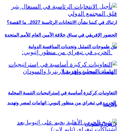
ارتباك في كينيا بشأن الانتخابات الرئاسية 2027.. ما القصة؟
الحضور الإفريقي في سباق خلافة الأمين العام للأمم المتحدة
بين طموحات التمثيل وتحديات المنافسة الدولية
التعاونيات كركيزة أساسية في إستراتيجيات التنمية المحلية
الحرب في تيغراي من منظور إثيوبي: اتهامات لمصر وتهديد
بإفريقيا
لإريتريا والسودان