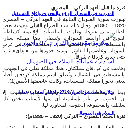
فترة ما قبل العهد التركي – المصري:
المدرسة في السنغال: الواقع والتحديات وآفاق المستقبل
تبلورت صورة السودان الحالية في العهد التركي – المصري
1820 – 1885م، وقبل ذلك ساد الصراع القبلي وهيمنة بعض
القبائل على غيرها، وقامت السلطنات الإقليمية كسلطنة
الفونج في أواسط السودان، وتُسمّى أيضاً مملكة سنار،
والسلطنة الزرقاء وعاصمتها سنار، ومملكة الفور في غرب
السودان وعاصمتها الفاشر، وتمتد حدودها من «وداي» غرباً
حتى حدود كردفان شرقاً.
وقامت في كردفان مملكتان، هما: مملكة تقلي في الجنوب،
والمسبعات في الشمال، ويُطلق اسم مملكة كردفان أحياناً
ليعني تجوزاً مملكة المسبعات، وكانت عاصمتها الأبيض(1).
وبما أن السلطنات الثلاث كانت جغرافياً مجاورة للجنوب، إلا
متلازمة مقديشو: القرار 2719 واختبار استدامة عمليات
أن الجنوب لم يتأثر بإسلامية أي منها لأسباب تخص كل
سلطنة والمجموعة الجنوبية المجاورة لها.
السلام في الصومال
فترة الحكم المصري – التركي (1820 – 1885م):
اهتم الحكم التركي بجمع المال وتجنيد الرجال، ولم يؤسّس