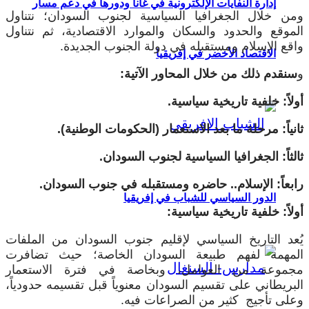
إدارة النفايات الإلكترونية في غانا ودورها في دعم مسار
ومن خلال الجغرافيا السياسية لجنوب السودان؛ نتناول
الموقع والحدود والسكان والموارد الاقتصادية، ثم نتناول
واقع الإسلام ومستقبله في دولة الجنوب الجديدة.
الاقتصاد الأخضر في إفريقيا
و
سنقدم ذلك من خلال المحاور الآتية:
أولاً: خلفية تاريخية سياسية.
ثانياً: مرحلة ما بعد الاستعمار (الحكومات الوطنية).
ثالثاً: الجغرافيا السياسية لجنوب السودان.
رابعاً: الإسلام.. حاضره ومستقبله في جنوب السودان.
الدور السياسي للشباب في إفريقيا
أولاً: خلفية تاريخية سياسية:
يُعد التاريخ السياسي لإقليم جنوب السودان من الملفات
المهمة لفهم طبيعة السودان الخاصة؛ حيث تضافرت
مجموعة من العوامل، وبخاصة في فترة الاستعمار
البريطاني على تقسيم السودان معنوياً قبل تقسيمه حدودياً،
وعلى تأجيج كثير من الصراعات فيه.