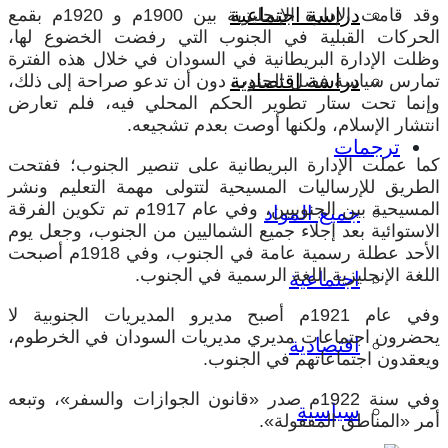
دراسة اجتماعية
وقد قامت الإدارة الإنجليزية بين 1900م و 1920م بقمع
الحركات القبلية في الجنوب التي رفضت الخضوع لها،
وظلت الإدارة البريطانية في السودان في خلال هذه الفترة
دراسة اقتصادية
تمارس سياسة فصل الجنوب دون أن تدعو صراحة إلى ذلك،
وإنما تحت ستار تطوير الحكم المحلي فيه، فلم تعارض
انتشار الإسلام، ولكنها أوصت بعدم تشجيعه.
ترجمات
كما عملت الإدارة البريطانية على تنصير الجنوب؛ ففتحت
الطريق للإرساليات المسيحية لتتولى مهمة التعليم ونشر
المسيحية بين الجنوبيين، وفي عام 1917م تم تكوين الفرقة
جميع المواد
الاستوائية بعد إجلاء جميع الشماليين من الجنوب، وجعل يوم
الأحد عطلة رسمية عامة في الجنوب، وفي 1918م أصبحت
اللغة الإنجليزية اللغة الرسمية في الجنوب.
اجتماعية
وفي عام 1921م أصبح مديرو المديريات الجنوبية لا
يحضرون اجتماعات مديري مديريات السودان في الخرطوم،
اقتصادية
ويعقدون اجتماعاتهم في الجنوب.
وفي سنة 1922م صدر «قانون الجوازات والسفر»، وتبعه
سياسية
أمر «المناطق المقفولة».