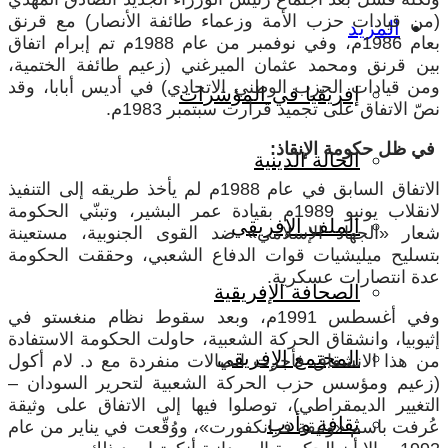
(من قيادات حزب الأمة وزعماء طائفة الأنصار) مع قرنق
المزيد
بعام 1986م، وفي نوفمبر من عام 1988م تم إبرام اتفاق
بين قرنق ومحمد عثمان الميرغني (زعيم طائفة الختمية،
ومن قيادات الحزب الوطني الاتحادي) في أديس أبابا، وقد
إفريقيا في المؤشرات
نصّ الاتفاق على تجميد قرارت سبتمبر 1983م.
في ظل حكومة الإنقاذ:
الحالة الدينية
الاتفاق السابق في عام 1988م لم يأخذ طريقه إلى التنفيذ
لانقلاب يونيو 1989م بقيادة عمر البشير، وتبنّي الحكومة
الملف الإفريقي
شعار «الجهاد الإسلامي» ضد القوى الجنوبية، مستعينة
بتسليح ميليشيات قوات الدفاع الشعبي، وحققت الحكومة
عدة انتصارات عسكرية.
الصحافة الإفريقية
وفي أغسطس 1991م، وبعد سقوط نظام منغستو في
إثيوبيا، وانشقاق الحركة الشعبية، حاولت الحكومة الاستفادة
المجتمع الإفريقي
من هذا الانشقاق فأجرت اتصالات منفردة مع د. لام أكول
(زعيم ومؤسس حزب الحركة الشعبية لتحرير السودان –
التغيير الديمقراطي)، توصلوا فيها إلى الاتفاق على وثيقة
ثقافة وأدب
عُرفت باسم «وثيقة فرانكفورت»، ووُقّعت في يناير من عام