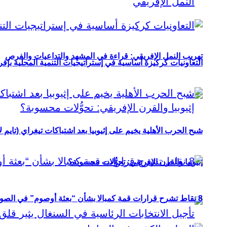
تهريب النمل الإفريقي: قراءة في المشهد والتداعيات والفرص
التعاونيات كركيزة أساسية في إستراتيجيات التنمية المحلية بإفري
شبح الحرب الأهلية يخيم على إثيوبيا بعد اشتباكات تيغراي (تايم ل
إثيوبيا والقرن الإفريقي: تحوُّلات محسوبة؟
8 نقاط تشرح قرارات قمة كمبالا بشأن “بعثة أوصوم” في الصومال؟