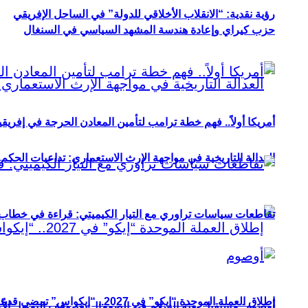
رؤية نقدية: “الانقلاب الأخلاقي للدولة” في الساحل الإفريقي
حزب كيراي وإعادة هندسة المشهد السياسي في السنغال
أمريكا أولاً.. فهم خطة ترامب لتأمين المعادن الحرجة في إفريقي
العدالة التاريخية في مواجهة الإرث الاستعماري: تداعيات الحكم ا
تقاطعات سياسات تراوري مع التيار الكيميتي: قراءة في خطاب و
إطلاق العملة الموحدة “إيكو” في 2027.. “إيكواس” تمضي قدمًا دون انتظار
أوصوم: مستقبل بعثة السلام في الصومال بعد وقف التمويل الأ