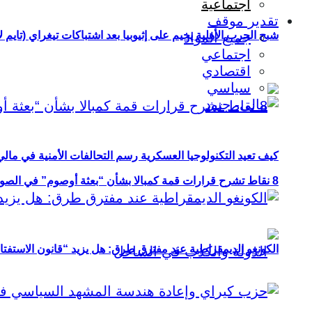
اجتماعية
تقدير موقف
شبح الحرب الأهلية يخيم على إثيوبيا بعد اشتباكات تيغراي (تايم ل
جميع المواد
اجتماعي
اقتصادي
سياسي
كيف تعيد التكنولوجيا العسكرية رسم التحالفات الأمنية في مال
8 نقاط تشرح قرارات قمة كمبالا بشأن “بعثة أوصوم” في الصومال؟
الكونغو الديمقراطية عند مفترق طرق: هل يزيد “قانون الاستفتاء” 