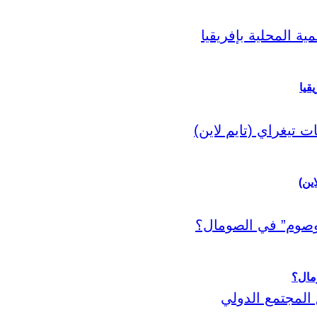
قيا
اين)