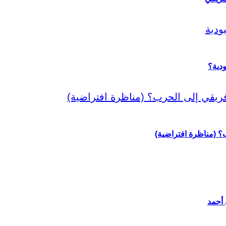
دية؟
رب؟ (مناظرة افتراضية)
 أحمد