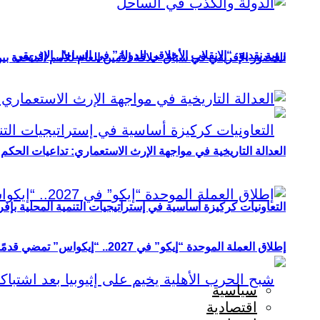
رؤية نقدية: “الانقلاب الأخلاقي للدولة” في الساحل الإفريقي
الحضور الإفريقي في سباق خلافة الأمين العام للأمم المتحدة ب
العدالة التاريخية في مواجهة الإرث الاستعماري: تداعيات الحكم ا
التعاونيات كركيزة أساسية في إستراتيجيات التنمية المحلية بإفري
إطلاق العملة الموحدة “إيكو” في 2027.. “إيكواس” تمضي قدمًا دون انتظار
سياسية
اقتصادية