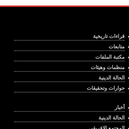
انتهاكات مستمرة في الغابون
00:01:03
تشاد تغرق في الحرب السودانية
قراءات تاريخية
00:01:23
متابعات
الإستراتيجية الأمريكية في البحر الأحمر على وقع
مكتبة الملفات
الحرب على إيران
00:02:43
منظمات وهيئات
إثيوبيا وإريتريا .. هل تندلع حرب جديدة في القرن
الحالة الدينية
الإفريقي؟
حوارات وتحقيقات
00:03:45
يحكم البلاد منذ أكثر من ربع قرن .. كيف فاز رئيس
جيبوتي بولاية سادسة؟
أخبار
00:00:56
الحالة الدينية
المجتمع الإفريقي
جنوب السودان.. انتخابات مؤجلة أم أزمة حكم؟