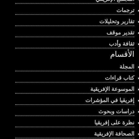
00:01:07
ترجمات
تقارير وتحليلات
بنين سباق رئاسي محتدم ومعارضة منقسمة
تقدير موقف
00:01:08
ثقافة وأدب
صدور العدد الثامن والستين من مجلة “قراءات
الأقسام
إفريقية”
00:04:50
المجلة
إيكواس … القوة المؤجلة تحدي الإرهاب في غرب
كتاب قراءات
إفريقيا
00:02:50
الموسوعة الإفريقية
إفريقيا في المؤشرات
حكاية الكرم الإفريقي من الجذور إلى الحاضر
00:03:02
دراسات وبحوث
نظرة على إفريقيا
إفريقيا بين نار الصراعات وشبكات السلاح العالمية
الصحافة الإفريقية
00:01:11