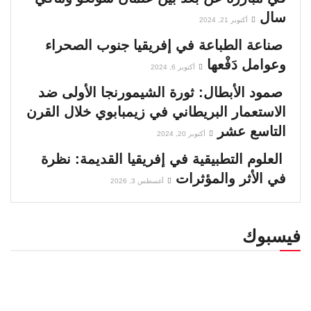
سال
أكتوبر 21, 2024
اغتيار باتريس لومومبا.. الجريمة التي عادت تطارد
أوروبا بعد 65 عامًا
صناعة الطباعة في إفريقيا جنوب الصحراء
00:02:43
وعوامل دَفْعها
أكتوبر 6, 2024
إفريقيا ومجلس الأمن .. معركة كسر الهيمنة
صمود الأبطال: ثورة الشيمورنجا الأولى ضد
القديمة
الاستعمار البريطاني في زيمبابوي خلال القرن
00:05:11
التاسع عشر
أكتوبر 20, 2024
فرنسا تعود إلى إفريقيا
العلوم التطبيقية في إفريقيا القديمة: نظرة
00:01:01
في الأثر والمؤثرات
أغسطس 3, 2026
إثيوبيا على حافة الانقسام .. هل ينهار سلام
بريتوريا؟
فيسبوك
00:02:32
مالي وصراع البقاء فوق رمال متحركة
00:03:54