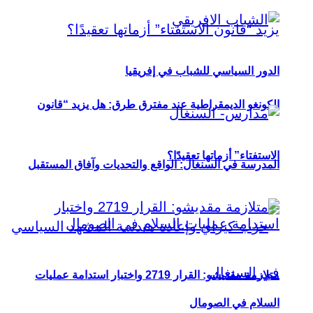
الدور السياسي للشباب في إفريقيا
الكونغو الديمقراطية عند مفترق طرق: هل يزيد “قانون
الاستفتاء” أزماتها تعقيدًا؟
المدرسة في السنغال: الواقع والتحديات وآفاق المستقبل
متلازمة مقديشو: القرار 2719 واختبار استدامة عمليات
السلام في الصومال