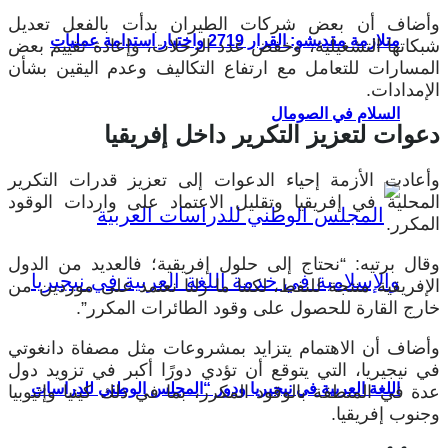
وأضاف أن بعض شركات الطيران بدأت بالفعل تعديل
متلازمة مقديشو: القرار 2719 واختبار استدامة عمليات
شبكاتها التشغيلية، وخفض عدد الرحلات، وإعادة تقييم بعض
المسارات للتعامل مع ارتفاع التكاليف وعدم اليقين بشأن
الإمدادات.
السلام في الصومال
دعوات لتعزيز التكرير داخل إفريقيا
وأعادت الأزمة إحياء الدعوات إلى تعزيز قدرات التكرير
المحلية في إفريقيا وتقليل الاعتماد على واردات الوقود
المكرر.
وقال برتيه: “نحتاج إلى حلول إفريقية؛ فالعديد من الدول
الإفريقية منتجة للنفط، لكننا ما زلنا نعتمد على موردين من
خارج القارة للحصول على وقود الطائرات المكرر”.
وأضاف أن الاهتمام يتزايد بمشروعات مثل مصفاة دانغوتي
في نيجيريا، التي يتوقع أن تؤدي دورًا أكبر في تزويد دول
اللغة العربية في نيجيريا ودور “المجلس الوطني للدراسات
عدة في المنطقة بالوقود المكرر، بما في ذلك كينيا وإثيوبيا
وجنوب إفريقيا.