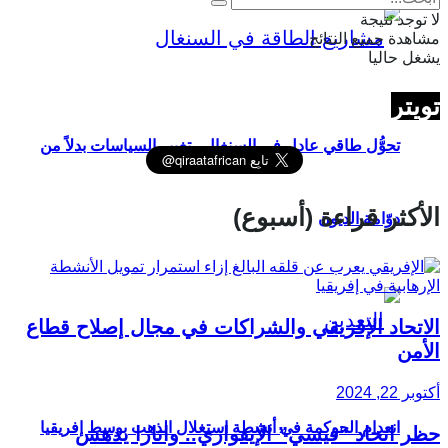
لا توجد نتيجة
مشاهدة جميع النتائج
يشغل حاليا
تويتر
تحوُّل طاقي عادل في السنغال.. تغيير السياسات بدلاً من
الأكثر قراءة (أسبوع)
دوّامة الديون
الاتحاد الإفريقي والشراكات في مجال إصلاح قطاع
الأمن
أكتوبر 22, 2024
انعدام الحوكمة في أنشطة استغلال الذهب بوسط إفريقيا
حظر اتحاد “فيسي” الإيفواري.. واتارا يدهس