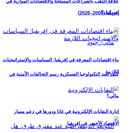
علاقة الذهب بالصراعات المسلحة والاقتصادات الموازية في
إسرائيل؟
إفريقيا (2000–2026)
بناء اقتصادات المعرفة في إفريقيا: السياسات والإستراتيجيات
اللازمة
كيف تعيد التكنولوجيا العسكرية رسم التحالفات الأمنية في
مالي؟
إدارة النفايات الإلكترونية في غانا ودورها في دعم مسار
الاقتصاد الأخضر في إفريقيا