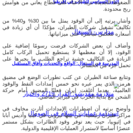
الدور السياسي للشباب في إفريقيا
الضغوط الجديدة تزيد الأعباء على قطاع يعاني من هوامش
ربح محدودة.
وأشار برتيه إلى أن الوقود يمثل ما بين 30% و40% من
تكاليف تشغيل شركات الطيران، مؤكدًا أن أي زيادة في
أسعاره تنعكس مباشرة على ميزانياتها.
وأضاف أن بعض الشركات فرضت رسومًا إضافية على
الوقود، إلا أن معظمها لا يستطيع تحميل الركاب كامل
الزيادة في التكاليف خشية تراجع الطلب، ما يجبرها على
المدرسة في السنغال: الواقع والتحديات وآفاق المستقبل
تحمل جزء من الخسائر.
وتتابع صناعة الطيران عن كثب تطورات الوضع في مضيق
هرمز، الذي يمر عبره نحو خمس إمدادات النفط والوقود
العالمية، بعدما أغلقت إيران فعليًا المضيق أمام حركة
الشحن مع بداية الحرب في فبراير الماضي.
وأوضح برتيه أن اضطرابات الإمدادات أثارت مخاوف في
مراكز طيران رئيسية، من بينها نيروبي في كينيا وأديس أبابا
في إثيوبيا، حيث يعد توفر وقود الطائرات بشكل مستمر
عنصرًا أساسيًا لاستمرار العمليات الإقليمية والدولية.