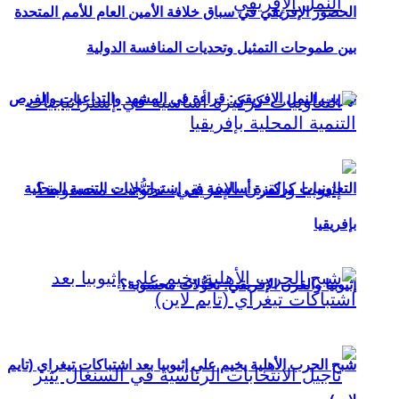
الحضور الإفريقي في سباق خلافة الأمين العام للأمم المتحدة
بين طموحات التمثيل وتحديات المنافسة الدولية
تهريب النمل الإفريقي: قراءة في المشهد والتداعيات والفرص
التعاونيات كركيزة أساسية في إستراتيجيات التنمية المحلية
بإفريقيا
إثيوبيا والقرن الإفريقي: تحوُّلات محسوبة؟
شبح الحرب الأهلية يخيم على إثيوبيا بعد اشتباكات تيغراي (تايم