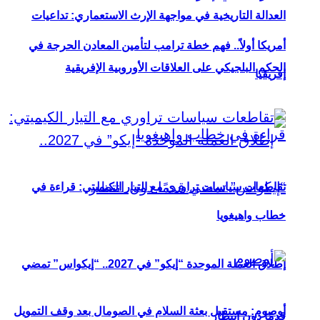
العدالة التاريخية في مواجهة الإرث الاستعماري: تداعيات
أمريكا أولاً.. فهم خطة ترامب لتأمين المعادن الحرجة في
الحكم البلجيكي على العلاقات الأوروبية الإفريقية
إفريقيا
تقاطعات سياسات تراوري مع التيار الكيميتي: قراءة في
خطاب واهيغويا
إطلاق العملة الموحدة “إيكو” في 2027.. “إيكواس” تمضي
أوصوم: مستقبل بعثة السلام في الصومال بعد وقف التمويل
قدمًا دون انتظار