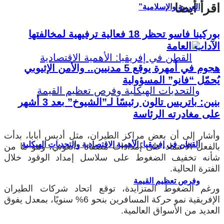
اقرأ أيضا
العربية والإسلامية”
بوركينا فاسو تحظر 18 فعالية ترفيهية لمخالفتها
الآداب العامة
هجوم في أمهرة يوقع 5 مدنيين.. والأمن الإثيوبي
يُحمّل “فانو” المسؤولية
بنين: باتريس تالون رئيسًا لـ”الشيوخ” بعد 3 أشهر
على مغادرته الرئاسة
وأشار إلى أن بعض مراكز الطيران، مثل أديس أبابا، بدأت
القطن في إفريقيا: الأهمية الاقتصادية والتحديات الهيكلية
بالفعل الاعتماد على إمدادات مصفاة دانغوتي، وهو ما من
شأنه تخفيف الضغوط على سلاسل إمداد الوقود خلال
الفترة الحالية.
وفرص تعظيم القيمة
ورغم الضغوط المتزايدة، توقع اتحاد شركات الطيران
الإفريقية نمو حركة المسافرين بنحو 6% سنويًا، بمعدل يفوق
العديد من الأسواق العالمية.