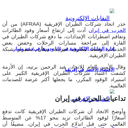
حذر اتحاد شركات الطيران الإفريقية (AFRAA) من أن
الحرب في إيران
أدت إلى ارتفاع أسعار وقود الطائرات
وتفاقم اضطرابات الإمدادات، ما دفع شركات الطيران في
القارة إلى مراجعة مسارات الرحلات وخفض بعض
الخدمات، وسط مخاوف متزايدة بشأن استقرار شبكة
إدارة النفايات الإلكترونية في غانا ودورها في دعم مسار
الطيران الإفريقية.
وقال الأمين العام للاتحاد، عبد الرحمن برتيه، إن الأزمة
الاقتصاد الأخضر في إفريقيا
كشفت اعتماد شركات الطيران الإفريقية الكبير على
استيراد الوقود المكرر، ما يجعلها أكثر عرضة للصدمات
العالمية.
تداعيات الحرب في إيران
وأوضح الاتحاد أن شركات الطيران الإفريقية كانت تدفع
أسعارًا لوقود الطائرات تزيد بنحو 17% عن المتوسط
العالمي حتى قبل اندلاع الحرب في إيران، مضيفًا أن