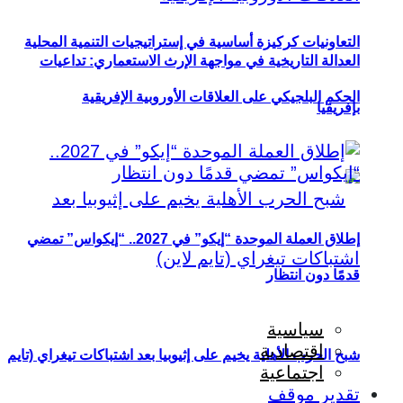
التعاونيات كركيزة أساسية في إستراتيجيات التنمية المحلية
العدالة التاريخية في مواجهة الإرث الاستعماري: تداعيات
الحكم البلجيكي على العلاقات الأوروبية الإفريقية
بإفريقيا
إطلاق العملة الموحدة “إيكو” في 2027.. “إيكواس” تمضي
قدمًا دون انتظار
سياسية
اقتصادية
شبح الحرب الأهلية يخيم على إثيوبيا بعد اشتباكات تيغراي (تايم
اجتماعية
تقدير موقف