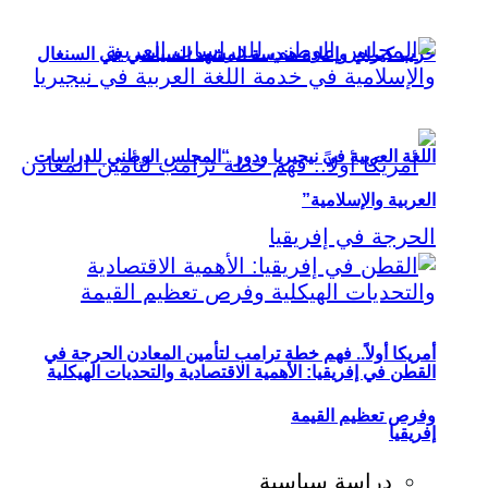
حزب كيراي وإعادة هندسة المشهد السياسي في السنغال
اللغة العربية في نيجيريا ودور “المجلس الوطني للدراسات
العربية والإسلامية”
أمريكا أولاً.. فهم خطة ترامب لتأمين المعادن الحرجة في
القطن في إفريقيا: الأهمية الاقتصادية والتحديات الهيكلية
وفرص تعظيم القيمة
إفريقيا
دراسة سياسية