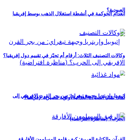
العبودية؟
انعدام الحوكمة في أنشطة استغلال الذهب بوسط إفريقيا
وكالات التصنيف الثلاث: أرقام أم تحيّز في تقييم دول إفريقيا؟
إثيوبيا وإريتريا وجبهة تيغراي: من يجر القرن الإفريقي إلى
لماذا تمثل السيادة الغذائية أولوية مصيرية لإفريقيا؟
الحرب؟ (مناظرة افتراضية)
القرآن والكتابة العربية: كيف قاوم المسلمون الأفارقة