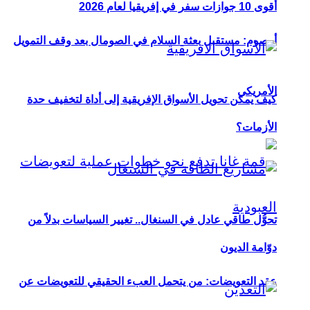
أقوى 10 جوازات سفر في إفريقيا لعام 2026
أوصوم: مستقبل بعثة السلام في الصومال بعد وقف التمويل
الأمريكي
كيف يمكن تحويل الأسواق الإفريقية إلى أداة لتخفيف حدة
الأزمات؟
تحوُّل طاقي عادل في السنغال.. تغيير السياسات بدلاً من
دوّامة الديون
عقد التعويضات: من يتحمل العبء الحقيقي للتعويضات عن