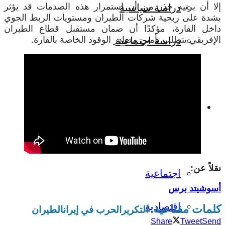
إلا أن برتيه حذر من أن استمرار هذه الصدمات قد يؤثر
دراسة سياسية
بشدة على ربحية شركات الطيران ومستويات الربط الجوي
داخل القارة، مؤكدًا أن ضمان مستقبل قطاع الطيران
الإفريقي يتطلب تأمين مصادر الوقود الخاصة بالقارة.
دراسة اجتماعية
دراسة اقتصادية
ترجمات
جميع المواد
نقلاً عن:
اجتماعية
أسوشيتد برس
اقتصادية
كلمات مفتاحية:
التكرير
الحرب في إيران
الطيران
Share
Tweet
Send