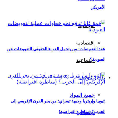
الأمريكي
سياسية
اقتصادية
عقد التعويضات: من يتحمل العبء الحقيقي للتعويضات عن
العبودية؟
اجتماعية
تقدير موقف
جميع المواد
إثيوبيا وإريتريا وجبهة تيغراي: من يجر القرن الإفريقي إلى
اجتماعي
الحرب؟ (مناظرة افتراضية)