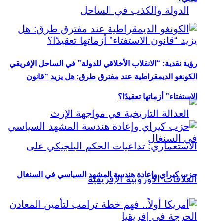
رؤية نقدية: “الانقلاب الأخلاقي للدولة” في الساحل الإفريقي
الكونغو الديمقراطية عند مفترق طرق: هل يزيد “قانون
الاستفتاء” أزماتها تعقيدًا؟
حزب كيراي وإعادة هندسة المشهد السياسي في السنغال