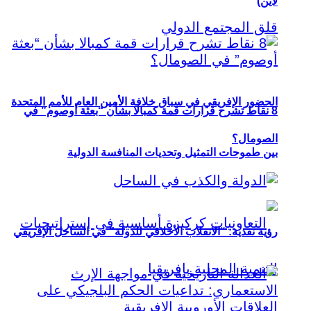
لاين)
الحضور الإفريقي في سباق خلافة الأمين العام للأمم المتحدة
8 نقاط تشرح قرارات قمة كمبالا بشأن “بعثة أوصوم” في
الصومال؟
بين طموحات التمثيل وتحديات المنافسة الدولية
رؤية نقدية: “الانقلاب الأخلاقي للدولة” في الساحل الإفريقي