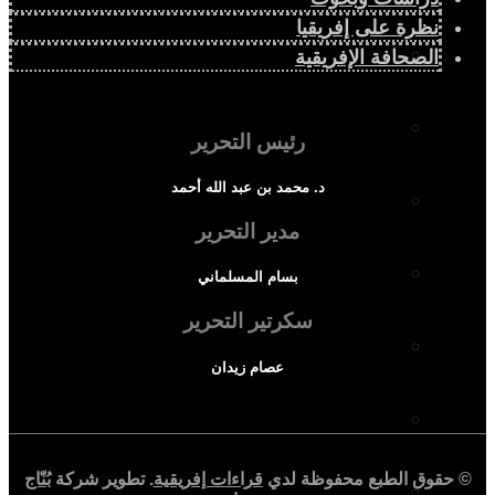
نظرة على إفريقيا
المجتمع الإفريقي
الصحافة الإفريقية
ثقافة وأدب
رئيس التحرير
د. محمد بن عبد الله أحمد
حوارات وتحقيقات
مدير التحرير
شخصيات
بسام المسلماني
سكرتير التحرير
قراءات تاريخية
عصام زيدان
متابعات
© حقوق الطبع محفوظة لدي
قراءات إفريقية
. تطوير شركة
بُنّاج
منظمات وهيئات