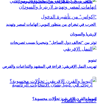
الحرب في تيغراي من منظور إثيوبي: اتهامات لمصر وتهديد
لإريتريا والسودان
توتر بين “تحالف دول الساحل” ونيجيريا بسبب تصريحات
تينوبو
تهريب النمل الإفريقي: قراءة في المشهد والتداعيات والفرص
إثيوبيا والقرن الإفريقي: تحوُّلات محسوبة؟