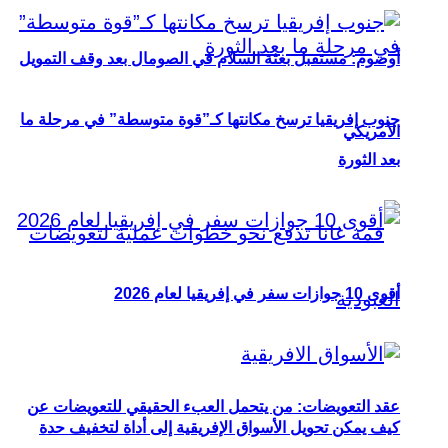
أوصوم: مستقبل بعثة السلام في الصومال بعد وقف التمويل
جنوب إفريقيا ترسخ مكانتها كـ”قوة متوسطة” في مرحلة ما
الأمريكي
بعد الثورة
أقوى 10 جوازات سفر في إفريقيا لعام 2026
عقد التعويضات: من يتحمل العبء الحقيقي للتعويضات عن
كيف يمكن تحويل الأسواق الإفريقية إلى أداة لتخفيف حدة