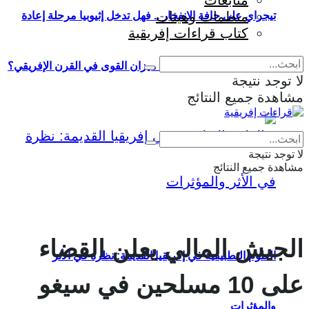
متابعات
منظمات وهيئات
تيجراي على حافة الانفجار .. فهل تدخل إثيوبيا مرحلة إعادة
كتاب قراءات إفريقية
إنتاج الحرب وإعادة تشكيل ميزان القوى في القرن الإفريقي؟
لا توجد نتيجة
مشاهدة جميع النتائج
Eng
|
Fr
لا توجد نتيجة
مشاهدة جميع النتائج
الجيش المالي يعلن القضاء
العلوم التطبيقية في إفريقيا القديمة: نظرة في الأثر
على 10 مسلحين في سيغو
والمؤثرات