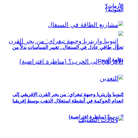
الأزمات؟
العبودية؟
تحوُّل طاقي عادل في السنغال.. تغيير السياسات بدلاً من
دوّامة الديون
إثيوبيا وإريتريا وجبهة تيغراي: من يجر القرن الإفريقي إلى
انعدام الحوكمة في أنشطة استغلال الذهب بوسط إفريقيا
الحرب؟ (مناظرة افتراضية)