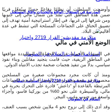
وأوضحت السلطات أن نظامًا دفاعيًا جديدًا سيُفعّل قريبًا
المدرسة في السنغال: الواقع والتحديات وآفاق المستقبل
ضمن هذه المناطق التي تمتد من شمال مالي إلى جنوبها
ومن شرقها إلى غربها، في إطار استراتيجية أمنية تهدف إلى
تضييق الخناق على الجماعات المسلحة التي تنشط في عدة
أقاليم من البلاد.
الوضع الأمني في مالي
في السنوات الأخيرة، عززت الجماعات المتشددة مواقعها
في المناطق الريفية، حيث قامت بتجنيد مقاتلين وبناء نفوذ
سياسي، بدلاً من تنفيذ هجمات ضخمة تجذب الانتباه الدولي.
ومنذ أن كانت مجرد مجموعات صغيرة من المسلحين
محصورة في بقعة محدودة من الصحراء، أصبحت الجماعات
متلازمة مقديشو: القرار 2719 واختبار استدامة عمليات
المرتبطة بالقاعدة أو “داعش” قادرة على التحرك بحرية في
مالي، والسيطرة على نحو 60% من بوركينا فاسو، وأجزاء
واسعة من جنوب وغرب النيجر.
السلام في الصومال
وقد أدى ذلك إلى نزوح نحو 4 ملايين شخص بسبب العنف،