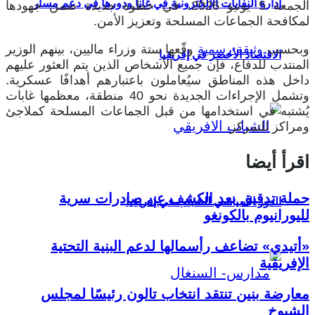
إدارة النفايات الإلكترونية في غانا ودورها في دعم مسار
الجمعة 5 يونيو 2026، في خطوة جديدة ضمن جهودها
لمكافحة الجماعات المسلحة وتعزيز الأمن.
وبحسب
وثيقة رسمية
وقّعها ستة وزراء ماليين، بينهم الوزير
الاقتصاد الأخضر في إفريقيا
المنتدب للدفاع، فإن جميع الأشخاص الذين يتم العثور عليهم
داخل هذه المناطق سيُعاملون باعتبارهم أهدافًا عسكرية.
وتشمل الإجراءات الجديدة نحو 40 منطقة، معظمها غابات
يُشتبه في استخدامها من قبل الجماعات المسلحة كملاجئ
ومراكز للتمركز.
اقرأ أيضا
حملة تدقيق بعد الكشف عن صادرات سرية
الدور السياسي للشباب في إفريقيا
لليورانيوم بالكونغو
«أتيدي» تضاعف رأسمالها لدعم البنية التحتية
الإفريقية
معارضة بنين تنتقد انتخاب تالون رئيسًا لمجلس
الشيوخ