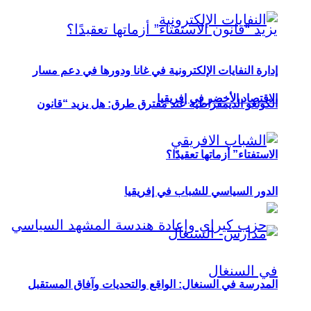
إدارة النفايات الإلكترونية في غانا ودورها في دعم مسار
الاقتصاد الأخضر في إفريقيا
الكونغو الديمقراطية عند مفترق طرق: هل يزيد “قانون
الاستفتاء” أزماتها تعقيدًا؟
الدور السياسي للشباب في إفريقيا
المدرسة في السنغال: الواقع والتحديات وآفاق المستقبل