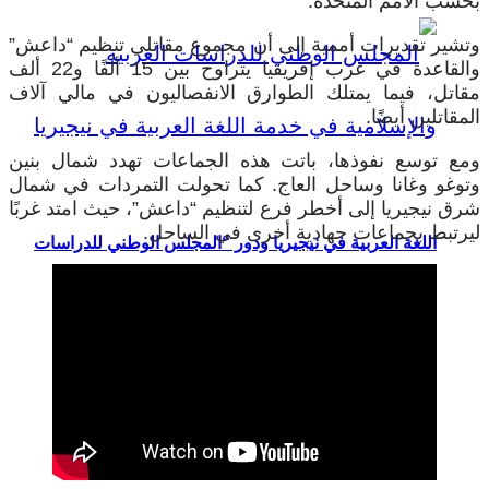
بحسب الأمم المتحدة.
وتشير تقديرات أممية إلى أن مجموع مقاتلي تنظيم “داعش”
والقاعدة في غرب إفريقيا يتراوح بين 15 ألفًا و22 ألف
مقاتل، فيما يمتلك الطوارق الانفصاليون في مالي آلاف
المقاتلين أيضًا.
ومع توسع نفوذها، باتت هذه الجماعات تهدد شمال بنين
وتوغو وغانا وساحل العاج. كما تحولت التمردات في شمال
شرق نيجيريا إلى أخطر فرع لتنظيم “داعش”، حيث امتد غربًا
ليرتبط بجماعات جهادية أخرى في الساحل.
اللغة العربية في نيجيريا ودور “المجلس الوطني للدراسات
العربية والإسلامية”
دراسة سياسية