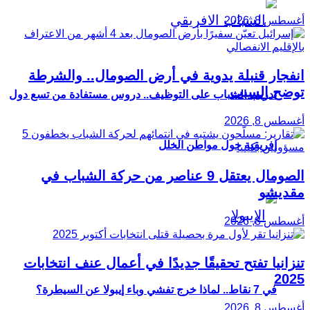
أغسطس 8, 2026
انفجار قنبلة يدوية في أرض الصومال.. والشرطة
توضح السبب
تدريب الشباب على التوظيف.. دروس مستفادة من تسع دول
أغسطس 8, 2026
إفريقية حول مواطن الخلل
الصومال يعتقل 9 عناصر من حركة الشباب في
مقديشو
أغسطس 8, 2026
تنزانيا تفتح تحقيقًا جديدًا في أعمال عنف انتخابات
2025
في 7 نقاط.. لماذا خرج تفشي وباء إيبولا عن السيطرة؟
أغسطس 8, 2026