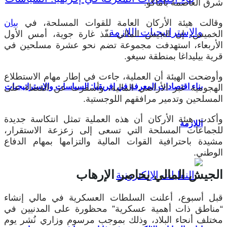
شرق العاصمة باماكو.
وقالت هيئة الأركان العامة للقوات المسلحة، في
بيان
الخميس، إن الجيش المالي نفّذ غارة جوية، أمس الأول
الأربعاء، استهدفت مجموعة تضم نحو عشرة مسلحين في
قرية بيليداغا بمنطقة سيغو.
وأوضحت الهيئة أن العملية، جاءت في إطار مهام الاستطلاع
بناء اقتصادات المعرفة في إفريقيا: السياسات والإستراتيجيات
الهجومية عبر الأراضي المالية، وأسفرت عن القضاء على
المسلحين وتدمير مرافقهم اللوجستية.
وأكدت هيئة الأركان أن هذه العملية تمثل انتكاسة جديدة
اللازمة
للجماعات المسلحة التي تسعى إلى زعزعة الاستقرار،
مشيدة باحترافية القوات المالية والتزامها بمهام الدفاع
الوطني.
الجيش المالي يحاصر الإرهاب
قبل أسبوع، أعلنت السلطات العسكرية في مالي إنشاء
“مناطق ذات أهمية عسكرية” محظورة على المدنيين في
مختلف أنحاء البلاد، وذلك بموجب مرسوم وزاري نُشر يوم