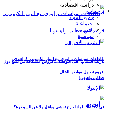
دراسة اقتصادية
ترجمات
جميع المواد
اجتماعية
اقتصادية
سياسية
تقاطعات سياسات تراوري مع التيار الكيميتي: قراءة في
تدريب الشباب على التوظيف.. دروس مستفادة من تسع دول
إفريقية حول مواطن الخلل
خطاب واهيغويا
في 7 نقاط.. لماذا خرج تفشي وباء إيبولا عن السيطرة؟