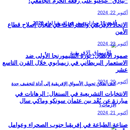
“بيادق” غباغبو على رقعة الحرم الجامعي!
أكتوبر 22, 2024
أقوى 10 جوازات سفر في إفريقيا لعام 2026
الاتحاد الإفريقي والشراكات في مجال إصلاح قطاع
الأمن
أكتوبر 22, 2024
صمود الأبطال: ثورة الشيمورنجا الأولى ضد
الاستعمار البريطاني في زيمبابوي خلال القرن التاسع
عشر
أكتوبر 20, 2024
كيف يمكن تحويل الأسواق الإفريقية إلى أداة لتخفيف حدة
الانتخابات التشريعية في السنغال: الرهانات في
مبارزة عن بُعْد بين عثمان سونكو وماكي سال
الأزمات؟
أكتوبر 21, 2024
صناعة الطباعة في إفريقيا جنوب الصحراء وعوامل