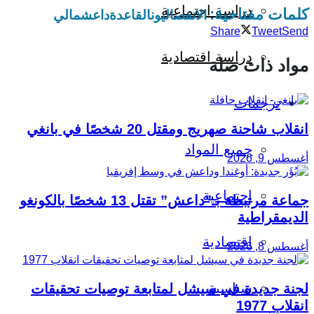
دراسة اجتماعية
كلمات مفتاحية:
الانفصاليون
القاعدة
داعش
مالي
Share
Tweet
Send
دراسة اقتصادية
مواد ذات صلة
ترجمات
انقلاب شاحنة صهريج ومقتل 20 شخصًا في بانغي
جميع المواد
أغسطس 9, 2026
اجتماعية
جماعة مرتبطة بـ”داعش” تقتل 13 شخصًا بالكونغو
الديمقراطية
اقتصادية
أغسطس 8, 2026
سياسية
لجنة جديدة في سيشل لمتابعة توصيات تحقيقات
انقلاب 1977