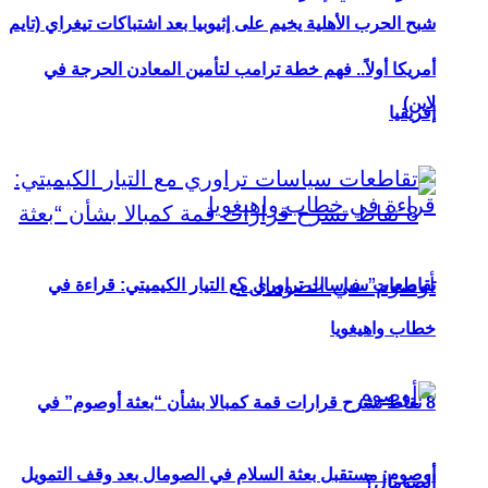
شبح الحرب الأهلية يخيم على إثيوبيا بعد اشتباكات تيغراي (تايم
أمريكا أولاً.. فهم خطة ترامب لتأمين المعادن الحرجة في
لاين)
إفريقيا
تقاطعات سياسات تراوري مع التيار الكيميتي: قراءة في
خطاب واهيغويا
8 نقاط تشرح قرارات قمة كمبالا بشأن “بعثة أوصوم” في
أوصوم: مستقبل بعثة السلام في الصومال بعد وقف التمويل
الصومال؟