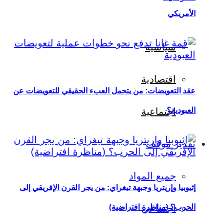
الأمريكي
سياسية
اقتصادية
عقد التعويضات: من يتحمل العبء الحقيقي للتعويضات عن
العبودية؟
اجتماعية
تقدير موقف
جميع المواد
إثيوبيا وإريتريا وجبهة تيغراي: من يجر القرن الإفريقي إلى
اجتماعي
الحرب؟ (مناظرة افتراضية)