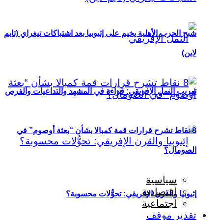
شبح الحرب الأهلية يخيم على إثيوبيا بعد اشتباكات تيغراي (تايم
لاين)
تهريب النمل الإفريقي: قراءة في المشهد والتداعيات والفرص
8 نقاط تشرح قرارات قمة كمبالا بشأن “بعثة أوصوم” في
الصومال؟
سياسية
اقتصادية
إثيوبيا والقرن الإفريقي: تحوُّلات محسوبة؟
اجتماعية
تقدير موقف