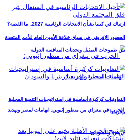
ارتباك في كينيا بشأن الانتخابات الرئاسية 2027.. ما القصة؟
الحضور الإفريقي في سباق خلافة الأمين العام للأمم المتحدة
بين طموحات التمثيل وتحديات المنافسة الدولية
التعاونيات كركيزة أساسية في إستراتيجيات التنمية المحلية
الحرب في تيغراي من منظور إثيوبي: اتهامات لمصر وتهديد
بإفريقيا
لإريتريا والسودان