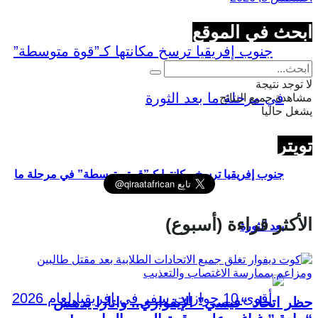
ابحث في الموقع
لا توجد نتيجة
مشاهدة جميع النتائج
يشغل حاليا
تويتر
جنوب إفريقيا ترسخ مكانتها كـ”قوة متوسطة” في مرحلة ما
الأكثر قراءة (أسبوع)
بعد الثورة
حظر اتحاد “فيسي” الإيفواري.. واتارا يدهس