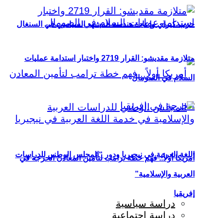
حزب كيراي وإعادة هندسة المشهد السياسي في السنغال
متلازمة مقديشو: القرار 2719 واختبار استدامة عمليات
السلام في الصومال
اللغة العربية في نيجيريا ودور “المجلس الوطني للدراسات
أمريكا أولاً.. فهم خطة ترامب لتأمين المعادن الحرجة في
العربية والإسلامية”
إفريقيا
دراسة سياسية
دراسة اجتماعية