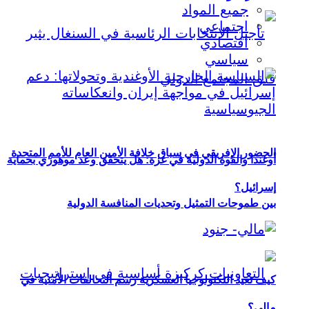
جميع المواد
اجتماعي
اقتصادي
سياسي
الحضور الإفريقي في سباق خلافة الأمين العام للأمم المتحدة
أوغندا والقوة الدولية في غزة: هل يتحقق وعد موهوزي بحماية
إسرائيل؟
بين طموحات التمثيل وتحديات المنافسة الدولية
كيف تعيد التكنولوجيا العسكرية رسم التحالفات الأمنية في
مالي؟