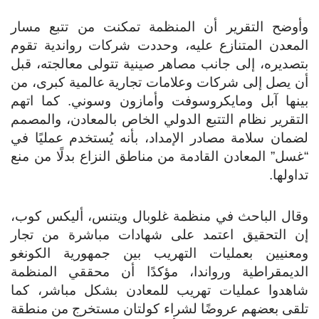
وأوضح التقرير أن المنظمة تمكنت من تتبع مسار
المعدن المتنازع عليه، وحددت شركات رواندية تقوم
بتصديره، إلى جانب مصاهر صينية تتولى معالجته، قبل
أن يصل إلى شركات وعلامات تجارية عالمية كبرى، من
بينها آبل ومايكروسوفت وأمازون وسوني. كما اتهم
التقرير نظام التتبع الدولي الخاص بالمعادن، والمصمم
لضمان سلامة مصادر الإمداد، بأنه يُستخدم عمليًا في
“غسل” المعادن القادمة من مناطق النزاع بدلًا من منع
تداولها.
وقال الباحث في منظمة غلوبال ويتنس، أليكس كوب،
إن التحقيق اعتمد على شهادات مباشرة من تجار
ومعنيين بعمليات التهريب بين جمهورية الكونغو
الديمقراطية ورواندا، مؤكدًا أن محققي المنظمة
شاهدوا عمليات تهريب للمعادن بشكل مباشر، كما
تلقى بعضهم عروضًا لشراء كولتان مستخرج من منطقة