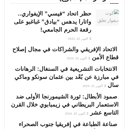
حظر اتحاد “فيسي” الإيفواري..
واتارا يدهس “بيادق” غباغبو على
رقعة الحرم الجامعي!
أكتوبر 22, 2024
الاتحاد الإفريقي والشراكات في مجال إصلاح
قطاع الأمن
أكتوبر 22, 2024
الانتخابات التشريعية في السنغال: الرهانات
في مبارزة عن بُعْد بين عثمان سونكو وماكي
سال
أكتوبر 21, 2024
صمود الأبطال: ثورة الشيمورنجا الأولى ضد
الاستعمار البريطاني في زيمبابوي خلال القرن
التاسع عشر
أكتوبر 20, 2024
صناعة الطباعة في إفريقيا جنوب الصحراء