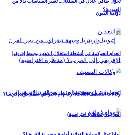
تحوُّل طاقي عادل في السنغال.. تغيير السياسات بدلاً من
العبودية؟
دوّامة الديون
انعدام الحوكمة في أنشطة استغلال الذهب بوسط إفريقيا
إثيوبيا وإريتريا وجبهة تيغراي: من يجر القرن الإفريقي إلى
وكالات التصنيف الثلاث: أرقام أم تحيّز في تقييم دول إفريقيا؟
الحرب؟ (مناظرة افتراضية)
لماذا تمثل السيادة الغذائية أولوية مصيرية لإفريقيا؟