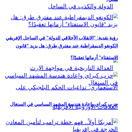
رؤية نقدية: “الانقلاب الأخلاقي للدولة” في الساحل الإفريقي
الكونغو الديمقراطية عند مفترق طرق: هل يزيد “قانون
الاستفتاء” أزماتها تعقيدًا؟
حزب كيراي وإعادة هندسة المشهد السياسي في السنغال