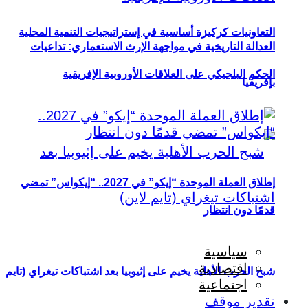
التعاونيات كركيزة أساسية في إستراتيجيات التنمية المحلية
العدالة التاريخية في مواجهة الإرث الاستعماري: تداعيات
الحكم البلجيكي على العلاقات الأوروبية الإفريقية
بإفريقيا
إطلاق العملة الموحدة “إيكو” في 2027.. “إيكواس” تمضي
قدمًا دون انتظار
سياسية
اقتصادية
شبح الحرب الأهلية يخيم على إثيوبيا بعد اشتباكات تيغراي (تايم
اجتماعية
تقدير موقف