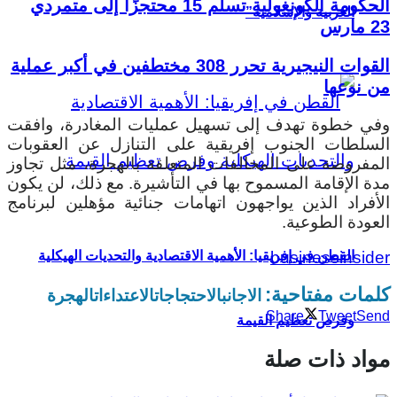
الحكومة الكونغولية تسلّم 15 محتجزًا إلى متمردي
العربية والإسلامية”
23 مارس
القوات النيجيرية تحرر 308 مختطفين في أكبر عملية
من نوعها
وفي خطوة تهدف إلى تسهيل عمليات المغادرة، وافقت
السلطات الجنوب إفريقية على التنازل عن العقوبات
المفروضة على المخالفات المتعلقة بالهجرة، مثل تجاوز
مدة الإقامة المسموح بها في التأشيرة. مع ذلك، لن يكون
الأفراد الذين يواجهون اتهامات جنائية مؤهلين لبرنامج
العودة الطوعية.
businessinsider
القطن في إفريقيا: الأهمية الاقتصادية والتحديات الهيكلية
كلمات مفتاحية:
الاجانب
الاحتجاجات
الاعتداءات
الهجرة
Share
Tweet
Send
وفرص تعظيم القيمة
مواد ذات صلة