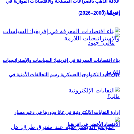
علاقة الذهب بالصراعات المسلحة والاقتصادات الموازية في
إسرائيل؟
إفريقيا (2000–2026)
بناء اقتصادات المعرفة في إفريقيا: السياسات والإستراتيجيات
اللازمة
كيف تعيد التكنولوجيا العسكرية رسم التحالفات الأمنية في
مالي؟
إدارة النفايات الإلكترونية في غانا ودورها في دعم مسار
الاقتصاد الأخضر في إفريقيا