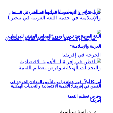
حزب كيراي وإعادة هندسة المشهد السياسي في السنغال
اللغة العربية في نيجيريا ودور “المجلس الوطني للدراسات
العربية والإسلامية”
أمريكا أولاً.. فهم خطة ترامب لتأمين المعادن الحرجة في
القطن في إفريقيا: الأهمية الاقتصادية والتحديات الهيكلية
وفرص تعظيم القيمة
إفريقيا
دراسة سياسية