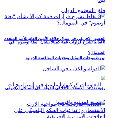
لاين)
الحضور الإفريقي في سباق خلافة الأمين العام للأمم المتحدة
8 نقاط تشرح قرارات قمة كمبالا بشأن “بعثة أوصوم” في
الصومال؟
بين طموحات التمثيل وتحديات المنافسة الدولية
رؤية نقدية: “الانقلاب الأخلاقي للدولة” في الساحل الإفريقي