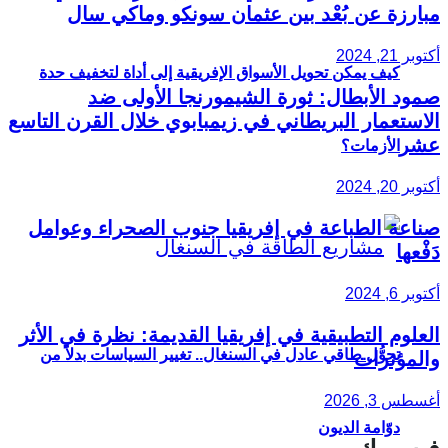
مبارزة عن بُعْد بين عثمان سونكو وماكي سال
أكتوبر 21, 2024
كيف يمكن تحويل الأسواق الإفريقية إلى أداة لتخفيف حدة
صمود الأبطال: ثورة الشيمورنجا الأولى ضد
الاستعمار البريطاني في زيمبابوي خلال القرن التاسع
عشر
الأزمات؟
أكتوبر 20, 2024
صناعة الطباعة في إفريقيا جنوب الصحراء وعوامل
دَفْعها
أكتوبر 6, 2024
العلوم التطبيقية في إفريقيا القديمة: نظرة في الأثر
تحوُّل طاقي عادل في السنغال.. تغيير السياسات بدلاً من
والمؤثرات
أغسطس 3, 2026
دوّامة الديون