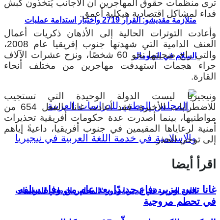
ترى منظمات حقوق المهاجرين أن الأجانب يُتخذون كبش
فداء لمشاكل اقتصادية هيكلية أعمق.
متلازمة مقديشو: القرار 2719 واختبار استدامة عمليات
وأعادت التوترات الحالية إلى الأذهان ذكريات أعمال
العنف الدامية التي شهدتها جنوب إفريقيا عام 2008،
والتي راح ضحيتها نحو 60 شخصًا، ونزح عشرات الآلاف
السلام في الصومال
جراء هجمات استهدفت مهاجرين من مختلف أنحاء
القارة.
ونيجيريا ليست الدولة الوحيدة التي تستجيب
للاضطرابات الأخيرة. فقد أعادت غانا بالفعل 654 من
مواطنيها، بينما أصدرت عدة حكومات أفريقية تحذيرات
أمنية لرعاياها المقيمين في جنوب أفريقيا، داعيةً إياهم
إلى توخي الحذر.
اقرأ أيضا
غانا تعين وزير دفاع جديدًا بعد عام من وفاة سلفه
اللغة العربية في نيجيريا ودور “المجلس الوطني للدراسات
في تحطم مروحية