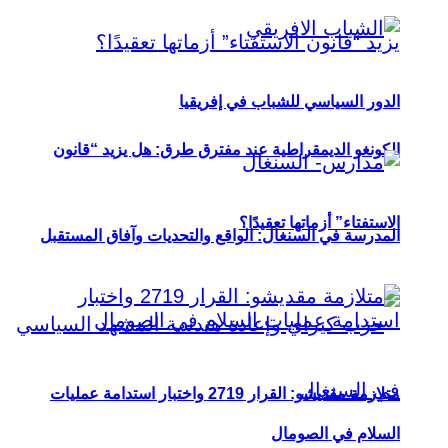
الدور السياسي للشباب في إفريقيا
الكونغو الديمقراطية عند مفترق طرق: هل يزيد “قانون
الاستفتاء” أزماتها تعقيدًا؟
المدرسة في السنغال: الواقع والتحديات وآفاق المستقبل
متلازمة مقديشو: القرار 2719 واختبار استدامة عمليات
السلام في الصومال