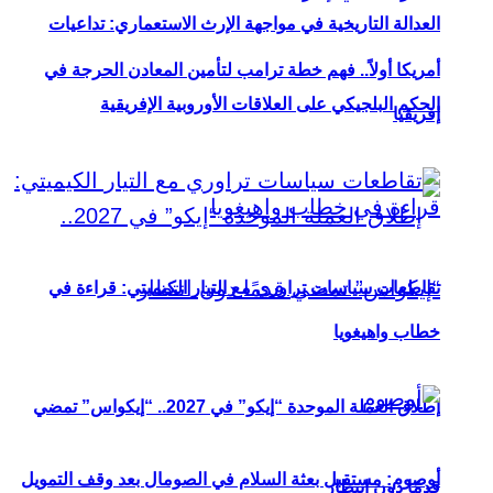
العدالة التاريخية في مواجهة الإرث الاستعماري: تداعيات
أمريكا أولاً.. فهم خطة ترامب لتأمين المعادن الحرجة في
الحكم البلجيكي على العلاقات الأوروبية الإفريقية
إفريقيا
تقاطعات سياسات تراوري مع التيار الكيميتي: قراءة في
خطاب واهيغويا
إطلاق العملة الموحدة “إيكو” في 2027.. “إيكواس” تمضي
أوصوم: مستقبل بعثة السلام في الصومال بعد وقف التمويل
قدمًا دون انتظار