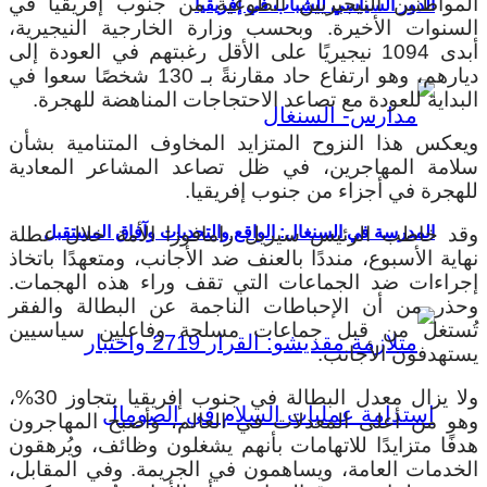
المواطنين النيجيريين الطوعية من جنوب إفريقيا في
الدور السياسي للشباب في إفريقيا
السنوات الأخيرة. وبحسب وزارة الخارجية النيجيرية،
أبدى 1094 نيجيريًا على الأقل رغبتهم في العودة إلى
ديارهم، وهو ارتفاع حاد مقارنةً بـ 130 شخصًا سعوا في
البداية للعودة مع تصاعد الاحتجاجات المناهضة للهجرة.
ويعكس هذا النزوح المتزايد المخاوف المتنامية بشأن
سلامة المهاجرين، في ظل تصاعد المشاعر المعادية
للهجرة في أجزاء من جنوب إفريقيا.
وقد خاطب الرئيس سيريل رامافوزا الأمة خلال عطلة
المدرسة في السنغال: الواقع والتحديات وآفاق المستقبل
نهاية الأسبوع، منددًا بالعنف ضد الأجانب، ومتعهدًا باتخاذ
إجراءات ضد الجماعات التي تقف وراء هذه الهجمات.
وحذر من أن الإحباطات الناجمة عن البطالة والفقر
تُستغل من قبل جماعات مسلحة وفاعلين سياسيين
يستهدفون الأجانب.
ولا يزال معدل البطالة في جنوب إفريقيا يتجاوز 30%،
وهو من أعلى المعدلات في العالم، وأصبح المهاجرون
هدفًا متزايدًا للاتهامات بأنهم يشغلون وظائف، ويُرهقون
الخدمات العامة، ويساهمون في الجريمة. وفي المقابل،