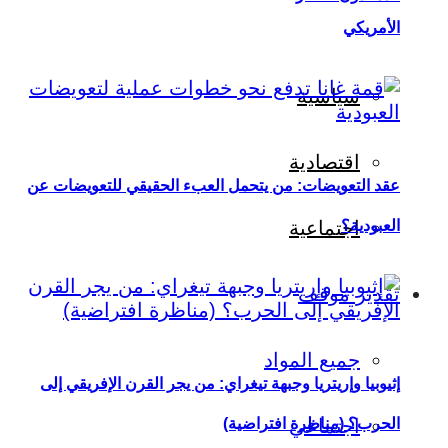
الأمريكي
سياسية
اقتصادية
عقد التعويضات: من يتحمل العبء الحقيقي للتعويضات عن
العبودية؟
اجتماعية
تقدير موقف
جميع المواد
إثيوبيا وإريتريا وجبهة تيغراي: من يجر القرن الإفريقي إلى
اجتماعي
الحرب؟ (مناظرة افتراضية)