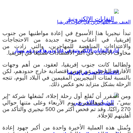
العنف ضد المهاجرين في جنوب افريقيا
تبدأ نيجيريا هذا الأسبوع في إعادة مواطنيها من جنوب
إفريقيا، في أعقاب موجة جديدة من الاحتجاجات
والاعتداءات المناهضة للمهاجرين، والتي زادت من
إدارة النفايات الإلكترونية في غانا ودورها في دعم مسار
مخاوف الأجانب في أكثر الاقتصادات تصنيعًا في إفريقيا.
ولطالما كانت جنوب إفريقيا، لعقود، من أهم وجهات
الأفارقة الباحثين عن فرص اقتصادية خارج حدودهم، لكن
الاقتصاد الأخضر في إفريقيا
بالنسبة لمئات النيجيريين المقيمين في البلاد اليوم، تتجه
الرحلة بشكل متزايد نحو عكس ذلك.
ومن المقرر أن تُقلع أول رحلة إجلاء، تُشغلها شركة “إير
بيس”، من جوهانسبرج يوم الأربعاء وعلى متنها حوالي
270 راكبًا، وقد تم فحص أكثر من 500 نيجيري والتأكد من
أهليتهم للإجلاء.
وتُمثل هذه العملية الأخيرة واحدة من أكبر جهود إعادة