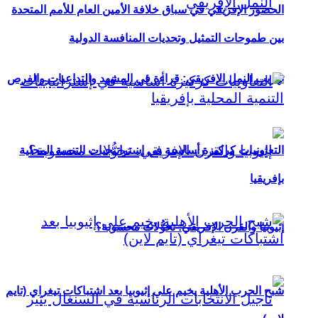
الحضور الإفريقي في سباق خلافة الأمين العام للأمم المتحدة
بين طموحات التمثيل وتحديات المنافسة الدولية
تهريب النمل الإفريقي: قراءة في المشهد والتداعيات والفرص
التعاونيات كركيزة أساسية في إستراتيجيات التنمية المحلية
بإفريقيا
إثيوبيا والقرن الإفريقي: تحوُّلات محسوبة؟
شبح الحرب الأهلية يخيم على إثيوبيا بعد اشتباكات تيغراي (تايم