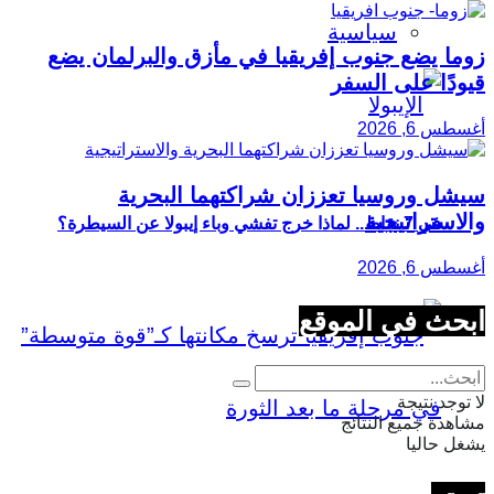
سياسية
زوما يضع جنوب إفريقيا في مأزق والبرلمان يضع
قيودًا على السفر
أغسطس 6, 2026
سيشل وروسيا تعززان شراكتهما البحرية
والاستراتيجية
في 7 نقاط.. لماذا خرج تفشي وباء إيبولا عن السيطرة؟
أغسطس 6, 2026
ابحث في الموقع
لا توجد نتيجة
مشاهدة جميع النتائج
يشغل حاليا