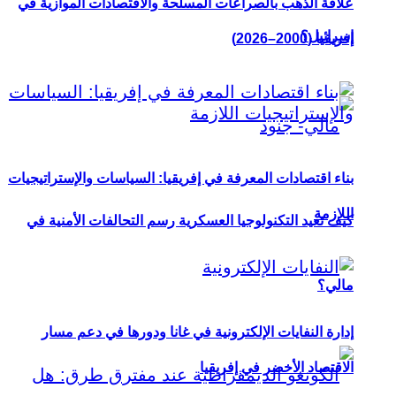
علاقة الذهب بالصراعات المسلحة والاقتصادات الموازية في
إسرائيل؟
إفريقيا (2000–2026)
بناء اقتصادات المعرفة في إفريقيا: السياسات والإستراتيجيات
اللازمة
كيف تعيد التكنولوجيا العسكرية رسم التحالفات الأمنية في
مالي؟
إدارة النفايات الإلكترونية في غانا ودورها في دعم مسار
الاقتصاد الأخضر في إفريقيا