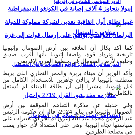
الدور السياسي للشباب في إفريقيا
إيبولا يتجاوز 4 آلاف إصابة في الكونغو الديمقراطية
غينيا تطلق أول اتفاقية تعدين لشركة مملوكة للدولة
البرلمان الأوغندي يوافق على إرسال قوات إلى غزة
كما أكد بكال أن العلاقة بين أرض الصومال وإثيوبيا
تاريخية وتزداد قوة، واصفا إثيوبيا بأنها أقرب صديق
وحليف لأرض الصومال في منطقة القرن الإفريقي.
المدرسة في السنغال: الواقع والتحديات وآفاق المستقبل
وأكد الوزير أن ميناء بربرة والممر التجاري الذي يربط
منطقته بإثيوبيا لا يزالان جاهزين للاستخدام الكامل من
قبل إثيوبيا، مشيرا إلى أن طاقة الميناء لم تُستغل
بالكامل بعد.
وفي حديثه عن مذكرة التفاهم الموقعة بين أرض
الصومال وإثيوبيا في يناير 2024، قال إن حكومة الرئيس
عبد الرحمن محمد عبد الله (عرو) لم تُجرِ أي تغييرات على
سياستها تجاه إثيوبيا، وهي على استعداد لأي حوار يصب
في مصلحة الطرفين.