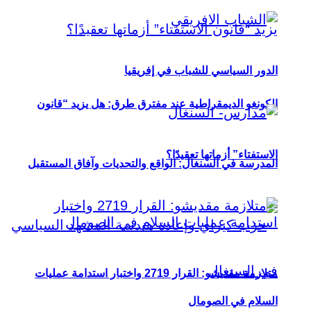
الدور السياسي للشباب في إفريقيا
الكونغو الديمقراطية عند مفترق طرق: هل يزيد “قانون
الاستفتاء” أزماتها تعقيدًا؟
المدرسة في السنغال: الواقع والتحديات وآفاق المستقبل
متلازمة مقديشو: القرار 2719 واختبار استدامة عمليات
السلام في الصومال