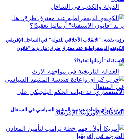
رؤية نقدية: “الانقلاب الأخلاقي للدولة” في الساحل الإفريقي
الكونغو الديمقراطية عند مفترق طرق: هل يزيد “قانون
الاستفتاء” أزماتها تعقيدًا؟
حزب كيراي وإعادة هندسة المشهد السياسي في السنغال