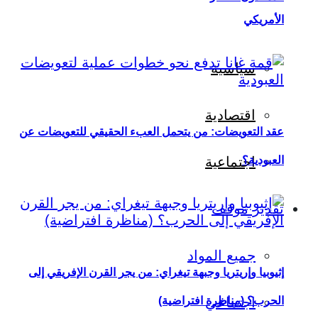
الأمريكي
سياسية
اقتصادية
عقد التعويضات: من يتحمل العبء الحقيقي للتعويضات عن
العبودية؟
اجتماعية
تقدير موقف
جميع المواد
إثيوبيا وإريتريا وجبهة تيغراي: من يجر القرن الإفريقي إلى
اجتماعي
الحرب؟ (مناظرة افتراضية)