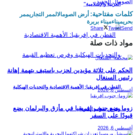
الصومال الجديد
العربية والإسلامية”
كلمات مفتاحية:
أرض الصومال
الممر التجاري
ممر
بحري
ميناء
ميناء بربرة
Share
Tweet
Send
مواد ذات صلة
الحكم على ثلاثة مؤيدين لحزب باستيف بتهمة إهانة
رئيس السنغال
القطن في إفريقيا: الأهمية الاقتصادية والتحديات الهيكلية
أغسطس 6, 2026
زوما يضع جنوب إفريقيا في مأزق والبرلمان يضع
وفرص تعظيم القيمة
قيودًا على السفر
أغسطس 6, 2026