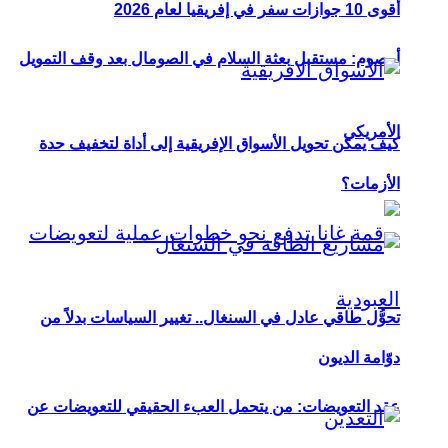
أقوى 10 جوازات سفر في إفريقيا لعام 2026
أوصوم: مستقبل بعثة السلام في الصومال بعد وقف التمويل
الأمريكي
كيف يمكن تحويل الأسواق الإفريقية إلى أداة لتخفيف حدة
الأزمات؟
تحوُّل طاقي عادل في السنغال.. تغيير السياسات بدلاً من
دوّامة الديون
عقد التعويضات: من يتحمل العبء الحقيقي للتعويضات عن