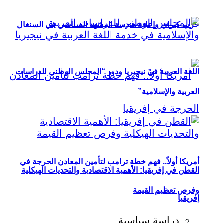
حزب كيراي وإعادة هندسة المشهد السياسي في السنغال
اللغة العربية في نيجيريا ودور “المجلس الوطني للدراسات
العربية والإسلامية”
أمريكا أولاً.. فهم خطة ترامب لتأمين المعادن الحرجة في
القطن في إفريقيا: الأهمية الاقتصادية والتحديات الهيكلية
وفرص تعظيم القيمة
إفريقيا
دراسة سياسية