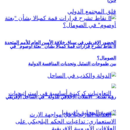
لاين)
الحضور الإفريقي في سباق خلافة الأمين العام للأمم المتحدة
8 نقاط تشرح قرارات قمة كمبالا بشأن “بعثة أوصوم” في
الصومال؟
بين طموحات التمثيل وتحديات المنافسة الدولية
رؤية نقدية: “الانقلاب الأخلاقي للدولة” في الساحل الإفريقي