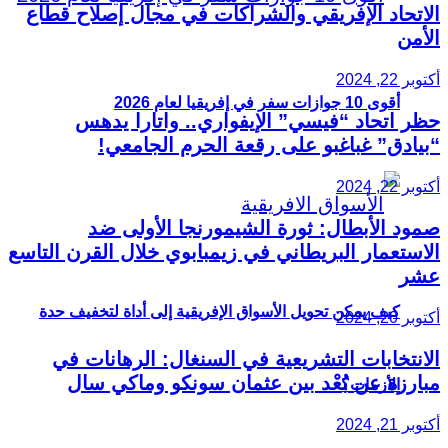
الاتحاد الإفريقي والشراكات في مجال إصلاح قطاع
الأمن
أكتوبر 22, 2024
أقوى 10 جوازات سفر في إفريقيا لعام 2026
حظر اتحاد “فيسي” الإيفواري.. واتارا يدهس
“بيادق” غباغبو على رقعة الحرم الجامعي!
أكتوبر 22, 2024
صمود الأبطال: ثورة الشيمورنجا الأولى ضد
الاستعمار البريطاني في زيمبابوي خلال القرن التاسع
عشر
كيف يمكن تحويل الأسواق الإفريقية إلى أداة لتخفيف حدة
أكتوبر 20, 2024
الانتخابات التشريعية في السنغال: الرهانات في
مبارزة عن بُعْد بين عثمان سونكو وماكي سال
الأزمات؟
أكتوبر 21, 2024