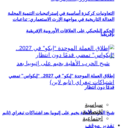
التعاونيات كركيزة أساسية في إستراتيجيات التنمية المحلية
العدالة التاريخية في مواجهة الإرث الاستعماري: تداعيات
الحكم البلجيكي على العلاقات الأوروبية الإفريقية
بإفريقيا
إطلاق العملة الموحدة “إيكو” في 2027.. “إيكواس” تمضي
قدمًا دون انتظار
سياسية
اقتصادية
شبح الحرب الأهلية يخيم على إثيوبيا بعد اشتباكات تيغراي (تايم
اجتماعية
تقدير موقف