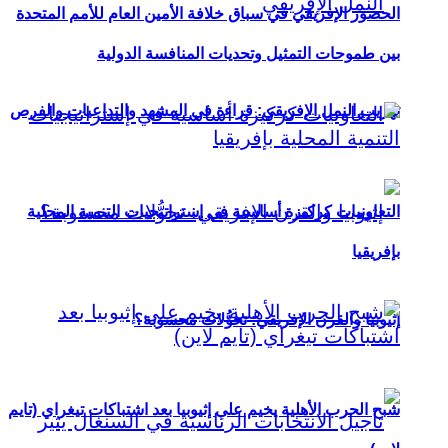
الحضور الإفريقي في سباق خلافة الأمين العام للأمم المتحدة
بين طموحات التمثيل وتحديات المنافسة الدولية
تهريب النمل الإفريقي: قراءة في المشهد والتداعيات والفرص
التعاونيات كركيزة أساسية في إستراتيجيات التنمية المحلية
بإفريقيا
إثيوبيا والقرن الإفريقي: تحوُّلات محسوبة؟
شبح الحرب الأهلية يخيم على إثيوبيا بعد اشتباكات تيغراي (تايم