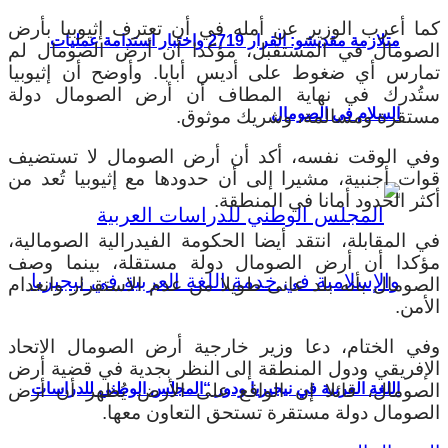
كما أعرب الوزير عن أمله في أن تعترف إثيوبيا بأرض
متلازمة مقديشو: القرار 2719 واختبار استدامة عمليات
الصومال في المستقبل، مؤكدا أن أرض الصومال لم
تمارس أي ضغوط على أديس أبابا. وأوضح أن إثيوبيا
ستُدرك في نهاية المطاف أن أرض الصومال دولة
السلام في الصومال
مستقرة ومسالمة، وشريك موثوق.
وفي الوقت نفسه، أكد أن أرض الصومال لا تستضيف
قوات أجنبية، مشيرا إلى أن حدودها مع إثيوبيا تُعد من
أكثر الحدود أمانا في المنطقة.
في المقابلة، انتقد أيضا الحكومة الفيدرالية الصومالية،
مؤكدا أن أرض الصومال دولة مستقلة، بينما وصف
الصومال بأنه بلد عانى طويلا من عدم الاستقرار وانعدام
الأمن.
وفي الختام، دعا وزير خارجية أرض الصومال الاتحاد
الإفريقي ودول المنطقة إلى النظر بجدية في قضية أرض
الصومال، قائلا إن الواقع على الأرض يُظهر أن أرض
اللغة العربية في نيجيريا ودور “المجلس الوطني للدراسات
الصومال دولة مستقرة تستحق التعاون معها.