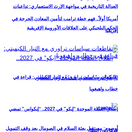
العدالة التاريخية في مواجهة الإرث الاستعماري: تداعيات
أمريكا أولاً.. فهم خطة ترامب لتأمين المعادن الحرجة في
الحكم البلجيكي على العلاقات الأوروبية الإفريقية
إفريقيا
تقاطعات سياسات تراوري مع التيار الكيميتي: قراءة في
خطاب واهيغويا
إطلاق العملة الموحدة “إيكو” في 2027.. “إيكواس” تمضي
أوصوم: مستقبل بعثة السلام في الصومال بعد وقف التمويل
قدمًا دون انتظار