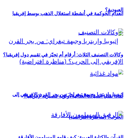
العبودية؟
انعدام الحوكمة في أنشطة استغلال الذهب بوسط إفريقيا
وكالات التصنيف الثلاث: أرقام أم تحيّز في تقييم دول إفريقيا؟
إثيوبيا وإريتريا وجبهة تيغراي: من يجر القرن الإفريقي إلى
لماذا تمثل السيادة الغذائية أولوية مصيرية لإفريقيا؟
الحرب؟ (مناظرة افتراضية)
القرآن والكتابة العربية: كيف قاوم المسلمون الأفارقة