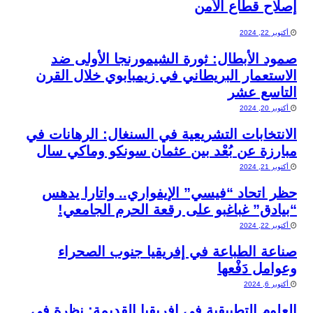
إصلاح قطاع الأمن
أكتوبر 22, 2024
صمود الأبطال: ثورة الشيمورنجا الأولى ضد
الاستعمار البريطاني في زيمبابوي خلال القرن
التاسع عشر
أكتوبر 20, 2024
الانتخابات التشريعية في السنغال: الرهانات في
مبارزة عن بُعْد بين عثمان سونكو وماكي سال
أكتوبر 21, 2024
حظر اتحاد “فيسي” الإيفواري.. واتارا يدهس
“بيادق” غباغبو على رقعة الحرم الجامعي!
أكتوبر 22, 2024
صناعة الطباعة في إفريقيا جنوب الصحراء
وعوامل دَفْعها
أكتوبر 6, 2024
العلوم التطبيقية في إفريقيا القديمة: نظرة في