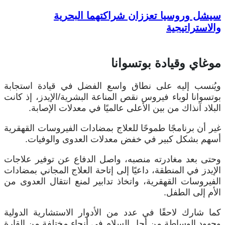
سيشل وروسيا تعززان شراكتهما البحرية
والاستراتيجية
موغاي وقيادة بوتسوانا
ويُنسب إليه على نطاق واسع الفضل في قيادة استجابة
بوتسوانا لوباء فيروس نقص المناعة البشرية/الإيدز، إذ كانت
البلاد آنذاك من بين الأعلى عالميًا في معدلات الإصابة.
غير أن برنامجًا طموحًا للعلاج بمضادات الفيروسات القهقرية
أسهم بشكل كبير في خفض معدلات العدوى والوفيات.
وحتى بعد مغادرته منصبه، واصل الدفاع عن توفير علاجات
الإيدز في المنطقة، داعيًا إلى إتاحة العلاج المجاني بمضادات
الفيروسات القهقرية، واتخاذ تدابير لمنع انتقال العدوى من
الأم إلى الطفل.
كما شارك لاحقًا في عدد من الأدوار الاستشارية الدولية
وجهود الوساطة من أجل السلام في أنحاء مختلفة من القارة