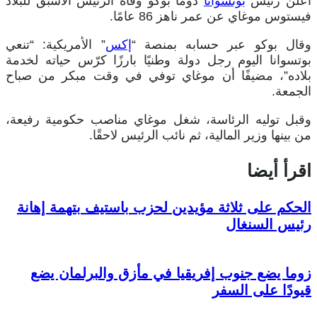
أعلن رئيس
بوتسوانا
دوما بوكو وفاة الرئيس الأسبق للبلاد
فيستوس موغاي عن عمر ناهز 86 عامًا.
وقال بوكو عبر حسابه بمنصة “
إكس
” الأمريكية: “تنعي
بوتسوانا اليوم رجل دولة وطنيًا بارزًا كرّس حياته لخدمة
بلاده”، مضيفًا أن موغاي توفي في وقت مبكر من صباح
الجمعة.
وقبل توليه الرئاسة، شغل موغاي مناصب حكومية رفيعة،
من بينها وزير المالية، ثم نائب الرئيس لاحقًا.
اقرأ أيضا
الحكم على ثلاثة مؤيدين لحزب باستيف بتهمة إهانة
رئيس السنغال
زوما يضع جنوب إفريقيا في مأزق والبرلمان يضع
قيودًا على السفر