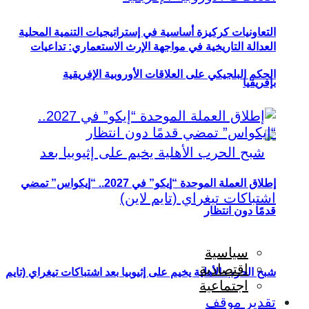
التعاونيات كركيزة أساسية في إستراتيجيات التنمية المحلية
العدالة التاريخية في مواجهة الإرث الاستعماري: تداعيات
الحكم البلجيكي على العلاقات الأوروبية الإفريقية
بإفريقيا
إطلاق العملة الموحدة “إيكو” في 2027.. “إيكواس” تمضي
قدمًا دون انتظار
سياسية
اقتصادية
شبح الحرب الأهلية يخيم على إثيوبيا بعد اشتباكات تيغراي (تايم
اجتماعية
تقدير موقف