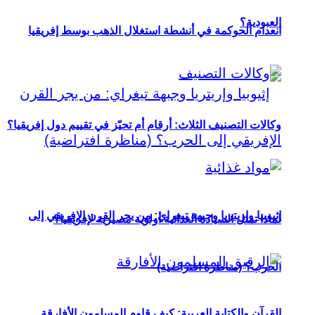
العبودية؟
انعدام الحوكمة في أنشطة استغلال الذهب بوسط إفريقيا
وكالات التصنيف الثلاث: أرقام أم تحيّز في تقييم دول إفريقيا؟
إثيوبيا وإريتريا وجبهة تيغراي: من يجر القرن الإفريقي إلى
لماذا تمثل السيادة الغذائية أولوية مصيرية لإفريقيا؟
الحرب؟ (مناظرة افتراضية)
القرآن والكتابة العربية: كيف قاوم المسلمون الأفارقة