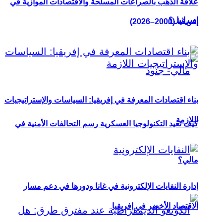
علاقة الذهب بالصراعات المسلحة والاقتصادات الموازية في
إسرائيل؟
إفريقيا (2000–2026)
بناء اقتصادات المعرفة في إفريقيا: السياسات والإستراتيجيات
اللازمة
كيف تعيد التكنولوجيا العسكرية رسم التحالفات الأمنية في
مالي؟
إدارة النفايات الإلكترونية في غانا ودورها في دعم مسار
الاقتصاد الأخضر في إفريقيا