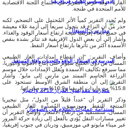
الدور السياسي للشباب في إفريقيا
القارة”. وقد عُرض التقرير في اجتماع اللجنة الاقتصادية
للأمم المتحدة في طنجة.
ولم يُحدد التقرير كمياً الأثر المُحتمل على التضخم، لكنه
حذر من أن النزاع قد يتحول سريعاً إلى أزمة غلاء معيشة
في جميع أنحاء إفريقيا نتيجة ارتفاع أسعار الوقود والغذاء.
وأشار إلى أن بعض الدول الإفريقية قد تتأثر بشدة بنقص
الأسمدة أكثر من تأثرها بارتفاع أسعار النفط.
وأضاف التقرير: “إن انقطاع إمدادات الغاز الطبيعي
المدرسة في السنغال: الواقع والتحديات وآفاق المستقبل
المسال من دول الخليج سيؤثر على إنتاج الأمونيا واليوريا،
مما سيرفع تكاليف الأسمدة ويُقلل الإمدادات خلال موسم
الزراعة الحاسم الممتد من مارس إلى مايو”.
وأشار
التقرير إلى أن منطقة الشرق الأوسط تستحوذ على
15.8% من واردات إفريقيا و10.9% من صادراتها.
وذكر التقرير أن “عدداً قليلاً من الدول”، مثل نيجيريا
المنتجة للنفط وموزمبيق المُصدِّرة للغاز الطبيعي
المسال، ستستفيد من ارتفاع الأسعار.
وأوضح التقرير أن
تغيير مسارات النقل يُؤدي بالفعل إلى زيادة حركة المرور
عبر ميناء مابوتو في موزمبيق، ودربان في جنوب إفريقيا،