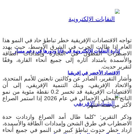
تواجه الاقتصادات الإفريقية خطر تباطؤ حاد في النمو هذا
العام إذا طالت الحرب في الشرق الأوسط، حيث يهدد
إدارة النفايات الإلكترونية في غانا ودورها في دعم مسار
الاضطراب المطول في التجارة وإمدادات الطاقة
والأسمدة بامتداد آثاره إلى جميع أنحاء القارة، وفقًا
لتقرير حديث.
الاقتصاد الأخضر في إفريقيا
وأشار التقرير، الصادر عن وكالتين تابعتين للأمم المتحدة،
والاتحاد الإفريقي، وبنك التنمية الإفريقي، إلى أن
الاقتصادات الإفريقية قد تخسر 0.2 نقطة مئوية من نمو
الناتج المحلي الإجمالي في عام 2026 إذا استمر الصراع
لأكثر من ستة أشهر.
وذكر التقرير: “كلما طال أمد الصراع وازدادت حدة
الاضطراب في طرق الشحن وإمدادات الطاقة والأسمدة،
ازداد خطر حدوث تباطؤ كبير في النمو في جميع أنحاء