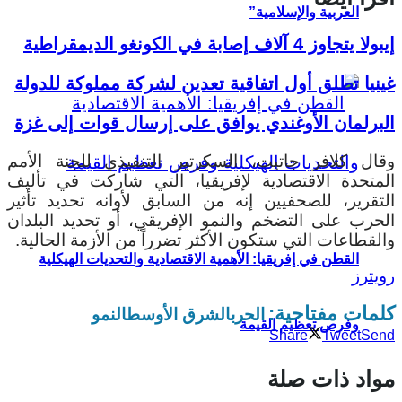
العربية والإسلامية”
إيبولا يتجاوز 4 آلاف إصابة في الكونغو الديمقراطية
غينيا تطلق أول اتفاقية تعدين لشركة مملوكة للدولة
البرلمان الأوغندي يوافق على إرسال قوات إلى غزة
وقال كلافر جاتيت، السكرتير التنفيذي للجنة الأمم
المتحدة الاقتصادية لإفريقيا، التي شاركت في تأليف
التقرير، للصحفيين إنه من السابق لأوانه تحديد تأثير
الحرب على التضخم والنمو الإفريقي، أو تحديد البلدان
والقطاعات التي ستكون الأكثر تضرراً من الأزمة الحالية.
القطن في إفريقيا: الأهمية الاقتصادية والتحديات الهيكلية
رويترز
كلمات مفتاحية:
الحرب
الشرق الأوسط
النمو
وفرص تعظيم القيمة
Share
Tweet
Send
مواد ذات صلة