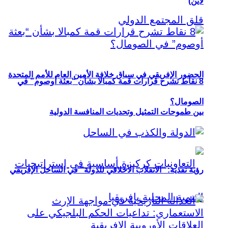
لاين)
الحضور الإفريقي في سباق خلافة الأمين العام للأمم المتحدة
8 نقاط تشرح قرارات قمة كمبالا بشأن “بعثة أوصوم” في
الصومال؟
بين طموحات التمثيل وتحديات المنافسة الدولية
رؤية نقدية: “الانقلاب الأخلاقي للدولة” في الساحل الإفريقي