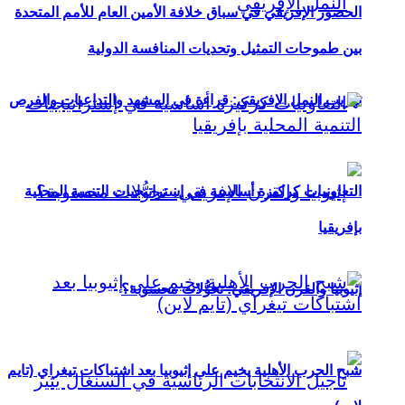
الحضور الإفريقي في سباق خلافة الأمين العام للأمم المتحدة
بين طموحات التمثيل وتحديات المنافسة الدولية
تهريب النمل الإفريقي: قراءة في المشهد والتداعيات والفرص
التعاونيات كركيزة أساسية في إستراتيجيات التنمية المحلية
بإفريقيا
إثيوبيا والقرن الإفريقي: تحوُّلات محسوبة؟
شبح الحرب الأهلية يخيم على إثيوبيا بعد اشتباكات تيغراي (تايم