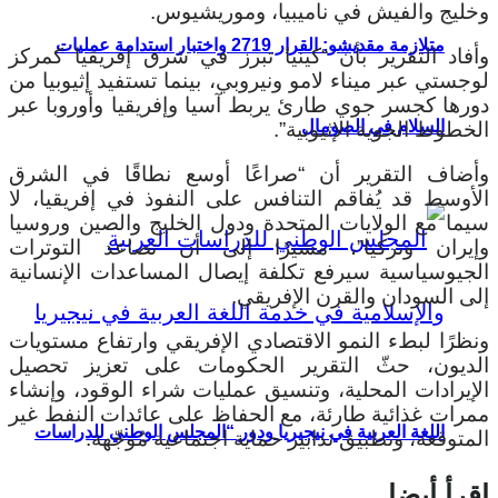
وخليج والفيش في ناميبيا، وموريشيوس.
متلازمة مقديشو: القرار 2719 واختبار استدامة عمليات
وأفاد التقرير بأن “كينيا تبرز في شرق إفريقيا كمركز
لوجستي عبر ميناء لامو ونيروبي، بينما تستفيد إثيوبيا من
دورها كجسر جوي طارئ يربط آسيا وإفريقيا وأوروبا عبر
السلام في الصومال
الخطوط الجوية الإثيوبية”.
وأضاف التقرير أن “صراعًا أوسع نطاقًا في الشرق
الأوسط قد يُفاقم التنافس على النفوذ في إفريقيا، لا
سيما مع الولايات المتحدة ودول الخليج والصين وروسيا
وإيران وتركيا”، مشيرًا إلى أن تصاعد التوترات
الجيوسياسية سيرفع تكلفة إيصال المساعدات الإنسانية
إلى السودان والقرن الإفريقي.
ونظرًا لبطء النمو الاقتصادي الإفريقي وارتفاع مستويات
الديون، حثّ التقرير الحكومات على تعزيز تحصيل
الإيرادات المحلية، وتنسيق عمليات شراء الوقود، وإنشاء
ممرات غذائية طارئة، مع الحفاظ على عائدات النفط غير
اللغة العربية في نيجيريا ودور “المجلس الوطني للدراسات
المتوقعة، وتطبيق تدابير حماية اجتماعية مُوجّهة.
اقرأ أيضا