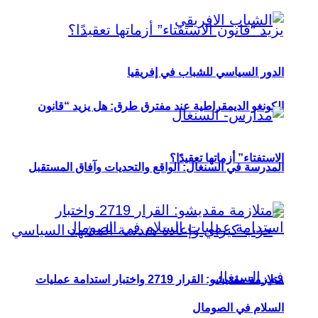
الدور السياسي للشباب في إفريقيا
الكونغو الديمقراطية عند مفترق طرق: هل يزيد “قانون
الاستفتاء” أزماتها تعقيدًا؟
المدرسة في السنغال: الواقع والتحديات وآفاق المستقبل
متلازمة مقديشو: القرار 2719 واختبار استدامة عمليات
السلام في الصومال