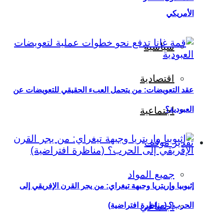
الأمريكي
سياسية
اقتصادية
عقد التعويضات: من يتحمل العبء الحقيقي للتعويضات عن
العبودية؟
اجتماعية
تقدير موقف
جميع المواد
إثيوبيا وإريتريا وجبهة تيغراي: من يجر القرن الإفريقي إلى
اجتماعي
الحرب؟ (مناظرة افتراضية)