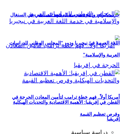
حزب كيراي وإعادة هندسة المشهد السياسي في السنغال
اللغة العربية في نيجيريا ودور “المجلس الوطني للدراسات
العربية والإسلامية”
أمريكا أولاً.. فهم خطة ترامب لتأمين المعادن الحرجة في
القطن في إفريقيا: الأهمية الاقتصادية والتحديات الهيكلية
وفرص تعظيم القيمة
إفريقيا
دراسة سياسية