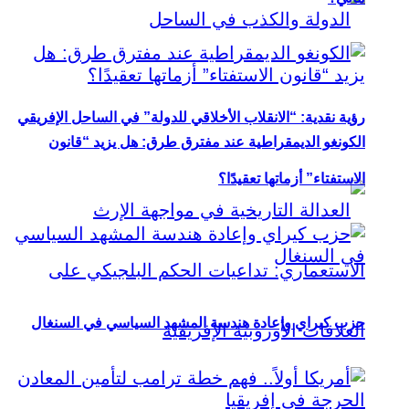
رؤية نقدية: “الانقلاب الأخلاقي للدولة” في الساحل الإفريقي
الكونغو الديمقراطية عند مفترق طرق: هل يزيد “قانون
الاستفتاء” أزماتها تعقيدًا؟
حزب كيراي وإعادة هندسة المشهد السياسي في السنغال