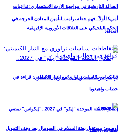
العدالة التاريخية في مواجهة الإرث الاستعماري: تداعيات
أمريكا أولاً.. فهم خطة ترامب لتأمين المعادن الحرجة في
الحكم البلجيكي على العلاقات الأوروبية الإفريقية
إفريقيا
تقاطعات سياسات تراوري مع التيار الكيميتي: قراءة في
خطاب واهيغويا
إطلاق العملة الموحدة “إيكو” في 2027.. “إيكواس” تمضي
أوصوم: مستقبل بعثة السلام في الصومال بعد وقف التمويل
قدمًا دون انتظار