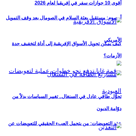
أقوى 10 جوازات سفر في إفريقيا لعام 2026
أوصوم: مستقبل بعثة السلام في الصومال بعد وقف التمويل
الأمريكي
كيف يمكن تحويل الأسواق الإفريقية إلى أداة لتخفيف حدة
الأزمات؟
تحوُّل طاقي عادل في السنغال.. تغيير السياسات بدلاً من
دوّامة الديون
عقد التعويضات: من يتحمل العبء الحقيقي للتعويضات عن