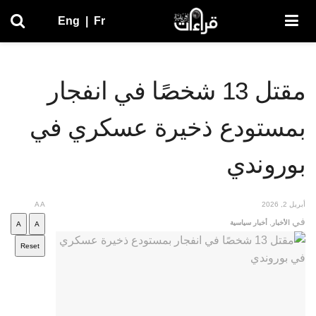
Eng
|
Fr
مقتل 13 شخصًا في انفجار
بمستودع ذخيرة عسكري في
بوروندي
أبريل 2, 2026
A
A
في
الأخبار
,
أخبار سياسية
A
A
Reset