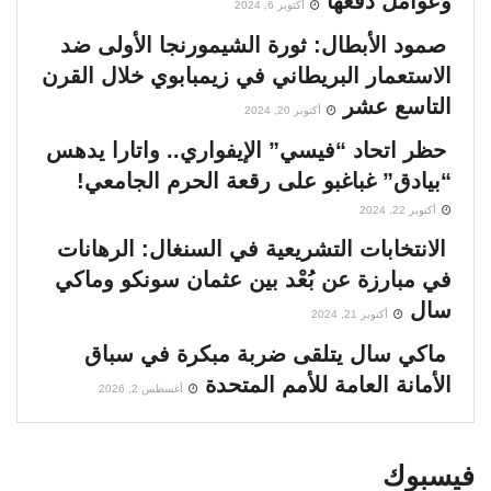
وعوامل دَفْعها
أكتوبر 6, 2024
صمود الأبطال: ثورة الشيمورنجا الأولى ضد
الاستعمار البريطاني في زيمبابوي خلال القرن
التاسع عشر
أكتوبر 20, 2024
حظر اتحاد “فيسي” الإيفواري.. واتارا يدهس
“بيادق” غباغبو على رقعة الحرم الجامعي!
أكتوبر 22, 2024
الانتخابات التشريعية في السنغال: الرهانات
في مبارزة عن بُعْد بين عثمان سونكو وماكي
سال
أكتوبر 21, 2024
ماكي سال يتلقى ضربة مبكرة في سباق
الأمانة العامة للأمم المتحدة
أغسطس 2, 2026
فيسبوك