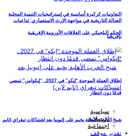
التعاونيات كركيزة أساسية في إستراتيجيات التنمية المحلية
العدالة التاريخية في مواجهة الإرث الاستعماري: تداعيات
الحكم البلجيكي على العلاقات الأوروبية الإفريقية
بإفريقيا
إطلاق العملة الموحدة “إيكو” في 2027.. “إيكواس” تمضي
قدمًا دون انتظار
سياسية
اقتصادية
شبح الحرب الأهلية يخيم على إثيوبيا بعد اشتباكات تيغراي (تايم
اجتماعية
تقدير موقف