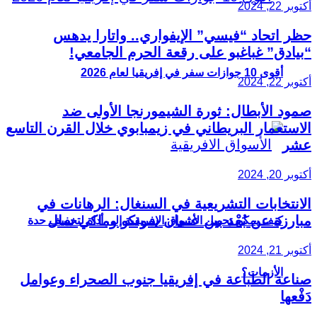
أكتوبر 22, 2024
حظر اتحاد “فيسي” الإيفواري.. واتارا يدهس
“بيادق” غباغبو على رقعة الحرم الجامعي!
أقوى 10 جوازات سفر في إفريقيا لعام 2026
أكتوبر 22, 2024
صمود الأبطال: ثورة الشيمورنجا الأولى ضد
الاستعمار البريطاني في زيمبابوي خلال القرن التاسع
عشر
أكتوبر 20, 2024
الانتخابات التشريعية في السنغال: الرهانات في
مبارزة عن بُعْد بين عثمان سونكو وماكي سال
كيف يمكن تحويل الأسواق الإفريقية إلى أداة لتخفيف حدة
أكتوبر 21, 2024
الأزمات؟
صناعة الطباعة في إفريقيا جنوب الصحراء وعوامل
دَفْعها