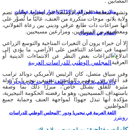
المصابين”.
متلازمة مقديشو: القرار 2719 واختبار استدامة عمليات
وتشهد منطقة “الحزام الأوسط” في نيجيريا، والتي تضم
ولاية بلاتو، موجات متكررة من العنف، غالبًا ما تُصوَّر على
أنها صراعات ذات طابع عرقي وديني بين رعاة الفولاني،
ومعظمهم من المسلمين، ومزارعين مسيحيين.
السلام في الصومال
إلا أن خبراء يرون أن التغيرات المناخية والتوسع الزراعي
أسهما في تصاعد التنافس على الأراضي، ما يؤدي إلى
اندلاع النزاعات بغض النظر عن الانتماءات الدينية أو
العرقية.
وفي سياق متصل، كان الرئيس الأمريكي دونالد ترامب
قد أعاد، في نوفمبر الماضي، تصنيف نيجيريا كـ”دولة
مثيرة للقلق بشكل خاص”، مبررًا ذلك بما وصفه
باستهداف المسيحيين، وهو ما رفضته الحكومة النيجيرية،
مؤكدة أنها تبذل جهودًا لمواجهة العنف وحماية جميع
المواطنين.
اللغة العربية في نيجيريا ودور “المجلس الوطني للدراسات
رويترز
كلمات مفتاحية:
مسلحون
هجوم
ولاية بلاتو