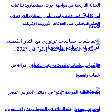
العدالة التاريخية في مواجهة الإرث الاستعماري: تداعيات
أمريكا أولاً.. فهم خطة ترامب لتأمين المعادن الحرجة في
الحكم البلجيكي على العلاقات الأوروبية الإفريقية
إفريقيا
تقاطعات سياسات تراوري مع التيار الكيميتي: قراءة في
خطاب واهيغويا
إطلاق العملة الموحدة “إيكو” في 2027.. “إيكواس” تمضي
أوصوم: مستقبل بعثة السلام في الصومال بعد وقف التمويل
قدمًا دون انتظار