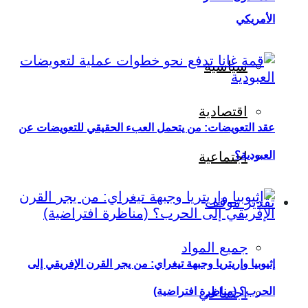
الأمريكي
سياسية
اقتصادية
عقد التعويضات: من يتحمل العبء الحقيقي للتعويضات عن
العبودية؟
اجتماعية
تقدير موقف
جميع المواد
إثيوبيا وإريتريا وجبهة تيغراي: من يجر القرن الإفريقي إلى
اجتماعي
الحرب؟ (مناظرة افتراضية)