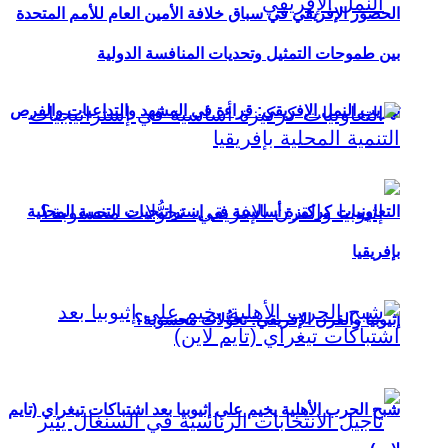
الحضور الإفريقي في سباق خلافة الأمين العام للأمم المتحدة
بين طموحات التمثيل وتحديات المنافسة الدولية
تهريب النمل الإفريقي: قراءة في المشهد والتداعيات والفرص
التعاونيات كركيزة أساسية في إستراتيجيات التنمية المحلية
بإفريقيا
إثيوبيا والقرن الإفريقي: تحوُّلات محسوبة؟
شبح الحرب الأهلية يخيم على إثيوبيا بعد اشتباكات تيغراي (تايم