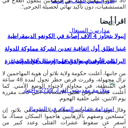
30 شخصًا، وهناك عدد من المصابين يتلقون العلاج في
الدور السياسي للشباب في إفريقيا
المستشفيات، دون تأكيد نهائي لحصيلة الجرحى”.
اقرأ أيضا
إيبولا يتجاوز 4 آلاف إصابة في الكونغو الديمقراطية
غينيا تطلق أول اتفاقية تعدين لشركة مملوكة للدولة
البرلمان الأوغندي يوافق على إرسال قوات إلى غزة
المدرسة في السنغال: الواقع والتحديات وآفاق المستقبل
من جانبها، أعلنت حكومة ولاية بلاتو أن هوية المهاجمين لا
تزال مجهولة، وقررت فرض حظر تجول لمدة 48 ساعة
في المنطقة، في محاولة لاحتواء الوضع الأمني. كما
أعلنت جامعة جوس تعليق الامتحانات التي كانت مقررة
يوم الاثنين، على خلفية الهجوم.
وقال بول مانشا، رئيس مجلس الشباب في بلاتو، إن
“مسلحين وصفهم بالإرهابيين هاجموا السكان مساءً، ما
أسفر عن سقوط عشرات القتلى وعدد كبير من