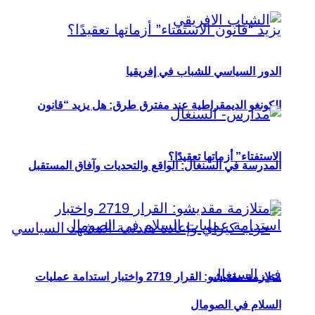
الدور السياسي للشباب في إفريقيا
الكونغو الديمقراطية عند مفترق طرق: هل يزيد “قانون
الاستفتاء” أزماتها تعقيدًا؟
المدرسة في السنغال: الواقع والتحديات وآفاق المستقبل
متلازمة مقديشو: القرار 2719 واختبار استدامة عمليات
السلام في الصومال