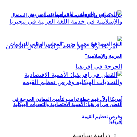
حزب كيراي وإعادة هندسة المشهد السياسي في السنغال
اللغة العربية في نيجيريا ودور “المجلس الوطني للدراسات
العربية والإسلامية”
أمريكا أولاً.. فهم خطة ترامب لتأمين المعادن الحرجة في
القطن في إفريقيا: الأهمية الاقتصادية والتحديات الهيكلية
وفرص تعظيم القيمة
إفريقيا
دراسة سياسية