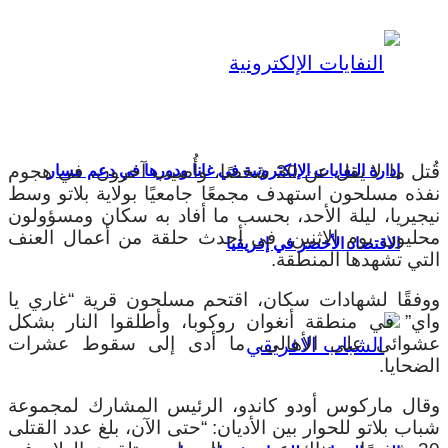
قُتل ما لا يقل عن 30 شخصًا، وأُصيب آخرون، في هجوم
إدارة النفايات الإلكترونية في غانا ودورها في دعم مسار
نفذه مسلحون استهدف مجمعًا جامعيًا بولاية بلاتو وسط
نيجيريا، ليلة الأحد، بحسب ما أفاد به سكان ومسؤولون
محليون يوم الاثنين، في أحدث حلقة من أعمال العنف
الاقتصاد الأخضر في إفريقيا
التي تشهدها المنطقة.
ووفقًا لشهادات سكان، اقتحم مسلحون قرية “غاري يا
واي” في منطقة أنغوان روكوبا، وأطلقوا النار بشكل
عشوائي على الأهالي، ما أدى إلى سقوط عشرات
الضحايا.
وقال ماركوس أودو كاندو، الرئيس المشارك لمجموعة
شباب بلاتو للحوار بين الأديان: “حتى الآن، بلغ عدد القتلى