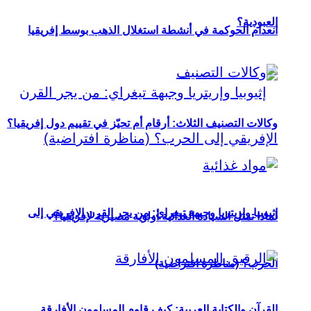
العبودية؟
انعدام الحوكمة في أنشطة استغلال الذهب بوسط إفريقيا
وكالات التصنيف الثلاث: أرقام أم تحيّز في تقييم دول إفريقيا؟
إثيوبيا وإريتريا وجبهة تيغراي: من يجر القرن الإفريقي إلى
لماذا تمثل السيادة الغذائية أولوية مصيرية لإفريقيا؟
الحرب؟ (مناظرة افتراضية)
القرآن والكتابة العربية: كيف قاوم المسلمون الأفارقة