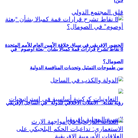
لاين)
الحضور الإفريقي في سباق خلافة الأمين العام للأمم المتحدة
8 نقاط تشرح قرارات قمة كمبالا بشأن “بعثة أوصوم” في
الصومال؟
بين طموحات التمثيل وتحديات المنافسة الدولية
رؤية نقدية: “الانقلاب الأخلاقي للدولة” في الساحل الإفريقي