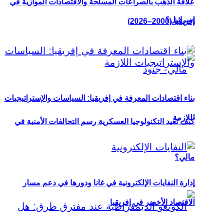
علاقة الذهب بالصراعات المسلحة والاقتصادات الموازية في
إسرائيل؟
إفريقيا (2000–2026)
بناء اقتصادات المعرفة في إفريقيا: السياسات والإستراتيجيات
اللازمة
كيف تعيد التكنولوجيا العسكرية رسم التحالفات الأمنية في
مالي؟
إدارة النفايات الإلكترونية في غانا ودورها في دعم مسار
الاقتصاد الأخضر في إفريقيا