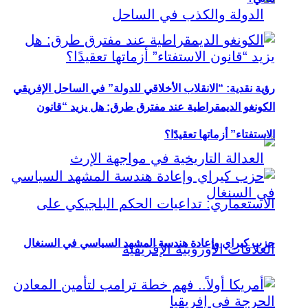
رؤية نقدية: “الانقلاب الأخلاقي للدولة” في الساحل الإفريقي
الكونغو الديمقراطية عند مفترق طرق: هل يزيد “قانون
الاستفتاء” أزماتها تعقيدًا؟
حزب كيراي وإعادة هندسة المشهد السياسي في السنغال