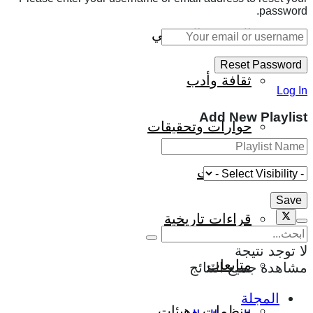
password.
المجتمع الإفريقي
ثقافة وأدب
Log In
Add New Playlist
حوارات وتحقيقات
شخصيات
قراءات تاريخية
لا توجد نتيجة
متابعات
مشاهدة جميع النتائج
المجلة
منظمات وهيئات