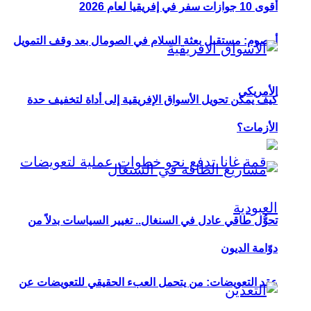
أقوى 10 جوازات سفر في إفريقيا لعام 2026
أوصوم: مستقبل بعثة السلام في الصومال بعد وقف التمويل
الأمريكي
كيف يمكن تحويل الأسواق الإفريقية إلى أداة لتخفيف حدة
الأزمات؟
تحوُّل طاقي عادل في السنغال.. تغيير السياسات بدلاً من
دوّامة الديون
عقد التعويضات: من يتحمل العبء الحقيقي للتعويضات عن