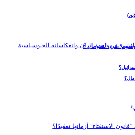
اين)
سرائيل؟
ي؟