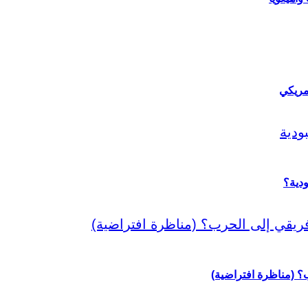
مريكي
دية؟
رب؟ (مناظرة افتراضية)