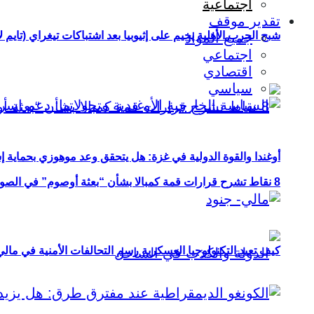
اجتماعية
تقدير موقف
شبح الحرب الأهلية يخيم على إثيوبيا بعد اشتباكات تيغراي (تايم ل
جميع المواد
اجتماعي
اقتصادي
سياسي
أوغندا والقوة الدولية في غزة: هل يتحقق وعد موهوزي بحماية إ
8 نقاط تشرح قرارات قمة كمبالا بشأن “بعثة أوصوم” في الصومال؟
كيف تعيد التكنولوجيا العسكرية رسم التحالفات الأمنية في مال