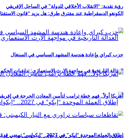
رؤية نقدية: “الانقلاب الأخلاقي للدولة” في الساحل الإفريقي
الكونغو الديمقراطية عند مفترق طرق: هل يزيد “قانون الاستفتاء” 
حزب كيراي وإعادة هندسة المشهد السياسي في السنغال
العدالة التاريخية في مواجهة الإرث الاستعماري: تداعيات الحكم ا
أمريكا أولاً.. فهم خطة ترامب لتأمين المعادن الحرجة في إفريقي
إطلاق العملة الموحدة “إيكو” في 2027.. “إيكواس” تمضي قدمًا دون انتظار
تقاطعات سياسات تراوري مع التيار الكيميتي: قراءة في خطاب و