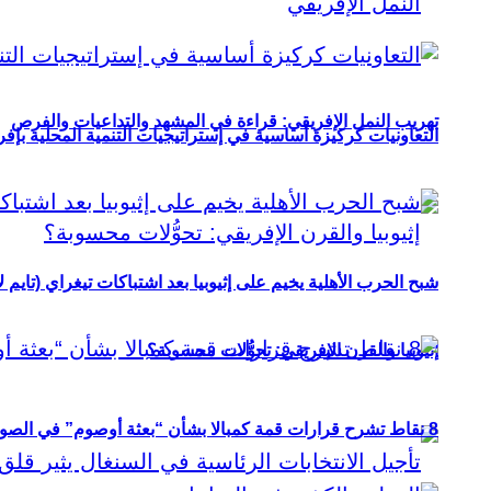
تهريب النمل الإفريقي: قراءة في المشهد والتداعيات والفرص
التعاونيات كركيزة أساسية في إستراتيجيات التنمية المحلية بإفري
شبح الحرب الأهلية يخيم على إثيوبيا بعد اشتباكات تيغراي (تايم ل
إثيوبيا والقرن الإفريقي: تحوُّلات محسوبة؟
8 نقاط تشرح قرارات قمة كمبالا بشأن “بعثة أوصوم” في الصومال؟