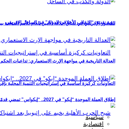
رؤية نقدية: “الانقلاب الأخلاقي للدولة” في الساحل الإفريقي
الحضور الإفريقي في سباق خلافة الأمين العام للأمم المتحدة ب
العدالة التاريخية في مواجهة الإرث الاستعماري: تداعيات الحكم ا
التعاونيات كركيزة أساسية في إستراتيجيات التنمية المحلية بإفري
إطلاق العملة الموحدة “إيكو” في 2027.. “إيكواس” تمضي قدمًا دون انتظار
سياسية
اقتصادية