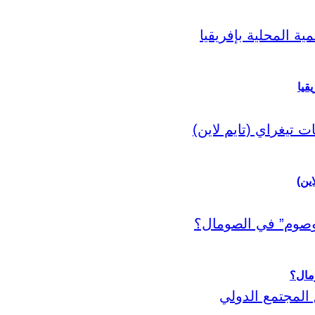
قيا
اين)