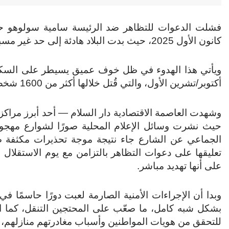
كانون الأول 2025، حيث بدت البلاد هادئة إلى حد غير مسبوق، رغم الحشد الواسع عبر وسائل التواصل الاجتماعي.
ويأتي هذا الهدوء في ظل خوف عميق يسيطر على السكان،
أكتوبر/تشرين الأول، والتي قُتل خلالها أكثر من 1600 شخص وفقًا لحزب المعارضة “تشاديما”.
وشهدت العاصمة الاقتصادية دار السلام — أحد أبرز مراكز
حيث نشرت وسائل الإعلام المحلية صورًا لشوارع مهجور
الجماعي عن الشارع جاء نتيجة موجة تحذيرات مكثفة ص
تعليقها على دعوات التظاهر بالتزامن مع يوم الاستقلا
على أنها تهديد مباشر.
وبدا أن الإجراءات الأمنية الصارمة لعبت دورًا حاسمًا ف
بشكل شبه كامل، ما صعّب على المحتجين التنقل، كما ا
للتحقق من هويات المواطنين وأسباب مغادرتهم منازلهم، 