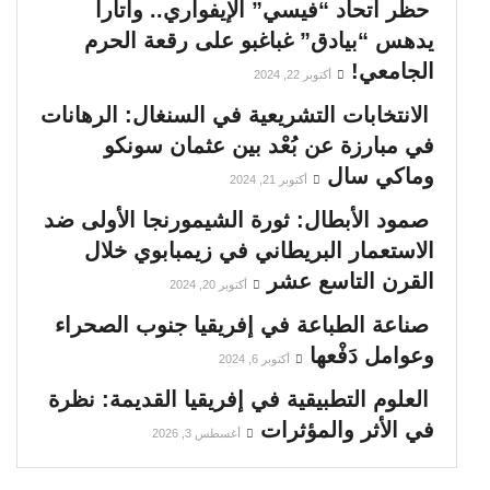
حظر اتحاد “فيسي” الإيفواري.. واتارا
يدهس “بيادق” غباغبو على رقعة الحرم
الجامعي!
أكتوبر 22, 2024
الانتخابات التشريعية في السنغال: الرهانات
في مبارزة عن بُعْد بين عثمان سونكو
وماكي سال
أكتوبر 21, 2024
صمود الأبطال: ثورة الشيمورنجا الأولى ضد
الاستعمار البريطاني في زيمبابوي خلال
القرن التاسع عشر
أكتوبر 20, 2024
صناعة الطباعة في إفريقيا جنوب الصحراء
وعوامل دَفْعها
أكتوبر 6, 2024
العلوم التطبيقية في إفريقيا القديمة: نظرة
في الأثر والمؤثرات
أغسطس 3, 2026