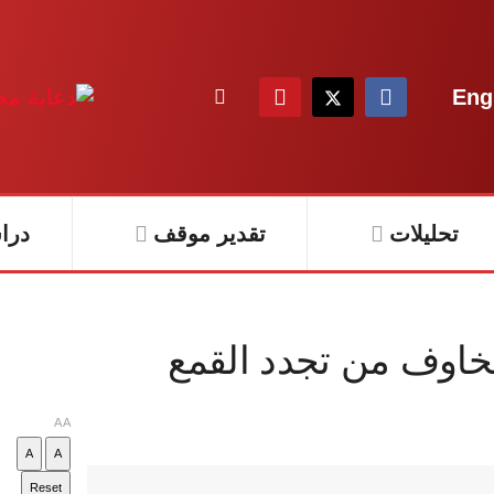
Eng
تحليلات
تقدير موقف
درا
مخاوف من تجدد القمع
A
A
A
A
Reset