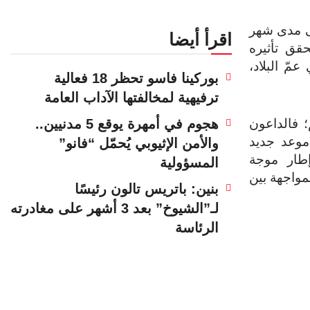
ى مدى شهر
اقرأ أيضا
 9 ديسمبر لم يحقق تأثيره
مّ البلاد،
بوركينا فاسو تحظر 18 فعالية
ترفيهية لمخالفتها الآداب العامة
هجوم في أمهرة يوقع 5 مدنيين..
؛ فالداعون
موعد جديد
والأمن الإثيوبي يُحمّل “فانو”
، في إطار موجة
المسؤولية
مواجهة بين
بنين: باتريس تالون رئيسًا
لـ”الشيوخ” بعد 3 أشهر على مغادرته
الرئاسة