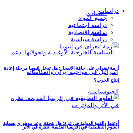
دراسات
اقتصادي
جميع المواد
دراسة اجتماعية
دراسة اقتصادية
سياسي
دراسة سياسية
أزمة تيغراي على حافة الانفجار: هل تدخل إثيوبيا مرحلة إعادة
إنتاج الحرب؟
أوغندا والقوة الدولية في غزة: هل يتحقق وعد موهوزي بحماية
العلوم التطبيقية في إفريقيا القديمة: نظرة في الأثر