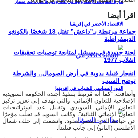
إدارة النفايات الإلكترونية في غانا ودورها في دعم مسار
اقرأ أيضا
الاقتصاد الأخضر في إفريقيا
جماعة مرتبطة بـ”داعش” تقتل 13 شخصًا بالكونغو
الديمقراطية
لجنة جديدة في سيشل لمتابعة توصيات تحقيقات
انقلاب 1977
انفجار قنبلة يدوية في أرض الصومال.. والشرطة
توضح السبب
الدور السياسي للشباب في إفريقيا
وأضافت: “كما أنه مُرتبط بتنفيذ أجندة الحكومة السويدية
الإصلاحية للتعاون الإنمائي، والتي تهدف إلى تعزيز تركيز
التعاون الإنمائي السويدي وتقليل عدد استراتيجيات
التعاون الإنمائي الثنائية”.
وكانت السويد قد تخلّت مؤخرًا
عن حيادها الذي استمر لعقود، وانضمت إلى حلف شمال
الأطلسي (الناتو) إلى جانب فنلندا.