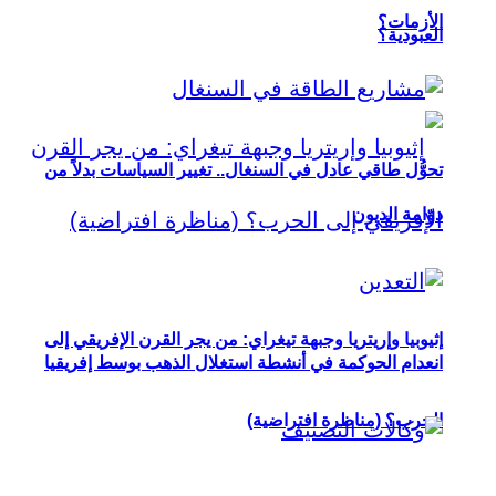
الأزمات؟
العبودية؟
تحوُّل طاقي عادل في السنغال.. تغيير السياسات بدلاً من
دوّامة الديون
إثيوبيا وإريتريا وجبهة تيغراي: من يجر القرن الإفريقي إلى
انعدام الحوكمة في أنشطة استغلال الذهب بوسط إفريقيا
الحرب؟ (مناظرة افتراضية)