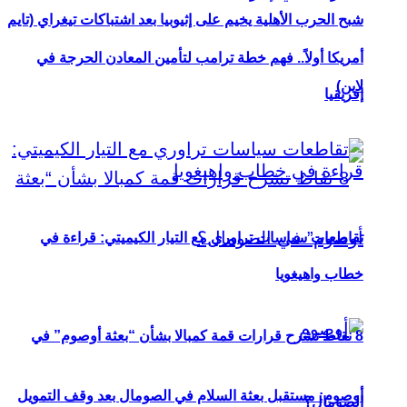
شبح الحرب الأهلية يخيم على إثيوبيا بعد اشتباكات تيغراي (تايم
أمريكا أولاً.. فهم خطة ترامب لتأمين المعادن الحرجة في
لاين)
إفريقيا
تقاطعات سياسات تراوري مع التيار الكيميتي: قراءة في
خطاب واهيغويا
8 نقاط تشرح قرارات قمة كمبالا بشأن “بعثة أوصوم” في
أوصوم: مستقبل بعثة السلام في الصومال بعد وقف التمويل
الصومال؟