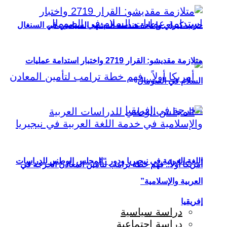
حزب كيراي وإعادة هندسة المشهد السياسي في السنغال
متلازمة مقديشو: القرار 2719 واختبار استدامة عمليات
السلام في الصومال
اللغة العربية في نيجيريا ودور “المجلس الوطني للدراسات
أمريكا أولاً.. فهم خطة ترامب لتأمين المعادن الحرجة في
العربية والإسلامية”
إفريقيا
دراسة سياسية
دراسة اجتماعية