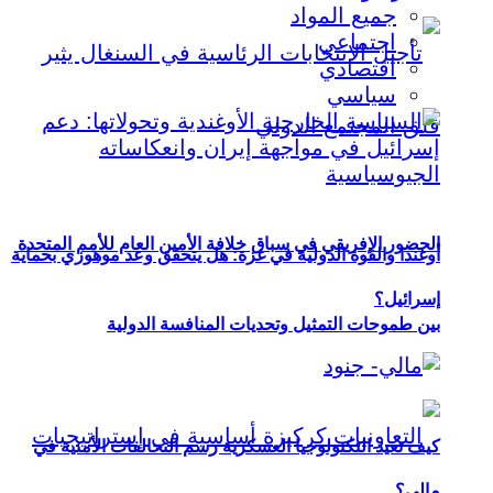
جميع المواد
اجتماعي
اقتصادي
سياسي
الحضور الإفريقي في سباق خلافة الأمين العام للأمم المتحدة
أوغندا والقوة الدولية في غزة: هل يتحقق وعد موهوزي بحماية
إسرائيل؟
بين طموحات التمثيل وتحديات المنافسة الدولية
كيف تعيد التكنولوجيا العسكرية رسم التحالفات الأمنية في
مالي؟