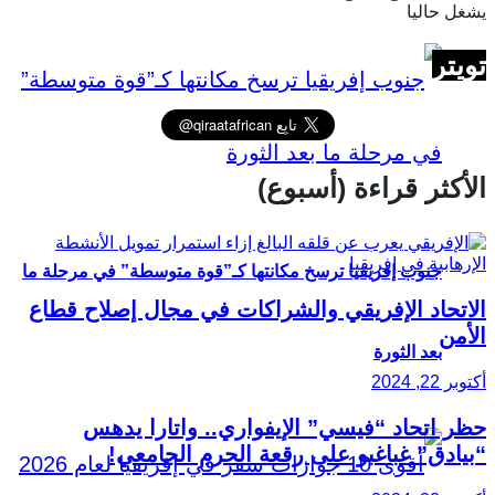
يشغل حاليا
تويتر
الأكثر قراءة (أسبوع)
جنوب إفريقيا ترسخ مكانتها كـ”قوة متوسطة” في مرحلة ما
الاتحاد الإفريقي والشراكات في مجال إصلاح قطاع
الأمن
بعد الثورة
أكتوبر 22, 2024
حظر اتحاد “فيسي” الإيفواري.. واتارا يدهس
“بيادق” غباغبو على رقعة الحرم الجامعي!