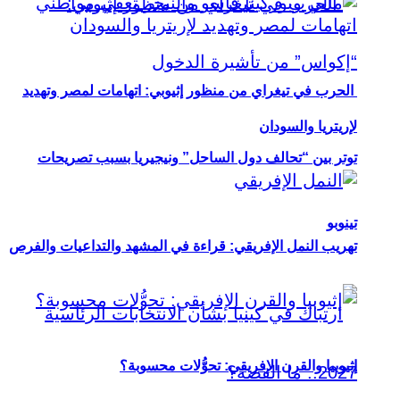
الحرب في تيغراي من منظور إثيوبي: اتهامات لمصر وتهديد
لإريتريا والسودان
توتر بين “تحالف دول الساحل” ونيجيريا بسبب تصريحات
تينوبو
تهريب النمل الإفريقي: قراءة في المشهد والتداعيات والفرص
إثيوبيا والقرن الإفريقي: تحوُّلات محسوبة؟