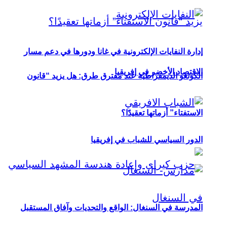
إدارة النفايات الإلكترونية في غانا ودورها في دعم مسار
الاقتصاد الأخضر في إفريقيا
الكونغو الديمقراطية عند مفترق طرق: هل يزيد “قانون
الاستفتاء” أزماتها تعقيدًا؟
الدور السياسي للشباب في إفريقيا
المدرسة في السنغال: الواقع والتحديات وآفاق المستقبل