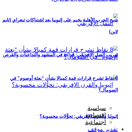
شبح الحرب الأهلية يخيم على إثيوبيا بعد اشتباكات تيغراي (تايم
لاين)
تهريب النمل الإفريقي: قراءة في المشهد والتداعيات والفرص
8 نقاط تشرح قرارات قمة كمبالا بشأن “بعثة أوصوم” في
الصومال؟
سياسية
اقتصادية
إثيوبيا والقرن الإفريقي: تحوُّلات محسوبة؟
اجتماعية
تقدير موقف