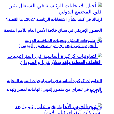
ارتباك في كينيا بشأن الانتخابات الرئاسية 2027.. ما القصة؟
الحضور الإفريقي في سباق خلافة الأمين العام للأمم المتحدة
بين طموحات التمثيل وتحديات المنافسة الدولية
التعاونيات كركيزة أساسية في إستراتيجيات التنمية المحلية
الحرب في تيغراي من منظور إثيوبي: اتهامات لمصر وتهديد
بإفريقيا
لإريتريا والسودان