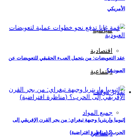
الأمريكي
سياسية
اقتصادية
عقد التعويضات: من يتحمل العبء الحقيقي للتعويضات عن
العبودية؟
اجتماعية
تقدير موقف
جميع المواد
إثيوبيا وإريتريا وجبهة تيغراي: من يجر القرن الإفريقي إلى
اجتماعي
الحرب؟ (مناظرة افتراضية)