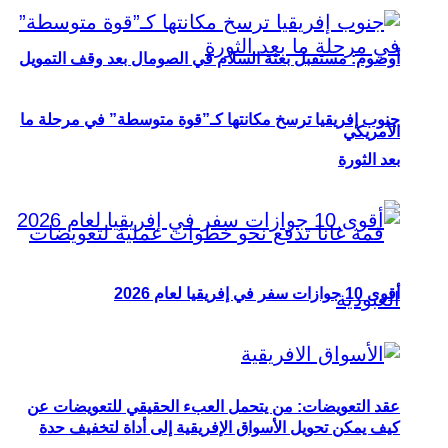
أوصوم: مستقبل بعثة السلام في الصومال بعد وقف التمويل
جنوب إفريقيا ترسخ مكانتها كـ”قوة متوسطة” في مرحلة ما
الأمريكي
بعد الثورة
أقوى 10 جوازات سفر في إفريقيا لعام 2026
عقد التعويضات: من يتحمل العبء الحقيقي للتعويضات عن
كيف يمكن تحويل الأسواق الإفريقية إلى أداة لتخفيف حدة