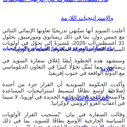
أعلنت السويد أنها ستُنهي تدريجيًا تعاونها الإنمائي الثنائي
مع خمس دول، بما في ذلك زيمبابوي وموزمبيق، بحلول
31 أغسطس/آب 2026، مُشيرةً إلى تحوّل في أولويات
بناء اقتصادات المعرفة في إفريقيا: السياسات والإستراتيجيات
السياسة الخارجية وتزايد المخاوف الأمنية في أوروبا.
وستشهد هذه الخطوة أيضًا إغلاق سفارة السويد في
زيمبابوي، مما يُمثّل تحوّلًا كبيرًا في التعاون الدبلوماسي
اللازمة
مع الدولة الواقعة في جنوب إفريقيا.
وأكدت الحكومة السويدية أن القرار جزء من أجندة
إصلاحية أوسع نطاقًا لتبسيط استراتيجيات المساعدة
والاستجابة للتحديات الدفاعية الجديدة في أوروبا، لا سيما
في أعقاب الغزو الروسي لأوكرانيا.
وقالت السفارة في بيان: “يُستجيب القرار لأولويات
السياسة الخارجية الأوسع نطاقًا للسويد، بما في ذلك
التحديات الأمنية والدفاعية الناشئة في جوارنا”.