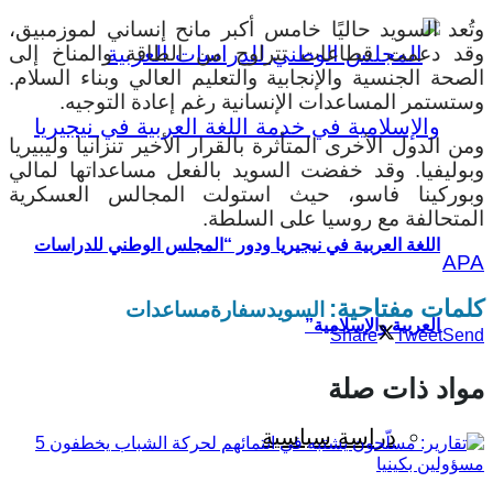
وتُعد السويد حاليًا خامس أكبر مانح إنساني لموزمبيق،
وقد دعمت قطاعات تتراوح من الطاقة والمناخ إلى
الصحة الجنسية والإنجابية والتعليم العالي وبناء السلام.
وستستمر المساعدات الإنسانية رغم إعادة التوجيه.
ومن الدول الأخرى المتأثرة بالقرار الأخير تنزانيا وليبيريا
وبوليفيا. وقد خفضت السويد بالفعل مساعداتها لمالي
وبوركينا فاسو، حيث استولت المجالس العسكرية
المتحالفة مع روسيا على السلطة.
اللغة العربية في نيجيريا ودور “المجلس الوطني للدراسات
APA
كلمات مفتاحية:
السويد
سفارة
مساعدات
العربية والإسلامية”
Share
Tweet
Send
مواد ذات صلة
دراسة سياسية