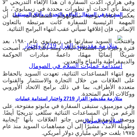
وفي هراري، أكدت السفارة أن هذا الإلغاء التدريجي “لا
يرتبط بأي أحداث أو تطورات محددة في زيمبابوي”، بل
المدرسة في السنغال: الواقع والتحديات وآفاق المستقبل
يعكس إعادة توجيه ستوكهولم للمساعدات. بما أن
المهمة الرئيسية للسفارة كانت مرتبطة بالتعاون
الإنمائي، فإن إغلاقها سيأتي عقب انتهاء البرامج الثنائية.
وافتتحت السويد سفارتها في زيمبابوي عام ١٩٨٠، بعد
فترة وجيزة من استقلال البلاد، ومنذ ذلك الحين، أصبحت
شريكًا إنمائيًا مهمًا، داعمةً مبادرات الحوكمة
والديمقراطية والمناخ والتعدين.
ومع انتهاء المساعدات الثنائية، تعهدت السويد بالحفاظ
على العلاقات من خلال التجارة والاستثمار والقنوات
متعددة الأطراف، بما في ذلك برامج الاتحاد الأوروبي
ووكالات الأمم المتحدة.
متلازمة مقديشو: القرار 2719 واختبار استدامة عمليات
وفي موزمبيق، ستبقى السفارة في مابوتو مفتوحة، على
الرغم من أن المساعدات الثنائية ستُلغى تدريجيًا أيضًا.
ووصف السفير أندريس جاتو العلاقات بأنها “إيجابية
السلام في الصومال
وطويلة الأمد”، مشيرًا إلى أن مساهمات السويد منذ عام
١٩٧٥ بلغت حوالي ملياري دولار أمريكي.