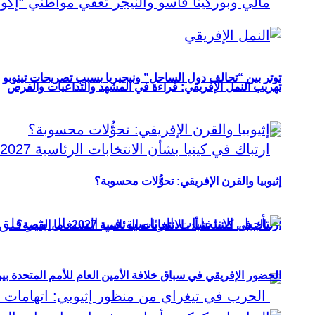
توتر بين “تحالف دول الساحل” ونيجيريا بسبب تصريحات تينوبو
تهريب النمل الإفريقي: قراءة في المشهد والتداعيات والفرص
إثيوبيا والقرن الإفريقي: تحوُّلات محسوبة؟
ارتباك في كينيا بشأن الانتخابات الرئاسية 2027.. ما القصة؟
الحضور الإفريقي في سباق خلافة الأمين العام للأمم المتحدة ب