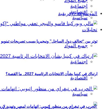
جميع المواد
اجتماعية
اقتصادية
الموسوعة الإفريقية
سياسية
تحليلات
توتر بين “تحالف دول الساحل” ونيجيريا بسبب تصريحات تينوبو
جميع المواد
اجتماعية
ارتباك في كينيا بشأن الانتخابات الرئاسية 2027.. ما القصة؟
اقتصادية
سياسية
الحرب في تيغراي من منظور إثيوبي: اتهامات لمصر وتهديد لإريت