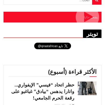
يشغل حاليا
تويتر
الأكثر قراءة (أسبوع)
حظر اتحاد “فيسي” الإيفواري..
واتارا يدهس “بيادق” غباغبو على
رقعة الحرم الجامعي!