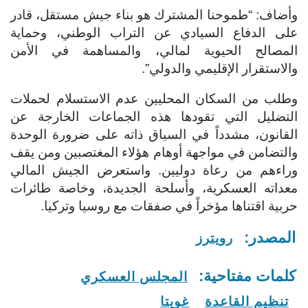
وأضاف: “طموحنا المشترك هو بناء جيش مستقل، قادر
على الدفاع السيادي عن التراب الوطني، وحماية
المصالح الحيوية لمالي، والمساهمة في الأمن
والاستقرار الإقليمي والدولي”.
وطلب من السكان المحليين عدم الاستسلام لحملات
التضليل التي تقودها هذه الجماعات الخارجة عن
القانون، مشدداً في السياق ذاته على ضرورة الوحدة
والتضامن في مواجهة أوهام هؤلاء المغتصبين ومن يقف
وراءهم من رعاة دوليين.
واستعرض الجيش المالي
معداته العسكرية، وأسلحة الجديدة، وخاصة طائرات
حربية اقتناها مؤخراً في صفقات مع روسيا وتركيا.
المصدر:
رويترز
كلمات مفتاحية:
المجلس العسكري
تنظيم القاعدة
غويتا