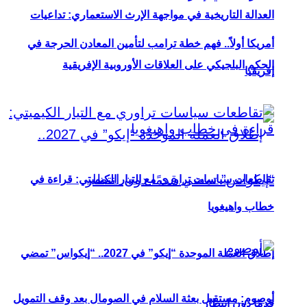
العدالة التاريخية في مواجهة الإرث الاستعماري: تداعيات
أمريكا أولاً.. فهم خطة ترامب لتأمين المعادن الحرجة في
الحكم البلجيكي على العلاقات الأوروبية الإفريقية
إفريقيا
تقاطعات سياسات تراوري مع التيار الكيميتي: قراءة في
خطاب واهيغويا
إطلاق العملة الموحدة “إيكو” في 2027.. “إيكواس” تمضي
أوصوم: مستقبل بعثة السلام في الصومال بعد وقف التمويل
قدمًا دون انتظار