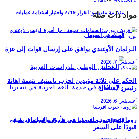
متلازمة مقديشو: القرار 2719 واختبار استدامة عمليات
مواد ذات صلة
السلام في الصومال
البرلمان الأوغندي يوافق على إرسال قوات إلى غزة
أغسطس 7, 2026
الحكم على ثلاثة مؤيدين لحزب باستيف بتهمة إهانة
رئيس السنغال
أغسطس 6, 2026
زوما يضع جنوب إفريقيا في مأزق والبرلمان يضع
اللغة العربية في نيجيريا ودور “المجلس الوطني للدراسات
قيودًا على السفر