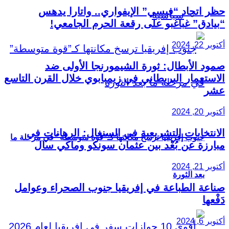
حظر اتحاد “فيسي” الإيفواري.. واتارا يدهس
سياسية
“بيادق” غباغبو على رقعة الحرم الجامعي!
أكتوبر 22, 2024
صمود الأبطال: ثورة الشيمورنجا الأولى ضد
الاستعمار البريطاني في زيمبابوي خلال القرن التاسع
عشر
أكتوبر 20, 2024
الانتخابات التشريعية في السنغال: الرهانات في
جنوب إفريقيا ترسخ مكانتها كـ”قوة متوسطة” في مرحلة ما
مبارزة عن بُعْد بين عثمان سونكو وماكي سال
أكتوبر 21, 2024
بعد الثورة
صناعة الطباعة في إفريقيا جنوب الصحراء وعوامل
دَفْعها
أكتوبر 6, 2024