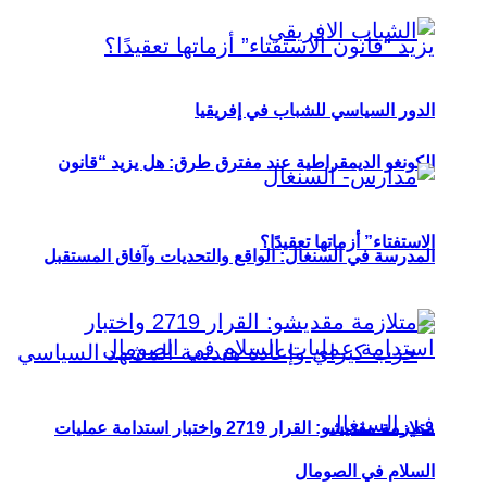
الدور السياسي للشباب في إفريقيا
الكونغو الديمقراطية عند مفترق طرق: هل يزيد “قانون
الاستفتاء” أزماتها تعقيدًا؟
المدرسة في السنغال: الواقع والتحديات وآفاق المستقبل
متلازمة مقديشو: القرار 2719 واختبار استدامة عمليات
السلام في الصومال