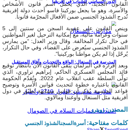
الدور السياسي للشباب في إفريقيا
القانون الجديد، الذي يحمل اسم قانون الأشخاص
والأسرة، وهو ما يجعل بوركينا فاسو أحدث دولة إفريقية
تُدرج الشذوذ الجنسي ضمن الأفعال المجرّمة قانونا.
وينص القانون على عقوبة السجن من سنتين إلى 5
سنوات وغرامة مالية، مع إمكانية الترحيل لغير المواطنين
في حال تكرار المخالفة.
وقال وزير العدل: “من يمارس
الشذوذ الجنسي سيُعرض على القضاء، وفي حال التكرار،
يُرحّل إذا لم يكن مواطنا بوركينيا”.
المدرسة في السنغال: الواقع والتحديات وآفاق المستقبل
وبعد إقراره في البرلمان يبقى القانون الآن بانتظار توقيع
قائد المجلس العسكري الحاكم، إبراهيم تراوري، الذي
تولّى السلطة عقب انقلاب عام 2022. وتُقدّم الحكومة
القانون باعتباره خطوة لتحديث قوانين الأسرة وتوضيح
قواعد الجنسية. يُذكر أن قوانين مشابهة تُطبّق في دول
أفريقية مثل السنغال وأوغندا ومالاوي.
المصدر:
رويترز
كلمات مفتاحية:
أسرة
السجن
الشذوذ الجنسي
Share
Tweet
Send