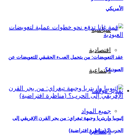
الأمريكي
سياسية
اقتصادية
عقد التعويضات: من يتحمل العبء الحقيقي للتعويضات عن
العبودية؟
اجتماعية
تقدير موقف
جميع المواد
إثيوبيا وإريتريا وجبهة تيغراي: من يجر القرن الإفريقي إلى
اجتماعي
الحرب؟ (مناظرة افتراضية)