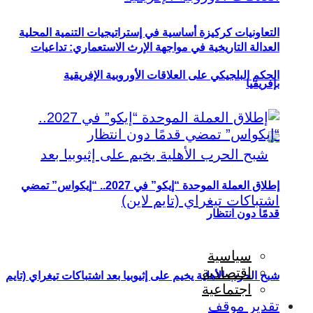
التعاونيات كركيزة أساسية في إستراتيجيات التنمية المحلية
العدالة التاريخية في مواجهة الإرث الاستعماري: تداعيات
الحكم البلجيكي على العلاقات الأوروبية الإفريقية
بإفريقيا
إطلاق العملة الموحدة “إيكو” في 2027.. “إيكواس” تمضي
قدمًا دون انتظار
سياسية
اقتصادية
شبح الحرب الأهلية يخيم على إثيوبيا بعد اشتباكات تيغراي (تايم
اجتماعية
تقدير موقف