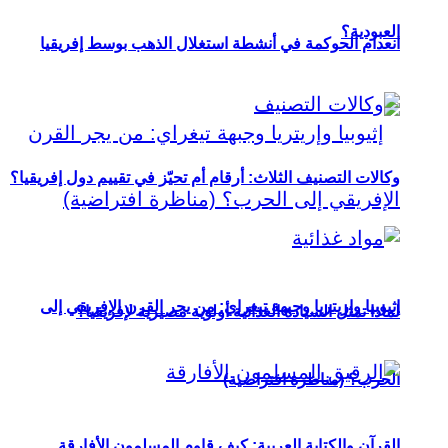
العبودية؟
انعدام الحوكمة في أنشطة استغلال الذهب بوسط إفريقيا
وكالات التصنيف الثلاث: أرقام أم تحيّز في تقييم دول إفريقيا؟
إثيوبيا وإريتريا وجبهة تيغراي: من يجر القرن الإفريقي إلى
لماذا تمثل السيادة الغذائية أولوية مصيرية لإفريقيا؟
الحرب؟ (مناظرة افتراضية)
القرآن والكتابة العربية: كيف قاوم المسلمون الأفارقة