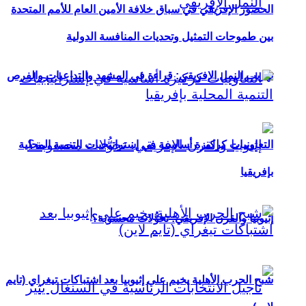
الحضور الإفريقي في سباق خلافة الأمين العام للأمم المتحدة
بين طموحات التمثيل وتحديات المنافسة الدولية
تهريب النمل الإفريقي: قراءة في المشهد والتداعيات والفرص
التعاونيات كركيزة أساسية في إستراتيجيات التنمية المحلية
بإفريقيا
إثيوبيا والقرن الإفريقي: تحوُّلات محسوبة؟
شبح الحرب الأهلية يخيم على إثيوبيا بعد اشتباكات تيغراي (تايم