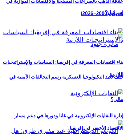
علاقة الذهب بالصراعات المسلحة والاقتصادات الموازية في
إسرائيل؟
إفريقيا (2000–2026)
بناء اقتصادات المعرفة في إفريقيا: السياسات والإستراتيجيات
اللازمة
كيف تعيد التكنولوجيا العسكرية رسم التحالفات الأمنية في
مالي؟
إدارة النفايات الإلكترونية في غانا ودورها في دعم مسار
الاقتصاد الأخضر في إفريقيا