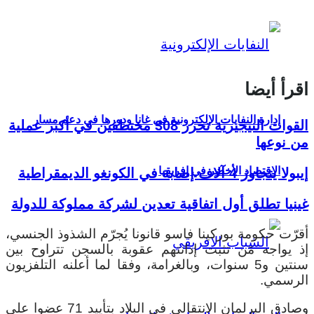
اقرأ أيضا
إدارة النفايات الإلكترونية في غانا ودورها في دعم مسار
القوات النيجيرية تحرر 308 مختطفين في أكبر عملية
من نوعها
الاقتصاد الأخضر في إفريقيا
إيبولا يتجاوز 4 آلاف إصابة في الكونغو الديمقراطية
غينيا تطلق أول اتفاقية تعدين لشركة مملوكة للدولة
أقرّت حكومة بوركينا فاسو قانونا يُجرّم الشذوذ الجنسي،
إذ يواجه مَن تثبت إدانتهم عقوبة بالسجن تتراوح بين
سنتين و5 سنوات، وبالغرامة، وفقا لما أعلنه التلفزيون
الرسمي.
وصادق البرلمان الانتقالي في البلاد بتأييد 71 عضوا على