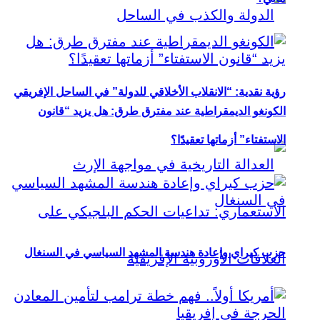
رؤية نقدية: “الانقلاب الأخلاقي للدولة” في الساحل الإفريقي
الكونغو الديمقراطية عند مفترق طرق: هل يزيد “قانون
الاستفتاء” أزماتها تعقيدًا؟
حزب كيراي وإعادة هندسة المشهد السياسي في السنغال