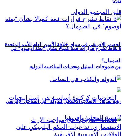
لاين)
الحضور الإفريقي في سباق خلافة الأمين العام للأمم المتحدة
8 نقاط تشرح قرارات قمة كمبالا بشأن “بعثة أوصوم” في
الصومال؟
بين طموحات التمثيل وتحديات المنافسة الدولية
رؤية نقدية: “الانقلاب الأخلاقي للدولة” في الساحل الإفريقي