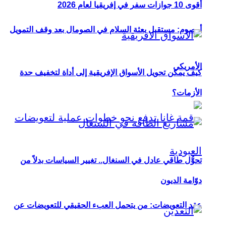
أقوى 10 جوازات سفر في إفريقيا لعام 2026
أوصوم: مستقبل بعثة السلام في الصومال بعد وقف التمويل
الأمريكي
كيف يمكن تحويل الأسواق الإفريقية إلى أداة لتخفيف حدة
الأزمات؟
تحوُّل طاقي عادل في السنغال.. تغيير السياسات بدلاً من
دوّامة الديون
عقد التعويضات: من يتحمل العبء الحقيقي للتعويضات عن