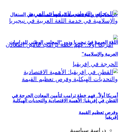
حزب كيراي وإعادة هندسة المشهد السياسي في السنغال
اللغة العربية في نيجيريا ودور “المجلس الوطني للدراسات
العربية والإسلامية”
أمريكا أولاً.. فهم خطة ترامب لتأمين المعادن الحرجة في
القطن في إفريقيا: الأهمية الاقتصادية والتحديات الهيكلية
وفرص تعظيم القيمة
إفريقيا
دراسة سياسية