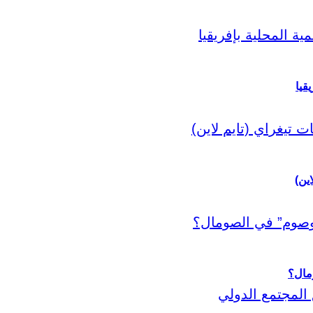
قيا
اين)