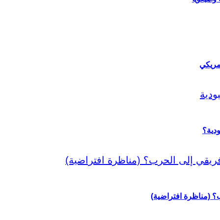
مريكي
دية؟
رب؟ (مناظرة افتراضية)