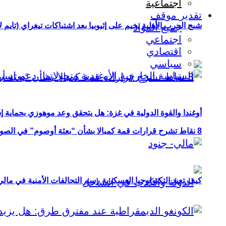
اجتماعية
تقدير موقف
شبح الحرب الأهلية يخيم على إثيوبيا بعد اشتباكات تيغراي (تايم ل
جميع المواد
اجتماعي
اقتصادي
سياسي
أوغندا والقوة الدولية في غزة: هل يتحقق وعد موهوزي بحماية إ
8 نقاط تشرح قرارات قمة كمبالا بشأن “بعثة أوصوم” في الصومال؟
كيف تعيد التكنولوجيا العسكرية رسم التحالفات الأمنية في مال