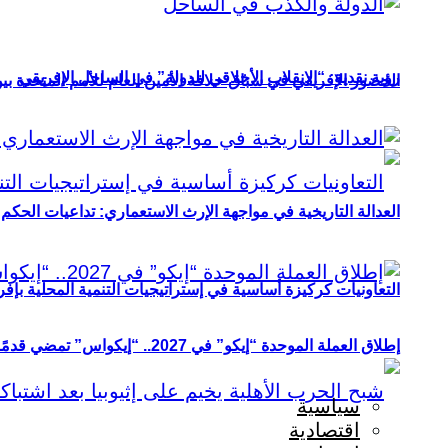
رؤية نقدية: “الانقلاب الأخلاقي للدولة” في الساحل الإفريقي
الحضور الإفريقي في سباق خلافة الأمين العام للأمم المتحدة ب
العدالة التاريخية في مواجهة الإرث الاستعماري: تداعيات الحكم ا
التعاونيات كركيزة أساسية في إستراتيجيات التنمية المحلية بإفري
إطلاق العملة الموحدة “إيكو” في 2027.. “إيكواس” تمضي قدمًا دون انتظار
سياسية
اقتصادية