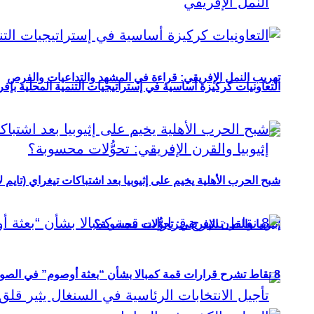
تهريب النمل الإفريقي: قراءة في المشهد والتداعيات والفرص
التعاونيات كركيزة أساسية في إستراتيجيات التنمية المحلية بإفري
شبح الحرب الأهلية يخيم على إثيوبيا بعد اشتباكات تيغراي (تايم ل
إثيوبيا والقرن الإفريقي: تحوُّلات محسوبة؟
8 نقاط تشرح قرارات قمة كمبالا بشأن “بعثة أوصوم” في الصومال؟