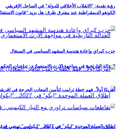
رؤية نقدية: “الانقلاب الأخلاقي للدولة” في الساحل الإفريقي
الكونغو الديمقراطية عند مفترق طرق: هل يزيد “قانون الاستفتاء” 
حزب كيراي وإعادة هندسة المشهد السياسي في السنغال
العدالة التاريخية في مواجهة الإرث الاستعماري: تداعيات الحكم ا
أمريكا أولاً.. فهم خطة ترامب لتأمين المعادن الحرجة في إفريقي
إطلاق العملة الموحدة “إيكو” في 2027.. “إيكواس” تمضي قدمًا دون انتظار
تقاطعات سياسات تراوري مع التيار الكيميتي: قراءة في خطاب و