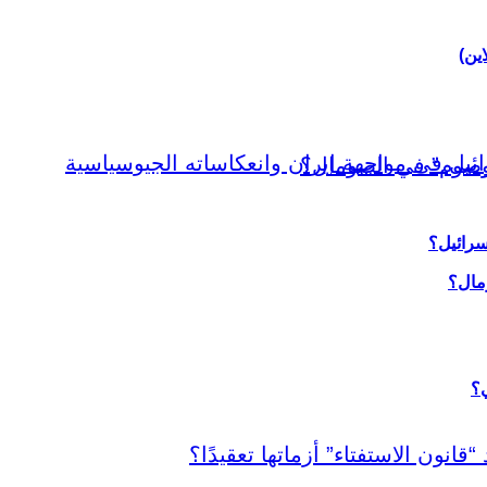
اين)
سرائيل؟
ي؟