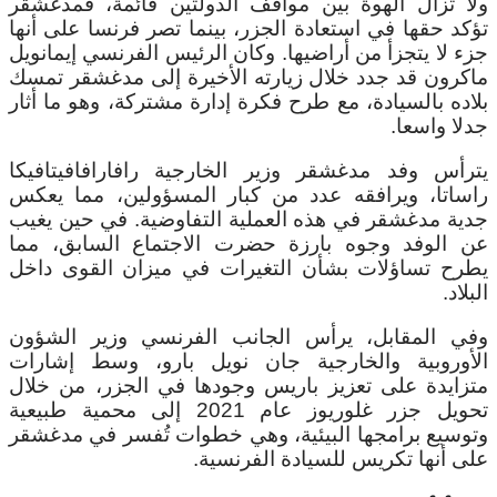
ولا تزال الهوة بين مواقف الدولتين قائمة، فمدغشقر
تؤكد حقها في استعادة الجزر، بينما تصر فرنسا على أنها
جزء لا يتجزأ من أراضيها. وكان الرئيس الفرنسي إيمانويل
ماكرون قد جدد خلال زيارته الأخيرة إلى مدغشقر تمسك
بلاده بالسيادة، مع طرح فكرة إدارة مشتركة، وهو ما أثار
جدلا واسعا.
يترأس وفد مدغشقر وزير الخارجية رافارافافيتافيكا
راساتا، ويرافقه عدد من كبار المسؤولين، مما يعكس
جدية مدغشقر في هذه العملية التفاوضية. في حين يغيب
عن الوفد وجوه بارزة حضرت الاجتماع السابق، مما
يطرح تساؤلات بشأن التغيرات في ميزان القوى داخل
البلاد.
وفي المقابل، يرأس الجانب الفرنسي وزير الشؤون
الأوروبية والخارجية جان نويل بارو، وسط إشارات
متزايدة على تعزيز باريس وجودها في الجزر، من خلال
تحويل جزر غلوريوز عام 2021 إلى محمية طبيعية
وتوسيع برامجها البيئية، وهي خطوات تُفسر في مدغشقر
على أنها تكريس للسيادة الفرنسية.