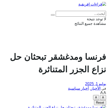
Eng
|
Fr
لا توجد نتيجة
مشاهدة جميع النتائج
فرنسا ومدغشقر تبحثان حل
نزاع الجزر المتناثرة
يوليو 1, 2025
الأخبار
,
أخبار سياسية
في
A
A
A
A
Reset