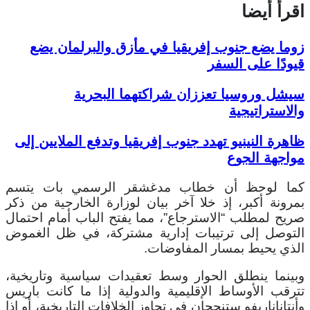
اقرأ أيضا
زوما يضع جنوب إفريقيا في مأزق والبرلمان يضع
قيودًا على السفر
سيشل وروسيا تعززان شراكتهما البحرية
والاستراتيجية
ظاهرة النينيو تهدد جنوب إفريقيا وتدفع الملايين إلى
مواجهة الجوع
كما لوحظ أن خطاب مدغشقر الرسمي بات يتسم
بمرونة أكبر، إذ خلا آخر بيان لوزارة الخارجية من ذكر
صريح لمطلب “الاسترجاع”، مما يفتح الباب أمام احتمال
التوصل إلى ترتيبات إدارية مشتركة، في ظل الغموض
الذي يحيط بمسار المفاوضات.
وبينما ينطلق الحوار وسط تعقيدات سياسية وتاريخية،
تترقب الأوساط الإقليمية والدولية إذا ما كانت باريس
وأنتاناناريفو ستنجحان في تجاوز الخلافات التاريخية، أو إذا