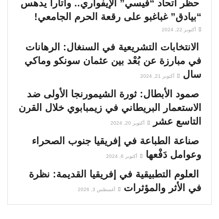
حظر اتحاد “فيسي” الإيفواري.. واتارا يدهس
“بيادق” غباغبو على رقعة الحرم الجامعي!
أكتوبر 22, 2024
الانتخابات التشريعية في السنغال: الرهانات
في مبارزة عن بُعْد بين عثمان سونكو وماكي
سال
أكتوبر 21, 2024
صمود الأبطال: ثورة الشيمورنجا الأولى ضد
الاستعمار البريطاني في زيمبابوي خلال القرن
التاسع عشر
أكتوبر 20, 2024
صناعة الطباعة في إفريقيا جنوب الصحراء
وعوامل دَفْعها
أكتوبر 6, 2024
العلوم التطبيقية في إفريقيا القديمة: نظرة
في الأثر والمؤثرات
أغسطس 3, 2026