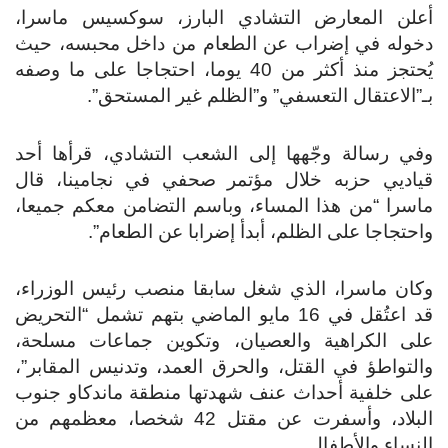
أعلن المعارض التشادي البارز، سوكسيس ماسرا،
دخوله في إضراب عن الطعام من داخل محبسه، حيث
يُحتجز منذ أكثر من 40 يوما، احتجاجا على ما وصفه
بـ”الاعتقال التعسفي” و”الظلم غير المستحق”.
وفي رسالة وجّهها إلى الشعب التشادي، قرأها أحد
قياديي حزبه خلال مؤتمر صحفي في نجامينا، قال
ماسرا “من هذا المساء، وباسم التضامن معكم جميعا،
واحتجاجا على الظلم، أبدأ إضرابا عن الطعام”.
وكان ماسرا، الذي شغل سابقا منصب رئيس الوزراء،
قد اعتُقل في 16 مايو الماضي بتهم تشمل “التحريض
على الكراهية والعصيان، وتكوين جماعات مسلحة،
والتواطؤ في القتل، والحرق العمد، وتدنيس المقابر”،
على خلفية أحداث عنف شهدتها منطقة ماندكاو جنوب
البلاد، وأسفرت عن مقتل 42 شخصا، معظمهم من
النساء والأطفال.