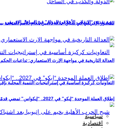
رؤية نقدية: “الانقلاب الأخلاقي للدولة” في الساحل الإفريقي
الحضور الإفريقي في سباق خلافة الأمين العام للأمم المتحدة ب
العدالة التاريخية في مواجهة الإرث الاستعماري: تداعيات الحكم ا
التعاونيات كركيزة أساسية في إستراتيجيات التنمية المحلية بإفري
إطلاق العملة الموحدة “إيكو” في 2027.. “إيكواس” تمضي قدمًا دون انتظار
سياسية
اقتصادية