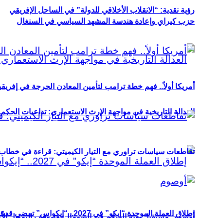
رؤية نقدية: “الانقلاب الأخلاقي للدولة” في الساحل الإفريقي
حزب كيراي وإعادة هندسة المشهد السياسي في السنغال
أمريكا أولاً.. فهم خطة ترامب لتأمين المعادن الحرجة في إفريقي
العدالة التاريخية في مواجهة الإرث الاستعماري: تداعيات الحكم ا
تقاطعات سياسات تراوري مع التيار الكيميتي: قراءة في خطاب و
إطلاق العملة الموحدة “إيكو” في 2027.. “إيكواس” تمضي قدمًا دون انتظار
أوصوم: مستقبل بعثة السلام في الصومال بعد وقف التمويل الأ