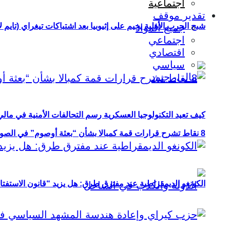
اجتماعية
تقدير موقف
شبح الحرب الأهلية يخيم على إثيوبيا بعد اشتباكات تيغراي (تايم ل
جميع المواد
اجتماعي
اقتصادي
سياسي
كيف تعيد التكنولوجيا العسكرية رسم التحالفات الأمنية في مال
8 نقاط تشرح قرارات قمة كمبالا بشأن “بعثة أوصوم” في الصومال؟
الكونغو الديمقراطية عند مفترق طرق: هل يزيد “قانون الاستفتاء” 