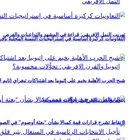
تهريب النمل الإفريقي: قراءة في المشهد والتداعيات والفرص
التعاونيات كركيزة أساسية في إستراتيجيات التنمية المحلية بإفري
شبح الحرب الأهلية يخيم على إثيوبيا بعد اشتباكات تيغراي (تايم ل
إثيوبيا والقرن الإفريقي: تحوُّلات محسوبة؟
8 نقاط تشرح قرارات قمة كمبالا بشأن “بعثة أوصوم” في الصومال؟