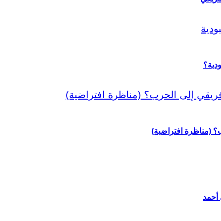
دية؟
رب؟ (مناظرة افتراضية)
 أحمد