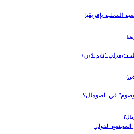
قيا
اين)