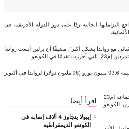
جع التزاماتها الحالية ردًا على دور الدولة الأفريقية في
ألمانية.
ثنائي مع رواندا بشكل أكبر”، مضيفًا أن برلين أبلغت رواندا
ا في الكونغو.
وفقًا للوزارة، تعهدت ألمانيا آخر مرة بتقديم مساعدات بقيمة 93.6 مليون يورو (98 مليون دولار) لرواندا في أكتوبر
وتواجه رواندا ضغوطًا عالمية بسبب مزاعم بأنها تدعم جماعة إم23
اقرأ أيضا
 الكونغو
إيبولا يتجاوز 4 آلاف إصابة في
الكونغو الديمقراطية
ويل الأمد