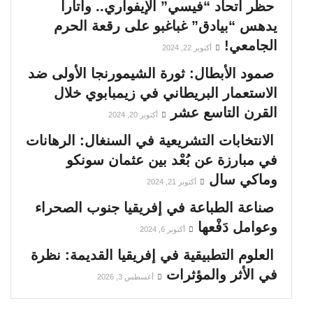
حظر اتحاد “فيسي” الإيفواري.. واتارا
يدهس “بيادق” غباغبو على رقعة الحرم
الجامعي!
أكتوبر 22, 2024
صمود الأبطال: ثورة الشيمورنجا الأولى ضد
الاستعمار البريطاني في زيمبابوي خلال
القرن التاسع عشر
أكتوبر 20, 2024
الانتخابات التشريعية في السنغال: الرهانات
في مبارزة عن بُعْد بين عثمان سونكو
وماكي سال
أكتوبر 21, 2024
صناعة الطباعة في إفريقيا جنوب الصحراء
وعوامل دَفْعها
أكتوبر 6, 2024
العلوم التطبيقية في إفريقيا القديمة: نظرة
في الأثر والمؤثرات
أغسطس 3, 2026