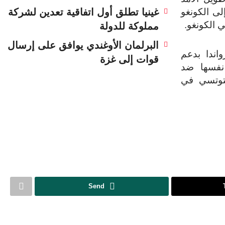
غينيا تطلق أول اتفاقية تعدين لشركة
في امتداد الإبادة الجماعية في رواندا عام 1994 إلى الكونغو
 الكونغو.
مملوكة للدولة
البرلمان الأوغندي يوافق على إرسال
واندا بدعم
قوات إلى غزة
 نفسها ضد
لتوتسي في
Send