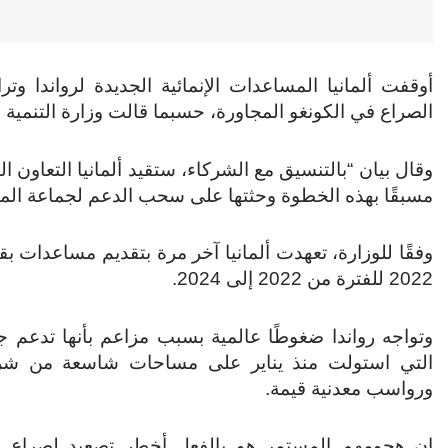
أوقفت ألمانيا المساعدات الإنمائية الجديدة لرواندا وترا
الصراع في الكونغو المجاورة، حسبما قالت وزارة التنمية ال
وقال بيان “بالتنسيق مع الشركاء، ستقيد ألمانيا التعاون ال
مسبقًا بهذه الخطوة وحثتها على سحب الدعم لجماعة المتمردين إم23، التي أحرزت تقدمً
2022 للفترة من 2022 إلى 2024.
التي استولت منذ يناير على مساحات شاسعة من شرق
ورواسب معدنية قيمة.
إن هجومهم المستمر هو بالفعل أخطر تصعيد لصراع ط