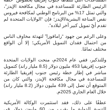
الرئيس الطارئة للمساعدة في مجال مكافحة الإيدز”،
والتي تمثل 17% من البرنامج الوطني لمكافحة فيروس
نقص المناعة البشرية/الإيدز؛ فإن “الولايات المتحدة لم
تقدم أيّ تمويل كبير آخر لبلاده”.
وعلى الرغم من جهود “رامافوزا” لتهدئة مخاوف الناس
من احتمال فقدان التمويل الأمريكي؛ إلا أن الواقع
مختلف تمامًا.
وللتذكير، ففي عام 2024م، منحت الولايات المتحدة
جنوب إفريقيا 453 مليون دولار (8.5 مليار راند) كتمويل
مباشر في إطار خطة رئيس جنوب إفريقيا الطارئة
للمساعدة في مجال مكافحة الإيدز، والتي كان من
المتوقع أن تصل إلى 439 مليون دولار (8.2 مليار راند)
خلال العام الجاري 2025م.
عطفًا على ذلك، فقد استثمرت الوكالة الأمريكية
للتنمية الدولية ما يقرب من 60 مليون دولار في