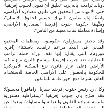
دونالد ترامب، بأنه يريد “تعليق أيّ تمويل لجنوب إفريقيا”
حتى الانتهاء من التحقيق في قانون مصادرة الأراضي،
واصفًا إياه بقانون “انتهاك جسيم لحقوق الإنسان”،
ومتَّهمًا حكومة جنوب إفريقيا “بمصادرة الأراضي،
وإساءة معاملة فئات معينة من الناس”.
وقد دحض مسؤولون حكوميون ومنظمات المجتمع
المدني في البلاد مزاعم ترامب، باستثناء (أفري
فوروم)، التي يقال: إنها تقف وراء حملة ترامب
التضليلية ضد جنوب إفريقيا. ويسمح قانون نزع ملكية
الأراضي (على غرار قانون نزع الملكية الأمريكي)
للحكومة بالحصول على الأراضي الخاصة للاستخدام
العام، بشرط دفع أجور عادلة للمالكين.
وكان رد رئيس جنوب إفريقيا سيريل رامافوزا محسوبًا؛
فقد صرّح بأن جنوب إفريقيا “ديمقراطية دستورية
ملتزمة بسيادة القانون والعدالة والمساواة”، وبعيدًا عن
المساعدات التي تتلقاها جنوب إفريقيا بخصوص “خطة