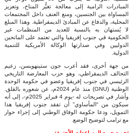
المبادرات الرامية إلى معالجة تغيُّر المناخ، وتعزيز
المساواة بين الجنسين، ومنع العنف داخل المجتمعات
المحلية، والدفاع عن المبادئ الديمقراطية. وهذا المبلغ
لا يُستهان به بالنسبة للعديد من المنظمات غير
الحكومية في جنوب إفريقيا والتي تعتمد على المانحين
الدوليين وفي صدارتها الوكالة الأمريكية للتنمية
الدولية.
من جهة أخرى، فقد أعرب جون ستينهويسن، زعيم
التحالف الديمقراطي، وهو حزب المعارضة التاريخي
الرئيسي في جنوب إفريقيا وعضو في حكومة الوحدة
الوطنية (GNU) منذ عام 2024م، عن شعوره بالقلق.
وأشار في تصريحات له -يوم 4 فبراير 2025م-، إلى أنه
سيكون من “المأساوي” أن تفقد جنوب إفريقيا هذا
التمويل، ودعا حكومة الوفاق الوطني إلى إجراء حوار
مع ترامب لتوضيح الوضع.
تجميد جميع المساعدات الأجنبية: