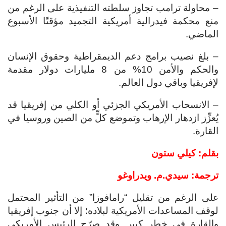
– محاولة ترامب تجاوز سلطته التنفيذية على الرغم من
منع محكمة فيدرالية أمريكية التجميد مؤقتًا الأسبوع
الماضي.
– بلغ نصيب برامج دعم الديمقراطية وحقوق الإنسان
والحكم والأمن 10% من 8 مليارات دولار مقدمة
لإفريقيا وباقي دول العالم.
– الانسحاب الأمريكي الجزئي أو الكلي من إفريقيا قد
يُعزِّز ازدهار الإرهاب وتموضع كلٍّ من الصين وروسيا في
القارة.
بقلم: كيلي ستون
ترجمة: سيدي.م. ويدراوغو
على الرغم من تقليل “رامافوزا” من التأثير المحتمل
لوقف المساعدات الأمريكية لبلاده؛ إلا أن جنوب إفريقيا
والقارة في خطر كبير. وقد صرّح الرئيس الأمريكي