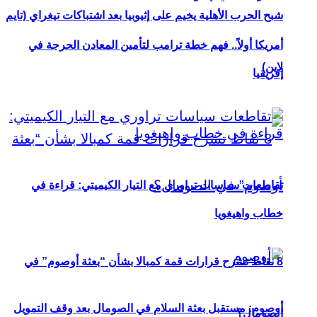
شبح الحرب الأهلية يخيم على إثيوبيا بعد اشتباكات تيغراي (تايم
أمريكا أولاً.. فهم خطة ترامب لتأمين المعادن الحرجة في
لاين)
إفريقيا
تقاطعات سياسات تراوري مع التيار الكيميتي: قراءة في
خطاب واهيغويا
8 نقاط تشرح قرارات قمة كمبالا بشأن “بعثة أوصوم” في
أوصوم: مستقبل بعثة السلام في الصومال بعد وقف التمويل
الصومال؟