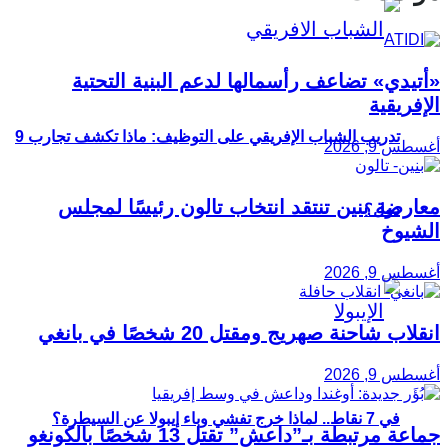
«أتيدي» تضاعف رأسمالها لدعم البنية التحتية
الإفريقية
تدريب الشباب الإفريقي على التوظيف: ماذا تكشف تجارب 9
أغسطس 9, 2026
معارضة بنين تنتقد انتخاب تالون رئيسًا لمجلس
دول؟
الشيوخ
أغسطس 9, 2026
انقلاب شاحنة صهريج ومقتل 20 شخصًا في بانغي
أغسطس 9, 2026
في 7 نقاط.. لماذا خرج تفشي وباء إيبولا عن السيطرة؟
جماعة مرتبطة بـ”داعش” تقتل 13 شخصًا بالكونغو