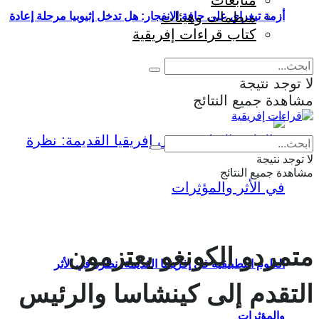
متابعات
منظمات وهيئات
أزمة تيغراي على حافة الانفجار: هل تدخل إثيوبيا مرحلة إعادة
كتاب قراءات إفريقية
إنتاج الحرب؟
لا توجد نتيجة
مشاهدة جميع النتائج
Eng
|
Fr
لا توجد نتيجة
مشاهدة جميع النتائج
متمردو الكونغو يعتزمون
العلوم التطبيقية في إفريقيا القديمة: نظرة في الأثر
التقدم إلى كينشاسا والرئيس
والمؤثرات