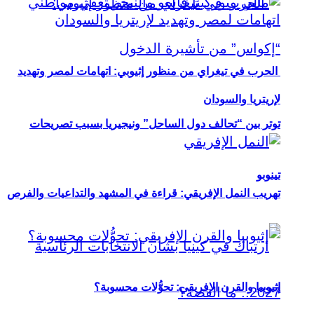
الحرب في تيغراي من منظور إثيوبي: اتهامات لمصر وتهديد
لإريتريا والسودان
توتر بين “تحالف دول الساحل” ونيجيريا بسبب تصريحات
تينوبو
تهريب النمل الإفريقي: قراءة في المشهد والتداعيات والفرص
إثيوبيا والقرن الإفريقي: تحوُّلات محسوبة؟