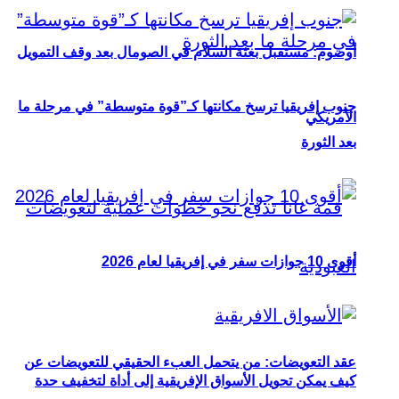
أوصوم: مستقبل بعثة السلام في الصومال بعد وقف التمويل
جنوب إفريقيا ترسخ مكانتها كـ”قوة متوسطة” في مرحلة ما
الأمريكي
بعد الثورة
أقوى 10 جوازات سفر في إفريقيا لعام 2026
عقد التعويضات: من يتحمل العبء الحقيقي للتعويضات عن
كيف يمكن تحويل الأسواق الإفريقية إلى أداة لتخفيف حدة