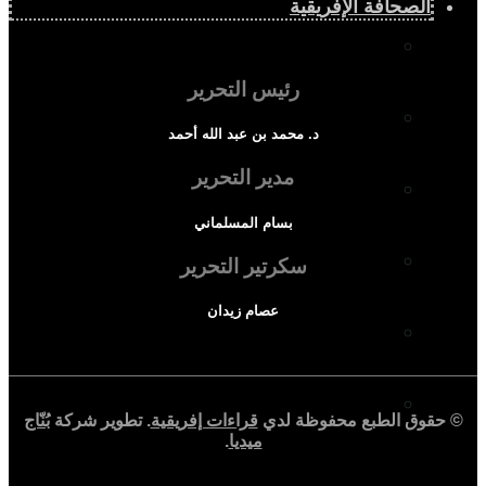
الصحافة الإفريقية
حوارات وتحقيقات
رئيس التحرير
شخصيات
د. محمد بن عبد الله أحمد
مدير التحرير
قراءات تاريخية
بسام المسلماني
متابعات
سكرتير التحرير
عصام زيدان
منظمات وهيئات
كتاب قراءات إفريقية
© حقوق الطبع محفوظة لدي
قراءات إفريقية
. تطوير شركة
بُنّاج
ميديا
.