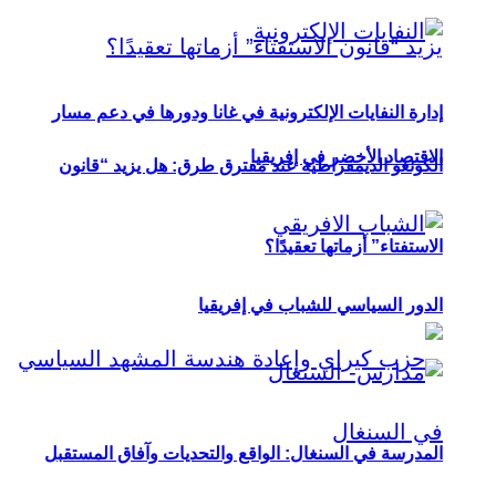
إدارة النفايات الإلكترونية في غانا ودورها في دعم مسار
الاقتصاد الأخضر في إفريقيا
الكونغو الديمقراطية عند مفترق طرق: هل يزيد “قانون
الاستفتاء” أزماتها تعقيدًا؟
الدور السياسي للشباب في إفريقيا
المدرسة في السنغال: الواقع والتحديات وآفاق المستقبل