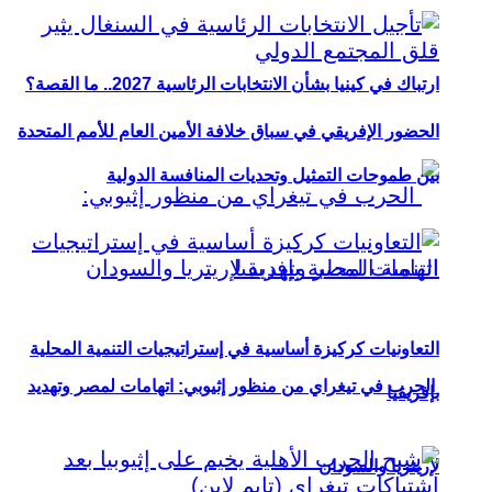
ارتباك في كينيا بشأن الانتخابات الرئاسية 2027.. ما القصة؟
الحضور الإفريقي في سباق خلافة الأمين العام للأمم المتحدة
بين طموحات التمثيل وتحديات المنافسة الدولية
التعاونيات كركيزة أساسية في إستراتيجيات التنمية المحلية
الحرب في تيغراي من منظور إثيوبي: اتهامات لمصر وتهديد
بإفريقيا
لإريتريا والسودان