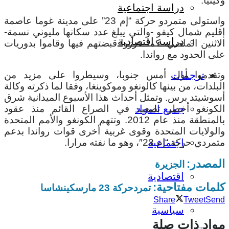
وكينيا.
دراسة اجتماعية
واستولى متمردو حركة “إم 23” على مدينة غوما عاصمة
إقليم شمال كيفو -والتي يبلغ عدد سكانها مليوني نسمة-
دراسة اقتصادية
الاثنين الماضي، كما عززوا قبضتهم فيها وقاموا بدوريات
على الحدود مع رواندا.
وتقدموا أول أمس جنوبا، وسيطروا على مزيد من
ترجمات
البلدات، من بينها كالونغو وموكوينغا، وفقا لما ذكرته وكالة
أسوشيتد برس.
وتمثل أحداث هذا الأسبوع الميدانية شرق
الكونغو أخطر تصعيد في الصراع القائم منذ عقود
جميع المواد
بالمنطقة منذ عام 2012.
وتتهم الكونغو والأمم المتحدة
والولايات المتحدة وقوى غربية أخرى قوات رواندا بدعم
متمردي حركة “إم 23″، وهو ما نفته مرارا.
اجتماعية
المصدر:
الجزيرة
اقتصادية
كلمات مفتاحية:
تمرد
حركة 23 مارس
كينشاسا
Share
Tweet
Send
سياسية
مواد ذات صلة