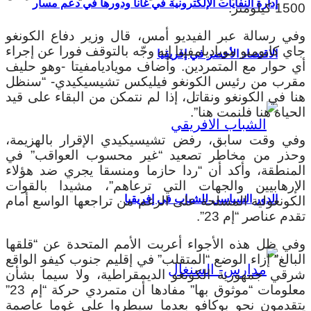
إدارة النفايات الإلكترونية في غانا ودورها في دعم مسار
1500 كيلومتر.
وفي رسالة عبر الفيديو أمس، قال وزير دفاع الكونغو
جاي كابومبو موياديامفيتا إنه وجّه بالتوقف فورا عن إجراء
الاقتصاد الأخضر في إفريقيا
أي حوار مع المتمردين.
وأضاف موياديامفيتا -وهو حليف
مقرب من رئيس الكونغو فيليكس تشيسيكيدي- “سنظل
هنا في الكونغو ونقاتل، إذا لم نتمكن من البقاء على قيد
الحياة هنا فلنمت هنا”.
وفي وقت سابق، رفض تشيسيكيدي الإقرار بالهزيمة،
وحذر من مخاطر تصعيد “غير محسوب العواقب” في
المنطقة، وأكد أن “ردا حازما ومنسقا يجري ضد هؤلاء
الإرهابيين والجهات التي ترعاهم”، مشيدا بالقوات
الدور السياسي للشباب في إفريقيا
الكونغولية المسلحة على الرغم من تراجعها الواسع أمام
تقدم عناصر “إم 23”.
وفي ظل هذه الأجواء أعربت الأمم المتحدة عن “قلقها
البالغ” إزاء الوضع “المتقلب” في إقليم جنوب كيفو الواقع
شرقي جمهورية الكونغو الديمقراطية، ولا سيما بشأن
معلومات “موثوق بها” مفادها أن متمردي حركة “إم 23”
يتقدمون نحو بوكافو بعدما سيطروا على غوما عاصمة