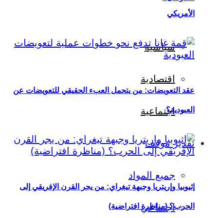
الأمريكي
سياسية
اقتصادية
عقد التعويضات: من يتحمل العبء الحقيقي للتعويضات عن
العبودية؟
اجتماعية
تقدير موقف
جميع المواد
إثيوبيا وإريتريا وجبهة تيغراي: من يجر القرن الإفريقي إلى
اجتماعي
الحرب؟ (مناظرة افتراضية)