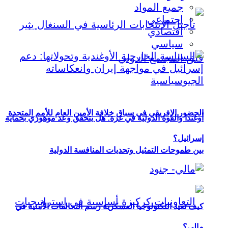
جميع المواد
اجتماعي
اقتصادي
سياسي
الحضور الإفريقي في سباق خلافة الأمين العام للأمم المتحدة
أوغندا والقوة الدولية في غزة: هل يتحقق وعد موهوزي بحماية
إسرائيل؟
بين طموحات التمثيل وتحديات المنافسة الدولية
كيف تعيد التكنولوجيا العسكرية رسم التحالفات الأمنية في
مالي؟