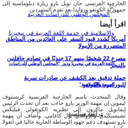
الخارجية الفرنسي جان نويل بارو زيارة دبلوماسية إلى
جمهورية الكونغو ورواندا بعد تقدم المتمردين.
اقرأ أيضا
أمريكا تُشدد قيود السفر على العائدين من المناطق
المتضررة من الإيبولا
مصرع 22 شخصًا بينهم 17 جنديًا في تصادم حافلتين
اللغة العربية في نيجيريا ودور “المجلس الوطني للدراسات
بالنيجر
حملة تدقيق بعد الكشف عن صادرات سرية
لليورانيوم بالكونغو
العربية والإسلامية”
وقال المتحدث باسم الخارجية الفرنسية كريستوف
ليموين إن مهمة الوزير بارو جاءت بعد أن تحدث الرئيس
إيمانويل ماكرون إلى نظيريه الكونغولي فيليكس
دراسة سياسية
تشيسيكيدي والرواندي بول كاغامي. وأضاف أن مهمة
بارو تستهدف دعم جهود الوساطة الجارية حاليا في أنغولا