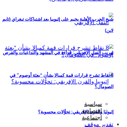
شبح الحرب الأهلية يخيم على إثيوبيا بعد اشتباكات تيغراي (تايم
لاين)
تهريب النمل الإفريقي: قراءة في المشهد والتداعيات والفرص
8 نقاط تشرح قرارات قمة كمبالا بشأن “بعثة أوصوم” في
الصومال؟
سياسية
اقتصادية
إثيوبيا والقرن الإفريقي: تحوُّلات محسوبة؟
اجتماعية
تقدير موقف