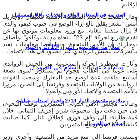
الإقليم.
المدرسة في السنغال: الواقع والتحديات وآفاق المستقبل
وقال المتحدث باسم المنظمة الأممية ستيفان دوجاريك
أمس “نشعر بقلق بالغ إزاء الوضع في جنوب كيفو، والذي
لا يزال متقلبا للغاية، مع ورود معلومات موثوق بها عن
تقدم سريع لحركة “إم 23″ باتجاه مدينة بوكافو”. وأضاف
دوجاريك أن الأمم المتحدة لديها أيضا معلومات تفيد
بـ”تحركات للجيش الرواندي عبر الحدود في هذا الاتجاه”.
وأثارت سيطرة الحركة المدعومة من الجيش الرواندي
على غوما في أعقاب هجوم لم يستغرق سوى بضعة
أسابيع نداءات عدة لوضع حد للمعارك وسحب القوات
الرواندية من الولايات المتحدة وفرنسا إلى الصين، مرورا
بالأمم المتحدة والاتحاد الأوروبي وأنغولا.
متلازمة مقديشو: القرار 2719 واختبار استدامة عمليات
وطالب مجلس الأمن الدولي المتمردين بوقف الهجوم،
في حين دعت دول مجموعة شرق إفريقيا الثماني -خلال
قمة طارئة- إلى وقف فوري لإطلاق النار، كما طالبت
كينشاسا بالتفاوض مع المتمردين.
السلام في الصومال
وتسعى فرنسا إلى منع مزيد من التصعيد، وأجرى وزير