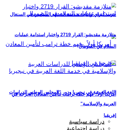
حزب كيراي وإعادة هندسة المشهد السياسي في السنغال
متلازمة مقديشو: القرار 2719 واختبار استدامة عمليات
السلام في الصومال
اللغة العربية في نيجيريا ودور “المجلس الوطني للدراسات
أمريكا أولاً.. فهم خطة ترامب لتأمين المعادن الحرجة في
العربية والإسلامية”
إفريقيا
دراسة سياسية
دراسة اجتماعية