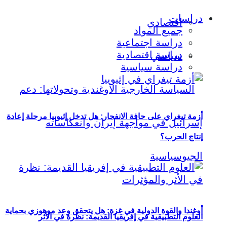
دراسات
اقتصادي
جميع المواد
دراسة اجتماعية
دراسة اقتصادية
سياسي
دراسة سياسية
أزمة تيغراي على حافة الانفجار: هل تدخل إثيوبيا مرحلة إعادة
إنتاج الحرب؟
أوغندا والقوة الدولية في غزة: هل يتحقق وعد موهوزي بحماية
العلوم التطبيقية في إفريقيا القديمة: نظرة في الأثر