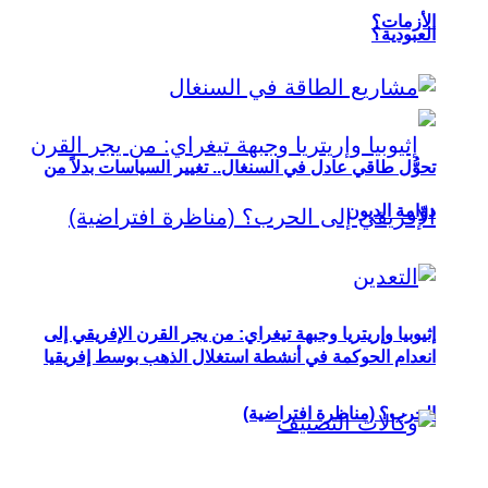
الأزمات؟
العبودية؟
تحوُّل طاقي عادل في السنغال.. تغيير السياسات بدلاً من
دوّامة الديون
إثيوبيا وإريتريا وجبهة تيغراي: من يجر القرن الإفريقي إلى
انعدام الحوكمة في أنشطة استغلال الذهب بوسط إفريقيا
الحرب؟ (مناظرة افتراضية)