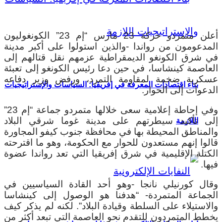
أعلن متمردو حركة 23 مارس “إم 23” الكونغوليون
المدعومون من رواندا -والذين استولوا على أكبر مدينة
في شرق الكونغو الديمقراطية عزمهم نقل قتالهم إلى
العاصمة كينشاسا، في حين دعا رئيس الكونغو إلى تعبئة
عسكرية ضخمة لمقاومة التمرد، ورفض وزير دفاعه
بناء اقتصادات المعرفة في إفريقيا: السياسات والإستراتيجيات
الدعوات إلى الحوار.
وفي إحاطة إعلامية سعى خلالها متمردو جماعة “إم 23”
إلى تأكيد سيطرتهم على مدينة غوما شرقي البلاد
اللازمة
والمناطق المحيطة بها في محافظة جنوب كيفو المجاورة
قالوا إنهم مستعدون للحوار مع الحكومة، وهو ما اقترحته
الكتلة الإقليمية في شرق إفريقيا التي تعد رواندا عضوة
فيها.
وقال كورنيلي نانجا -وهو أحد القادة السياسيين في
الجماعة المتمردة- “هدفنا هو الوصول إلى كينشاسا
والاستيلاء على السلطة وقيادة البلاد”. لكنه لم يذكر كيف
يخطط المتمردون للتقدم نحو العاصمة التي تبعد أكثر من