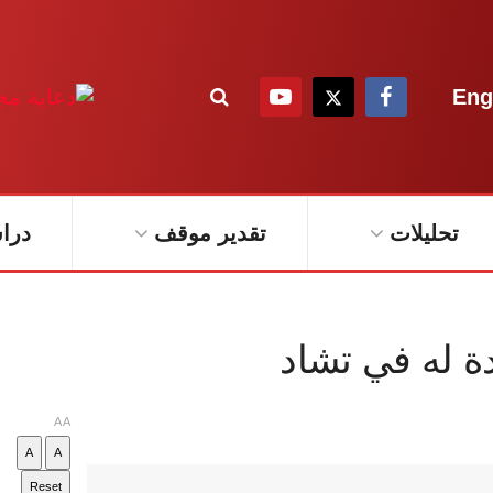
Eng
تحليلات
تقدير موقف
درا
ة له في تشاد
A
A
A
A
Reset