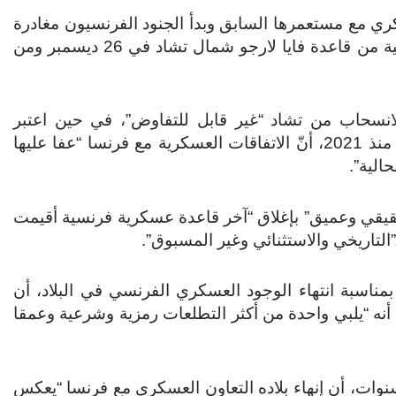
كري مع مستعمرها السابق وبدأ الجنود الفرنسيون مغادرة
هذا البلد في أواخر ديسمبر. كما انسحبت القوات الفرنسية من قاعدة فايا لارجو شمال تشاد في 26 ديسمبر ومن
لانسحاب من تشاد “غير قابل للتفاوض”، في حين اعتبر
الرئيس التشادي محمد إدريس ديبي الذي يتولى السلطة منذ 2021، أنّ الاتفاقات العسكرية مع فرنسا “عفا عليها
الية”.
قيقي وعميق” بإغلاق “آخر قاعدة عسكرية فرنسية أقيمت
بمناسبة انتهاء الوجود العسكري الفرنسي في البلاد، أن
ا أنه “يلبي واحدة من أكثر التطلعات رمزية وشرعية وعمقا
ح الرئيس المنتخب شهر مايو الماضي لولاية من 5 سنوات، أن إنهاء بلاده التعاون العسكري مع فرنسا “يعكس