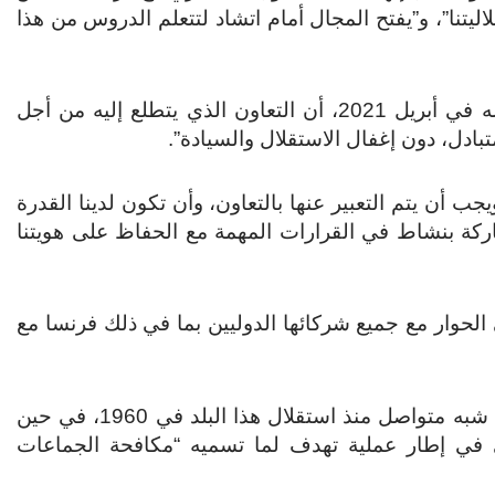
لاليتنا”، و”يفتح المجال أمام اتشاد لتتعلم الدروس من هذا
وأبرز محمد ديبي الذي خلف والده في السلطة بعد مقتله في أبريل 2021، أن التعاون الذي يتطلع إليه من أجل
متبادل، دون إغفال الاستقلال والسيادة”.
جب أن يتم التعبير عنها بالتعاون، وأن تكون لدينا القدرة
ركة بنشاط في القرارات المهمة مع الحفاظ على هويتنا
حوار مع جميع شركائها الدوليين بما في ذلك فرنسا مع
وتمركز جنود وطائرات مقاتلة من فرنسا في تشاد بشكل شبه متواصل منذ استقلال هذا البلد في 1960، في حين
 ما يصل إلى 5 آلاف عسكري في إطار عملية تهدف لما تسميه “مكافحة الجماعات