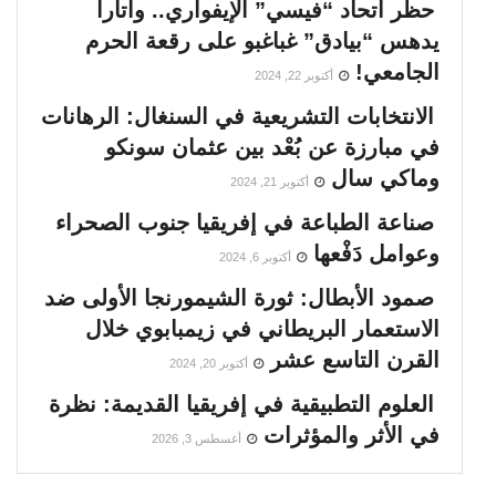
حظر اتحاد “فيسي” الإيفواري.. واتارا
يدهس “بيادق” غباغبو على رقعة الحرم
الجامعي!
أكتوبر 22, 2024
الانتخابات التشريعية في السنغال: الرهانات
في مبارزة عن بُعْد بين عثمان سونكو
وماكي سال
أكتوبر 21, 2024
صناعة الطباعة في إفريقيا جنوب الصحراء
وعوامل دَفْعها
أكتوبر 6, 2024
صمود الأبطال: ثورة الشيمورنجا الأولى ضد
الاستعمار البريطاني في زيمبابوي خلال
القرن التاسع عشر
أكتوبر 20, 2024
العلوم التطبيقية في إفريقيا القديمة: نظرة
في الأثر والمؤثرات
أغسطس 3, 2026