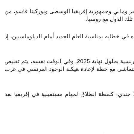
ت 4 دول أخرى هي النيجر ومالي وجمهورية إفريقيا الوسطى وبوركينا فاسو، من
لك الدول مع روسيا.
 في خطابه بمناسبة العام الجديد أمام الدبلوماسيين، إذ
كما تجري السنغال مفاوضات بشأن انسحاب القوات الفرنسية بحلول نهاية 2025. وفي الوقت نفسه، يتم تقليص
 يتماشى مع خطة لإعادة هيكلة الوجود الفرنسي في غرب
ويجري تطوير قاعدة فرنسية في جيبوتي تستقبل 1500 جندي، كنقطة انطلاق لمهام مستقبلية في إفريقيا بعد