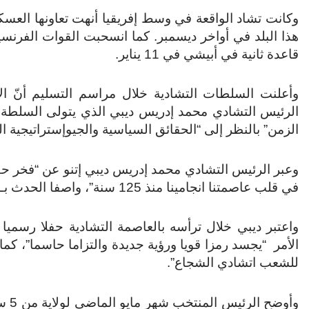
وكانت تشاد الواقعة في وسط إفريقيا أنهت تعاونها العس
قاعدة ثانية في أبيشي في 11 يناير.
وأعلنت السلطات التشادية خلال مراسم التسليم أنّ ا
الزمن” بالنظر إلى “الحقائق السياسية والجيوإستراتيجية الح
وعبر الرئيس التشادي محمد إدريس ديبي إتنو عن “فخر ح
في قلب عاصمتنا انجامينا منذ 125 سنة”، واصفا الحدث بـ”التاريخي والاستثنائي وغير المسبوق”.
واعتبر ديبي خلال ترأسه بالعاصمة التشادية حفلا رسميا 
الأمر “يجسد رمزا قويا ورؤية جديدة والتزاما حاسما”، كم
للشعب اتشادي الشجاع”.
وأوض