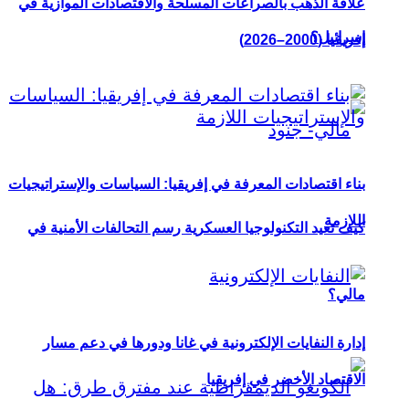
علاقة الذهب بالصراعات المسلحة والاقتصادات الموازية في
إسرائيل؟
إفريقيا (2000–2026)
بناء اقتصادات المعرفة في إفريقيا: السياسات والإستراتيجيات
اللازمة
كيف تعيد التكنولوجيا العسكرية رسم التحالفات الأمنية في
مالي؟
إدارة النفايات الإلكترونية في غانا ودورها في دعم مسار
الاقتصاد الأخضر في إفريقيا