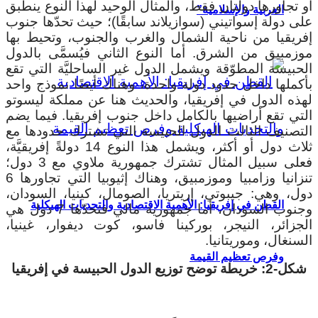
أو تجاورها دولتان فقط، والمثال الوحيد لهذا النوع ينطبق
العربية والإسلامية”
على دولة إسواتيني (سوازيلاند سابقًا)؛ حيث تحدّها جنوب
إفريقيا من ناحية الشمال والغرب والجنوب، وتحيط بها
موزمبيق من الشرق. أما النوع الثاني فيُسمَّى بالدول
الحبيسة المطوّقة ويشمل الدول غير الساحليَّة التي تقع
بأكملها داخل حدود دولة واحدة، وهناك أيضًا نموذج واحد
لهذه الدول في إفريقيا، والحديث هنا عن مملكة ليسوتو
التي تقع أراضيها بالكامل داخل جنوب إفريقيا. فيما يضم
التصنيف الثالث الدول الحبيسة التي تشترك حدودها مع
ثلاث دول أو أكثر، ويشمل هذا النوع 14 دولةً إفريقيَّة،
فعلى سبيل المثال تشترك جمهورية ملاوي مع 3 دول؛
تنزانيا وزامبيا وموزمبيق، وهناك إثيوبيا التي تجاورها 6
دول، وهي: جيبوتي، إريتريا، الصومال، كينيا، السودان،
القطن في إفريقيا: الأهمية الاقتصادية والتحديات الهيكلية
وجنوب السودان، أما جمهورية مالي فتحدّها 7 دول هي
الجزائر، النيجر، بوركينا فاسو، كوت ديفوار، غينيا،
السنغال، وموريتانيا.
وفرص تعظيم القيمة
شكل-2: خريطة توضح توزيع الدول الحبيسة في إفريقيا