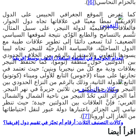
بالحزام النحاسي(
[6]
).
كما يَفرض الموقع الجغرافي الحبيس على الدول
الإفريقيَّة نمطًا معينًا في علاقاتها تجاه دول الجوار،
فالعلاقات الإقليميَّة لدولة النيجر، على سبيل المثال،
تتَّسم بالتسامح والطابع الوُدّي نتيجة لموقعها السياسي
الضعيف؛ لذا تسعى دائمًا إلى تطوير علاقات طيبة مع
الدول الساحليَّة، فالسياسة الخارجيَّة للنيجر تجاه ليبيا
يسودها التعاون والاستقرار بالرغم من الخلاف الحدودي
انعدام الحوكمة في أنشطة استغلال الذهب بوسط إفريقيا
بين الدولتين حول منطقة (تومو)، كما تحتفظ النيجر
بعلاقات ودية مع كلٍّ من نيجيريا وبنين؛ حيث تعتمد في
تجارتها على ميناء (لاجوس) التابع للأولى وميناء (كوتونو)
التابع للدولة الثانية، وذلك بالرغم من النزاع الحدودي بين
النيجر وبنين حول أكثر من ثلاثين جزيرةً في نهر النيجر.
أما الجزائر التي تَحُدّ النيجر من ناحية الشمال والشمال
الغربي؛ فإنَّ العلاقات بين الدولتين جيدة؛ حيث تنظر
نيامي إلى الجزائر باعتبارها دولة عبور لنقل احتياطاتها
من الغاز إلى أوروبا(
[7]
).
وكالات التصنيف الثلاث: أرقام أم تحيّز في تقييم دول إفريقيا؟
اقرأ أيضا