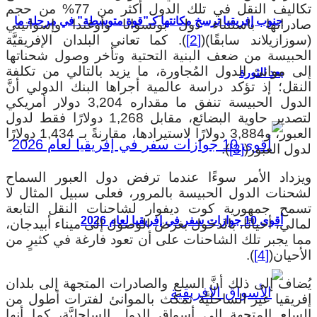
تكاليف النقل في تلك الدول أكثر من 77% من حجم
جنوب إفريقيا ترسخ مكانتها كـ”قوة متوسطة” في مرحلة ما
صادراتها باستثناء دول بوتسوانا وأوغندا وإسواتيني
(سوزازيلاند سابقًا)(
[2]
). كما تعاني البلدان الإفريقيَّة
الحبيسة من ضعف البنية التحتية وتأخر وصول شحناتها
إلى موانئ الدول المُجاورة، ما يزيد بالتالي من تكلفة
بعد الثورة
النقل؛ إذ تؤكد دراسة عالمية أجراها البنك الدولي أنَّ
الدول الحبيسة تنفق ما مقداره 3,204 دولار أمريكي
لتصدير حاوية البضائع، مقابل 1,268 دولارًا فقط لدول
العبور، و3,884 دولارًا لاستيرادها، مقارنةً بـ 1,434 دولارًا
لدول العبور(
[3]
).
ويزداد الأمر سوءًا عندما ترفض دول العبور السماح
لشحنات الدول الحبيسة بالمرور، فعلى سبيل المثال لا
تسمح جمهورية كوت ديفوار لشاحنات النقل التابعة
أقوى 10 جوازات سفر في إفريقيا لعام 2026
لمالي، أحيانًا، بالدخول بغرض الوصول إلى ميناء أبيدجان،
مما يجبر تلك الشاحنات على أن تعود فارغة في كثيرٍ من
الأحيان(
[4]
).
يُضاف إلى ذلك أنَّ السلع والصادرات المتجهة إلى بلدان
إفريقيا غير الساحليَّة تمكث بالموانئ لفترات أطول من
السلع المتجهة إلى أسواق الدول الساحليَّة، كما أنها