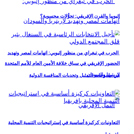
إثيوبيا والقرن الإفريقي: تحوُّلات محسوبة؟
الحرب في تيغراي من منظور إثيوبي: اتهامات لمصر وتهديد
الحضور الإفريقي في سباق خلافة الأمين العام للأمم المتحدة
لإريتريا والسودان
بين طموحات التمثيل وتحديات المنافسة الدولية
التعاونيات كركيزة أساسية في إستراتيجيات التنمية المحلية