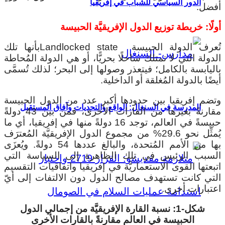
الدور السياسي للشباب في إفريقيا
أفضل.
أولًا: خريطة توزيع الدول الإفريقيَّة الحبيسة
تُعرف الدولة الحبيسة Landlocked stateبأنها تلك
الدولة التي لا تمتلك ساحلًا بحريًّا، أو هي الدولة المُحاطة
باليابسة بالكامل؛ فيتعذر وصولها إلى البحر؛ لذلك تُسمَّى
أيضًا بالدولة المُغلقة أو الداخلية.
وتضم إفريقيا بين حدودها أكبر عدد من الدول الحبيسة
المدرسة في السنغال: الواقع والتحديات وآفاق المستقبل
مقارنةً بغيرها من القارات الأخرى، فمن بين 43 دولةً
حبيسةً في العالم، توجد 16 دولةً منها في إفريقيا، أي ما
يُمثِّل نحو 29.6% من مجموع الدول الإفريقيَّة المُعترَف
بها من الأمم المُتحدة، والبالغ عددها 54 دولةً. ويُعزَى
السبب الرئيس في تلك الظاهرة إلى السياسة التي
اتبعتها القوى الاستعماريَّة في إفريقيا واتفاقيات التقسيم
التي كانت تستهدف مصالح الدول دون الالتفات إلى أيّ
اعتبارات أخرى.
شكل-1: نسبة القارة الإفريقيَّة من إجمالي الدول
الحبيسة في العالم مقارنةً بالقارات الأخرى