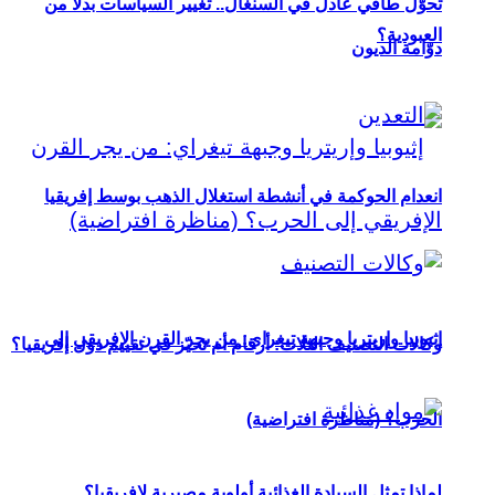
تحوُّل طاقي عادل في السنغال.. تغيير السياسات بدلاً من
العبودية؟
دوّامة الديون
انعدام الحوكمة في أنشطة استغلال الذهب بوسط إفريقيا
إثيوبيا وإريتريا وجبهة تيغراي: من يجر القرن الإفريقي إلى
وكالات التصنيف الثلاث: أرقام أم تحيّز في تقييم دول إفريقيا؟
الحرب؟ (مناظرة افتراضية)
لماذا تمثل السيادة الغذائية أولوية مصيرية لإفريقيا؟