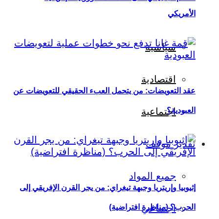
الأمريكي
سياسية
اقتصادية
عقد التعويضات: من يتحمل العبء الحقيقي للتعويضات عن
العبودية؟
اجتماعية
تقدير موقف
جميع المواد
إثيوبيا وإريتريا وجبهة تيغراي: من يجر القرن الإفريقي إلى
اجتماعي
الحرب؟ (مناظرة افتراضية)