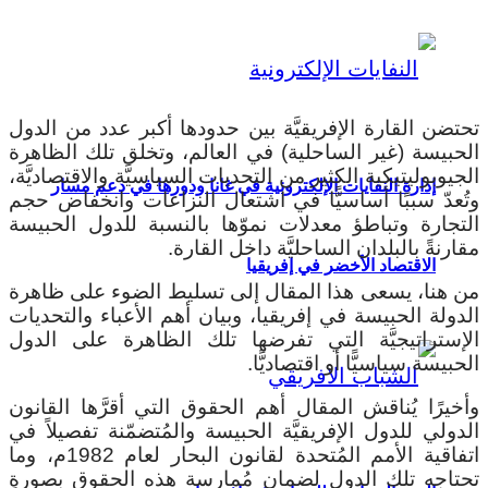
تحتضن القارة الإفريقيَّة بين حدودها أكبر عدد من الدول
الحبيسة (غير الساحلية) في العالم، وتخلق تلك الظاهرة
الجيوبوليتيكية الكثير من التحديات السياسيَّة والاقتصاديَّة،
إدارة النفايات الإلكترونية في غانا ودورها في دعم مسار
وتُعدّ سببًا أساسيًّا في اشتعال النزاعات وانخفاض حجم
التجارة وتباطؤ معدلات نموّها بالنسبة للدول الحبيسة
مقارنةً بالبلدان الساحليَّة داخل القارة.
الاقتصاد الأخضر في إفريقيا
من هنا، يسعى هذا المقال إلى تسليط الضوء على ظاهرة
الدولة الحبيسة في إفريقيا، وبيان أهم الأعباء والتحديات
الإستراتيجيَّة التي تفرضها تلك الظاهرة على الدول
الحبيسة سياسيًّا أو اقتصاديًّا.
وأخيرًا يُناقش المقال أهم الحقوق التي أقرَّها القانون
الدولي للدول الإفريقيَّة الحبيسة والمُتضمّنة تفصيلاً في
اتفاقية الأمم المُتحدة لقانون البحار لعام 1982م، وما
تحتاجه تلك الدول لضمان مُمارسة هذه الحقوق بصورةٍ