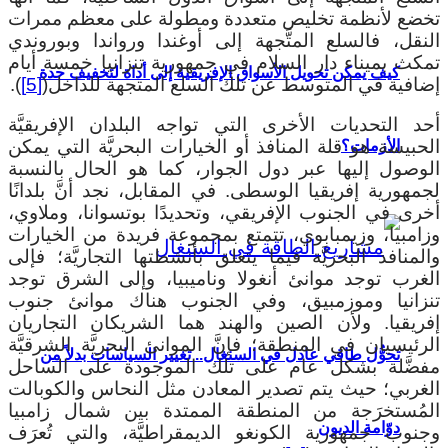
تخضع لأنظمة تخليص متعددة ومطولة على معظم ممرات
النقل، فالسلع المتَّجهة إلى أوغندا ورواندا وبوروندي
تمكث بميناء دار السلام في جمهورية تنزانيا خمسة أيام
كيف يمكن تحويل الأسواق الإفريقية إلى أداة لتخفيف حدة
إضافية في المتوسط عن تلك السلع المتجهة للداخل(
[5]
).
أحد التحديات الأخرى التي تواجه البلدان الإفريقيَّة
الحبيسة هو قلة المنافذ أو الخيارات البحريَّة التي يمكن
الأزمات؟
الوصول إليها عبر دول الجوار، كما هو الحال بالنسبة
لجمهورية إفريقيا الوسطى. في المقابل، نجد أنَّ بلدانًا
أخرى في الجنوب الإفريقي، وتحديدًا بوتسوانا، وملاوي،
وزامبيا، وزيمبابوي، تتمتع بمجموعة فريدة من الخيارات
والمنافذ البحريَّة فيما يتعلق بأنشطتها التجاريَّة؛ فإلى
الغرب توجد موانئ أنغولا وناميبيا، وإلى الشرق توجد
تنزانيا وموزمبيق، وفي الجنوب هناك موانئ جنوب
إفريقيا. ولأن الصين والهند هما الشريكان التجاريان
الرئيسيان في المنطقة؛ فإنَّ الموانئ البحريَّة الشرقيَّة
تحوُّل طاقي عادل في السنغال.. تغيير السياسات بدلاً من
مفضَّلة بشكل عام على تلك الموجودة على الساحل
الغربي؛ حيث يتم تصدير المعادن مثل النحاس والكوبالت
المُستخرَجة من المنطقة الممتدة بين شمال زامبيا
دوّامة الديون
وجنوب جمهورية الكونغو الديمقراطيَّة، والتي تُعرَف