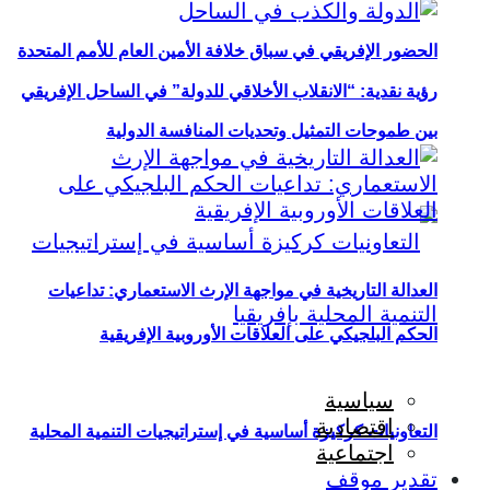
الحضور الإفريقي في سباق خلافة الأمين العام للأمم المتحدة
رؤية نقدية: “الانقلاب الأخلاقي للدولة” في الساحل الإفريقي
بين طموحات التمثيل وتحديات المنافسة الدولية
العدالة التاريخية في مواجهة الإرث الاستعماري: تداعيات
الحكم البلجيكي على العلاقات الأوروبية الإفريقية
سياسية
اقتصادية
التعاونيات كركيزة أساسية في إستراتيجيات التنمية المحلية
اجتماعية
تقدير موقف