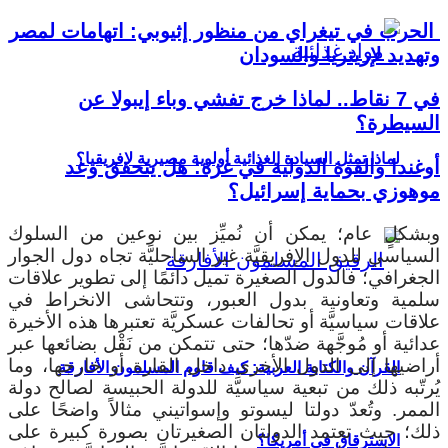
الحرب في تيغراي من منظور إثيوبي: اتهامات لمصر
وتهديد لإريتريا والسودان
في 7 نقاط.. لماذا خرج تفشي وباء إيبولا عن
السيطرة؟
لماذا تمثل السيادة الغذائية أولوية مصيرية لإفريقيا؟
أوغندا والقوة الدولية في غزة: هل يتحقق وعد
موهوزي بحماية إسرائيل؟
وبشكلٍ عام؛ يمكن أن نُميِّز بين نوعين من السلوك
السياسي للدول الإفريقيَّة غير الساحليَّة تجاه دول الجوار
الجغرافي؛ فالدول الصغيرة تميل دائمًا إلى تطوير علاقات
سلمية وتعاونية بدول العبور، وتتحاشى الانخراط في
علاقات سياسيَّة أو تحالفات عسكريَّة تعتبرها هذه الأخيرة
عدائية أو مُوجَّهة ضدّها؛ حتى تتمكن من نَقْل بضائعها عبر
أراضيها إلى الدول الأخرى داخل القارة أو خارجها، وما
القرآن والكتابة العربية: كيف قاوم المسلمون الأفارقة
يُرتّبه ذلك من تبعية سياسيَّة للدولة الحبيسة لصالح دولة
الممر. وتُعدّ دولتا ليسوتو وإسواتيني مثالاً واضحًا على
ذلك؛ حيث تعتمد الدولتان الصغيرتان بصورة كبيرة على
الاسترقاق في أمريكا؟