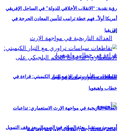
رؤية نقدية: “الانقلاب الأخلاقي للدولة” في الساحل الإفريقي
أمريكا أولاً.. فهم خطة ترامب لتأمين المعادن الحرجة في
إفريقيا
تقاطعات سياسات تراوري مع التيار الكيميتي: قراءة في
خطاب واهيغويا
العدالة التاريخية في مواجهة الإرث الاستعماري: تداعيات
أوصوم: مستقبل بعثة السلام في الصومال بعد وقف التمويل
الحكم البلجيكي على العلاقات الأوروبية الإفريقية