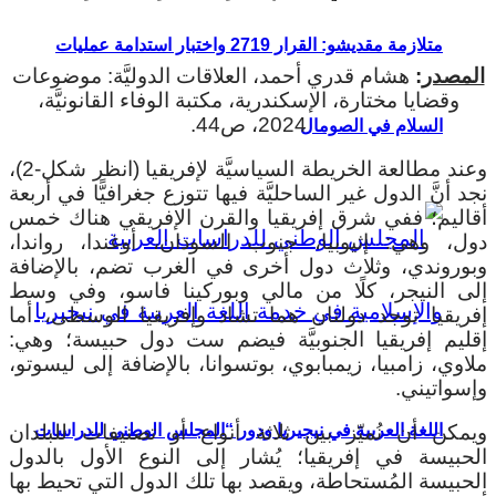
متلازمة مقديشو: القرار 2719 واختبار استدامة عمليات
المصدر
:
هشام قدري أحمد، العلاقات الدوليَّة: موضوعات
وقضايا مختارة، الإسكندرية، مكتبة الوفاء القانونيَّة،
2024، ص44.
السلام في الصومال
وعند مطالعة الخريطة السياسيَّة لإفريقيا (انظر شكل-2)،
نجد أنَّ الدول غير الساحليَّة فيها تتوزع جغرافيًّا في أربعة
أقاليم؛ ففي شرق إفريقيا والقرن الإفريقي هناك خمس
دول، وهي: إثيوبيا، جنوب السودان، أوغندا، رواندا،
وبوروندي، وثلاث دول أخرى في الغرب تضم، بالإضافة
إلى النيجر، كلًا من مالي وبوركينا فاسو، وفي وسط
إفريقيا توجد دولتان هما تشاد وإفريقيا الوسطى، أما
إقليم إفريقيا الجنوبيَّة فيضم ست دول حبيسة؛ وهي:
ملاوي، زامبيا، زيمبابوي، بوتسوانا، بالإضافة إلى ليسوتو،
وإسواتيني.
ويمكن أن نُميّز بين ثلاثة أنواع أو تصنيفات للبلدان
اللغة العربية في نيجيريا ودور “المجلس الوطني للدراسات
الحبيسة في إفريقيا؛ يُشار إلى النوع الأول بالدول
الحبيسة المُستحاطة، ويقصد بها تلك الدول التي تحيط بها