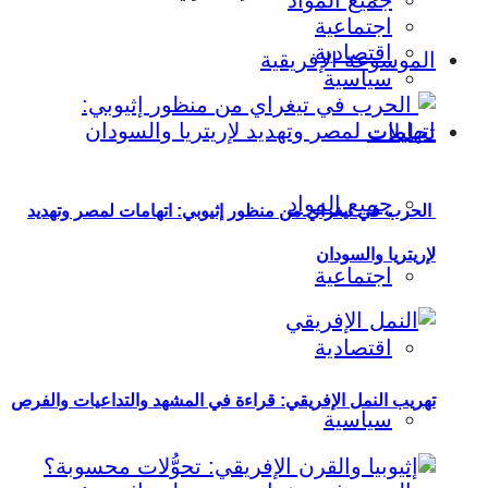
جميع المواد
اجتماعية
اقتصادية
الموسوعة الإفريقية
سياسية
تحليلات
جميع المواد
الحرب في تيغراي من منظور إثيوبي: اتهامات لمصر وتهديد
لإريتريا والسودان
اجتماعية
اقتصادية
تهريب النمل الإفريقي: قراءة في المشهد والتداعيات والفرص
سياسية