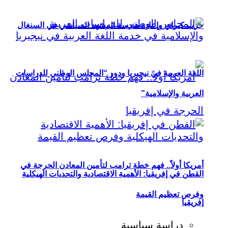
حزب كيراي وإعادة هندسة المشهد السياسي في السنغال
اللغة العربية في نيجيريا ودور “المجلس الوطني للدراسات
العربية والإسلامية”
أمريكا أولاً.. فهم خطة ترامب لتأمين المعادن الحرجة في
القطن في إفريقيا: الأهمية الاقتصادية والتحديات الهيكلية
وفرص تعظيم القيمة
إفريقيا
دراسة سياسية