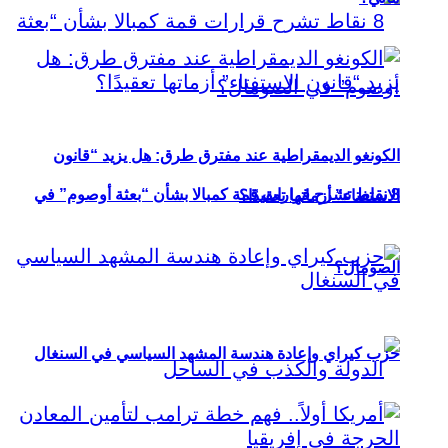
الكونغو الديمقراطية عند مفترق طرق: هل يزيد “قانون
8 نقاط تشرح قرارات قمة كمبالا بشأن “بعثة أوصوم” في
الاستفتاء” أزماتها تعقيدًا؟
الصومال؟
حزب كيراي وإعادة هندسة المشهد السياسي في السنغال