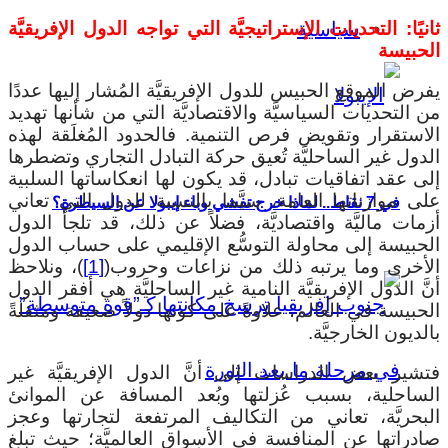
ثانيًا: التحديات الإستراتيجيَّة التي تواجه الدول الإفريقيَّة
سياسية
الحبيسة
يفرض الموقع الحبيس للدول الإفريقيَّة المُشار إليها عددًا
من التحديات السياسيَّة والاقتصاديَّة التي من شأنها تهديد
الاستقرار وتقويض فرص التنمية. فالحدود المُغلَقة لهذه
الدول غير الساحليَّة تُعيق حركة التبادل التجاري وتضطرها
إلى عقد اتفاقيات تبادل، قد يكون لها انعكاساتها السلبية
على موازناتها العامة، سيَّما بالنسبة للدول التي تعاني
في 7 نقاط.. لماذا خرج تفشي وباء إيبولا عن السيطرة؟
أزمات ماليَّة واقتصاديَّة، فضلاً عن ذلك، قد تلجأ الدول
الحبيسة إلى محاولة التوسُّع الإقليمي على حساب الدول
الأخرى وما يرتبه ذلك من نزاعات وحروب(
[1]
)، ونلاحظ
أنَّ الدول الإفريقيَّة النامية غير الساحليَّة هي أفقر الدول
الحبيسة في العالم، علاوةً على كونها دولاً ضعيفة ومثقلةً
بالديون الخارجيَّة.
فتشير بعض الدراسات إلى أنَّ الدول الإفريقيَّة غير
الساحلية، بسبب عُزلتها وبُعد المسافة عن الموانئ
البحريَّة، تعاني من التكاليف المرتفعة لتجارتها وعجز
صادراتها عن المنافسة في الأسواق العالميَّة؛ حيث تبلغ