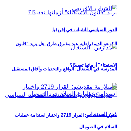
الدور السياسي للشباب في إفريقيا
الكونغو الديمقراطية عند مفترق طرق: هل يزيد “قانون
الاستفتاء” أزماتها تعقيدًا؟
المدرسة في السنغال: الواقع والتحديات وآفاق المستقبل
متلازمة مقديشو: القرار 2719 واختبار استدامة عمليات
السلام في الصومال