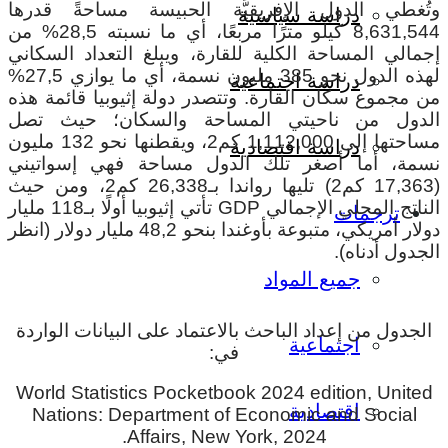
وتُغطي الدول الإفريقيَّة الحبيسة مساحةً قدرها
دراسة سياسية
8,631,544 كيلو مترًا مربعًا، أي ما نسبته 28,5% من
إجمالي المساحة الكلية للقارة، ويبلغ التعداد السكاني
لهذه الدول نحو 385 مليون نسمة، أي ما يوازي 27,5%
دراسة اجتماعية
من مجموع سكان القارة. وتتصدر دولة إثيوبيا قائمة هذه
الدول من ناحيتي المساحة والسكان؛ حيث تصل
مساحتها إلى 1,112,000 كم2، ويقطنها نحو 132 مليون
دراسة اقتصادية
نسمة، أما أصغر تلك الدول مساحة فهي إسواتيني
(17,363 كم2) تليها رواندا بـ26,338 كم2، ومن حيث
الناتج المحلي الإجمالي GDP تأتي إثيوبيا أولًا بـ118 مليار
ترجمات
دولار أمريكي، متبوعة بأوغندا بنحو 48,2 مليار دولار (انظر
الجدول أدناه).
جميع المواد
الجدول من إعداد الباحث بالاعتماد على البيانات الواردة
اجتماعية
في:
World Statistics Pocketbook 2024 edition, United
اقتصادية
Nations: Department of Economic and Social
Affairs, New York, 2024.