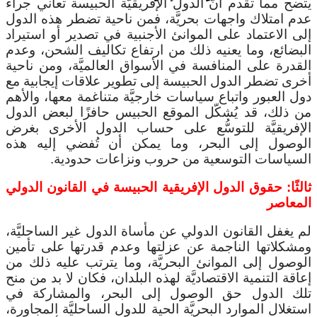
يتضح مما تقدم أنَّ الدول الإفريقيَّة الحبيسة تعاني جراء
عدم امتلاك واجهات بحريَّة، فمن ناحية تضطر هذه الدول
إلى الاعتماد على الموانئ الأجنبية في تصدير أو استيراد
البضائع، وما يعنيه ذلك من ارتفاع تكاليف الشحن، وعدم
القدرة على المنافسة في الأسواق العالميَّة، ومن ناحية
أخرى تضطر الدول الحبيسة إلى تطوير علاقات إيجابية مع
دول العبور واتباع سياسات خارجيَّة متناغمة معها، والأهم
من ذلك، قد يُشكّل الموقع الحبيس حافزًا لبعض الدول
الإفريقيَّة للتوسُّع على حساب الدول الأخرى بغرض
الوصول إلى البحر، وما يمكن أن تُفضي إليه هذه
السياسات التوسعية من حروب ونزاعات حدودية.
ثالثًا: حقوق الدول الإفريقية الحبيسة في القانون الدولي
المعاصر
لم يغفل القانون الدولي عن مأساة الدول غير الساحليَّة،
ومشكلاتها الناجمة عن عزلتها وعدم قدرتها على تأمين
الوصول إلى الموانئ البحريَّة، وما يترتب عليه ذلك من
إعاقة التنمية الاقتصاديَّة لهذه البلدان، فكان لا بد من منح
تلك الدول حق الوصول إلى البحر، والمشاركة في
استغلال الموارد البحريَّة الحية للدول الساحليَّة المجاورة،