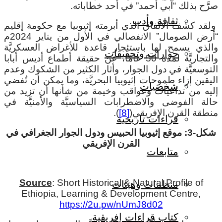
صرَّح بذلك “آبي أحمد” في أحد خطاباته.
ثقافة وأدب
ولقد كشف الاتفاق الذي أبرمته إثيوبيا مع حكومة إقليم
“أرض الصومال” الانفصالي في الأول من يناير 2024م
والذي يسمح لها باستئجار قاعدة للأغراض العسكريَّة
حوارات وتحقيقات
والتجاريَّة لمدة 50 عامًا، عن حقيقة أطماع أديس أبابا
التوسعيَّة في دول الجوار، وأثار الكثير من الشكوك وعدم
اليقين إزاء طموحات إثيوبيا البحريَّة، وما يمكن أن تُفضي
شخصيات
إليه من تداعيات وعواقب وخيمة من شأنها أن تزيد من
حالة الفوضى والاضطرابات السياسيَّة والأمنيَّة في
منطقة القرن الإفريقي(
[8]
).
قراءات تاريخية
شكل-3: موقع إثيوبيا الحبيس ودول الجوار الجغرافي في
القرن الإفريقي
متابعات
Source
: Short Historical & Natural Profile of
منظمات وهيئات
Ethiopia, Learning & Development Centre,
https://2u.pw/nUmJ8d02
كتاب قراءات إفريقية