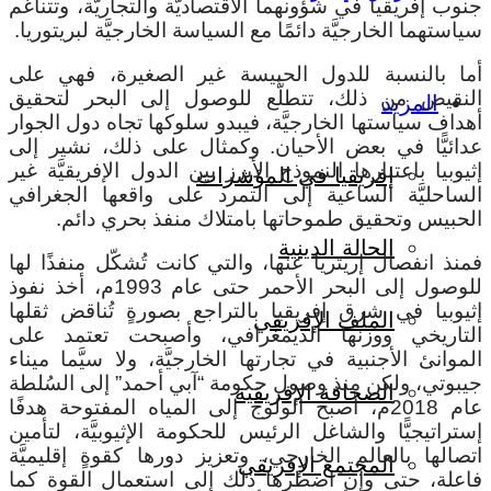
جنوب إفريقيا في شؤونهما الاقتصاديَّة والتجاريَّة، وتتناغم
سياستهما الخارجيَّة دائمًا مع السياسة الخارجيَّة لبريتوريا.
أما بالنسبة للدول الحبيسة غير الصغيرة، فهي على
النقيض من ذلك، تتطلَّع للوصول إلى البحر لتحقيق
المزيد
أهداف سياستها الخارجيَّة، فيبدو سلوكها تجاه دول الجوار
عدائيًّا في بعض الأحيان. وكمثال على ذلك، نشير إلى
إثيوبيا باعتبارها النموذج الأبرز بين الدول الإفريقيَّة غير
إفريقيا في المؤشرات
الساحليَّة الساعية إلى التمرد على واقعها الجغرافي
الحبيس وتحقيق طموحاتها بامتلاك منفذ بحري دائم.
الحالة الدينية
فمنذ انفصال إريتريا عنها، والتي كانت تُشكّل منفذًا لها
للوصول إلى البحر الأحمر حتى عام 1993م، أخذ نفوذ
إثيوبيا في شرق إفريقيا بالتراجع بصورةٍ تُناقض ثقلها
الملف الإفريقي
التاريخي ووزنها الديمغرافي، وأصبحت تعتمد على
الموانئ الأجنبية في تجارتها الخارجيَّة، ولا سيَّما ميناء
جيبوتي، ولكن منذ وصول حكومة “آبي أحمد” إلى السُلطة
الصحافة الإفريقية
عام 2018م، أصبح الولوج إلى المياه المفتوحة هدفًا
إستراتيجيًّا والشاغل الرئيس للحكومة الإثيوبيَّة، لتأمين
اتصالها بالعالم الخارجي، وتعزيز دورها كقوةٍ إقليميَّة
المجتمع الإفريقي
فاعلة، حتى وإن اضطرها ذلك إلى استعمال القوة كما