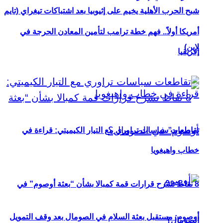
شبح الحرب الأهلية يخيم على إثيوبيا بعد اشتباكات تيغراي (تايم
أمريكا أولاً.. فهم خطة ترامب لتأمين المعادن الحرجة في
لاين)
إفريقيا
تقاطعات سياسات تراوري مع التيار الكيميتي: قراءة في
خطاب واهيغويا
8 نقاط تشرح قرارات قمة كمبالا بشأن “بعثة أوصوم” في
أوصوم: مستقبل بعثة السلام في الصومال بعد وقف التمويل
الصومال؟