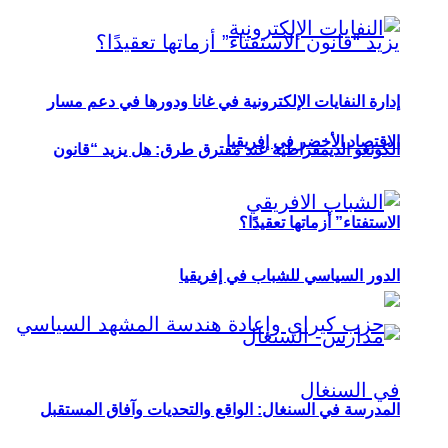
إدارة النفايات الإلكترونية في غانا ودورها في دعم مسار
الاقتصاد الأخضر في إفريقيا
الكونغو الديمقراطية عند مفترق طرق: هل يزيد “قانون
الاستفتاء” أزماتها تعقيدًا؟
الدور السياسي للشباب في إفريقيا
المدرسة في السنغال: الواقع والتحديات وآفاق المستقبل