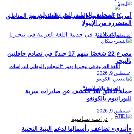
أمريكا تُشدد قيود السفر على العائدين من المناطق
المتضررة من الإيبولا
أغسطس 9, 2026
مصرع 22 شخصًا بينهم 17 جنديًا في تصادم حافلتين
بالنيجر
اللغة العربية في نيجيريا ودور “المجلس الوطني للدراسات
أغسطس 9, 2026
العربية والإسلامية”
حملة تدقيق بعد الكشف عن صادرات سرية
لليورانيوم بالكونغو
أغسطس 9, 2026
دراسة سياسية
«أتيدي» تضاعف رأسمالها لدعم البنية التحتية