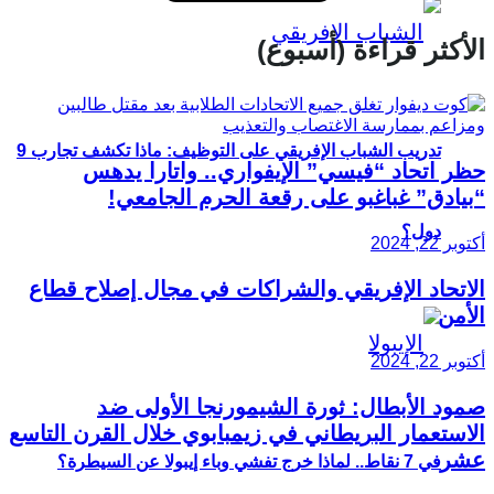
الأكثر قراءة (أسبوع)
تدريب الشباب الإفريقي على التوظيف: ماذا تكشف تجارب 9
حظر اتحاد “فيسي” الإيفواري.. واتارا يدهس
“بيادق” غباغبو على رقعة الحرم الجامعي!
دول؟
أكتوبر 22, 2024
الاتحاد الإفريقي والشراكات في مجال إصلاح قطاع
الأمن
أكتوبر 22, 2024
صمود الأبطال: ثورة الشيمورنجا الأولى ضد
الاستعمار البريطاني في زيمبابوي خلال القرن التاسع
عشر
في 7 نقاط.. لماذا خرج تفشي وباء إيبولا عن السيطرة؟