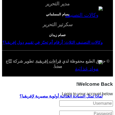
مدير التحرير
بسام المسلماني
سكرتير التحرير
عصام زيدان
وكالات التصنيف الثلاث: أرقام أم تحيّز في تقييم دول إفريقيا؟
© حقوق الطبع محفوظة لدي
قراءات إفريقية
. تطوير شركة
بُنّاج
ميديا
.
Welcome Back!
Login to your account below
لماذا تمثل السيادة الغذائية أولوية مصيرية لإفريقيا؟