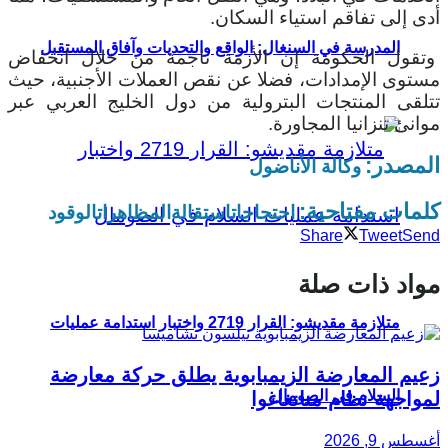
أدى إلى تفاقم استياء السكان.
المدرسة في السنغال: الواقع والتحديات وآفاق المستقبل
وتقول الحكومة إن الأزمة ناجمة من خلال انخفاض
مستوى الإمدادات، فضلا عن نقص العملات الأجنبية، حيث
تتلقى المنتجات البترولية من دول الخليج العربي عبر
موانئ تنزانيا المجاورة.
المصدر:
وكالة الأناضول
كلمات مفتاحية:
احتجاجات
استقالة
المظاهرات
الوقود
Share
Tweet
Send
مواد ذات صلة
متلازمة مقديشو: القرار 2719 واختبار استدامة عمليات
زعيم المعارضة الزيمبابوية يطلق حركة معارضة
السلام في الصومال
لمواجهة نظام منانغاغوا
أغسطس 9, 2026