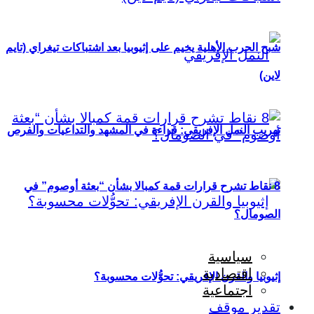
شبح الحرب الأهلية يخيم على إثيوبيا بعد اشتباكات تيغراي (تايم
لاين)
تهريب النمل الإفريقي: قراءة في المشهد والتداعيات والفرص
8 نقاط تشرح قرارات قمة كمبالا بشأن “بعثة أوصوم” في
الصومال؟
سياسية
اقتصادية
إثيوبيا والقرن الإفريقي: تحوُّلات محسوبة؟
اجتماعية
تقدير موقف