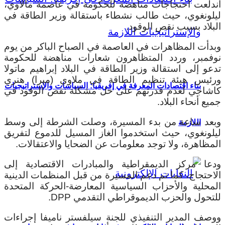
اندلعت احتجاجات مناهضة للحكومة في عاصمة مالاوي،
ليلونغوي، حيث طالب نشطاء باستقالة وزير الطاقة في
البلاد بسبب نقص الوقود.
وبدأت المظاهرات في العاصمة في الصباح الباكر من يوم
نوفمبر، وردد المتظاهرون شعارات مناهضة للحكومة
تدعو إلى استقالة وزير الطاقة في البلاد إبراهيم ماتولا
ورئيس هيئة تنظيم الطاقة في ملاوي (ميرا) هنري
بناء اقتصادات المعرفة في إفريقيا: السياسات والإستراتيجيات
كاشاجي لعدم قدرتهم على حل مشكلة نقص الوقود في
جميع أنحاء البلاد.
وبعد ساعة من بدء المسيرة، وصلت الشرطة إلى وسط
اللازمة
ليلونغوي، حيث استخدموا الغاز المسيل للدموع لتفريق
المظاهرة، ولا توجد معلومات عن الضحايا والاعتقالات.
ودعا مركز الديمقراطية والمبادرات الاقتصادية إلى
الاحتجاج، كما تم دعم المسيرة من قبل المنظمات الدينية
المحلية والأحزاب السياسية المعارضة-الحركة المتحدة
للتحول والحزب الديموقراطي التقدمي DPP.
ووصف المدير التنفيذي للجنة سيلفستر ناميفا إجراءات