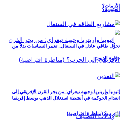
الأزمات؟
العبودية؟
تحوُّل طاقي عادل في السنغال.. تغيير السياسات بدلاً من
دوّامة الديون
إثيوبيا وإريتريا وجبهة تيغراي: من يجر القرن الإفريقي إلى
انعدام الحوكمة في أنشطة استغلال الذهب بوسط إفريقيا
الحرب؟ (مناظرة افتراضية)