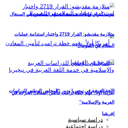
حزب كيراي وإعادة هندسة المشهد السياسي في السنغال
متلازمة مقديشو: القرار 2719 واختبار استدامة عمليات
السلام في الصومال
اللغة العربية في نيجيريا ودور “المجلس الوطني للدراسات
أمريكا أولاً.. فهم خطة ترامب لتأمين المعادن الحرجة في
العربية والإسلامية”
إفريقيا
دراسة سياسية
دراسة اجتماعية