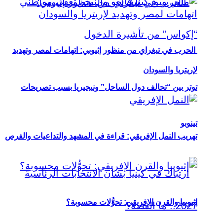
الحرب في تيغراي من منظور إثيوبي: اتهامات لمصر وتهديد
لإريتريا والسودان
توتر بين “تحالف دول الساحل” ونيجيريا بسبب تصريحات
تينوبو
تهريب النمل الإفريقي: قراءة في المشهد والتداعيات والفرص
إثيوبيا والقرن الإفريقي: تحوُّلات محسوبة؟