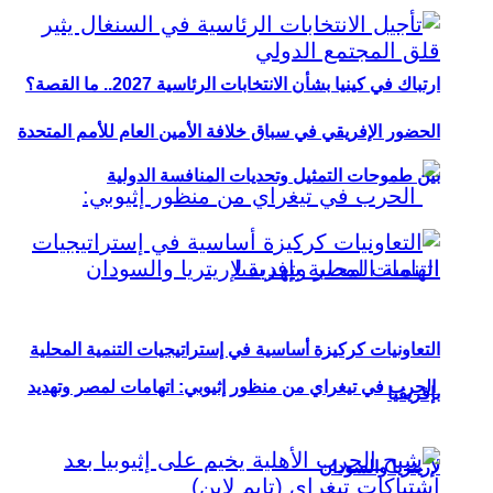
ارتباك في كينيا بشأن الانتخابات الرئاسية 2027.. ما القصة؟
الحضور الإفريقي في سباق خلافة الأمين العام للأمم المتحدة
بين طموحات التمثيل وتحديات المنافسة الدولية
التعاونيات كركيزة أساسية في إستراتيجيات التنمية المحلية
الحرب في تيغراي من منظور إثيوبي: اتهامات لمصر وتهديد
بإفريقيا
لإريتريا والسودان