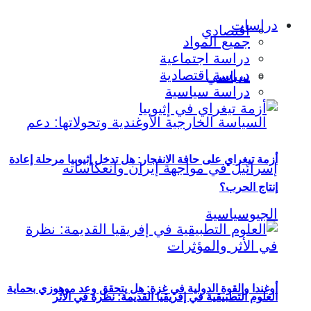
دراسات
اقتصادي
جميع المواد
دراسة اجتماعية
دراسة اقتصادية
سياسي
دراسة سياسية
أزمة تيغراي على حافة الانفجار: هل تدخل إثيوبيا مرحلة إعادة
إنتاج الحرب؟
أوغندا والقوة الدولية في غزة: هل يتحقق وعد موهوزي بحماية
العلوم التطبيقية في إفريقيا القديمة: نظرة في الأثر