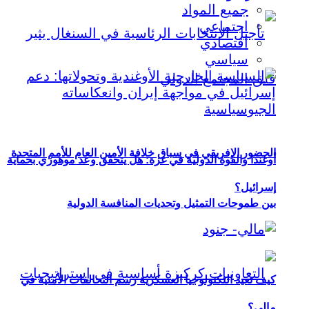
جميع المواد
اجتماعي
اقتصادي
سياسي
الحضور الإفريقي في سباق خلافة الأمين العام للأمم المتحدة
أوغندا والقوة الدولية في غزة: هل يتحقق وعد موهوزي بحماية
إسرائيل؟
بين طموحات التمثيل وتحديات المنافسة الدولية
كيف تعيد التكنولوجيا العسكرية رسم التحالفات الأمنية في
مالي؟