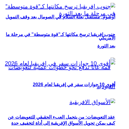
أوصوم: مستقبل بعثة السلام في الصومال بعد وقف التمويل
جنوب إفريقيا ترسخ مكانتها كـ”قوة متوسطة” في مرحلة ما
الأمريكي
بعد الثورة
أقوى 10 جوازات سفر في إفريقيا لعام 2026
عقد التعويضات: من يتحمل العبء الحقيقي للتعويضات عن
كيف يمكن تحويل الأسواق الإفريقية إلى أداة لتخفيف حدة