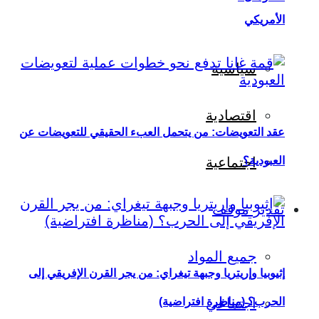
الأمريكي
سياسية
اقتصادية
عقد التعويضات: من يتحمل العبء الحقيقي للتعويضات عن
العبودية؟
اجتماعية
تقدير موقف
جميع المواد
إثيوبيا وإريتريا وجبهة تيغراي: من يجر القرن الإفريقي إلى
اجتماعي
الحرب؟ (مناظرة افتراضية)