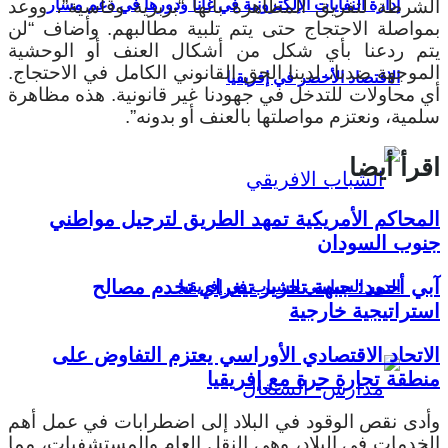
إدارة النفايات الإلكترونية في غانا ودورها في دعم مسار
الشرطة لتفريق المظاهرة بأنها “بربرية وقاسية”، ووعد
بمواصلة الاحتجاج حتى يتم تلبية مطالبهم. وأضاف “لن
يتم ردعنا بأي شكل من أشكال العنف أو الوحشية
الموجهة ضدنا، لدينا الحق القانوني الكامل في الاحتجاج.
الاقتصاد الأخضر في إفريقيا
أي محاولات للتدخل في جهودنا غير قانونية. هذه مظاهرة
سلمية، ونعتزم مواصلتها بالعنف أو بدونه”.
اقرأ أيضا
المحاكم الأمريكية تمهد الطريق لترحيل مواطني
جنوب السودان
آبي أحمد: جبهة تحرير تيغراي تخدم مصالح
الدور السياسي للشباب في إفريقيا
استراتيجية خارجية
الاتحاد الاقتصادي الأوراسي يعتزم التفاوض على
منطقة تجارة حرة مع إفريقيا
وأدى نقص الوقود في البلاد إلى اضطرابات في عمل أهم
الخدمات في البلاد، وهي النقل العام والمستشفيات، مما