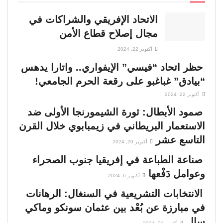
الاتحاد الإفريقي والشراكات في
مجال إصلاح قطاع الأمن
أكتوبر 22, 2024
حظر اتحاد “فيسي” الإيفواري.. واتارا يدهس
“بيادق” غباغبو على رقعة الحرم الجامعي!
أكتوبر 22, 2024
صمود الأبطال: ثورة الشيمورنجا الأولى ضد
الاستعمار البريطاني في زيمبابوي خلال القرن
التاسع عشر
أكتوبر 20, 2024
صناعة الطباعة في إفريقيا جنوب الصحراء
وعوامل دَفْعها
أكتوبر 6, 2024
الانتخابات التشريعية في السنغال: الرهانات
في مبارزة عن بُعْد بين عثمان سونكو وماكي
سال