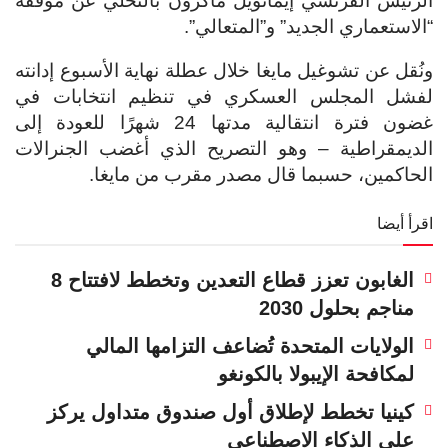
الرئيس الفرنسي إيمانويل ماكرون بالتخلي عن موقفه
“الاستعماري الجديد” و”المتعالي”.
ونُقل عن تشوغيل مايغا خلال عطلة نهاية الأسبوع إدانته
لفشل المجلس العسكري في تنظيم انتخابات في
غضون فترة انتقالية مدتها 24 شهرًا للعودة إلى
الديمقراطية – وهو التصريح الذي أغضب الجنرالات
الحاكمين، حسبما قال مصدر مقرب من مايغا.
اقرأ أيضا
الغابون تعزز قطاع التعدين وتخطط لافتتاح 8
مناجم بحلول 2030
الولايات المتحدة تُضاعف التزامها المالي
لمكافحة الإيبولا بالكونغو
كينيا تخطط لإطلاق أول صندوق متداول يركز
على الذكاء الاصطناعي