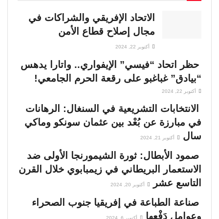
الاتحاد الإفريقي والشراكات في
مجال إصلاح قطاع الأمن
أكتوبر 22, 2024
حظر اتحاد “فيسي” الإيفواري.. واتارا يدهس
“بيادق” غباغبو على رقعة الحرم الجامعي!
أكتوبر 22, 2024
الانتخابات التشريعية في السنغال: الرهانات
في مبارزة عن بُعْد بين عثمان سونكو وماكي
سال
أكتوبر 21, 2024
صمود الأبطال: ثورة الشيمورنجا الأولى ضد
الاستعمار البريطاني في زيمبابوي خلال القرن
التاسع عشر
أكتوبر 20, 2024
صناعة الطباعة في إفريقيا جنوب الصحراء
وعوامل دَفْعها
أكتوبر 6, 2024