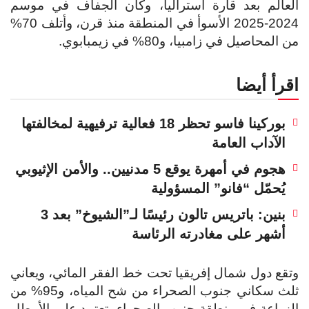
العالم بعد قارة أستراليا، وكان الجفاف في موسم
2024-2025 الأسوأ في المنطقة منذ قرن، وأتلف 70%
من المحاصيل في زامبيا، و80% في زيمبابوي.
اقرأ أيضا
بوركينا فاسو تحظر 18 فعالية ترفيهية لمخالفتها
الآداب العامة
هجوم في أمهرة يوقع 5 مدنيين.. والأمن الإثيوبي
يُحمّل “فانو” المسؤولية
بنين: باتريس تالون رئيسًا لـ”الشيوخ” بعد 3
أشهر على مغادرته الرئاسة
وتقع دول شمال إفريقيا تحت خط الفقر المائي، ويعاني
ثلث سكاني جنوب الصحراء من شح المياه، و95% من
الزراعة في منطقة جنوب الصحراء، تعتمد على الأمطار