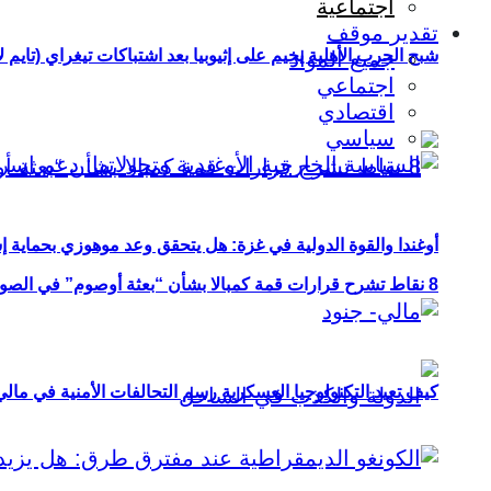
اجتماعية
تقدير موقف
شبح الحرب الأهلية يخيم على إثيوبيا بعد اشتباكات تيغراي (تايم ل
جميع المواد
اجتماعي
اقتصادي
سياسي
أوغندا والقوة الدولية في غزة: هل يتحقق وعد موهوزي بحماية إ
8 نقاط تشرح قرارات قمة كمبالا بشأن “بعثة أوصوم” في الصومال؟
كيف تعيد التكنولوجيا العسكرية رسم التحالفات الأمنية في مال