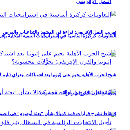
تهريب النمل الإفريقي: قراءة في المشهد والتداعيات والفرص
التعاونيات كركيزة أساسية في إستراتيجيات التنمية المحلية بإفري
شبح الحرب الأهلية يخيم على إثيوبيا بعد اشتباكات تيغراي (تايم ل
إثيوبيا والقرن الإفريقي: تحوُّلات محسوبة؟
8 نقاط تشرح قرارات قمة كمبالا بشأن “بعثة أوصوم” في الصومال؟