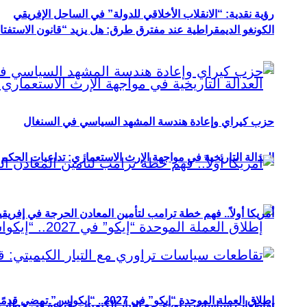
رؤية نقدية: “الانقلاب الأخلاقي للدولة” في الساحل الإفريقي
الكونغو الديمقراطية عند مفترق طرق: هل يزيد “قانون الاستفتاء” 
حزب كيراي وإعادة هندسة المشهد السياسي في السنغال
العدالة التاريخية في مواجهة الإرث الاستعماري: تداعيات الحكم ا
أمريكا أولاً.. فهم خطة ترامب لتأمين المعادن الحرجة في إفريقي
إطلاق العملة الموحدة “إيكو” في 2027.. “إيكواس” تمضي قدمًا دون انتظار
تقاطعات سياسات تراوري مع التيار الكيميتي: قراءة في خطاب و