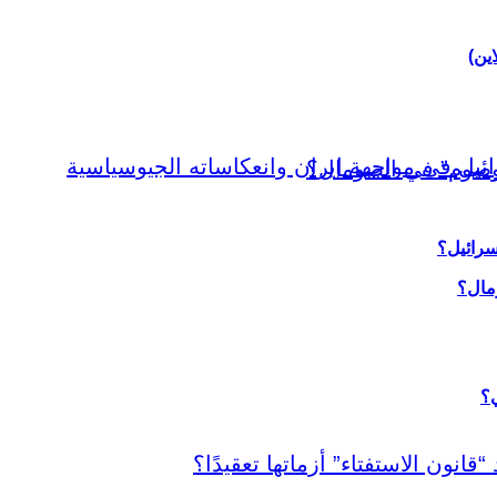
اين)
سرائيل؟
ي؟