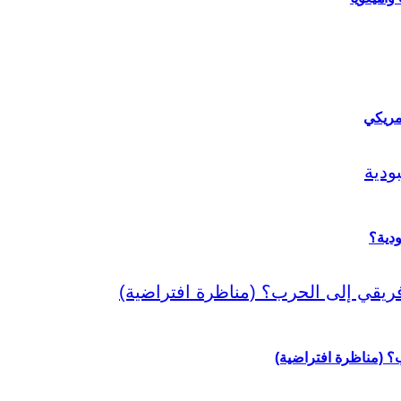
مريكي
دية؟
رب؟ (مناظرة افتراضية)