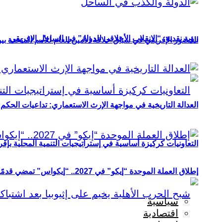
رؤية نقدية: “الانقلاب الأخلاقي للدولة” في الساحل الإفريقي
الحضور الإفريقي في سباق خلافة الأمين العام للأمم المتحدة ب
العدالة التاريخية في مواجهة الإرث الاستعماري: تداعيات الحكم ا
التعاونيات كركيزة أساسية في إستراتيجيات التنمية المحلية بإفري
إطلاق العملة الموحدة “إيكو” في 2027.. “إيكواس” تمضي قدمًا دون انتظار
سياسية
اقتصادية