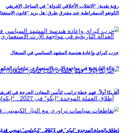
رؤية نقدية: “الانقلاب الأخلاقي للدولة” في الساحل الإفريقي
الكونغو الديمقراطية عند مفترق طرق: هل يزيد “قانون الاستفتاء” 
حزب كيراي وإعادة هندسة المشهد السياسي في السنغال
العدالة التاريخية في مواجهة الإرث الاستعماري: تداعيات الحكم ا
أمريكا أولاً.. فهم خطة ترامب لتأمين المعادن الحرجة في إفريقي
إطلاق العملة الموحدة “إيكو” في 2027.. “إيكواس” تمضي قدمًا دون انتظار
تقاطعات سياسات تراوري مع التيار الكيميتي: قراءة في خطاب و