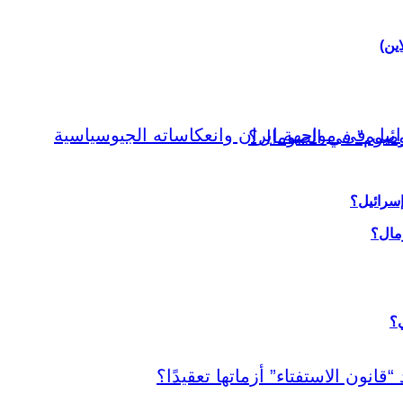
اين)
إسرائيل؟
ي؟