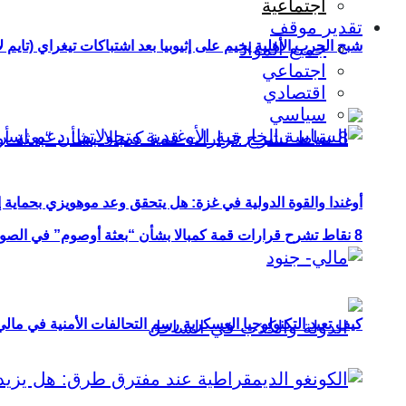
اجتماعية
تقدير موقف
شبح الحرب الأهلية يخيم على إثيوبيا بعد اشتباكات تيغراي (تايم ل
جميع المواد
اجتماعي
اقتصادي
سياسي
أوغندا والقوة الدولية في غزة: هل يتحقق وعد موهويزي بحماية 
8 نقاط تشرح قرارات قمة كمبالا بشأن “بعثة أوصوم” في الصومال؟
كيف تعيد التكنولوجيا العسكرية رسم التحالفات الأمنية في مال