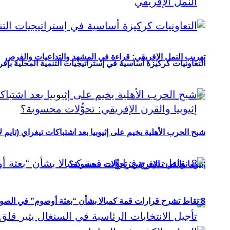
تهريب النمل الإفريقي: قراءة في المشهد والتداعيات والفرص
التعاونيات كركيزة أساسية في إستراتيجيات التنمية المحلية بإفري
شبح الحرب الأهلية يخيم على إثيوبيا بعد اشتباكات تيغراي (تايم ل
إثيوبيا والقرن الإفريقي: تحوُّلات محسوبة؟
8 نقاط تشرح قرارات قمة كمبالا بشأن “بعثة أوصوم” في الصومال؟