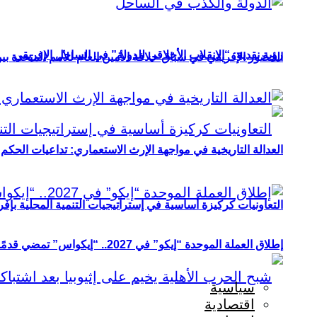
رؤية نقدية: “الانقلاب الأخلاقي للدولة” في الساحل الإفريقي
الحضور الإفريقي في سباق خلافة الأمين العام للأمم المتحدة ب
العدالة التاريخية في مواجهة الإرث الاستعماري: تداعيات الحكم ا
التعاونيات كركيزة أساسية في إستراتيجيات التنمية المحلية بإفري
إطلاق العملة الموحدة “إيكو” في 2027.. “إيكواس” تمضي قدمًا دون انتظار
سياسية
اقتصادية