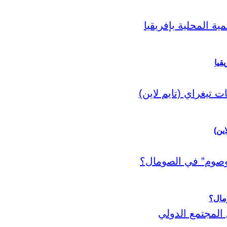
قيا
اين)