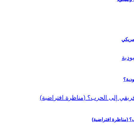
مريكي
دية؟
رب؟ (مناظرة افتراضية)