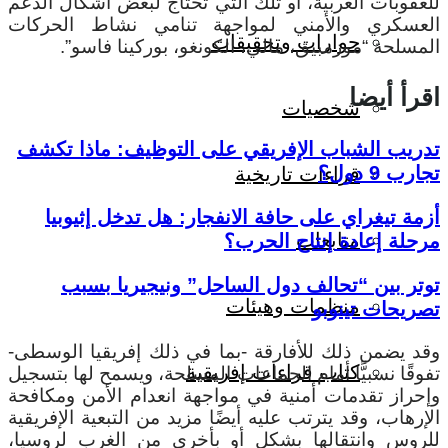
لعقوبات الغربية، أو تلك التي تحتاج لبعض أشكال الدعم
لعسكري والأمني لمواجهة تنامي نشاط الحركات
حوارات وتحقيقات
لمسلحة “موزمبيق، مالي، الكونغو، بوركينا فاسو”.
قرأ أيضا
شخصيات
دريب الشباب الإفريقي على التوظيف: ماذا تكشف
ارب 9 دول؟
قراءات تاريخية
زمة تيغراي على حافة الانفجار: هل تدخل إثيوبيا
متابعات
رحلة إعادة إنتاج الحرب؟
وتر بين “تحالف دول الساحل” ونيجيريا بسبب
منظمات وهيئات
صريحات تينوبو
قد يضمن ذلك للأفارقة -بما في ذلك إفريقيا الوسطى-
كتاب قراءات إفريقية
فوقًا نسبيًّا أمام الجماعات المسلحة، ويسمح لها بتسجيل
إحراز تقدمات أمنية في مواجهة انعدام الأمن ومكافحة
إرهاب، وقد يترتب عليه أيضًا مزيد من التبعية الإفريقية
لروس وانتقالها بشكل أو بأخرى من الغرب لروسيا،