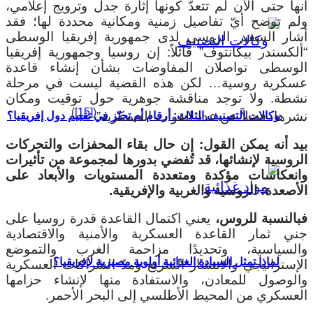
نها حتى الآن لم تتعدَّ كونها إثارة جدل وترويج إعلامي،
لم توضح أيّ تفاصيل زمنية ومكانية محددة لها؛ فقد
شار السفير الروسي لدى جمهورية إفريقيا الوسطى
ألكسندر بيكانتوف” قائلاً: إن روسيا وجمهورية إفريقيا
لوسطى تواصلان المفاوضات بشأن إنشاء قاعدة
سكرية روسية… لكن هذه القضية ليست في مرحلة
شطة. ولا توجد مناقشة جوهرية حول توقيت ومكان
)
[15]
(
شرها، فضلاً عن عدد القوات العسكرية”
.
وكالات التصنيف الثلاث: أرقام أم تحيّز في تقييم دول إفريقيا؟
يد أنه يمكن القول: إن حال بقاء المحفزات والتحركات
لروسية لإنشائها، قد تُفضي بدورها لمجموعة من تأثيرات
انعكاسات مؤكدة ومتعددة المستويات والأبعاد على
أصعدة: الروسية والغربية والإفريقية.
بالنسبة للروس،
يعني اكتمال القاعدة قدرة روسيا على
ني ثمار القاعدة العسكرية والأمنية والاقتصادية
السياسية، وتحديدًا مزاحمة الغرب والتموضع
لماذا تمثل السيادة الغذائية أولوية مصيرية لإفريقيا؟
لإستراتيجي والانتشار السريع ومدّ الشراكات العسكرية
الوصول للمعادن، والاستفادة منها لإنشاء حزامها
لعسكري من المحيط الأطلسي إلى البحر الأحمر.