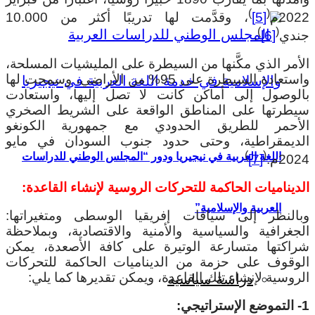
)
(
202م
[5]
، وقدَّمت لها تدريبًا أكثر من 10.000
)
(
ندي
[6]
.
لأمر الذي مكَّنها من السيطرة على المليشيات المسلحة،
واستعادة السيطرة على 95% من الأراضي، وسمحت لها
الوصول إلى أماكن كانت لا تصل إليها، واستعادت
يطرتها على المناطق الواقعة على الشريط الصخري
لأحمر للطريق الحدودي مع جمهورية الكونغو
لديمقراطية، وحتى حدود جنوب السودان في مايو
)
(
اللغة العربية في نيجيريا ودور “المجلس الوطني للدراسات
20م.
[7]
لديناميات الحاكمة للتحركات الروسية لإنشاء القاعدة:
العربية والإسلامية”
بالنظر إلى سياقات إفريقيا الوسطى ومتغيراتها:
لجغرافية والسياسية والأمنية والاقتصادية، وبملاحظة
راكتها متسارعة الوتيرة على كافة الأصعدة، يمكن
لوقوف على حزمة من الديناميات الحاكمة للتحركات
لروسية لإنشاء تلك القاعدة، ويمكن تقديرها كما يلي:
دراسة سياسية
راتيجي
: