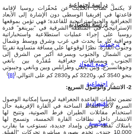
دراسة اجتماعية
ا يكتمل نصاب الحديث عن مُحفّزات روسيا لإقامة
اعدتها في إفريقيا الوسطى دون الإشارة إلى الأبعاد
لجغرافية والجيوإستراتيجية للقاعدة؛ فهي تؤمن بموقعها
دراسة اقتصادية
لإستراتيجي في المنطقة الشرقية في “بيرينغو” قدرة
وسيا على إجراء عمليات استطلاعية واستخباراتية
مراقبة كل ما يحدث في غرب وشرق ووسط وشمال
ترجمات
جنوب القارة؛ نظرًا لوقوعها على مسافة متساوية تقريبًا
ين الشمال والجنوب وبسرعة أكبر من الشرق إلى
لجنوب وبمسافات جغرافية مُقدَّرة بين بانغي
جميع المواد
جوهانسبرغ، وبين بانغي وطرابلس وبين وبانغي وجيبوتي
)
(
كم، و3220 كم و2830 كم على التوالي.
[8]
اجتماعية
السريع:
ضمن تجليات القاعدة الجغرافية لروسيا إمكانية الوصول
اقتصادية
لسريع لأكثر النقاط الساخنة في القارة الإفريقية حال
ستخدام مقاتلات الطيران فرط الصوتية، وتتيح لها
لانتشار داخل نطاقات القارة الخمسة، وتسمح لها
سياسية
امتلاك نقطة تموين وإمداد جديدة، تستوعب ما يقارب
10.000 جندي، تخدم بصورة مباشرة تحركات “الفيلق