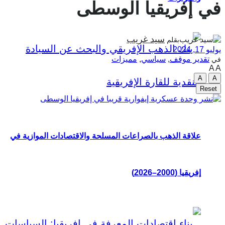
ي إفريقيا الوسطى
سيد غريب
بقلم
و 17, 2024
تقدير موقف
,
سياسي
,
مميزات
ي
A
A
A
Reset
علاقة الذهب بالصراعات المسلحة والاقتصادات الموازية في
إفريقيا (2000–2026)