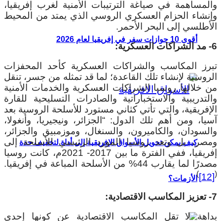
المساهمة في صياغة الترتيبات الأمنية لغرب إفريقيا،
إنشاء الحزام العسكري الروسي الذي يمتد من المحيط
لأطلسي إلى البحر الأحمر.
أقوى 10 جوازات سفر في إفريقيا لعام 2026
سكرية:
برز المكاسب والشراكات العسكرية كأحد المحفزات
لروسية لإنشاء تلك القاعدة؛ لما قد تمثله من جسر، تنقل
ن خلالها روسيا الشراكات العسكرية والخدمات الأمنية
التدريبية والاستخباراتية والصادرات التسليحية للقارة
لإفريقية، والتي تأتي كثاني مستورد للأسلحة الروسية بعد
سيا، ومن أهم تلك الدول: “الجزائر، ونيجيريا، وأنغولا،
السودان، والكاميرون، والسنغال، وموزمبيق والجزائر،
مصر، بل وتعد روسيا المورد الرئيسي للأسلحة إلى
كيف يمكن تحويل الأسواق الإفريقية إلى أداة لتخفيف حدة
إفريقيا، ففي الفترة ما بين 2017- 2021م، كانت روسيا
رًا لما يقارب 44% من الأسلحة المباعة في إفريقيا.
)
[
الأزمات؟
تصادية:
داهة لا تقل المكاسب الاقتصادية عن كونها إحدى