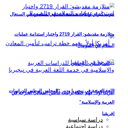
حزب كيراي وإعادة هندسة المشهد السياسي في السنغال
متلازمة مقديشو: القرار 2719 واختبار استدامة عمليات
السلام في الصومال
اللغة العربية في نيجيريا ودور “المجلس الوطني للدراسات
أمريكا أولاً.. فهم خطة ترامب لتأمين المعادن الحرجة في
العربية والإسلامية”
إفريقيا
دراسة سياسية
دراسة اجتماعية