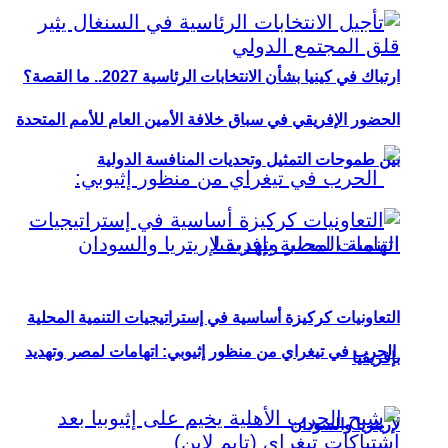
ارتباك في كينيا بشأن الانتخابات الرئاسية 2027.. ما القصة؟
الحضور الإفريقي في سباق خلافة الأمين العام للأمم المتحدة
بين طموحات التمثيل وتحديات المنافسة الدولية
التعاونيات كركيزة أساسية في إستراتيجيات التنمية المحلية
الحرب في تيغراي من منظور إثيوبي: اتهامات لمصر وتهديد
بإفريقيا
لإريتريا والسودان