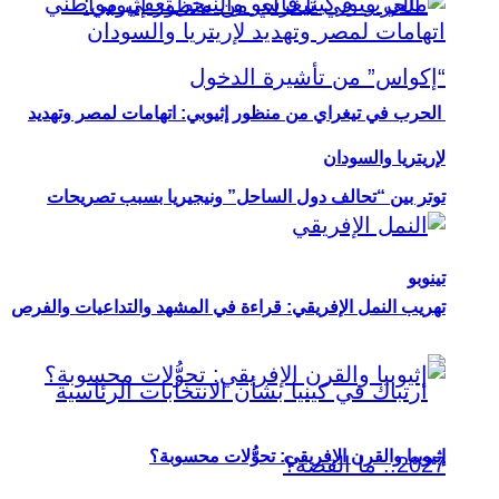
الحرب في تيغراي من منظور إثيوبي: اتهامات لمصر وتهديد
لإريتريا والسودان
توتر بين “تحالف دول الساحل” ونيجيريا بسبب تصريحات
تينوبو
تهريب النمل الإفريقي: قراءة في المشهد والتداعيات والفرص
إثيوبيا والقرن الإفريقي: تحوُّلات محسوبة؟