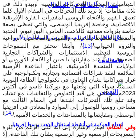
لديناميات المحفّزة للتحركات الروسية، ويبدو ذلك في
اثة مقامات؛ إذ تزيد تلك التحركات في المقام الأول كلما
عمق الفهم والاتجاه الروسي لمقدرات القارة الإفريقية
لاقتصادية، وخاصة إفريقيا الوسطى، والتي تحظى بصفة
اصة بثروات معدنية كالذهب، الماس، اليورانيوم، الحديد
النفط والمطاط والخشب والقهوة والمحاصيل الزراعية
تحوُّل طاقي عادل في السنغال.. تغيير السياسات بدلاً من
)
(
لثروة الحيوانية
[13]
، وأيضًا تتحفز مع الطموحات
لروسية لتعظيم الاستثمارات والشراكات التجارية
ضعيفة نسبيًّا عند مقارنتها بالصين أو الاتحاد الأوروبي أو
دوّامة الديون
لولايات المتحدة الأمريكية، باعتبار القاعدة الأرضية
لملائمة لعقد شراكات اقتصادية وتجارية وتكنولوجية على
رار شراكاتها بشأن التعاون في تكنولوجيا الطاقة النووية
لسلمية سواء التي وقَّعتها مع بوركينا فاسو في أكتوبر
2023م، أو التي هي قيد التفاوض والنقاشات مع تشاد،
قد تبلغ تلك التحركات أشدها في المقام الثالث مع
ساعي روسيا للوصول إلى الموارد والمعادن في إفريقيا
)
[14]
(
لوسطى ومقايضاتها بالمساعدات والخدمات الأمنية.
انعدام الحوكمة في أنشطة استغلال الذهب بوسط إفريقيا
في الختام،
تجدر الإشارة إلى أنه على الرغم من كثرة
لتصريحات الرسمية وغير الرسمية بشأن تلك القاعدة، إلا