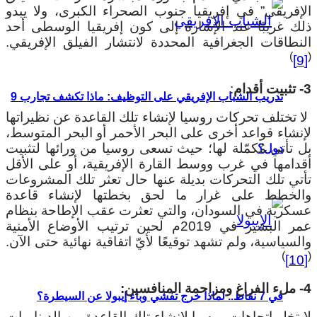
لإفريقي” في إفريقيا جنوب الصحراء الكبرى، ولا يبدو
لك غريبًا عند الإشارة إلى كون إفريقيا الوسطى أحد
لنطاقات الجغرافية المحددة لانتشار الفيلق الإفريقي.
)
[
دام
:
تدريب الشباب الإفريقي على التوظيف: ماذا تكشف تجارب 9
ا تختلف تحركات روسيا لإنشاء تلك القاعدة عن نظيراتها
إنشاء قواعد أخرى على البحر الأحمر أو البحر المتوسط،
ل تأتي مُكمّلة لها؛ حيث تسعى روسيا من ورائها لتثبيت
دول؟
قدامها في غرب ووسط القارة الإفريقية، أو على الأقل
أتي تلك التحركات بديلة عنها حال تعثر تلك المشروعات
الخطط على غرار ما لحق بخطتها لإنشاء قاعدة
سكرية في السودان، والتي تعثرت عقب الإطاحة بنظام
عمر البشير في 2019م لحين ترتيب الأوضاع الأمنية
لسياسية، ولم تشهد توقيعًا لأيّ اتفاقية نهائية حتى الآن.
)
[
منافسين:
في 7 نقاط.. لماذا خرج تفشي وباء إيبولا عن السيطرة؟
ا تخلو اتجاهات روسيا لإنشاء تلك القاعدة من الديناميات