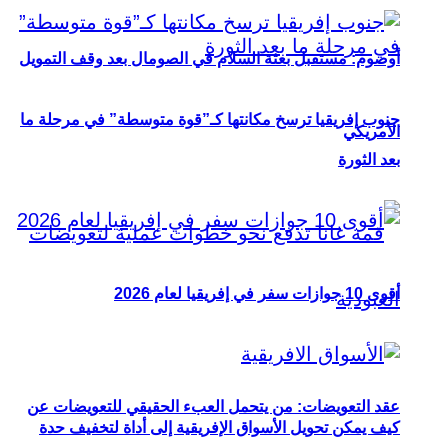
أوصوم: مستقبل بعثة السلام في الصومال بعد وقف التمويل
جنوب إفريقيا ترسخ مكانتها كـ”قوة متوسطة” في مرحلة ما
الأمريكي
بعد الثورة
أقوى 10 جوازات سفر في إفريقيا لعام 2026
عقد التعويضات: من يتحمل العبء الحقيقي للتعويضات عن
كيف يمكن تحويل الأسواق الإفريقية إلى أداة لتخفيف حدة