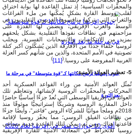
المحفّزات السياسية؛ إذ تمثل القاعدة لها بوابة اختراق
قلب ووسط القارة بشكلٍ يُمكّنها من ملء الفراغات
الثغرات التي يتركها منافسوها الغربيون التقليديون في
لوسط والغرب الإفريقي، ويضمن لها القدرة على
زاحمتهم في نطاقات نفوذها التقليدية بشكل يلحقهم
مزيد من الانتكاسات والانسحابات القسرية، ويجلب
وسيا حلفاء جددًا من الأفارقة الذين يُشكّلون أكبر كتلة
صويتية في الأمم المتحدة، والذين من شأنهم كسر العزلة
)
(
لغربية المفروضة على روسيا.
[11]
أمنية:
جنوب إفريقيا ترسخ مكانتها كـ”قوة متوسطة” في مرحلة ما
ُمثّل العوائد الأمنية من وراء القواعد العسكرية أحد
لمحركات والمحفّزات الروسية لإنشائها، وتتعاظم تلك
بعد الثورة
عوائد في إفريقيا الوسطى التي تُعدّ جزءًا أساسيًّا حاضرًا
اخل المقاربة الروسية وشريكًا إستراتيجيًّا موثوقًا منذ
2018م وملجأ مواتيًا للشركاء الروس “فاغنر”، وأيضًا جزءًا
ن نطاقات الفيلق الروسي؛ مما يحفّز روسيا لإقامة
اعدتها هناك، ومِن ثَم، يمكن لتلك القاعدة خدمة مساعي
وسيا للانخراط في المعادلة الأمنية للقارة الإفريقية