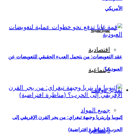
الأمريكي
سياسية
اقتصادية
عقد التعويضات: من يتحمل العبء الحقيقي للتعويضات عن
العبودية؟
اجتماعية
تقدير موقف
جميع المواد
إثيوبيا وإريتريا وجبهة تيغراي: من يجر القرن الإفريقي إلى
اجتماعي
الحرب؟ (مناظرة افتراضية)