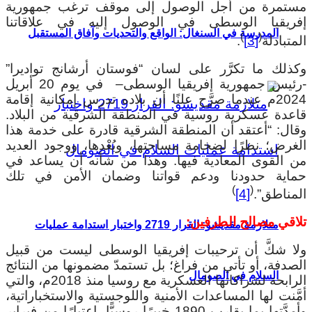
ستمرة من أجل الوصول إلى موقف ترغب جمهورية
فريقيا الوسطى في الوصول إليه في علاقاتنا
المدرسة في السنغال: الواقع والتحديات وآفاق المستقبل
)
(
متبادلة
[3]
.
كذلك ما تكرَّر على لسان “فوستان أرشانج تواديرا”
-رئيس جمهورية إفريقيا الوسطى– في يوم 20 أبريل
2024م عندما صرَّح علنًا أن بلاده تدرس إمكانية إقامة
اعدة عسكرية روسية في المنطقة الشرقية من البلاد.
قال: “أعتقد أن المنطقة الشرقية قادرة على خدمة هذا
لغرض؛ نظرًا لضخامة مساحتها، وبُعْدها، ووجود العديد
ن القوى المعادية فيها. وهذا من شأنه أن يساعد في
ماية حدودنا ودعم قواتنا وضمان الأمن في تلك
)
(
لمناطق”.
[4]
لاقي مصالح الطرفين:
متلازمة مقديشو: القرار 2719 واختبار استدامة عمليات
لا شكَّ أن ترحيبات إفريقيا الوسطى ليست من قبيل
لصدفة، أو تأتي من فراغ؛ بل تستمدّ مضمونها من النتائج
السلام في الصومال
الرابحة لشراكاتها العسكرية مع روسيا منذ 2018م، والتي
َّنت لها المساعدات الأمنية واللوجستية والاستخباراتية،
وأمدَّتها بما يقارب 1890 خبيرًا روسيًّا، اعتبارًا من فبراير