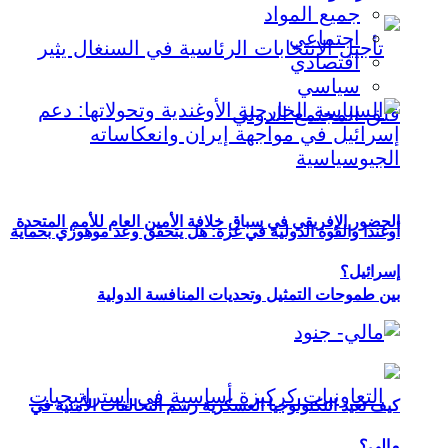
جميع المواد
اجتماعي
اقتصادي
سياسي
الحضور الإفريقي في سباق خلافة الأمين العام للأمم المتحدة
أوغندا والقوة الدولية في غزة: هل يتحقق وعد موهوزي بحماية
إسرائيل؟
بين طموحات التمثيل وتحديات المنافسة الدولية
كيف تعيد التكنولوجيا العسكرية رسم التحالفات الأمنية في
مالي؟