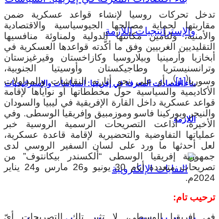
دخل تحركات روسيا لإنشاء قواعد عسكرية ضمن
قاربتها لحماية مصالحها الجيوسياسية والاقتصادية
الأمنية، ولتأمين مكانتها الدولية ولمناوئة منافسيها
لتقليديين الغربيين وفق ما أكَّدته قواعدها العسكرية في
بخازيا وأرمينيا وبيلاروسيا وكازاخستان وقيرغيزستان
ترانسنيستريا وطاجيكستان وأوسيتيا الجنوبية،
)
(
سوريا
[1]
، أو على نحوٍ أثارته النقاشات والمداولات
بناء اقتصادات المعرفة في إفريقيا: السياسات والإستراتيجيات
لأكاديمية والسياسية حول مخططاتها أو نواياها لإقامة
واعد عسكرية داخل القارة الإفريقية في ليبيا والسودان
النيجر وبوركينا فاسو وموزمبيق وإفريقيا الوسطى. وفي
اللازمة
لأخيرة، أذاعت التصريحات الرسمية الروسية خبر
ملياتها التفاوضية والتحضيرية لإقامة قاعدة عسكرية،
عل أحدثها ما ورد على لسان السفير الروسي لدى
مهورية إفريقيا الوسطى “ألكسندر بيكانتوف” من
تصريحات متعددة أيام 30 يونيو و26 مارس و24 يناير
20م.
رحيب تام:
ي إفريقيا الوسطى، لا تثير تلك التصريحات أيّ