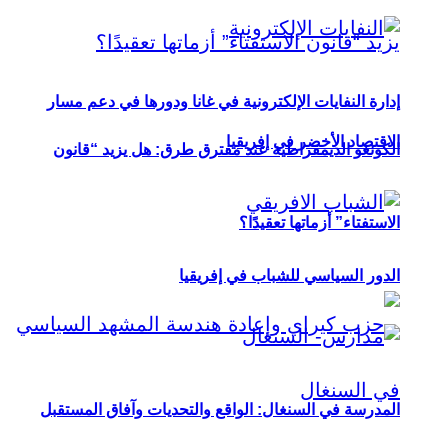
إدارة النفايات الإلكترونية في غانا ودورها في دعم مسار
الاقتصاد الأخضر في إفريقيا
الكونغو الديمقراطية عند مفترق طرق: هل يزيد “قانون
الاستفتاء” أزماتها تعقيدًا؟
الدور السياسي للشباب في إفريقيا
المدرسة في السنغال: الواقع والتحديات وآفاق المستقبل