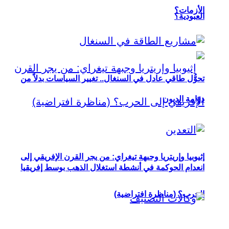
الأزمات؟
العبودية؟
تحوُّل طاقي عادل في السنغال.. تغيير السياسات بدلاً من
دوّامة الديون
إثيوبيا وإريتريا وجبهة تيغراي: من يجر القرن الإفريقي إلى
انعدام الحوكمة في أنشطة استغلال الذهب بوسط إفريقيا
الحرب؟ (مناظرة افتراضية)