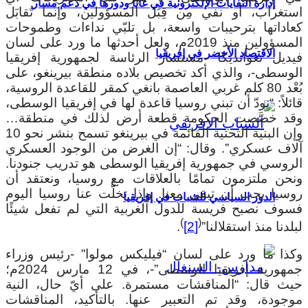
إدارة النفايات الإلكترونية في غانا ودورها في دعم مسار
ستغراب، أو نفي مِن قِبَل المسؤولين، وإنما تُقابَل
عاداتها بترحيبات واسعة، بل تلبّي نداءات وطموحات
المسؤولين منذ 2019م، ولعل أحدثها ما ورد على لسان
الاقتصاد الأخضر في إفريقيا
يديل نغوانديكا -مستشار الرئاسة لجمهورية إفريقيا
لوسطى-، والذي أكد تخصيص بلاده منطقة بيرينغو، على
بُعْد 80 كلم غربي العاصمة بانغي كمقر للقاعدة الروسية،
ئلاً: “نودّ أن تبني روسيا قاعدة لها في إفريقيا الوسطى،
قد خصَّصت الحكومة قطعة أرض لذلك في منطقة…
وإن البنية التحتية القائمة في بيرينغو تسمح بنشر نحو 10
لاف عسكري”. وقال: “إن الغرض من الوجود العسكري
لروسي في جمهورية إفريقيا الوسطى هو تدريب جنودنا.
نحن ملتزمون تمامًا بالعلاقات مع روسيا، ونعتقد أن
وسيا يجب أن تبقى معنا. وإذا تخلَّت عنا روسيا اليوم
الدور السياسي للشباب في إفريقيا
سوف نصبح فريسة للدول الغربية التي لم تفعل شيئًا
)
(
لدنا منذ استقلالنا”
[2]
.
كذا ما ورد على لسان “فيليكس مولوا” -رئيس وزراء
جمهورية إفريقيا الوسطى”-، في 12 مارس 2024م؛
يث قال: “المناقشات مستمرة. على أيّ حال، النية
وجودة، وقد تم التعبير عنها. بالتأكيد، المناقشات