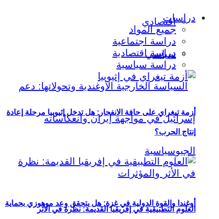
دراسات
اقتصادي
جميع المواد
دراسة اجتماعية
دراسة اقتصادية
سياسي
دراسة سياسية
أزمة تيغراي على حافة الانفجار: هل تدخل إثيوبيا مرحلة إعادة
إنتاج الحرب؟
أوغندا والقوة الدولية في غزة: هل يتحقق وعد موهوزي بحماية
العلوم التطبيقية في إفريقيا القديمة: نظرة في الأثر