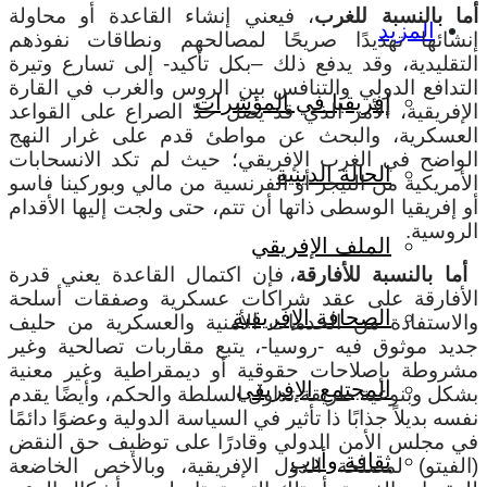
ما بالنسبة للغرب
، فيعني إنشاء القاعدة أو محاولة
المزيد
نشائها تهديدًا صريحًا لمصالحهم ونطاقات نفوذهم
لتقليدية، وقد يدفع ذلك –بكل تأكيد- إلى تسارع وتيرة
لتدافع الدولي والتنافس بين الروس والغرب في القارة
إفريقيا في المؤشرات
لإفريقية، الأمر الذي قد يصل حدّ الصراع على القواعد
لعسكرية، والبحث عن مواطئ قدم على غرار النهج
لواضح في الغرب الإفريقي؛ حيث لم تكد الانسحابات
الحالة الدينية
لأمريكية من النيجر أو الفرنسية من مالي وبوركينا فاسو
و إفريقيا الوسطى ذاتها أن تتم، حتى ولجت إليها الأقدام
لروسية.
الملف الإفريقي
ما بالنسبة للأفارقة
، فإن اكتمال القاعدة يعني قدرة
لأفارقة على عقد شراكات عسكرية وصفقات أسلحة
الصحافة الإفريقية
الاستفادة من الخدمات الأمنية والعسكرية من حليف
ديد موثوق فيه -روسيا-، يتبع مقاربات تصالحية وغير
شروطة بإصلاحات حقوقية أو ديمقراطية وغير معنية
المجتمع الإفريقي
شكل وبنوعية طريقة تداول السلطة والحكم، وأيضًا يقدم
سه بديلاً جذابًا ذا تأثير في السياسة الدولية وعضوًا دائمًا
ي مجلس الأمن الدولي وقادرًا على توظيف حق النقض
ثقافة وأدب
الفيتو) لمصلحة الدول الإفريقية، وبالأخص الخاضعة