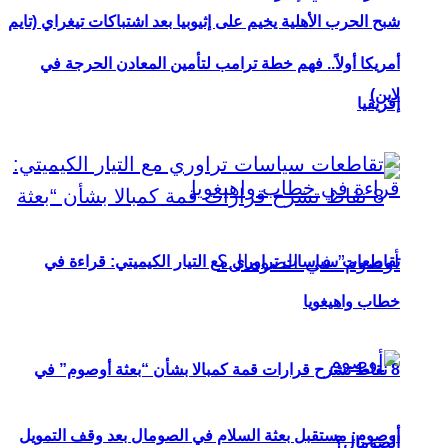
شبح الحرب الأهلية يخيم على إثيوبيا بعد اشتباكات تيغراي (تايم
أمريكا أولاً.. فهم خطة ترامب لتأمين المعادن الحرجة في
لاين)
إفريقيا
تقاطعات سياسات تراوري مع التيار الكيميتي: قراءة في
خطاب واهيغويا
8 نقاط تشرح قرارات قمة كمبالا بشأن “بعثة أوصوم” في
أوصوم: مستقبل بعثة السلام في الصومال بعد وقف التمويل
الصومال؟