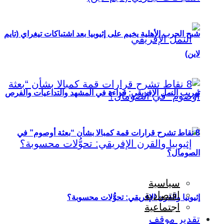
شبح الحرب الأهلية يخيم على إثيوبيا بعد اشتباكات تيغراي (تايم
لاين)
تهريب النمل الإفريقي: قراءة في المشهد والتداعيات والفرص
8 نقاط تشرح قرارات قمة كمبالا بشأن “بعثة أوصوم” في
الصومال؟
سياسية
اقتصادية
إثيوبيا والقرن الإفريقي: تحوُّلات محسوبة؟
اجتماعية
تقدير موقف