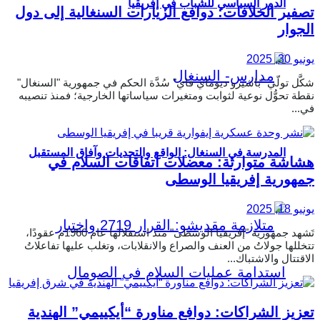
الدور السياسي للشباب في إفريقيا
تصفير الخلافات: دوافع الزيارات السنغالية إلى دول
الجوار
يونيو 30, 2025
شكَّل تولّي "باشيرو ديوماي فاي" سُدَّة الحكم في جمهورية "السنغال"
نقطة تحوُّل نوعية لثوابت ومتغيرات سياساتها الخارجية؛ فمنذ تنصيبه
في...
المدرسة في السنغال: الواقع والتحديات وآفاق المستقبل
هشاشة متوارثة: معضلات اتفاقات السلام في
جمهورية إفريقيا الوسطى
يونيو 18, 2025
تَشهد جمهورية "إفريقيا الوسطى" منذ استقلالها عام 1960م عقودًا،
تتخللها جولاتُ من العنف والصراع والانقلابات، وتغلب عليها تفاعلاتُ
الاقتتال والاشتباك...
تعزيز الشراكات: دوافع مناورة “أيكييمي” الهندية