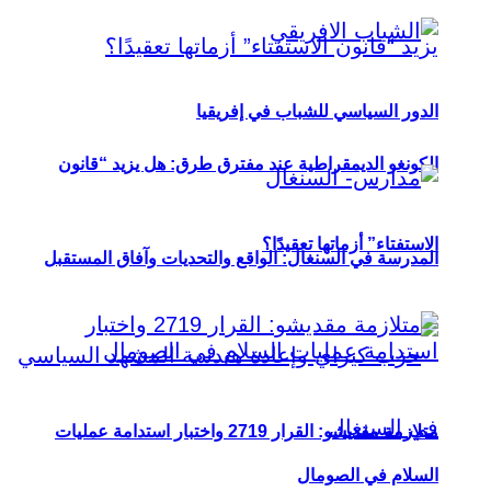
الدور السياسي للشباب في إفريقيا
الكونغو الديمقراطية عند مفترق طرق: هل يزيد “قانون
الاستفتاء” أزماتها تعقيدًا؟
المدرسة في السنغال: الواقع والتحديات وآفاق المستقبل
متلازمة مقديشو: القرار 2719 واختبار استدامة عمليات
السلام في الصومال