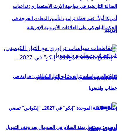
العدالة التاريخية في مواجهة الإرث الاستعماري: تداعيات
أمريكا أولاً.. فهم خطة ترامب لتأمين المعادن الحرجة في
الحكم البلجيكي على العلاقات الأوروبية الإفريقية
إفريقيا
تقاطعات سياسات تراوري مع التيار الكيميتي: قراءة في
خطاب واهيغويا
إطلاق العملة الموحدة “إيكو” في 2027.. “إيكواس” تمضي
أوصوم: مستقبل بعثة السلام في الصومال بعد وقف التمويل
قدمًا دون انتظار