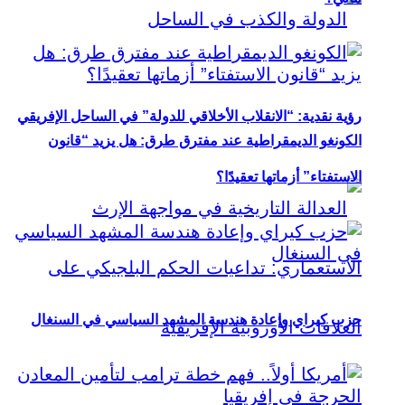
رؤية نقدية: “الانقلاب الأخلاقي للدولة” في الساحل الإفريقي
الكونغو الديمقراطية عند مفترق طرق: هل يزيد “قانون
الاستفتاء” أزماتها تعقيدًا؟
حزب كيراي وإعادة هندسة المشهد السياسي في السنغال