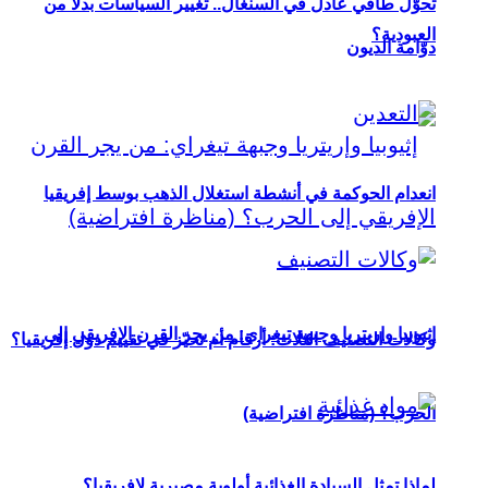
تحوُّل طاقي عادل في السنغال.. تغيير السياسات بدلاً من
العبودية؟
دوّامة الديون
انعدام الحوكمة في أنشطة استغلال الذهب بوسط إفريقيا
إثيوبيا وإريتريا وجبهة تيغراي: من يجر القرن الإفريقي إلى
وكالات التصنيف الثلاث: أرقام أم تحيّز في تقييم دول إفريقيا؟
الحرب؟ (مناظرة افتراضية)
لماذا تمثل السيادة الغذائية أولوية مصيرية لإفريقيا؟