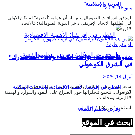
العربية والإسلامية”
مايو 18, 2025
المدقق لسياقات الصومال يتبين له أن عملية "أوصوم" لم تكن الأولى
التي يُطلقها الاتحاد الإفريقي داخل الدولة الصومالية؛ فالاتحاد
الإفريقي،...
ضغوط متلاحقة: بواعث انقضاء ولاية “الساميدرك”
في الشرق الكونغولي
أبريل 14, 2025
تستعر منذ تسعينيات القرن العشرين حرب متواصلة في الشرق
القطن في إفريقيا: الأهمية الاقتصادية والتحديات الهيكلية
الكونغولي، تتجمع مُحفّزاتها حول الصراع على النفوذ والموارد والهيمنة
الإقليمية، ومخلفات...
الصفحة 1 من 3
1
2
3
التالي
وفرص تعظيم القيمة
ابحث في الموقع