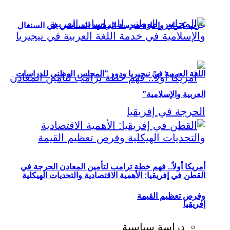
حزب كيراي وإعادة هندسة المشهد السياسي في السنغال
اللغة العربية في نيجيريا ودور “المجلس الوطني للدراسات
العربية والإسلامية”
أمريكا أولاً.. فهم خطة ترامب لتأمين المعادن الحرجة في
القطن في إفريقيا: الأهمية الاقتصادية والتحديات الهيكلية
وفرص تعظيم القيمة
إفريقيا
دراسة سياسية