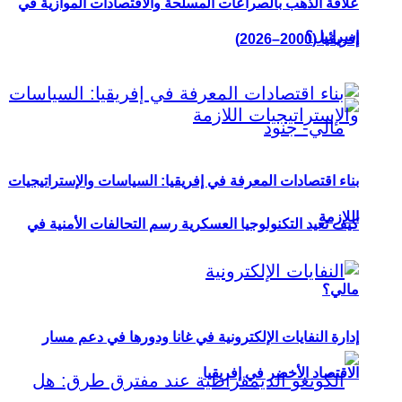
علاقة الذهب بالصراعات المسلحة والاقتصادات الموازية في
إسرائيل؟
إفريقيا (2000–2026)
بناء اقتصادات المعرفة في إفريقيا: السياسات والإستراتيجيات
اللازمة
كيف تعيد التكنولوجيا العسكرية رسم التحالفات الأمنية في
مالي؟
إدارة النفايات الإلكترونية في غانا ودورها في دعم مسار
الاقتصاد الأخضر في إفريقيا