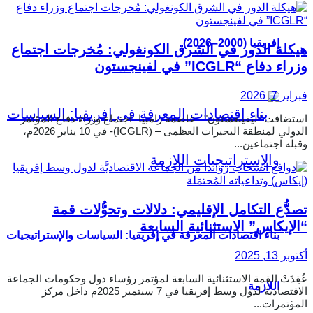
إفريقيا (2000–2026)
هيكلة الدور في الشرق الكونغولي: مُخرجات اجتماع
وزراء دفاع “ICGLR” في لفينجستون
فبراير 7, 2026
استضافت "ليفينغستون" –عاصمة زامبيا- اجتماع وزراء دفاع المؤتمر
الدولي لمنطقة البحيرات العظمى – (ICGLR)- في 10 يناير 2026م،
وقبله اجتماعين...
تصدُّع التكامل الإقليمي: دلالات وتحوُّلات قمة
“الإيكاس” الاستثنائية السابعة
بناء اقتصادات المعرفة في إفريقيا: السياسات والإستراتيجيات
أكتوبر 13, 2025
عُقِدَتْ القمة الاستثنائية السابعة لمؤتمر رؤساء دول وحكومات الجماعة
اللازمة
الاقتصادية لدول وسط إفريقيا في 7 سبتمبر 2025م داخل مركز
المؤتمرات...