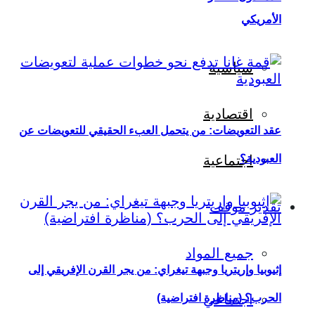
الأمريكي
سياسية
اقتصادية
عقد التعويضات: من يتحمل العبء الحقيقي للتعويضات عن
العبودية؟
اجتماعية
تقدير موقف
جميع المواد
إثيوبيا وإريتريا وجبهة تيغراي: من يجر القرن الإفريقي إلى
اجتماعي
الحرب؟ (مناظرة افتراضية)