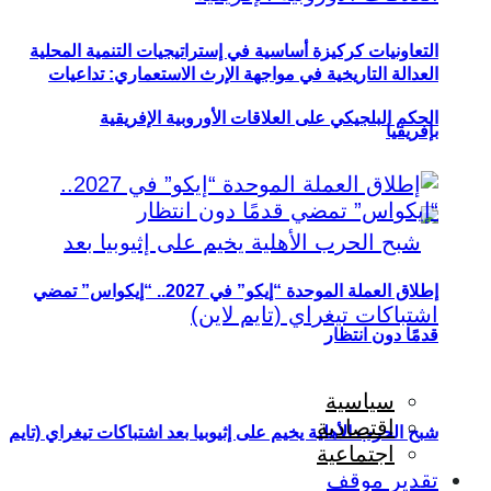
التعاونيات كركيزة أساسية في إستراتيجيات التنمية المحلية
العدالة التاريخية في مواجهة الإرث الاستعماري: تداعيات
الحكم البلجيكي على العلاقات الأوروبية الإفريقية
بإفريقيا
إطلاق العملة الموحدة “إيكو” في 2027.. “إيكواس” تمضي
قدمًا دون انتظار
سياسية
اقتصادية
شبح الحرب الأهلية يخيم على إثيوبيا بعد اشتباكات تيغراي (تايم
اجتماعية
تقدير موقف