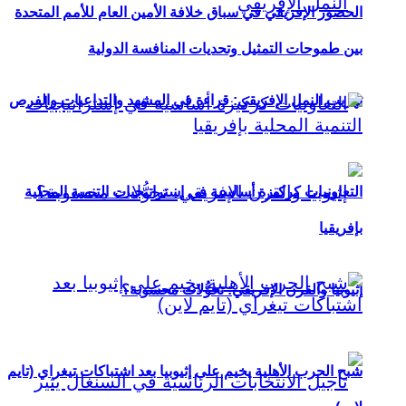
الحضور الإفريقي في سباق خلافة الأمين العام للأمم المتحدة
بين طموحات التمثيل وتحديات المنافسة الدولية
تهريب النمل الإفريقي: قراءة في المشهد والتداعيات والفرص
التعاونيات كركيزة أساسية في إستراتيجيات التنمية المحلية
بإفريقيا
إثيوبيا والقرن الإفريقي: تحوُّلات محسوبة؟
شبح الحرب الأهلية يخيم على إثيوبيا بعد اشتباكات تيغراي (تايم