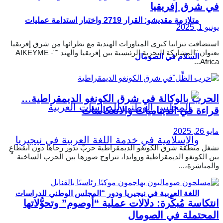
في شرق إفريقيا
متلازمة مقديشو: القرار 2719 واختبار استدامة عمليات
يونيو 1, 2025
استضافت تنزانيا كبرى المناورات الهندية مع نظرائها من شرق إفريقيا
بعنوان "المشاركة البحرية الرئيسية بين إفريقيا والهند ""AIKEYME -
السلام في الصومال
Africa...
الحرب بالوكالة في شرق الكونغو الديمقراطية…
قراءة في الديناميات والانعكاسات
مايو 26, 2025
تشغل منطقة شرق الكونغو الديمقراطية حربٌ تدور رحاها دون انقطاعٍ
بين الكونغو الديمقراطية ورواندا، تتراوح صورها بين الحرب الساخنة
والمباشرة،...
اللغة العربية في نيجيريا ودور “المجلس الوطني للدراسات
انتكاسة مُبكِّرة: دلالات عملية “أوصوم” وتحوُّلاتها
المحتملة في الصومال