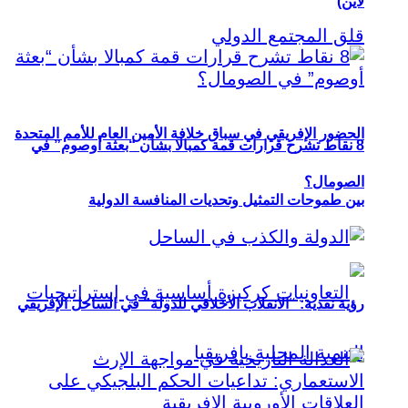
لاين)
الحضور الإفريقي في سباق خلافة الأمين العام للأمم المتحدة
8 نقاط تشرح قرارات قمة كمبالا بشأن “بعثة أوصوم” في
الصومال؟
بين طموحات التمثيل وتحديات المنافسة الدولية
رؤية نقدية: “الانقلاب الأخلاقي للدولة” في الساحل الإفريقي