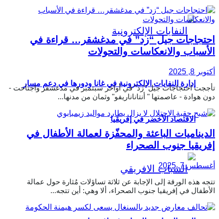
احتجاجات جيل “زد” في مدغشقر… قراءة في
الأسباب والانعكاسات والتحولات
أكتوبر 8, 2025
إدارة النفايات الإلكترونية في غانا ودورها في دعم مسار
تأججت احتجاجات جيل "زد" في أواخر سبتمبر في مدغشقر واجتاحت -
دون هوادة - عاصمتها " أنتاناناريفو" وثمان من مدنها...
الاقتصاد الأخضر في إفريقيا
الديناميات الباعثة والمحفّزة لعمالة الأطفال في
إفريقيا جنوب الصحراء
أغسطس 7, 2025
تتجه هذه الورقة إلى الإجابة عن ثلاثة تساؤلات مُثارة حول عمالة
الأطفال في إفريقيا جنوب الصحراء، ألا وهي: أين تتجه...