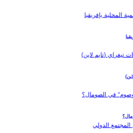
قيا
اين)