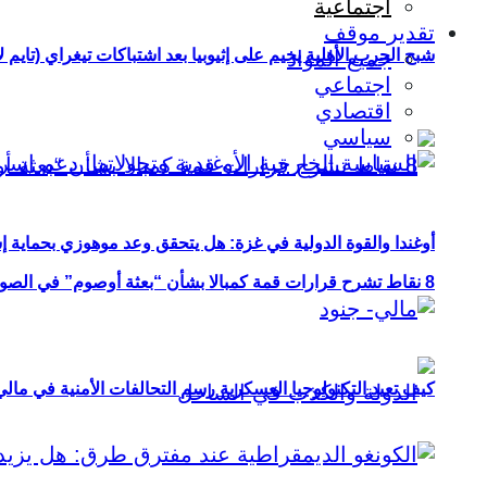
اجتماعية
تقدير موقف
شبح الحرب الأهلية يخيم على إثيوبيا بعد اشتباكات تيغراي (تايم ل
جميع المواد
اجتماعي
اقتصادي
سياسي
أوغندا والقوة الدولية في غزة: هل يتحقق وعد موهوزي بحماية إ
8 نقاط تشرح قرارات قمة كمبالا بشأن “بعثة أوصوم” في الصومال؟
كيف تعيد التكنولوجيا العسكرية رسم التحالفات الأمنية في مال