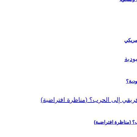
مريكي
دية؟
رب؟ (مناظرة افتراضية)