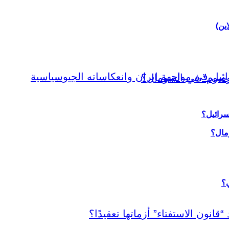
اين)
سرائيل؟
ي؟