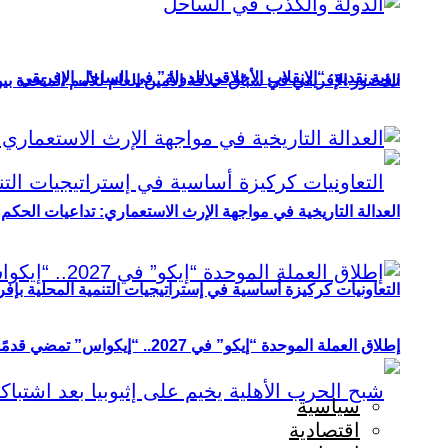
رؤية نقدية: “الانقلاب الأخلاقي للدولة” في الساحل الإفريقي
الحضور الإفريقي في سباق خلافة الأمين العام للأمم المتحدة ب
العدالة التاريخية في مواجهة الإرث الاستعماري: تداعيات الحكم ا
التعاونيات كركيزة أساسية في إستراتيجيات التنمية المحلية بإفري
إطلاق العملة الموحدة “إيكو” في 2027.. “إيكواس” تمضي قدمًا دون انتظار
سياسية
اقتصادية