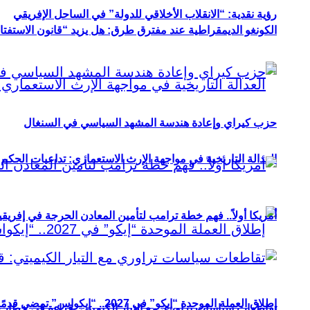
رؤية نقدية: “الانقلاب الأخلاقي للدولة” في الساحل الإفريقي
الكونغو الديمقراطية عند مفترق طرق: هل يزيد “قانون الاستفتاء” 
حزب كيراي وإعادة هندسة المشهد السياسي في السنغال
العدالة التاريخية في مواجهة الإرث الاستعماري: تداعيات الحكم ا
أمريكا أولاً.. فهم خطة ترامب لتأمين المعادن الحرجة في إفريقي
إطلاق العملة الموحدة “إيكو” في 2027.. “إيكواس” تمضي قدمًا دون انتظار
تقاطعات سياسات تراوري مع التيار الكيميتي: قراءة في خطاب و