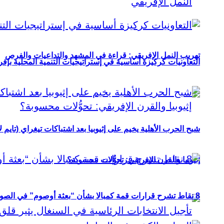
تهريب النمل الإفريقي: قراءة في المشهد والتداعيات والفرص
التعاونيات كركيزة أساسية في إستراتيجيات التنمية المحلية بإفري
شبح الحرب الأهلية يخيم على إثيوبيا بعد اشتباكات تيغراي (تايم ل
إثيوبيا والقرن الإفريقي: تحوُّلات محسوبة؟
8 نقاط تشرح قرارات قمة كمبالا بشأن “بعثة أوصوم” في الصومال؟