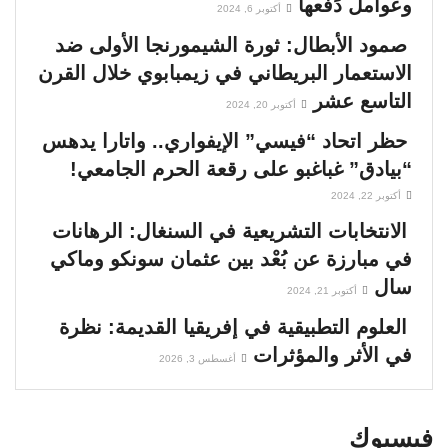
وعوامل دَفْعها
أكتوبر 6, 2024
صمود الأبطال: ثورة الشيمورنجا الأولى ضد
الاستعمار البريطاني في زيمبابوي خلال القرن
التاسع عشر
أكتوبر 20, 2024
حظر اتحاد “فيسي” الإيفواري.. واتارا يدهس
“بيادق” غباغبو على رقعة الحرم الجامعي!
أكتوبر 22, 2024
الانتخابات التشريعية في السنغال: الرهانات
في مبارزة عن بُعْد بين عثمان سونكو وماكي
سال
أكتوبر 21, 2024
العلوم التطبيقية في إفريقيا القديمة: نظرة
في الأثر والمؤثرات
أغسطس 3, 2026
فيسبوك