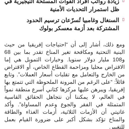
زيادة رواتب أفراد القوات المسلحة النيجيرية في
ظل استمرار التحديات الأمنية
السنغال وغامبيا تُسرّعان ترسيم الحدود
المشتركة بعد أزمة معسكر بولوك
ومع ذلك، أشار إلى أن “احتياجات إفريقيا من حيث
البنية التحتية ومكافحة تغير المناخ تقدر بما بين 68
و108 مليار دولار سنويا. وخيارات التمويل هي إما
الاقتراض محليا ومزاحمة القطاع الخاص، أو الاقتراض
من الخارج والتعامل مع تقلبات أسعار العملات”. وتابع
قائلاً: “على الرغم من المرونة الملحوظة التي تتمتع بها
إفريقيا، ويبرهن عليها مركزها كثاني أسرع منطقة نمواً
في العالم، لا يمكننا أن نتجاهل الحقائق القاسية
المتمثلة في الفقر والجوع وعدم المساواة”. وأكد
غاتيتي أن الأزمات الثلاثية، أزمات الغذاء والطاقة
والمناخ تؤكد بشكل أكبر على ضرورة القيام بعمل
للتغيير.