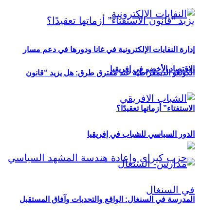
إدارة النفايات الإلكترونية في غانا ودورها في دعم مسار
الاقتصاد الأخضر في إفريقيا
الكونغو الديمقراطية عند مفترق طرق: هل يزيد “قانون
الاستفتاء” أزماتها تعقيدًا؟
الدور السياسي للشباب في إفريقيا
المدرسة في السنغال: الواقع والتحديات وآفاق المستقبل