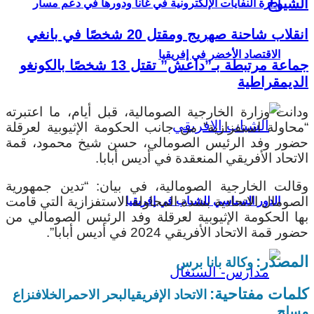
الشيوخ
إدارة النفايات الإلكترونية في غانا ودورها في دعم مسار
انقلاب شاحنة صهريج ومقتل 20 شخصًا في بانغي
الاقتصاد الأخضر في إفريقيا
جماعة مرتبطة بـ”داعش” تقتل 13 شخصًا بالكونغو
الديمقراطية
ودانت وزارة الخارجية الصومالية، قبل أيام، ما اعتبرته
“محاولة استفزازية” من جانب الحكومة الإثيوبية لعرقلة
حضور وفد الرئيس الصومالي، حسن شيخ محمود، قمة
الاتحاد الأفريقي المنعقدة في أديس أبابا.
وقالت الخارجية الصومالية، في بيان: “تدين جمهورية
الصومال الاتحادية بشدة المحاولة الاستفزازية التي قامت
الدور السياسي للشباب في إفريقيا
بها الحكومة الإثيوبية لعرقلة وفد الرئيس الصومالي من
حضور قمة الاتحاد الأفريقي 2024 في أديس أبابا”.
المصدر:
وكالة بانا برس
كلمات مفتاحية:
الاتحاد الإفريقي
البحر الاحمر
الخلاف
نزاع
مسلح