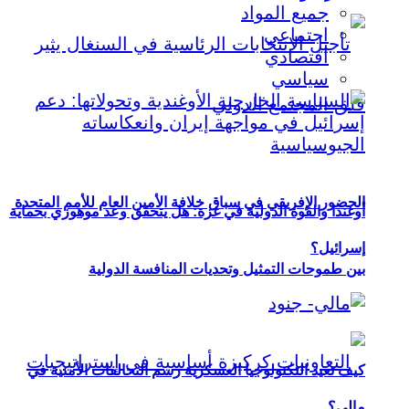
جميع المواد
اجتماعي
اقتصادي
سياسي
الحضور الإفريقي في سباق خلافة الأمين العام للأمم المتحدة
أوغندا والقوة الدولية في غزة: هل يتحقق وعد موهوزي بحماية
إسرائيل؟
بين طموحات التمثيل وتحديات المنافسة الدولية
كيف تعيد التكنولوجيا العسكرية رسم التحالفات الأمنية في
مالي؟