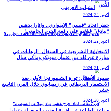
الأمن
أكتوبر 22, 2024
حظر اتحاد “فيسي” الإيفواري.. واتارا يدهس
“بيادق” غباغبو على رقعة الحرم الجامعي!
تدريب الشباب الإفريقي على التوظيف: ماذا تكشف تجارب 9
أكتوبر 22, 2024
الانتخابات التشريعية في السنغال: الرهانات في
دول؟
مبارزة عن بُعْد بين عثمان سونكو وماكي سال
أكتوبر 21, 2024
صمود الأبطال: ثورة الشيمورنجا الأولى ضد
الاستعمار البريطاني في زيمبابوي خلال القرن التاسع
عشر
أكتوبر 20, 2024
في 7 نقاط.. لماذا خرج تفشي وباء إيبولا عن السيطرة؟
صناعة الطباعة في إفريقيا جنوب الصحراء وعوامل