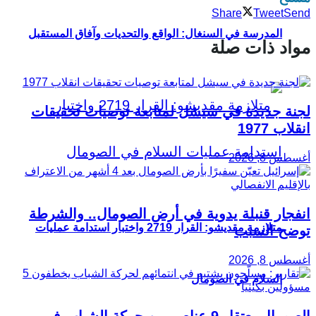
Share
Tweet
Send
المدرسة في السنغال: الواقع والتحديات وآفاق المستقبل
مواد ذات صلة
لجنة جديدة في سيشل لمتابعة توصيات تحقيقات
انقلاب 1977
أغسطس 8, 2026
انفجار قنبلة يدوية في أرض الصومال.. والشرطة
متلازمة مقديشو: القرار 2719 واختبار استدامة عمليات
توضح السبب
أغسطس 8, 2026
السلام في الصومال
الصومال يعتقل 9 عناصر من حركة الشباب في