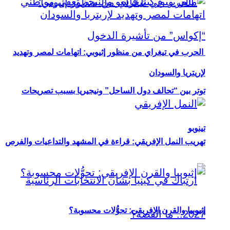
الحرب في تيغراي من منظور إثيوبي: اتهامات لمصر وتهديد
لإريتريا والسودان
توتر بين “تحالف دول الساحل” ونيجيريا بسبب تصريحات
تينوبو
تهريب النمل الإفريقي: قراءة في المشهد والتداعيات والفرص
إثيوبيا والقرن الإفريقي: تحوُّلات محسوبة؟