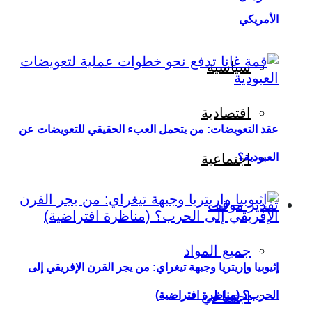
الأمريكي
سياسية
اقتصادية
عقد التعويضات: من يتحمل العبء الحقيقي للتعويضات عن
العبودية؟
اجتماعية
تقدير موقف
جميع المواد
إثيوبيا وإريتريا وجبهة تيغراي: من يجر القرن الإفريقي إلى
اجتماعي
الحرب؟ (مناظرة افتراضية)