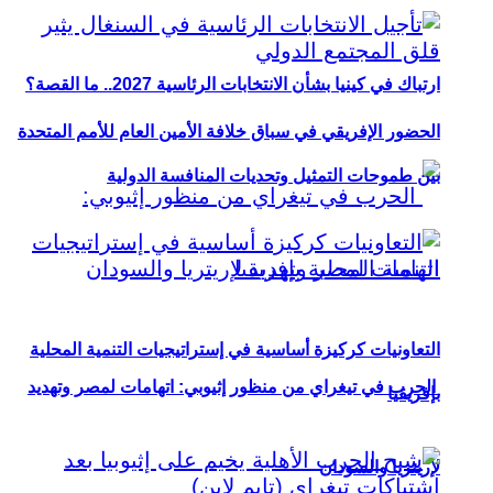
ارتباك في كينيا بشأن الانتخابات الرئاسية 2027.. ما القصة؟
الحضور الإفريقي في سباق خلافة الأمين العام للأمم المتحدة
بين طموحات التمثيل وتحديات المنافسة الدولية
التعاونيات كركيزة أساسية في إستراتيجيات التنمية المحلية
الحرب في تيغراي من منظور إثيوبي: اتهامات لمصر وتهديد
بإفريقيا
لإريتريا والسودان