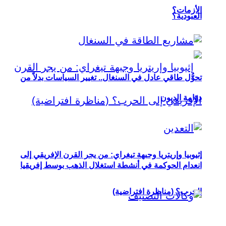
الأزمات؟
العبودية؟
تحوُّل طاقي عادل في السنغال.. تغيير السياسات بدلاً من
دوّامة الديون
إثيوبيا وإريتريا وجبهة تيغراي: من يجر القرن الإفريقي إلى
انعدام الحوكمة في أنشطة استغلال الذهب بوسط إفريقيا
الحرب؟ (مناظرة افتراضية)