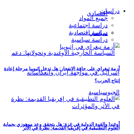
دراسات
اقتصادي
جميع المواد
دراسة اجتماعية
دراسة اقتصادية
سياسي
دراسة سياسية
أزمة تيغراي على حافة الانفجار: هل تدخل إثيوبيا مرحلة إعادة
إنتاج الحرب؟
أوغندا والقوة الدولية في غزة: هل يتحقق وعد موهوزي بحماية
العلوم التطبيقية في إفريقيا القديمة: نظرة في الأثر