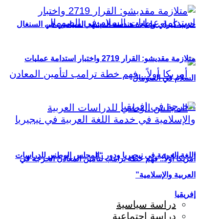
حزب كيراي وإعادة هندسة المشهد السياسي في السنغال
متلازمة مقديشو: القرار 2719 واختبار استدامة عمليات
السلام في الصومال
اللغة العربية في نيجيريا ودور “المجلس الوطني للدراسات
أمريكا أولاً.. فهم خطة ترامب لتأمين المعادن الحرجة في
العربية والإسلامية”
إفريقيا
دراسة سياسية
دراسة اجتماعية