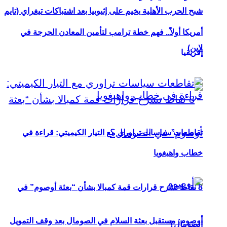
شبح الحرب الأهلية يخيم على إثيوبيا بعد اشتباكات تيغراي (تايم
أمريكا أولاً.. فهم خطة ترامب لتأمين المعادن الحرجة في
لاين)
إفريقيا
تقاطعات سياسات تراوري مع التيار الكيميتي: قراءة في
خطاب واهيغويا
8 نقاط تشرح قرارات قمة كمبالا بشأن “بعثة أوصوم” في
أوصوم: مستقبل بعثة السلام في الصومال بعد وقف التمويل
الصومال؟