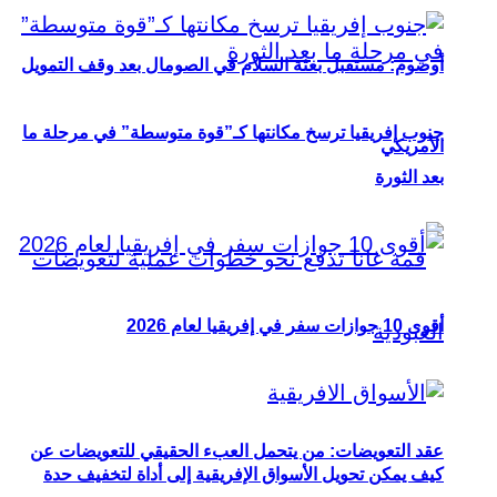
أوصوم: مستقبل بعثة السلام في الصومال بعد وقف التمويل
جنوب إفريقيا ترسخ مكانتها كـ”قوة متوسطة” في مرحلة ما
الأمريكي
بعد الثورة
أقوى 10 جوازات سفر في إفريقيا لعام 2026
عقد التعويضات: من يتحمل العبء الحقيقي للتعويضات عن
كيف يمكن تحويل الأسواق الإفريقية إلى أداة لتخفيف حدة