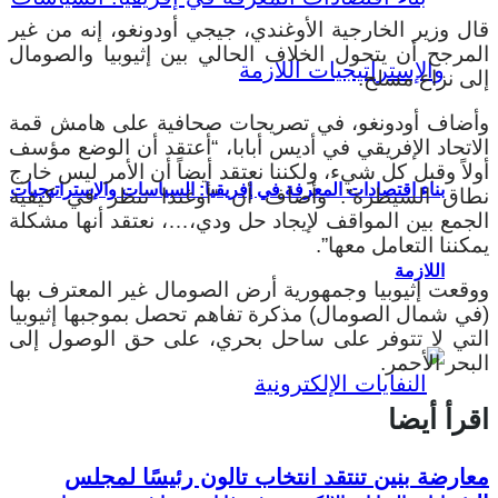
قال وزير الخارجية الأوغندي، جيجي أودونغو، إنه من غير
المرجح أن يتحول الخلاف الحالي بين إثيوبيا والصومال
إلى نزاع مسلح.
وأضاف أودونغو، في تصريحات صحافية على هامش قمة
الاتحاد الإفريقي في أديس أبابا، “أعتقد أن الوضع مؤسف
أولاً وقبل كل شيء، ولكننا نعتقد أيضاً أن الأمر ليس خارج
بناء اقتصادات المعرفة في إفريقيا: السياسات والإستراتيجيات
نطاق السيطرة”. وأضاف أن “أوغندا تنظر في كيفية
الجمع بين المواقف لإيجاد حل ودي،…، نعتقد أنها مشكلة
يمكننا التعامل معها”.
اللازمة
ووقعت إثيوبيا وجمهورية أرض الصومال غير المعترف بها
(في شمال الصومال) مذكرة تفاهم تحصل بموجبها إثيوبيا
التي لا تتوفر على ساحل بحري، على حق الوصول إلى
البحر الأحمر.
اقرأ أيضا
معارضة بنين تنتقد انتخاب تالون رئيسًا لمجلس