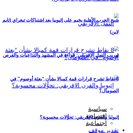
شبح الحرب الأهلية يخيم على إثيوبيا بعد اشتباكات تيغراي (تايم
لاين)
تهريب النمل الإفريقي: قراءة في المشهد والتداعيات والفرص
8 نقاط تشرح قرارات قمة كمبالا بشأن “بعثة أوصوم” في
الصومال؟
سياسية
اقتصادية
إثيوبيا والقرن الإفريقي: تحوُّلات محسوبة؟
اجتماعية
تقدير موقف