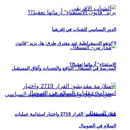
الدور السياسي للشباب في إفريقيا
الكونغو الديمقراطية عند مفترق طرق: هل يزيد “قانون
الاستفتاء” أزماتها تعقيدًا؟
المدرسة في السنغال: الواقع والتحديات وآفاق المستقبل
متلازمة مقديشو: القرار 2719 واختبار استدامة عمليات
السلام في الصومال