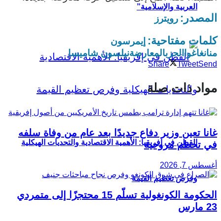
العربية والإسلامية”
المصدر:
رويترز
كلمات مفتاحية:
إيمرسون
منانغاغوا
الحزب
المعارضة
نيلسون شاميسا
Share
Tweet
Send
مواد ذات صلة
غانا تعين وزير دفاع جديدًا بعد عام من وفاة سلفه
القطن في إفريقيا: الأهمية الاقتصادية والتحديات الهيكلية
في تحطم مروحية
أغسطس 7, 2026
وفرص تعظيم القيمة
الحكومة الكونغولية تسلّم 15 محتجزًا إلى متمردي
23 مارس