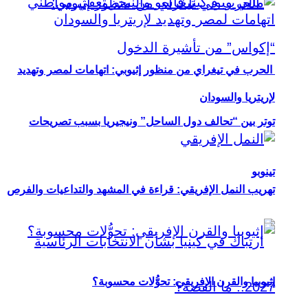
الحرب في تيغراي من منظور إثيوبي: اتهامات لمصر وتهديد
لإريتريا والسودان
توتر بين “تحالف دول الساحل” ونيجيريا بسبب تصريحات
تينوبو
تهريب النمل الإفريقي: قراءة في المشهد والتداعيات والفرص
إثيوبيا والقرن الإفريقي: تحوُّلات محسوبة؟