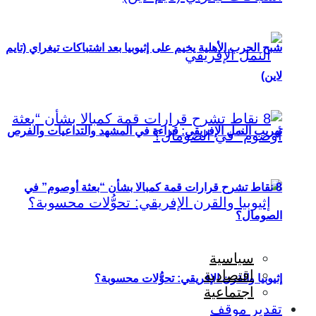
شبح الحرب الأهلية يخيم على إثيوبيا بعد اشتباكات تيغراي (تايم
لاين)
تهريب النمل الإفريقي: قراءة في المشهد والتداعيات والفرص
8 نقاط تشرح قرارات قمة كمبالا بشأن “بعثة أوصوم” في
الصومال؟
سياسية
اقتصادية
إثيوبيا والقرن الإفريقي: تحوُّلات محسوبة؟
اجتماعية
تقدير موقف