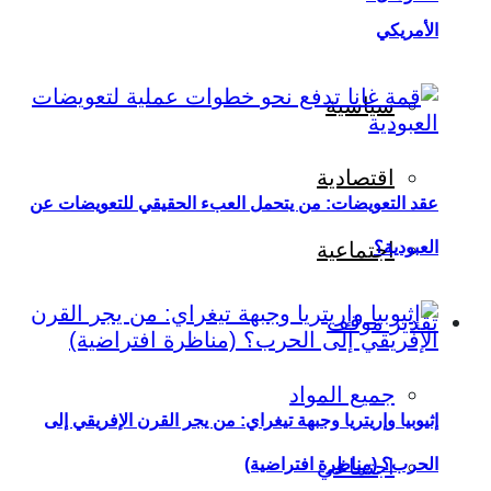
الأمريكي
سياسية
اقتصادية
عقد التعويضات: من يتحمل العبء الحقيقي للتعويضات عن
العبودية؟
اجتماعية
تقدير موقف
جميع المواد
إثيوبيا وإريتريا وجبهة تيغراي: من يجر القرن الإفريقي إلى
اجتماعي
الحرب؟ (مناظرة افتراضية)