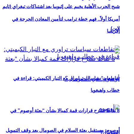
شبح الحرب الأهلية يخيم على إثيوبيا بعد اشتباكات تيغراي (تايم
أمريكا أولاً.. فهم خطة ترامب لتأمين المعادن الحرجة في
لاين)
إفريقيا
تقاطعات سياسات تراوري مع التيار الكيميتي: قراءة في
خطاب واهيغويا
8 نقاط تشرح قرارات قمة كمبالا بشأن “بعثة أوصوم” في
أوصوم: مستقبل بعثة السلام في الصومال بعد وقف التمويل
الصومال؟