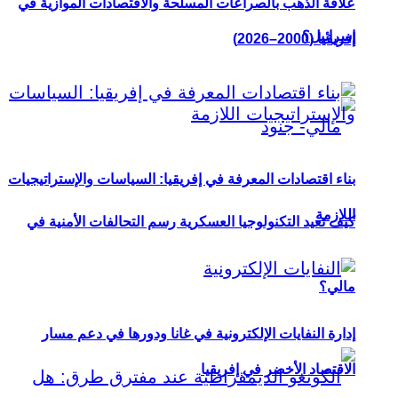
علاقة الذهب بالصراعات المسلحة والاقتصادات الموازية في
إسرائيل؟
إفريقيا (2000–2026)
بناء اقتصادات المعرفة في إفريقيا: السياسات والإستراتيجيات
اللازمة
كيف تعيد التكنولوجيا العسكرية رسم التحالفات الأمنية في
مالي؟
إدارة النفايات الإلكترونية في غانا ودورها في دعم مسار
الاقتصاد الأخضر في إفريقيا