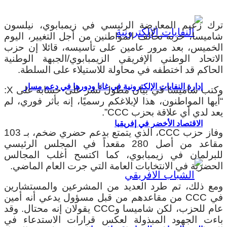
ترك زعيم المعارضة الرئيسي في زيمبابوي، نيلسون
شاميسا، حزبه تحالف المواطنين من أجل التغيير، اليوم
الخميس، بعد مرور عامين على تأسيسه، قائلا إن حزب
الاتحاد الوطني الإفريقي الزيمبابوي/الجبهة الوطنية
الحاكم قد اختطفه في محاولة للاستيلاء على السلطة.
إدارة النفايات الإلكترونية في غانا ودورها في دعم مسار
وكتب شاميسا في بيان مطول نُشر على حسابه على X:
“أيها المواطنون، هذا لإبلاغكم رسميًا، إنه بأثر فوري، لم
يعد لدي أي علاقة بحزب CCC”.
الاقتصاد الأخضر في إفريقيا
وفاز حزب CCC، الذي يتمتع بدعم حضري ضخم، بـ 103
مقاعد من أصل 280 مقعداً في المجلس الرئيسي
للبرلمان في زيمبابوي، كما اكتسح أغلب المجالس
الحضرية في الانتخابات العامة التي جرت العام الماضي.
ومع ذلك، تم طرد العديد من المشرعين والمستشارين
في CCC من مقاعدهم من قبل مسؤول يدعي أنه أمين
عام للحزب، لكن شاميسا وCCC يقولان إنه محتال. وقد
باءت الجهود المبذولة لعكس قرارات الاستدعاء في