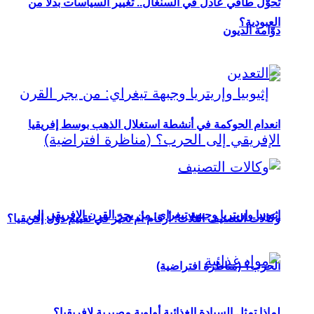
تحوُّل طاقي عادل في السنغال.. تغيير السياسات بدلاً من
العبودية؟
دوّامة الديون
انعدام الحوكمة في أنشطة استغلال الذهب بوسط إفريقيا
إثيوبيا وإريتريا وجبهة تيغراي: من يجر القرن الإفريقي إلى
وكالات التصنيف الثلاث: أرقام أم تحيّز في تقييم دول إفريقيا؟
الحرب؟ (مناظرة افتراضية)
لماذا تمثل السيادة الغذائية أولوية مصيرية لإفريقيا؟