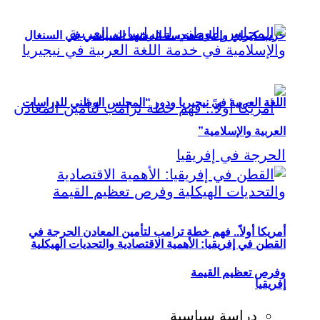
حزب كيراي وإعادة هندسة المشهد السياسي في السنغال
اللغة العربية في نيجيريا ودور “المجلس الوطني للدراسات
العربية والإسلامية”
أمريكا أولاً.. فهم خطة ترامب لتأمين المعادن الحرجة في
القطن في إفريقيا: الأهمية الاقتصادية والتحديات الهيكلية
وفرص تعظيم القيمة
إفريقيا
دراسة سياسية