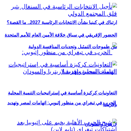
ارتباك في كينيا بشأن الانتخابات الرئاسية 2027.. ما القصة؟
الحضور الإفريقي في سباق خلافة الأمين العام للأمم المتحدة
بين طموحات التمثيل وتحديات المنافسة الدولية
التعاونيات كركيزة أساسية في إستراتيجيات التنمية المحلية
الحرب في تيغراي من منظور إثيوبي: اتهامات لمصر وتهديد
بإفريقيا
لإريتريا والسودان