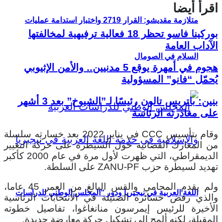
اقرأ أيضا
متلازمة مقديشو: القرار 2719 واختبار استدامة عمليات
بوركينا فاسو تحظر 18 فعالية ترفيهية لمخالفتها
الآداب العامة
السلام في الصومال
هجوم في أمهرة يوقع 5 مدنيين.. والأمن الإثيوبي
يُحمّل “فانو” المسؤولية
بنين: باتريس تالون رئيسًا لـ”الشيوخ” بعد 3 أشهر
على مغادرته الرئاسة
وقام بتأسيس CCC في يناير 2022 بعد خسارته سلسلة
من المعارك القضائية حول السيطرة على حركة التغيير
الديمقراطي، التي ظهرت لأول مرة في عام 2000 كأكبر
تهديد لسيطرة حزب ZANU-PF على السلطة.
ولم يقدم المحامي والقس البالغ من العمر 45 عاما،
اللغة العربية في نيجيريا ودور “المجلس الوطني للدراسات
والذي رفض خسائره الضئيلة في الانتخابات الرئاسية
الأخيرة للرئيس إيمرسون منانغاغوا، تفاصيل خطوته
المقبلة، لكنه ألمح إلى تشكيل حركة معارضة جديدة.