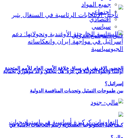
جميع المواد
اجتماعي
اقتصادي
سياسي
الحضور الإفريقي في سباق خلافة الأمين العام للأمم المتحدة
أوغندا والقوة الدولية في غزة: هل يتحقق وعد موهوزي بحماية
إسرائيل؟
بين طموحات التمثيل وتحديات المنافسة الدولية
كيف تعيد التكنولوجيا العسكرية رسم التحالفات الأمنية في
مالي؟