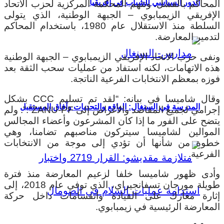
الدور السياسي للشباب في إفريقيا
المحاكم بالفشل. وتتهم المحكمة المركزية لحزب الاتحاد
الإفريقي الزيمبابوي – الجبهة الوطنية، الذي يتولى
السلطة منذ الاستقلال عام 1980، باستخدام المحاكم
لتدمير المعارضة.
ونفى حزب الاتحاد الإفريقي الزيمبابوي – الجبهة الوطنية
هذه الاتهامات، لكنه استفاد من عمليات سحب الثقة بعد
فوزه بمعظم الانتخابات الفرعية الناتجة.
وقال شاميسا في بيانه: “لقد تم تسليم CCC بشكل
المدرسة في السنغال: الواقع والتحديات وآفاق المستقبل
إجرامي لجميع المقاصد والأغراض إلى ZANU-PF”.”. ولم
يتضح على الفور ما إذا كان المشرعون وأعضاء المجالس
الموالين لشاميسا سيتركون مناصبهم تضامنا، وهي
خطوة من شأنها أن تؤدي إلى موجة من الانتخابات
الفرعية.
وأدى ظهور شاميسا خلفا لزعيم المعارضة منذ فترة
طويلة مورجان تسفانجيراي، الذي توفي عام 2018، إلى
إثارة معارك على القيادة وانقسامات داخل حركة
المعارضة الرئيسية في زيمبابوي.