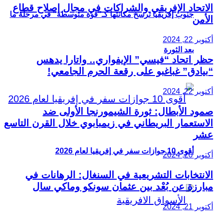
الاتحاد الإفريقي والشراكات في مجال إصلاح قطاع
جنوب إفريقيا ترسخ مكانتها كـ”قوة متوسطة” في مرحلة ما
الأمن
أكتوبر 22, 2024
بعد الثورة
حظر اتحاد “فيسي” الإيفواري.. واتارا يدهس
“بيادق” غباغبو على رقعة الحرم الجامعي!
أكتوبر 22, 2024
صمود الأبطال: ثورة الشيمورنجا الأولى ضد
الاستعمار البريطاني في زيمبابوي خلال القرن التاسع
عشر
أقوى 10 جوازات سفر في إفريقيا لعام 2026
أكتوبر 20, 2024
الانتخابات التشريعية في السنغال: الرهانات في
مبارزة عن بُعْد بين عثمان سونكو وماكي سال
أكتوبر 21, 2024