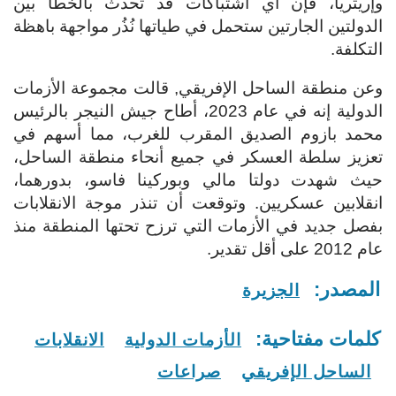
وإريتريا، فإن أي اشتباكات قد تحدث بالخطأ بين
الدولتين الجارتين ستحمل في طياتها نُذُر مواجهة باهظة
التكلفة.
وعن منطقة الساحل الإفريقي, قالت مجموعة الأزمات
الدولية إنه في عام 2023، أطاح جيش النيجر بالرئيس
محمد بازوم الصديق المقرب للغرب، مما أسهم في
تعزيز سلطة العسكر في جميع أنحاء منطقة الساحل،
حيث شهدت دولتا مالي وبوركينا فاسو، بدورهما،
انقلابين عسكريين.
وتوقعت أن تنذر موجة الانقلابات
بفصل جديد في الأزمات التي ترزح تحتها المنطقة منذ
عام 2012 على أقل تقدير.
المصدر:
الجزيرة
كلمات مفتاحية:
الأزمات الدولية
الانقلابات
الساحل الإفريقي
صراعات