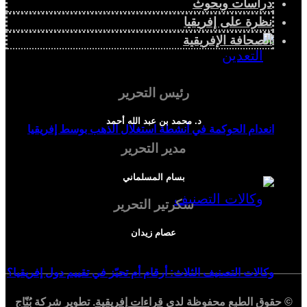
دراسات وبحوث
نظرة على إفريقيا
الصحافة الإفريقية
رئيس التحرير
د. محمد بن عبد الله أحمد
انعدام الحوكمة في أنشطة استغلال الذهب بوسط إفريقيا
مدير التحرير
بسام المسلماني
سكرتير التحرير
عصام زيدان
وكالات التصنيف الثلاث: أرقام أم تحيّز في تقييم دول إفريقيا؟
© حقوق الطبع محفوظة لدي
قراءات إفريقية
. تطوير شركة
بُنّاج