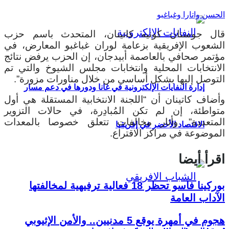
الحسن واتارا وغباغبو
قال جوستان كونيه كاتينان، المتحدث باسم حزب
الشعوب الإفريقية بزعامة لوران غباغبو المعارض، في
مؤتمر صحافي بالعاصمة أبيدجان، إن الحزب يرفض نتائج
الانتخابات المحلية وانتخابات مجلس الشيوخ والتي تم
التوصل إليها بشكل أساسي من خلال مناورات مزورة”.
إدارة النفايات الإلكترونية في غانا ودورها في دعم مسار
وأضاف كاتينان أن “اللجنة الانتخابية المستقلة هي أول
متواطئة، إن لم تكن المُبادِرة، في حالات التزوير
المتعددة”. وأثار مخالفات تتعلق خصوصا بالمعدات
الاقتصاد الأخضر في إفريقيا
الموضوعة في مراكز الاقتراع.
اقرأ أيضا
بوركينا فاسو تحظر 18 فعالية ترفيهية لمخالفتها
الآداب العامة
هجوم في أمهرة يوقع 5 مدنيين.. والأمن الإثيوبي