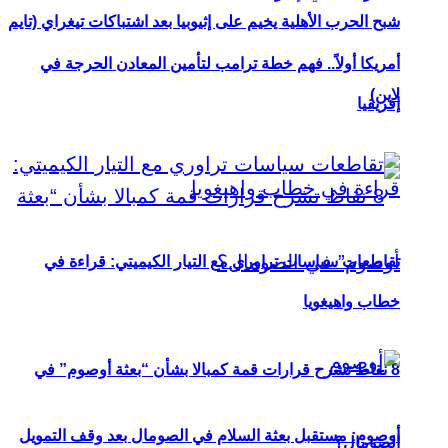
شبح الحرب الأهلية يخيم على إثيوبيا بعد اشتباكات تيغراي (تايم
أمريكا أولاً.. فهم خطة ترامب لتأمين المعادن الحرجة في
لاين)
إفريقيا
تقاطعات سياسات تراوري مع التيار الكيميتي: قراءة في
خطاب واهيغويا
8 نقاط تشرح قرارات قمة كمبالا بشأن “بعثة أوصوم” في
أوصوم: مستقبل بعثة السلام في الصومال بعد وقف التمويل
الصومال؟