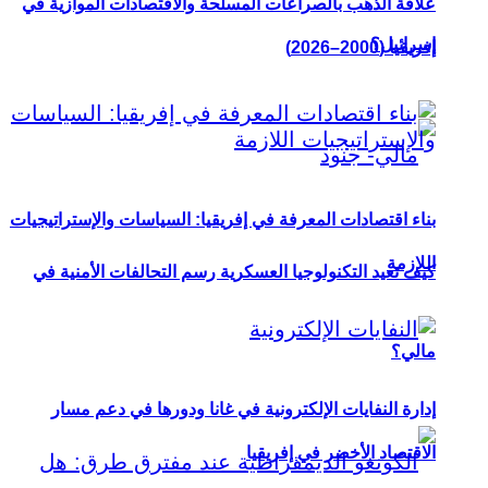
علاقة الذهب بالصراعات المسلحة والاقتصادات الموازية في
إسرائيل؟
إفريقيا (2000–2026)
بناء اقتصادات المعرفة في إفريقيا: السياسات والإستراتيجيات
اللازمة
كيف تعيد التكنولوجيا العسكرية رسم التحالفات الأمنية في
مالي؟
إدارة النفايات الإلكترونية في غانا ودورها في دعم مسار
الاقتصاد الأخضر في إفريقيا