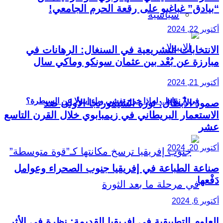
“بيادق” غباغبو على رقعة الحرم الجامعي!
سياسية
أكتوبر 22, 2024
الانتخابات التشريعية في السنغال: الرهانات في
مبارزة عن بُعْد بين عثمان سونكو وماكي سال
أكتوبر 21, 2024
في 7 نقاط.. لماذا خرج تفشي وباء إيبولا عن السيطرة؟
صمود الأبطال: ثورة الشيمورنجا الأولى ضد
الاستعمار البريطاني في زيمبابوي خلال القرن التاسع
عشر
أكتوبر 20, 2024
صناعة الطباعة في إفريقيا جنوب الصحراء وعوامل
دَفْعها
أكتوبر 6, 2024
العلوم التطبيقية في إفريقيا القديمة: نظرة في الأثر