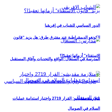
الدور السياسي للشباب في إفريقيا
الكونغو الديمقراطية عند مفترق طرق: هل يزيد “قانون
الاستفتاء” أزماتها تعقيدًا؟
المدرسة في السنغال: الواقع والتحديات وآفاق المستقبل
متلازمة مقديشو: القرار 2719 واختبار استدامة عمليات
السلام في الصومال