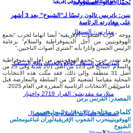
يُحمّل “فانو” المسؤولية
الدور السياسي للشباب في إفريقيا
بنين: باتريس تالون رئيسًا لـ”الشيوخ” بعد 3 أشهر
على مغادرته الرئاسة
ووجه “حزب الشعوب الإفريقية” أيضا اتهاما لحزب “تجمع
الهوفويتيين من أجل الديموقراطية والسلام” بزعامة
الرئيس الحسن واتارا بأنه “اشترى أصوات الناخبين.”
وقد تصدر حزب “تجمع الهوفويتيين من أجل الديموقراطية
المدرسة في السنغال: الواقع والتحديات وآفاق المستقبل
والسلام” النتائج في 123 من أصل 201 بلدية وفي 25 من
أصل 31 منطقة. وإلى ذلك، فقد مثّلت هذه الانتخابات
المحلية مقياسا لشعبية كل من السلطة والمعارضة قبل
عامين من الانتخابات الرئاسية المقررة في العام 2025.
المصدر:
الفرنس برس
كلمات مفتاحية:
الانتخابات المحلية
تجمع
الهوفويتيين
حزب الشعوب الإفريقية
لوران غباغبو
مجلس
الشيوخ
Share
Tweet
Send