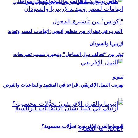
الحرب في تيغراي من منظور إثيوبي: اتهامات لمصر وتهديد
لإريتريا والسودان
توتر بين “تحالف دول الساحل” ونيجيريا بسبب تصريحات
تينوبو
تهريب النمل الإفريقي: قراءة في المشهد والتداعيات والفرص
إثيوبيا والقرن الإفريقي: تحوُّلات محسوبة؟