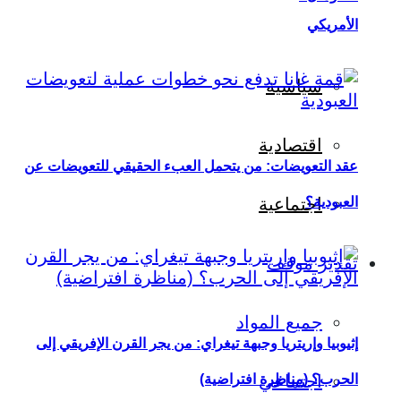
الأمريكي
سياسية
اقتصادية
عقد التعويضات: من يتحمل العبء الحقيقي للتعويضات عن
العبودية؟
اجتماعية
تقدير موقف
جميع المواد
إثيوبيا وإريتريا وجبهة تيغراي: من يجر القرن الإفريقي إلى
اجتماعي
الحرب؟ (مناظرة افتراضية)