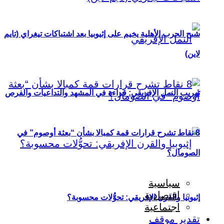
شبح الحرب الأهلية يخيم على إثيوبيا بعد اشتباكات تيغراي (تايم
لاين)
تهريب النمل الإفريقي: قراءة في المشهد والتداعيات والفرص
8 نقاط تشرح قرارات قمة كمبالا بشأن “بعثة أوصوم” في
الصومال؟
سياسية
اقتصادية
إثيوبيا والقرن الإفريقي: تحوُّلات محسوبة؟
اجتماعية
تقدير موقف