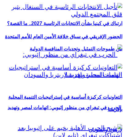
ارتباك في كينيا بشأن الانتخابات الرئاسية 2027.. ما القصة؟
الحضور الإفريقي في سباق خلافة الأمين العام للأمم المتحدة
بين طموحات التمثيل وتحديات المنافسة الدولية
التعاونيات كركيزة أساسية في إستراتيجيات التنمية المحلية
الحرب في تيغراي من منظور إثيوبي: اتهامات لمصر وتهديد
بإفريقيا
لإريتريا والسودان