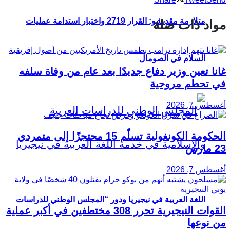
متلازمة مقديشو: القرار 2719 واختبار استدامة عمليات
مواد ذات صلة
السلام في الصومال
غانا تعين وزير دفاع جديدًا بعد عام من وفاة سلفه
في تحطم مروحية
أغسطس 7, 2026
الحكومة الكونغولية تسلّم 15 محتجزًا إلى متمردي
23 مارس
أغسطس 7, 2026
اللغة العربية في نيجيريا ودور “المجلس الوطني للدراسات
القوات النيجيرية تحرر 308 مختطفين في أكبر عملية
من نوعها