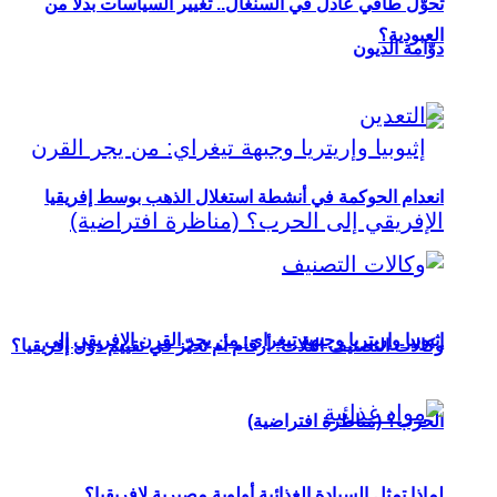
تحوُّل طاقي عادل في السنغال.. تغيير السياسات بدلاً من
العبودية؟
دوّامة الديون
انعدام الحوكمة في أنشطة استغلال الذهب بوسط إفريقيا
إثيوبيا وإريتريا وجبهة تيغراي: من يجر القرن الإفريقي إلى
وكالات التصنيف الثلاث: أرقام أم تحيّز في تقييم دول إفريقيا؟
الحرب؟ (مناظرة افتراضية)
لماذا تمثل السيادة الغذائية أولوية مصيرية لإفريقيا؟