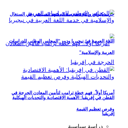
حزب كيراي وإعادة هندسة المشهد السياسي في السنغال
اللغة العربية في نيجيريا ودور “المجلس الوطني للدراسات
العربية والإسلامية”
أمريكا أولاً.. فهم خطة ترامب لتأمين المعادن الحرجة في
القطن في إفريقيا: الأهمية الاقتصادية والتحديات الهيكلية
وفرص تعظيم القيمة
إفريقيا
دراسة سياسية