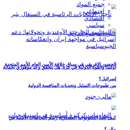
جميع المواد
اجتماعي
اقتصادي
سياسي
الحضور الإفريقي في سباق خلافة الأمين العام للأمم المتحدة
أوغندا والقوة الدولية في غزة: هل يتحقق وعد موهوزي بحماية
إسرائيل؟
بين طموحات التمثيل وتحديات المنافسة الدولية
كيف تعيد التكنولوجيا العسكرية رسم التحالفات الأمنية في
مالي؟