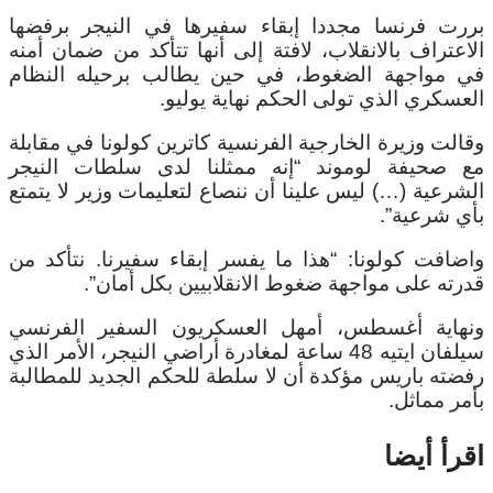
بررت فرنسا مجددا إبقاء سفيرها في النيجر برفضها
الاعتراف بالانقلاب، لافتة إلى أنها تتأكد من ضمان أمنه
في مواجهة الضغوط، في حين يطالب برحيله النظام
العسكري الذي تولى الحكم نهاية يوليو.
وقالت وزيرة الخارجية الفرنسية كاترين كولونا في مقابلة
مع صحيفة لوموند “إنه ممثلنا لدى سلطات النيجر
الشرعية (…) ليس علينا أن ننصاع لتعليمات وزير لا يتمتع
بأي شرعية”.
واضافت كولونا: “هذا ما يفسر إبقاء سفيرنا. نتأكد من
قدرته على مواجهة ضغوط الانقلابيين بكل أمان”.
ونهاية أغسطس، أمهل العسكريون السفير الفرنسي
سيلفان ايتيه 48 ساعة لمغادرة أراضي النيجر، الأمر الذي
رفضته باريس مؤكدة أن لا سلطة للحكم الجديد للمطالبة
بأمر مماثل.
اقرأ أيضا