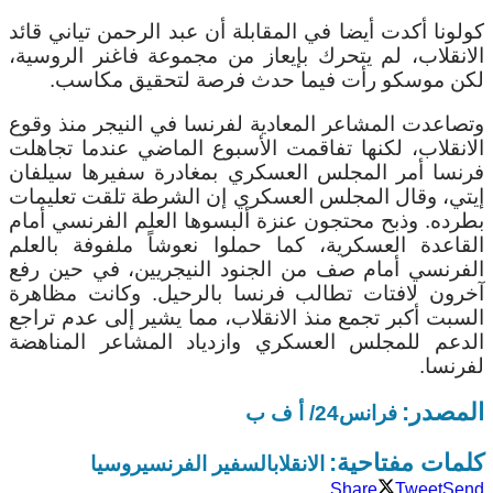
كولونا أكدت أيضا في المقابلة أن عبد الرحمن تياني قائد
الانقلاب، لم يتحرك بإيعاز من مجموعة فاغنر الروسية،
لكن موسكو رأت فيما حدث فرصة لتحقيق مكاسب.
وتصاعدت المشاعر المعادية لفرنسا في النيجر منذ وقوع
الانقلاب، لكنها تفاقمت الأسبوع الماضي عندما تجاهلت
فرنسا أمر المجلس العسكري بمغادرة سفيرها سيلفان
إيتي، وقال المجلس العسكري إن الشرطة تلقت تعليمات
بطرده. وذبح محتجون عنزة ألبسوها العلم الفرنسي أمام
القاعدة العسكرية، كما حملوا نعوشاً ملفوفة بالعلم
الفرنسي أمام صف من الجنود النيجريين، في حين رفع
آخرون لافتات تطالب فرنسا بالرحيل. وكانت مظاهرة
السبت أكبر تجمع منذ الانقلاب، مما يشير إلى عدم تراجع
الدعم للمجلس العسكري وازدياد المشاعر المناهضة
لفرنسا.
المصدر:
فرانس24/ أ ف ب
كلمات مفتاحية:
الانقلاب
السفير الفرنسي
روسيا
Share
Tweet
Send