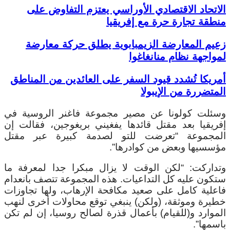
الاتحاد الاقتصادي الأوراسي يعتزم التفاوض على
منطقة تجارة حرة مع إفريقيا
زعيم المعارضة الزيمبابوية يطلق حركة معارضة
لمواجهة نظام منانغاغوا
أمريكا تُشدد قيود السفر على العائدين من المناطق
المتضررة من الإيبولا
وسئلت كولونا عن مصير مجموعة فاغنر الروسية في
إفريقيا بعد مقتل قائدها يفغيني بريغوجين، فقالت إن
المجموعة “تعرضت للتو لصدمة كبيرة عبر مقتل
مؤسسيها وبعض من كوادرها”.
وتداركت: “لكن الوقت لا يزال مبكرا جدا لمعرفة ما
ستكون عليه كل التداعيات. هذه المجموعة تتصف بانعدام
فاعلية كامل على صعيد مكافحة الإرهاب، ولها تجاوزات
خطيرة وموثقة، (ولكن) ينبغي توقع محاولات أخرى لنهب
الموارد و(للقيام) بأعمال قذرة لصالح روسيا، إن لم تكن
باسمها”.